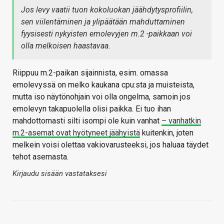
Jos levy vaatii tuon kokoluokan jäähdytysprofiilin,
sen viilentäminen ja ylipäätään mahduttaminen
fyysisesti nykyisten emolevyjen m.2 -paikkaan voi
olla melkoisen haastavaa.
Riippuu m.2-paikan sijainnista, esim. omassa
emolevyssä on melko kaukana cpu:sta ja muisteista,
mutta iso näytönohjain voi olla ongelma, samoin jos
emolevyn takapuolella olisi paikka. Ei tuo ihan
mahdottomasti silti isompi ole kuin vanhat
– vanhatkin
m.2-asemat ovat hyötyneet jäähyistä
kuitenkin, joten
melkein voisi olettaa vakiovarusteeksi, jos haluaa täydet
tehot asemasta.
Kirjaudu sisään vastataksesi