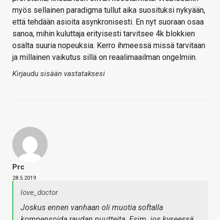
myös sellainen paradigma tullut aika suosituksi nykyään,
että tehdään asioita asynkronisesti. En nyt suoraan osaa
sanoa, mihin kuluttaja erityisesti tarvitsee 4k blokkien
osalta suuria nopeuksia. Kerro ihmeessä missä tarvitaan
ja millainen vaikutus sillä on reaalimaailman ongelmiin.
Kirjaudu sisään vastataksesi
Prc
28.5.2019
love_doctor
Joskus ennen vanhaan oli muotia softalla
kompensoida raudan puutteita. Esim. jos kyseessä