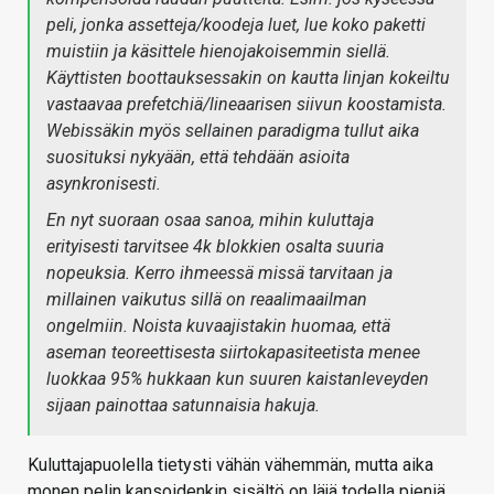
peli, jonka assetteja/koodeja luet, lue koko paketti
muistiin ja käsittele hienojakoisemmin siellä.
Käyttisten boottauksessakin on kautta linjan kokeiltu
vastaavaa prefetchiä/lineaarisen siivun koostamista.
Webissäkin myös sellainen paradigma tullut aika
suosituksi nykyään, että tehdään asioita
asynkronisesti.
En nyt suoraan osaa sanoa, mihin kuluttaja
erityisesti tarvitsee 4k blokkien osalta suuria
nopeuksia. Kerro ihmeessä missä tarvitaan ja
millainen vaikutus sillä on reaalimaailman
ongelmiin. Noista kuvaajistakin huomaa, että
aseman teoreettisesta siirtokapasiteetista menee
luokkaa 95% hukkaan kun suuren kaistanleveyden
sijaan painottaa satunnaisia hakuja.
Kuluttajapuolella tietysti vähän vähemmän, mutta aika
monen pelin kansoidenkin sisältö on läjä todella pieniä