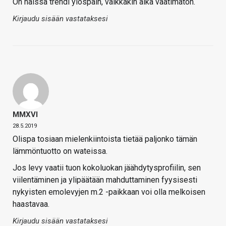
On näissä trendi ylöspäin, vaikkakin aika vaatimaton.
Kirjaudu sisään vastataksesi
MMXVI
28.5.2019
Olispa tosiaan mielenkiintoista tietää paljonko tämän
lämmöntuotto on wateissa.
Jos levy vaatii tuon kokoluokan jäähdytysprofiilin, sen
viilentäminen ja ylipäätään mahduttaminen fyysisesti
nykyisten emolevyjen m.2 -paikkaan voi olla melkoisen
haastavaa.
Kirjaudu sisään vastataksesi