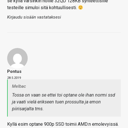
se kyllä varsinkin noille 32QD 128KB synteettisille
testeille simuloi sitä kohtuullisesti.
Kirjaudu sisään vastataksesi
Pontus
28.5.2019
Melbac
Tossa on vaan se ettei toi optane ole ihan normi ssd
ja vaati vielä erikseen tuen prossulta ja emon
piirisarjalta tms.
Kyllä esim optane 900p SSD toimii AMD:n emolevyissä.