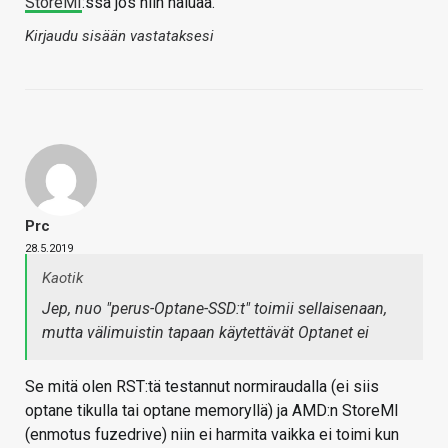
StoreMI
:ssä jos niin haluaa.
Kirjaudu sisään vastataksesi
Prc
28.5.2019
Kaotik
Jep, nuo "perus-Optane-SSD:t" toimii sellaisenaan,
mutta välimuistin tapaan käytettävät Optanet ei
Se mitä olen RST:tä testannut normiraudalla (ei siis
optane tikulla tai optane memoryllä) ja AMD:n StoreMI
(enmotus fuzedrive) niin ei harmita vaikka ei toimi kun