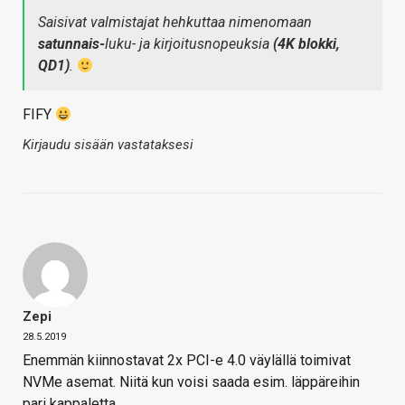
Saisivat valmistajat hehkuttaa nimenomaan
satunnais-
luku- ja kirjoitusnopeuksia
(4K blokki,
QD1)
.
FIFY
Kirjaudu sisään vastataksesi
Zepi
28.5.2019
Enemmän kiinnostavat 2x PCI-e 4.0 väylällä toimivat
NVMe asemat. Niitä kun voisi saada esim. läppäreihin
pari kappaletta.