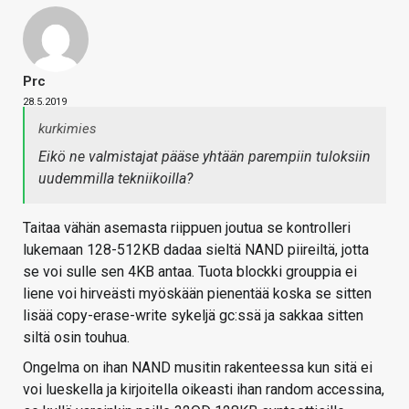
Prc
28.5.2019
kurkimies
Eikö ne valmistajat pääse yhtään parempiin tuloksiin
uudemmilla tekniikoilla?
Taitaa vähän asemasta riippuen joutua se kontrolleri
lukemaan 128-512KB dadaa sieltä NAND piireiltä, jotta
se voi sulle sen 4KB antaa. Tuota blockki grouppia ei
liene voi hirveästi myöskään pienentää koska se sitten
lisää copy-erase-write sykeljä gc:ssä ja sakkaa sitten
siltä osin touhua.
Ongelma on ihan NAND musitin rakenteessa kun sitä ei
voi lueskella ja kirjoitella oikeasti ihan random accessina,