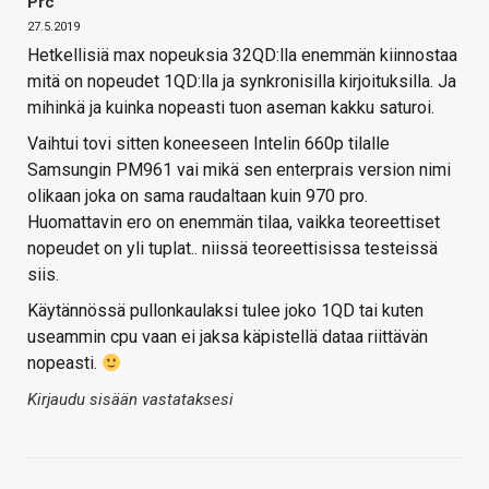
Prc
27.5.2019
Hetkellisiä max nopeuksia 32QD:lla enemmän kiinnostaa
mitä on nopeudet 1QD:lla ja synkronisilla kirjoituksilla. Ja
mihinkä ja kuinka nopeasti tuon aseman kakku saturoi.
Vaihtui tovi sitten koneeseen Intelin 660p tilalle
Samsungin PM961 vai mikä sen enterprais version nimi
olikaan joka on sama raudaltaan kuin 970 pro.
Huomattavin ero on enemmän tilaa, vaikka teoreettiset
nopeudet on yli tuplat.. niissä teoreettisissa testeissä
siis.
Käytännössä pullonkaulaksi tulee joko 1QD tai kuten
useammin cpu vaan ei jaksa käpistellä dataa riittävän
nopeasti.
Kirjaudu sisään vastataksesi