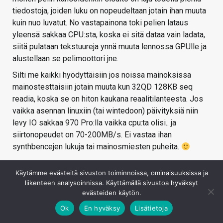
tiedostoja, joiden luku on nopeudeltaan jotain ihan muuta
kuin nuo luvatut. No vastapainona toki pelien lataus
yleensä sakkaa CPU:sta, koska ei sitä dataa vain ladata,
siitä pulataan tekstuureja ynnä muuta lennossa GPUlle ja
alustellaan se pelimoottori jne.
Silti me kaikki hyödyttäisiin jos noissa mainoksissa
mainostesttaisiin jotain muuta kun 32QD 128KB seq
readia, koska se on hiton kaukana reaalitilanteesta. Jos
vaikka asennan linuxiin (tai wintedoon) päivityksiä niin
levy IO sakkaa 970 Pro:lla vaikka cpu:ta olisi.. ja
siirtonopeudet on 70-200MB/s. Ei vastaa ihan
synthbencejen lukuja tai mainosmiesten puheita.
Kirjaudu sisään vastataksesi
Käytämme evästeitä sivuston toiminnoissa, ominaisuuksissa ja
liikenteen analysoinnissa. Käyttämällä sivustoa hyväksyt
evästeiden käytön.
Ok
En hyväksy
Lisätietoja