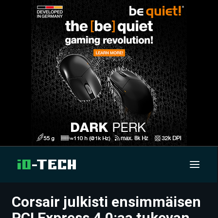
Corsair julkisti ensimmäisen
UUTISET
PCI Express 4.0:aa tukevan