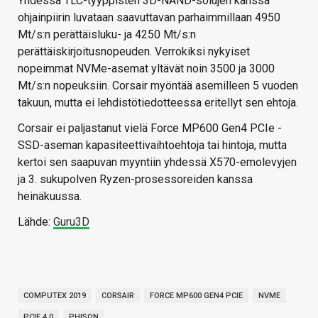
Yhdessä TLC-tyyppisten 3D-NAND-solujen kanssa
ohjainpiirin luvataan saavuttavan parhaimmillaan 4950
Mt/s:n perättäisluku- ja 4250 Mt/s:n
perättäiskirjoitusnopeuden. Verrokiksi nykyiset
nopeimmat NVMe-asemat yltävät noin 3500 ja 3000
Mt/s:n nopeuksiin. Corsair myöntää asemilleen 5 vuoden
takuun, mutta ei lehdistötiedotteessa eritellyt sen ehtoja.
Corsair ei paljastanut vielä Force MP600 Gen4 PCIe -
SSD-aseman kapasiteettivaihtoehtoja tai hintoja, mutta
kertoi sen saapuvan myyntiin yhdessä X570-emolevyjen
ja 3. sukupolven Ryzen-prosessoreiden kanssa
heinäkuussa.
Lähde:
Guru3D
COMPUTEX 2019
CORSAIR
FORCE MP600 GEN4 PCIE
NVME
PCIE 4.0
PHISON