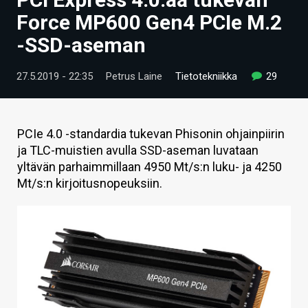
ARTIKKELIT
Force MP600 Gen4 PCIe M.2
-SSD-aseman
VIDEOT
TECHBBS
27.5.2019 - 22:35
Petrus Laine
Tietotekniikka
29
TIETOA
HINTA.FI
PCIe 4.0 -standardia tukevan Phisonin ohjainpiirin
ja TLC-muistien avulla SSD-aseman luvataan
KAUPPA
yltävän parhaimmillaan 4950 Mt/s:n luku- ja 4250
Mt/s:n kirjoitusnopeuksiin.
VAIHDA TEEMA
HAKU