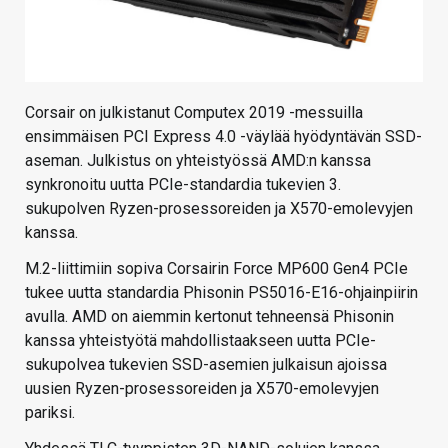
Corsair on julkistanut Computex 2019 -messuilla
ensimmäisen PCI Express 4.0 -väylää hyödyntävän SSD-
aseman. Julkistus on yhteistyössä AMD:n kanssa
synkronoitu uutta PCIe-standardia tukevien 3.
sukupolven Ryzen-prosessoreiden ja X570-emolevyjen
kanssa.
M.2-liittimiin sopiva Corsairin Force MP600 Gen4 PCIe
tukee uutta standardia Phisonin PS5016-E16-ohjainpiirin
avulla. AMD on aiemmin kertonut tehneensä Phisonin
kanssa yhteistyötä mahdollistaakseen uutta PCIe-
sukupolvea tukevien SSD-asemien julkaisun ajoissa
uusien Ryzen-prosessoreiden ja X570-emolevyjen
pariksi.