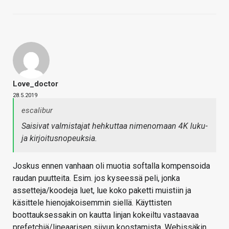
Love_doctor
28.5.2019
escalibur
Saisivat valmistajat hehkuttaa nimenomaan 4K luku-
ja kirjoitusnopeuksia.
Joskus ennen vanhaan oli muotia softalla kompensoida
raudan puutteita. Esim. jos kyseessä peli, jonka
assetteja/koodeja luet, lue koko paketti muistiin ja
käsittele hienojakoisemmin siellä. Käyttisten
boottauksessakin on kautta linjan kokeiltu vastaavaa
prefetchiä/lineaarisen siivun koostamista. Webissäkin