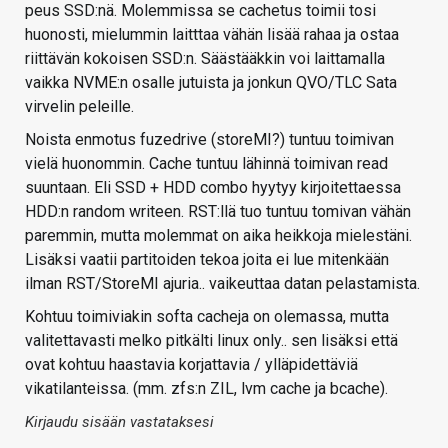
peus SSD:nä. Molemmissa se cachetus toimii tosi
huonosti, mielummin laitttaa vähän lisää rahaa ja ostaa
riittävän kokoisen SSD:n. Säästääkkin voi laittamalla
vaikka NVME:n osalle jutuista ja jonkun QVO/TLC Sata
virvelin peleille.
Noista enmotus fuzedrive (storeMI?) tuntuu toimivan
vielä huonommin. Cache tuntuu lähinnä toimivan read
suuntaan. Eli SSD + HDD combo hyytyy kirjoitettaessa
HDD:n random writeen. RST:llä tuo tuntuu tomivan vähän
paremmin, mutta molemmat on aika heikkoja mielestäni.
Lisäksi vaatii partitoiden tekoa joita ei lue mitenkään
ilman RST/StoreMI ajuria.. vaikeuttaa datan pelastamista.
Kohtuu toimiviakin softa cacheja on olemassa, mutta
valitettavasti melko pitkälti linux only.. sen lisäksi että
ovat kohtuu haastavia korjattavia / ylläpidettäviä
vikatilanteissa. (mm. zfs:n ZIL, lvm cache ja bcache).
Kirjaudu sisään vastataksesi