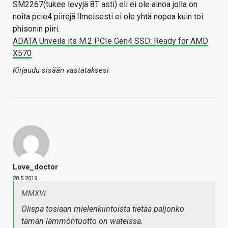
SM2267(tukee levyjä 8T asti) eli ei ole ainoa jolla on
noita pcie4 piirejä.Ilmeisesti ei ole yhtä nopea kuin toi
phisonin piiri.
ADATA Unveils its M.2 PCIe Gen4 SSD: Ready for AMD
X570
Kirjaudu sisään vastataksesi
Love_doctor
28.5.2019
MMXVI
Olispa tosiaan mielenkiintoista tietää paljonko
tämän lämmöntuotto on wateissa.