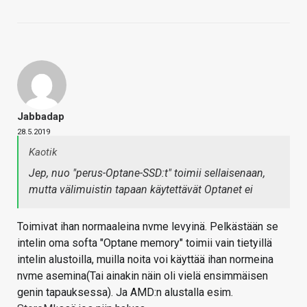
Jabbadap
28.5.2019
Kaotik
Jep, nuo "perus-Optane-SSD:t" toimii sellaisenaan,
mutta välimuistin tapaan käytettävät Optanet ei
Toimivat ihan normaaleina nvme levyinä. Pelkästään se
intelin oma softa "Optane memory" toimii vain tietyillä
intelin alustoilla, muilla noita voi käyttää ihan normeina
nvme asemina(Tai ainakin näin oli vielä ensimmäisen
genin tapauksessa). Ja AMD:n alustalla esim.