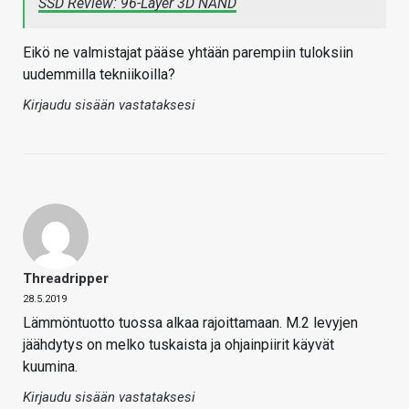
SSD Review: 96-Layer 3D NAND
Eikö ne valmistajat pääse yhtään parempiin tuloksiin
uudemmilla tekniikoilla?
Kirjaudu sisään vastataksesi
Threadripper
28.5.2019
Lämmöntuotto tuossa alkaa rajoittamaan. M.2 levyjen
jäähdytys on melko tuskaista ja ohjainpiirit käyvät
kuumina.
Kirjaudu sisään vastataksesi