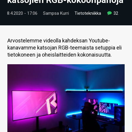
ARTIKKELIT
8.4.2020 - 17:06
Sampsa Kurri
Tietotekniikka
32
VIDEOT
TECHBBS
Arvostelemme videolla kahdeksan Youtube-
TIETOA
kanavamme katsojan RGB-teemaista setuppia eli
tietokoneen ja oheislaitteiden kokonaisuutta.
HINTA.FI
KAUPPA
VAIHDA TEEMA
HAKU