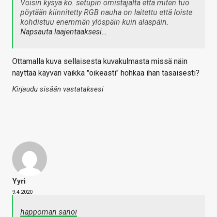
Voisin kysyä ko. setupin omistajalta että miten tuo
pöytään kiinnitetty RGB nauha on laitettu että loiste
kohdistuu enemmän ylöspäin kuin alaspäin.
Napsauta laajentaaksesi…
Ottamalla kuva sellaisesta kuvakulmasta missä näin
näyttää käyvän vaikka "oikeasti" hohkaa ihan tasaisesti?
Kirjaudu sisään vastataksesi
Yyri
9.4.2020
happoman sanoi