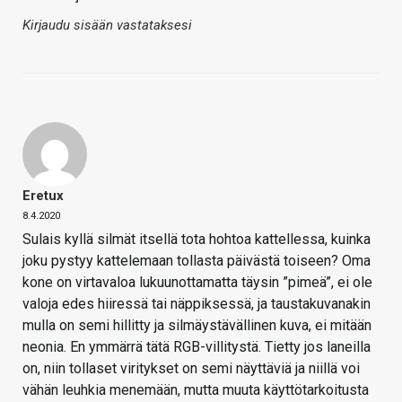
Kirjaudu sisään vastataksesi
Eretux
8.4.2020
Sulais kyllä silmät itsellä tota hohtoa kattellessa, kuinka
joku pystyy kattelemaan tollasta päivästä toiseen? Oma
kone on virtavaloa lukuunottamatta täysin ”pimeä”, ei ole
valoja edes hiiressä tai näppiksessä, ja taustakuvanakin
mulla on semi hillitty ja silmäystävällinen kuva, ei mitään
neonia. En ymmärrä tätä RGB-villitystä. Tietty jos laneilla
on, niin tollaset viritykset on semi näyttäviä ja niillä voi
vähän leuhkia menemään, mutta muuta käyttötarkoitusta