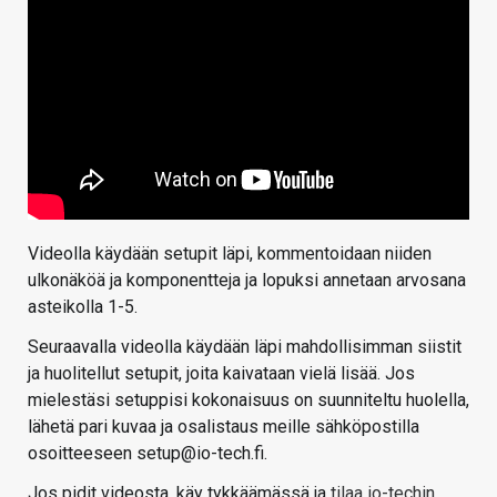
Videolla käydään setupit läpi, kommentoidaan niiden
ulkonäköä ja komponentteja ja lopuksi annetaan arvosana
asteikolla 1-5.
Seuraavalla videolla käydään läpi mahdollisimman siistit
ja huolitellut setupit, joita kaivataan vielä lisää. Jos
mielestäsi setuppisi kokonaisuus on suunniteltu huolella,
lähetä pari kuvaa ja osalistaus meille sähköpostilla
osoitteeseen setup@io-tech.fi.
Jos pidit videosta, käy tykkäämässä ja
tilaa io-techin