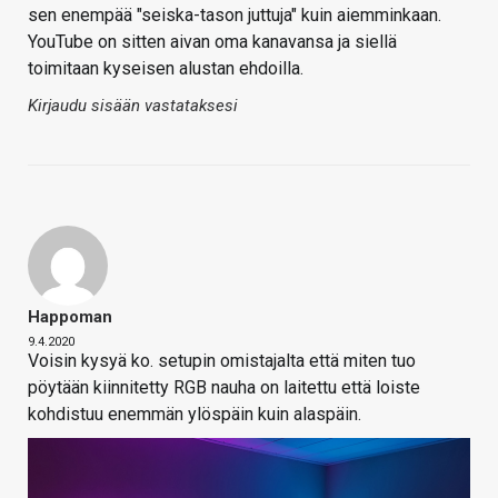
sen enempää "seiska-tason juttuja" kuin aiemminkaan.
YouTube on sitten aivan oma kanavansa ja siellä
toimitaan kyseisen alustan ehdoilla.
Kirjaudu sisään vastataksesi
Happoman
9.4.2020
Voisin kysyä ko. setupin omistajalta että miten tuo
pöytään kiinnitetty RGB nauha on laitettu että loiste
kohdistuu enemmän ylöspäin kuin alaspäin.