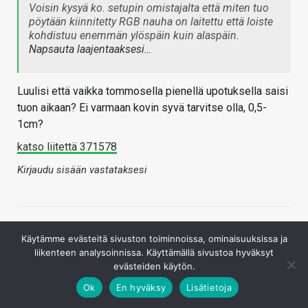
Voisin kysyä ko. setupin omistajalta että miten tuo
pöytään kiinnitetty RGB nauha on laitettu että loiste
kohdistuu enemmän ylöspäin kuin alaspäin.
Napsauta laajentaaksesi…
Luulisi että vaikka tommosella pienellä upotuksella saisi
tuon aikaan? Ei varmaan kovin syvä tarvitse olla, 0,5-
1cm?
katso liitettä 371578
Kirjaudu sisään vastataksesi
Käytämme evästeitä sivuston toiminnoissa, ominaisuuksissa ja
liikenteen analysoinnissa. Käyttämällä sivustoa hyväksyt
evästeiden käytön.
Ok
En hyväksy
Lisätietoja
Radeonite