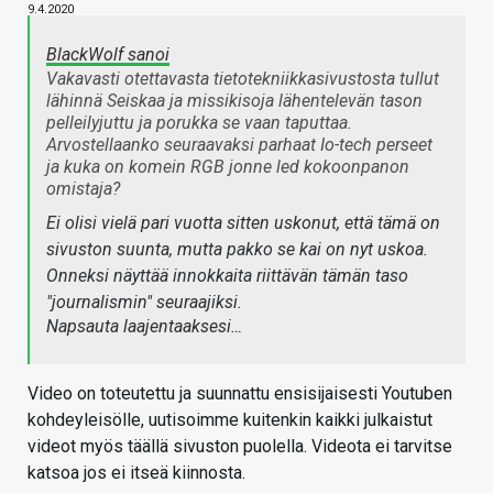
9.4.2020
BlackWolf sanoi
Vakavasti otettavasta tietotekniikkasivustosta tullut
lähinnä Seiskaa ja missikisoja lähentelevän tason
pelleilyjuttu ja porukka se vaan taputtaa.
Arvostellaanko seuraavaksi parhaat Io-tech perseet
ja kuka on komein RGB jonne led kokoonpanon
omistaja?
Ei olisi vielä pari vuotta sitten uskonut, että tämä on
sivuston suunta, mutta pakko se kai on nyt uskoa.
Onneksi näyttää innokkaita riittävän tämän taso
"journalismin" seuraajiksi.
Napsauta laajentaaksesi…
Video on toteutettu ja suunnattu ensisijaisesti Youtuben
kohdeyleisölle, uutisoimme kuitenkin kaikki julkaistut
videot myös täällä sivuston puolella. Videota ei tarvitse
katsoa jos ei itseä kiinnosta.