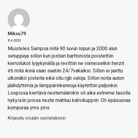
Miksu79
8.4.2020
Muisteles Sampsa niitä 90 luvun lopun ja 2000 alun
setuppeja sillon kun jostain barttonista poistettiin
kerroilukot lyijykynällä ja revittiin ne viimeisetkin herzit
irti mitä ikinä vaan saatiin 24/7vakaiksi. Sillon ei jaettu
ulkonäkö pisteitä eikä ollu rgb valoja. Sillon noita auton
jäähdyttimiä ja lämppärinkennoja käytettiin paljonkin.
Loopissa kiertävä nestemäärökin oli aika extreme tasolla
nykyisiin joissa neste mahtuu kahvikuppiin. Oli epäsuoraa
kompuraa yms yms
Kirjaudu sisään vastataksesi