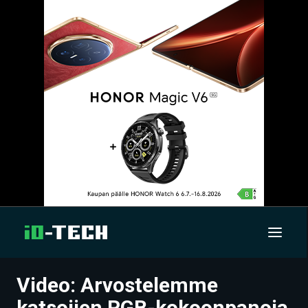
Video: Arvostelemme
UUTISET
katsojien RGB-kokoonpanoja