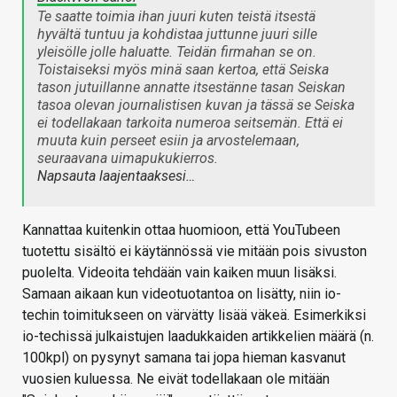
Te saatte toimia ihan juuri kuten teistä itsestä
hyvältä tuntuu ja kohdistaa juttunne juuri sille
yleisölle jolle haluatte. Teidän firmahan se on.
Toistaiseksi myös minä saan kertoa, että Seiska
tason jutuillanne annatte itsestänne tasan Seiskan
tasoa olevan journalistisen kuvan ja tässä se Seiska
ei todellakaan tarkoita numeroa seitsemän. Että ei
muuta kuin perseet esiin ja arvostelemaan,
seuraavana uimapukukierros.
Napsauta laajentaaksesi…
Kannattaa kuitenkin ottaa huomioon, että YouTubeen
tuotettu sisältö ei käytännössä vie mitään pois sivuston
puolelta. Videoita tehdään vain kaiken muun lisäksi.
Samaan aikaan kun videotuotantoa on lisätty, niin io-
techin toimitukseen on värvätty lisää väkeä. Esimerkiksi
io-techissä julkaistujen laadukkaiden artikkelien määrä (n.
100kpl) on pysynyt samana tai jopa hieman kasvanut
vuosien kuluessa. Ne eivät todellakaan ole mitään