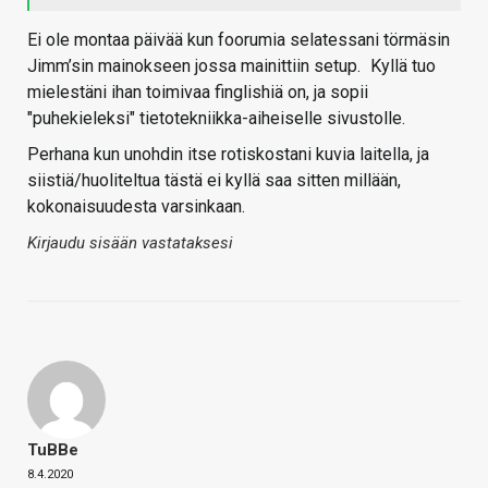
Ei ole montaa päivää kun foorumia selatessani törmäsin
Jimm’sin mainokseen jossa mainittiin setup.
Kyllä tuo
mielestäni ihan toimivaa finglishiä on, ja sopii
"puhekieleksi" tietotekniikka-aiheiselle sivustolle.
Perhana kun unohdin itse rotiskostani kuvia laitella, ja
siistiä/huoliteltua tästä ei kyllä saa sitten millään,
kokonaisuudesta varsinkaan.
Kirjaudu sisään vastataksesi
TuBBe
8.4.2020