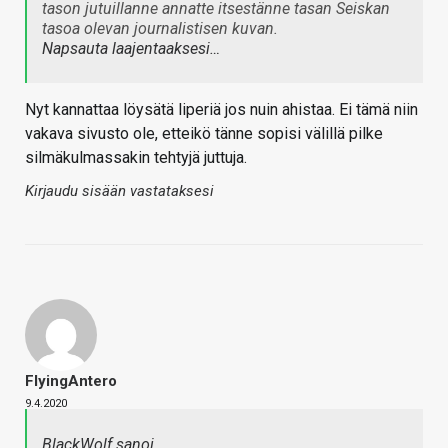
tason jutuillanne annatte itsestänne tasan Seiskan
tasoa olevan journalistisen kuvan.
Napsauta laajentaaksesi…
Nyt kannattaa löysätä liperiä jos nuin ahistaa. Ei tämä niin
vakava sivusto ole, etteikö tänne sopisi välillä pilke
silmäkulmassakin tehtyjä juttuja.
Kirjaudu sisään vastataksesi
FlyingAntero
9.4.2020
BlackWolf sanoi