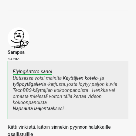
Sampsa
8.4.2020
FlyingAntero sanoi
Uutisessa voisi mainita
Käyttäjien kotelo- ja
työpöytägalleria
-ketjusta, josta löytyy paljon kuvia
TechBBS-käyttäjien kokoonpanoista
. Henkka vei
omasta mielestä voiton tällä kertaa videon
kokoonpanoista.
Napsauta laajentaaksesi…
Kiitti vinkistä, laitoin sinnekin pyynnön halukkaille
osallistujille