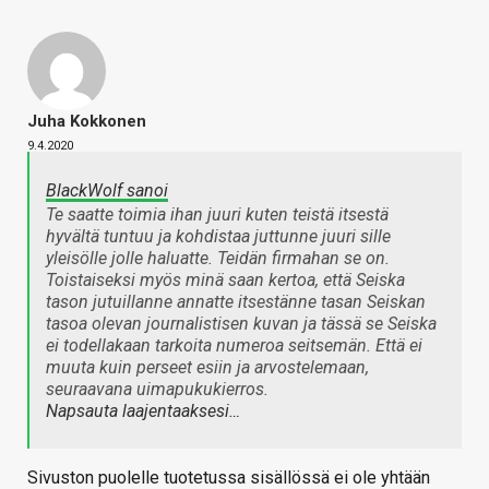
Juha Kokkonen
9.4.2020
BlackWolf sanoi
Te saatte toimia ihan juuri kuten teistä itsestä
hyvältä tuntuu ja kohdistaa juttunne juuri sille
yleisölle jolle haluatte. Teidän firmahan se on.
Toistaiseksi myös minä saan kertoa, että Seiska
tason jutuillanne annatte itsestänne tasan Seiskan
tasoa olevan journalistisen kuvan ja tässä se Seiska
ei todellakaan tarkoita numeroa seitsemän. Että ei
muuta kuin perseet esiin ja arvostelemaan,
seuraavana uimapukukierros.
Napsauta laajentaaksesi…
Sivuston puolelle tuotetussa sisällössä ei ole yhtään