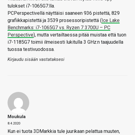
tulokset i7-1065G7:lla.
PCPerspectivellä näyttäisi saaneen 936 pistettä, 829
grafiikkapistettä ja 3539 prosessoripistettä (
Ice Lake
Benchmarks: i7-1065G7 vs. Ryzen 7 3700U – PC
Perspective
), mutta vertailtaessa pitää muistaa että tuon
i7-1185G7 toimii ilmeisesti lukitulla 3 GHz:n taajuudella
tuossa testivuodossa.
Kirjaudu sisään vastataksesi
Moukula
8.4.2020
Kun ei tuota 3DMarkkia tule juurikaan pelattua muuten,