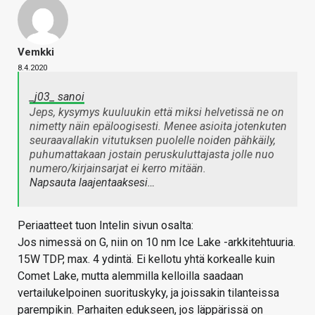
Vemkki
8.4.2020
_j03_ sanoi
Jeps, kysymys kuuluukin että miksi helvetissä ne on
nimetty näin epäloogisesti. Menee asioita jotenkuten
seuraavallakin vitutuksen puolelle noiden pähkäily,
puhumattakaan jostain peruskuluttajasta jolle nuo
numero/kirjainsarjat ei kerro mitään.
Napsauta laajentaaksesi…
Periaatteet tuon Intelin sivun osalta:
Jos nimessä on G, niin on 10 nm Ice Lake -arkkitehtuuria.
15W TDP, max. 4 ydintä. Ei kellotu yhtä korkealle kuin
Comet Lake, mutta alemmilla kelloilla saadaan
vertailukelpoinen suorituskyky, ja joissakin tilanteissa
parempikin. Parhaiten edukseen, jos läppärissä on