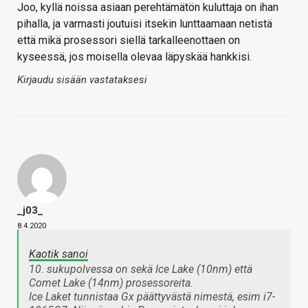
Joo, kyllä noissa asiaan perehtämätön kuluttaja on ihan
pihalla, ja varmasti joutuisi itsekin lunttaamaan netistä
että mikä prosessori siellä tarkalleenottaen on
kyseessä, jos moisella olevaa läpyskää hankkisi.
Kirjaudu sisään vastataksesi
_j03_
8.4.2020
Kaotik sanoi
10. sukupolvessa on sekä Ice Lake (10nm) että
Comet Lake (14nm) prosessoreita.
Ice Laket tunnistaa Gx päättyvästä nimestä, esim i7-