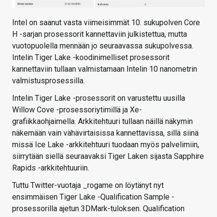
Intel on saanut vasta viimeisimmät 10. sukupolven Core
H -sarjan prosessorit kannettaviin julkistettua, mutta
vuotopuolella mennään jo seuraavassa sukupolvessa.
Intelin Tiger Lake -koodinimelliset prosessorit
kannettaviin tullaan valmistamaan Intelin 10 nanometrin
valmistusprosessilla.
Intelin Tiger Lake -prosessorit on varustettu uusilla
Willow Cove -prosessoriytimillä ja Xe-
grafiikkaohjaimella. Arkkitehtuuri tullaan näillä näkymin
näkemään vain vähävirtaisissa kannettavissa, sillä siinä
missä Ice Lake -arkkitehtuuri tuodaan myös palvelimiin,
siirrytään siellä seuraavaksi Tiger Laken sijasta Sapphire
Rapids -arkkitehtuuriin.
Tuttu Twitter-vuotaja _rogame on löytänyt nyt
ensimmäisen Tiger Lake -Qualification Sample -
prosessorilla ajetun 3DMark-tuloksen. Qualification