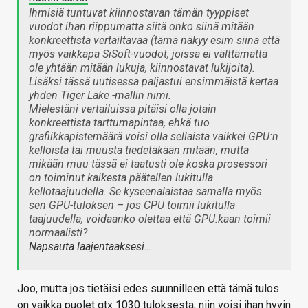
Ihmisiä tuntuvat kiinnostavan tämän tyyppiset
vuodot ihan riippumatta siitä onko siinä mitään
konkreettista vertailtavaa (tämä näkyy esim siinä että
myös vaikkapa SiSoft-vuodot, joissa ei välttämättä
ole yhtään mitään lukuja, kiinnostavat lukijoita).
Lisäksi tässä uutisessa paljastui ensimmäistä kertaa
yhden Tiger Lake -mallin nimi.
Mielestäni vertailuissa pitäisi olla jotain
konkreettista tarttumapintaa, ehkä tuo
grafiikkapistemäärä voisi olla sellaista vaikkei GPU:n
kelloista tai muusta tiedetäkään mitään, mutta
mikään muu tässä ei taatusti ole koska prosessori
on toiminut kaikesta päätellen lukitulla
kellotaajuudella. Se kyseenalaistaa samalla myös
sen GPU-tuloksen – jos CPU toimii lukitulla
taajuudella, voidaanko olettaa että GPU:kaan toimii
normaalisti?
Napsauta laajentaaksesi…
Joo, mutta jos tietäisi edes suunnilleen että tämä tulos
on vaikka puolet gtx 1030 tuloksesta, niin voisi ihan hyvin