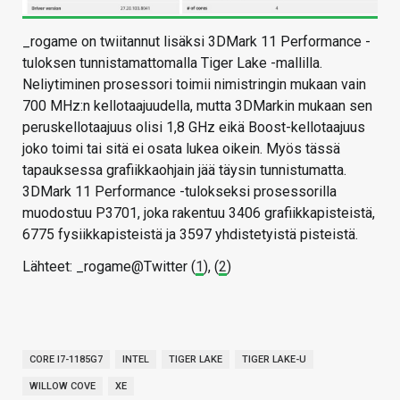
_rogame on twiitannut lisäksi 3DMark 11 Performance -
tuloksen tunnistamattomalla Tiger Lake -mallilla.
Neliytiminen prosessori toimii nimistringin mukaan vain
700 MHz:n kellotaajuudella, mutta 3DMarkin mukaan sen
peruskellotaajuus olisi 1,8 GHz eikä Boost-kellotaajuus
joko toimi tai sitä ei osata lukea oikein. Myös tässä
tapauksessa grafiikkaohjain jää täysin tunnistumatta.
3DMark 11 Performance -tulokseksi prosessorilla
muodostuu P3701, joka rakentuu 3406 grafiikkapisteistä,
6775 fysiikkapisteistä ja 3597 yhdistetyistä pisteistä.
Lähteet: _rogame@Twitter (
1
), (
2
)
CORE I7-1185G7
INTEL
TIGER LAKE
TIGER LAKE-U
WILLOW COVE
XE