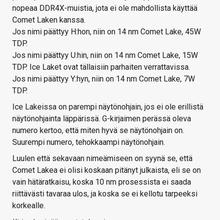
nopeaa DDR4X-muistia, jota ei ole mahdollista käyttää
Comet Laken kanssa.
Jos nimi päättyy H:hon, niin on 14 nm Comet Lake, 45W
TDP.
Jos nimi päättyy U:hin, niin on 14 nm Comet Lake, 15W
TDP. Ice Laket ovat tällaisiin parhaiten verrattavissa.
Jos nimi päättyy Y:hyn, niin on 14 nm Comet Lake, 7W
TDP.
Ice Lakeissa on parempi näytönohjain, jos ei ole erillistä
näytönohjainta läppärissä. G-kirjaimen perässä oleva
numero kertoo, että miten hyvä se näytönohjain on.
Suurempi numero, tehokkaampi näytönohjain.
Luulen että sekavaan nimeämiseen on syynä se, että
Comet Lakea ei olisi koskaan pitänyt julkaista, eli se on
vain hätäratkaisu, koska 10 nm prosessista ei saada
riittävästi tavaraa ulos, ja koska se ei kellotu tarpeeksi
korkealle.