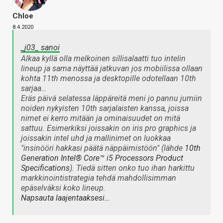
Chloe
8.4.2020
_j03_ sanoi
Alkaa kyllä olla melkoinen sillisalaatti tuo intelin
lineup ja sama näyttää jatkuvan jos mobiilissa ollaan
kohta 11th menossa ja desktopille odotellaan 10th
sarjaa…
Eräs päivä selatessa läppäreitä meni jo pannu jumiin
noiden nykyisten 10th sarjalaisten kanssa, joissa
nimet ei kerro mitään ja ominaisuudet on mitä
sattuu. Esimerkiksi joissakin on iris pro graphics ja
joissakin intel uhd ja mallinimet on luokkaa
"insinööri hakkasi päätä näppäimistöön" (lähde
10th
Generation Intel® Core™ i5 Processors Product
Specifications
). Tiedä sitten onko tuo ihan harkittu
markkinointistrategia tehdä mahdollisimman
epäselväksi koko lineup.
Napsauta laajentaaksesi…