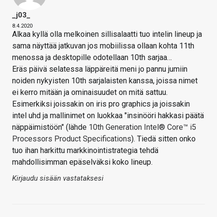
_j03_
8.4.2020
Alkaa kyllä olla melkoinen sillisalaatti tuo intelin lineup ja
sama näyttää jatkuvan jos mobiilissa ollaan kohta 11th
menossa ja desktopille odotellaan 10th sarjaa…
Eräs päivä selatessa läppäreitä meni jo pannu jumiin
noiden nykyisten 10th sarjalaisten kanssa, joissa nimet
ei kerro mitään ja ominaisuudet on mitä sattuu.
Esimerkiksi joissakin on iris pro graphics ja joissakin
intel uhd ja mallinimet on luokkaa "insinööri hakkasi päätä
näppäimistöön" (lähde
10th Generation Intel® Core™ i5
Processors Product Specifications
). Tiedä sitten onko
tuo ihan harkittu markkinointistrategia tehdä
mahdollisimman epäselväksi koko lineup.
Kirjaudu sisään vastataksesi