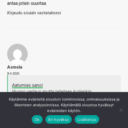
antaa jotain suuntaa.
Kirjaudu sisään vastataksesi
Asmola
8.4.2020
Aatumies sanoi
Huono vertaus mutta laitetaan kuitenkin:
katso liitettä 371201
Käytämme evästeitä sivuston toiminnoissa, ominaisuuksissa ja
liikenteen analysoinnissa. Käyttämällä sivustoa hyväksyt
CPU scorea ei kannata katsoa, mutta grafiikka
evästeiden käytön.
pisteet antaa jotain suuntaa.
Napsauta laajentaaksesi…
Ok
En hyväksy
Lisätietoja