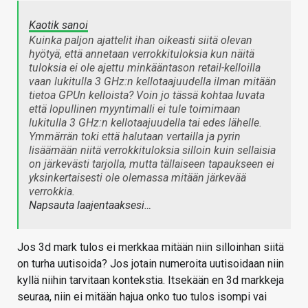
Kaotik sanoi
Kuinka paljon ajattelit ihan oikeasti siitä olevan
hyötyä, että annetaan verrokkituloksia kun näitä
tuloksia ei ole ajettu minkääntason retail-kelloilla
vaan lukitulla 3 GHz:n kellotaajuudella ilman mitään
tietoa GPUn kelloista? Voin jo tässä kohtaa luvata
että lopullinen myyntimalli ei tule toimimaan
lukitulla 3 GHz:n kellotaajuudella tai edes lähelle.
Ymmärrän toki että halutaan vertailla ja pyrin
lisäämään niitä verrokkituloksia silloin kuin sellaisia
on järkevästi tarjolla, mutta tällaiseen tapaukseen ei
yksinkertaisesti ole olemassa mitään järkevää
verrokkia.
Napsauta laajentaaksesi…
Jos 3d mark tulos ei merkkaa mitään niin silloinhan siitä
on turha uutisoida? Jos jotain numeroita uutisoidaan niin
kyllä niihin tarvitaan kontekstia. Itsekään en 3d markkeja
seuraa, niin ei mitään hajua onko tuo tulos isompi vai