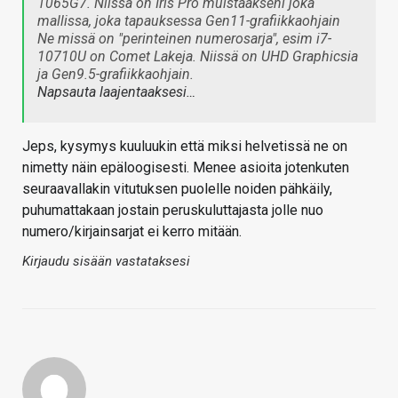
1065G7. Niissä on Iris Pro muistaakseni joka
mallissa, joka tapauksessa Gen11-grafiikkaohjain
Ne missä on "perinteinen numerosarja", esim i7-
10710U on Comet Lakeja. Niissä on UHD Graphicsia
ja Gen9.5-grafiikkaohjain.
Napsauta laajentaaksesi…
Jeps, kysymys kuuluukin että miksi helvetissä ne on
nimetty näin epäloogisesti. Menee asioita jotenkuten
seuraavallakin vitutuksen puolelle noiden pähkäily,
puhumattakaan jostain peruskuluttajasta jolle nuo
numero/kirjainsarjat ei kerro mitään.
Kirjaudu sisään vastataksesi