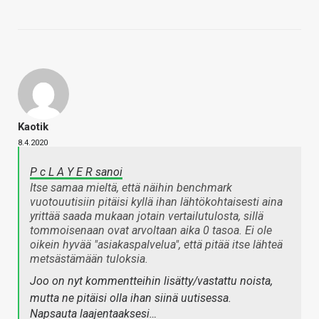
Kaotik
8.4.2020
P c L A Y E R sanoi
Itse samaa mieltä, että näihin benchmark
vuotouutisiin pitäisi kyllä ihan lähtökohtaisesti aina
yrittää saada mukaan jotain vertailutulosta, sillä
tommoisenaan ovat arvoltaan aika 0 tasoa. Ei ole
oikein hyvää "asiakaspalvelua", että pitää itse lähteä
metsästämään tuloksia.
Joo on nyt kommentteihin lisätty/vastattu noista,
mutta ne pitäisi olla ihan siinä uutisessa.
Napsauta laajentaaksesi…