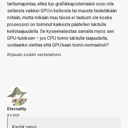
tarttumapintaa, ehkä tuo grafiikkapistemäärä voisi olla
sellaista vaikkei GPU:n kelloista tai muusta tiedetäkään
mitään, mutta mikään muu tässä ei taatusti ole koska
prosessori on toiminut kaikesta päätellen lukitulla
kellotaajuudella. Se kyseenalaistaa samalla myös sen
GPU-tuloksen – jos CPU toimii lukitulla taajuudella,
voidaanko olettaa että GPU:kaan toimii normaalisti?
Kirjaudu sisään vastataksesi
Eternality
8.4.2020
Kaotik sanoi