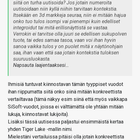
siitä on turha uutisoida? Jos jotain numeroita
uutisoidaan niin kyllä niihin tarvitaan kontekstia.
Itsekään en 3d markkeja seuraa, niin ei mitään hajua
onko tuo tulos isompi vai pienempi kuin edelliset
integroidut tai mitä erillisnäyttistä se vastaa.
Verrokin ei tarvitse olla juuri se edellisen sukupolven
tuote, tai edes samaa tasoa, vaan voi ihan hyvin
sanoa vaikka tulos y on puolet mitä x näytönohjain
saa, ihan vaan että saa jotain kontekstia tuloksen
suuruusluokasta.
Napsauta laajentaaksesi…
Ihmisiä tuntuvat kiinnostavan tämän tyyppiset vuodot
ihan riippumatta siitä onko siinä mitään konkreettista
vertailtavaa (tämä näkyy esim siinä että myös vaikkapa
SiSoft-vuodot, joissa ei välttämättä ole yhtään mitään
lukuja, kiinnostavat lukijoita).
Lisäksi tässä uutisessa paljastui ensimmäistä kertaa
yhden Tiger Lake -mallin nimi.
Mielestäni vertailuissa pitäisi olla jotain konkreettista