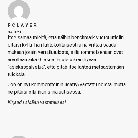
P C L A Y E R
8.4.2020
Itse samaa mieltä, että näihin benchmark vuotouutisiin
pitäisi kyllä ihan lähtökohtaisesti aina yrittää saada
mukaan jotain vertailutulosta, sillä tommoisenaan ovat
arvoltaan aika 0 tasoa. Ei ole oikein hyvää
"asiakaspalvelua", että pitää itse lähteä metsästämään
tuloksia.
Joo on nyt kommentteihin lisätty/vastattu noista, mutta
ne pitäisi olla ihan siinä uutisessa.
Kirjaudu sisään vastataksesi