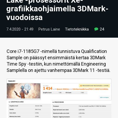
ARTIKKELIT
grafiikkaohjaimella 3DMark-
vuodoissa
VIDEOT
TECHBBS
7.4.2020 - 21:49
Petrus Laine
Tietotekniikka
24
TIETOA
HINTA.FI
Core i7-1185G7 -nimellä tunnistuva Qualification
Sample on päässyt ensimmäistä kertaa 3DMark
KAUPPA
Time Spy -testiin, kun nimettömällä Engineering
Samplella on ajettu vanhempaa 3DMark 11 -testiä.
VAIHDA TEEMA
HAKU