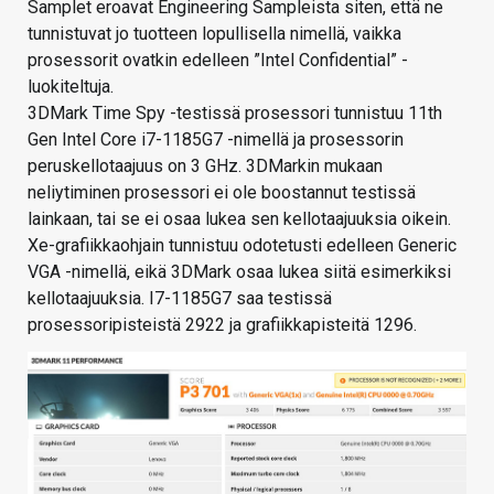
Samplet eroavat Engineering Sampleista siten, että ne
tunnistuvat jo tuotteen lopullisella nimellä, vaikka
prosessorit ovatkin edelleen ”Intel Confidential” -
luokiteltuja.
3DMark Time Spy -testissä prosessori tunnistuu 11th
Gen Intel Core i7-1185G7 -nimellä ja prosessorin
peruskellotaajuus on 3 GHz. 3DMarkin mukaan
neliytiminen prosessori ei ole boostannut testissä
lainkaan, tai se ei osaa lukea sen kellotaajuuksia oikein.
Xe-grafiikkaohjain tunnistuu odotetusti edelleen Generic
VGA -nimellä, eikä 3DMark osaa lukea siitä esimerkiksi
kellotaajuuksia. I7-1185G7 saa testissä
prosessoripisteistä 2922 ja grafiikkapisteitä 1296.