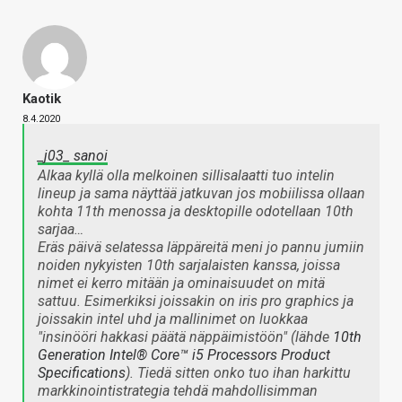
Kaotik
8.4.2020
_j03_ sanoi
Alkaa kyllä olla melkoinen sillisalaatti tuo intelin
lineup ja sama näyttää jatkuvan jos mobiilissa ollaan
kohta 11th menossa ja desktopille odotellaan 10th
sarjaa…
Eräs päivä selatessa läppäreitä meni jo pannu jumiin
noiden nykyisten 10th sarjalaisten kanssa, joissa
nimet ei kerro mitään ja ominaisuudet on mitä
sattuu. Esimerkiksi joissakin on iris pro graphics ja
joissakin intel uhd ja mallinimet on luokkaa
"insinööri hakkasi päätä näppäimistöön" (lähde
10th
Generation Intel® Core™ i5 Processors Product
Specifications
). Tiedä sitten onko tuo ihan harkittu
markkinointistrategia tehdä mahdollisimman