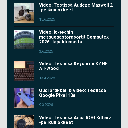
Video: Testissä Audeze Maxwell 2
-pelikuulokkeet
15.6.2026
Video: io-techin
messuosastoraportit Computex
2026 -tapahtumasta
3.6.2026
Video: Testissä Keychron K2 HE
All-Wood
13.4.2026
Uusi artikkeli & video: Testissä
Google Pixel 10a
9.3.2026
Video: Testissä Asus ROG Kithara
-pelikuulokkeet