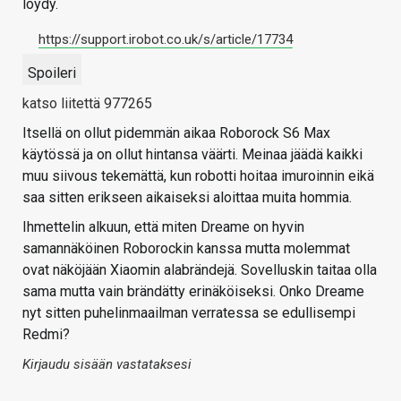
löydy.
https://support.irobot.co.uk/s/article/17734
Spoileri
katso liitettä 977265
Itsellä on ollut pidemmän aikaa Roborock S6 Max
käytössä ja on ollut hintansa väärti. Meinaa jäädä kaikki
muu siivous tekemättä, kun robotti hoitaa imuroinnin eikä
saa sitten erikseen aikaiseksi aloittaa muita hommia.
Ihmettelin alkuun, että miten Dreame on hyvin
samannäköinen Roborockin kanssa mutta molemmat
ovat näköjään Xiaomin alabrändejä. Sovelluskin taitaa olla
sama mutta vain brändätty erinäköiseksi. Onko Dreame
nyt sitten puhelinmaailman verratessa se edullisempi
Redmi?
Kirjaudu sisään vastataksesi