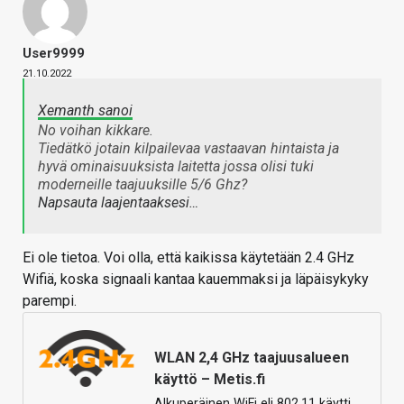
User9999
21.10.2022
Xemanth sanoi
No voihan kikkare.
Tiedätkö jotain kilpailevaa vastaavan hintaista ja
hyvä ominaisuuksista laitetta jossa olisi tuki
moderneille taajuuksille 5/6 Ghz?
Napsauta laajentaaksesi…
Ei ole tietoa. Voi olla, että kaikissa käytetään 2.4 GHz
Wifiä, koska signaali kantaa kauemmaksi ja läpäisykyky
parempi.
WLAN 2,4 GHz taajuusalueen
käyttö – Metis.fi
Alkuperäinen WiFi eli 802.11 käytti