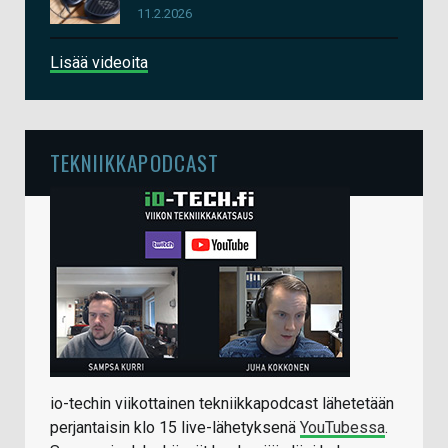
11.2.2026
Lisää videoita
TEKNIIKKAPODCAST
io-techin viikottainen tekniikkapodcast lähetetään
perjantaisin klo 15 live-lähetyksenä
YouTubessa
.