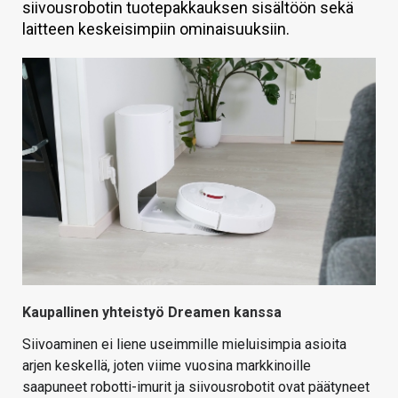
siivousrobotin tuotepakkauksen sisältöön sekä
KAUPPA
laitteen keskeisimpiin ominaisuuksiin.
VAIHDA TEEMA
HAKU
Kaupallinen yhteistyö Dreamen kanssa
Siivoaminen ei liene useimmille mieluisimpia asioita
arjen keskellä, joten viime vuosina markkinoille
saapuneet robotti-imurit ja siivousrobotit ovat päätyneet