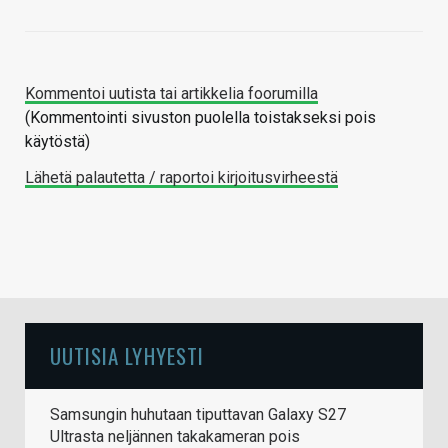
Kommentoi uutista tai artikkelia foorumilla
(Kommentointi sivuston puolella toistakseksi pois
käytöstä)
Lähetä palautetta / raportoi kirjoitusvirheestä
UUTISIA LYHYESTI
Samsungin huhutaan tiputtavan Galaxy S27
Ultrasta neljännen takakameran pois