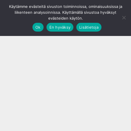
© S&J Media Oy
Käytämme evästeitä sivuston toiminnoissa, ominaisuuksissa ja
liikenteen analysoinnissa. Käyttämällä sivustoa hyväksyt
evästeiden käytön.
Ok
En hyväksy
Lisätietoja
;