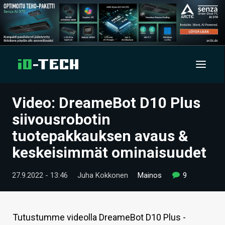
Video: DreameBot D10 Plus
UUTISET
siivousrobotin
ARTIKKELIT
tuotepakkauksen avaus &
keskeisimmät ominaisuudet
VIDEOT
TECHBBS
27.9.2022 - 13:46
Juha Kokkonen
Mainos
9
TIETOA
HINTA.FI
Tutustumme videolla DreameBot D10 Plus -