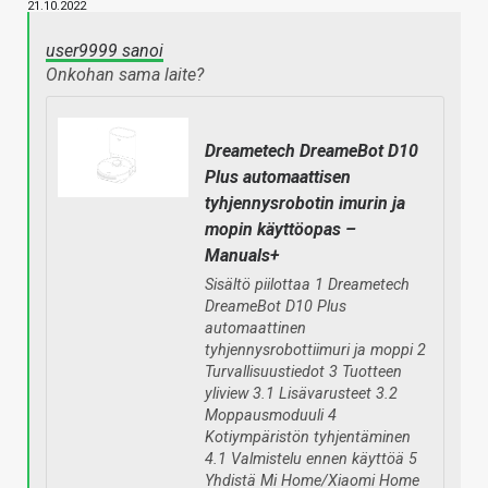
21.10.2022
user9999 sanoi
Onkohan sama laite?
Dreametech DreameBot D10
Plus automaattisen
tyhjennysrobotin imurin ja
mopin käyttöopas –
Manuals+
Sisältö piilottaa 1 Dreametech
DreameBot D10 Plus
automaattinen
tyhjennysrobottiimuri ja moppi 2
Turvallisuustiedot 3 Tuotteen
yliview 3.1 Lisävarusteet 3.2
Moppausmoduuli 4
Kotiympäristön tyhjentäminen
4.1 Valmistelu ennen käyttöä 5
Yhdistä Mi Home/Xiaomi Home