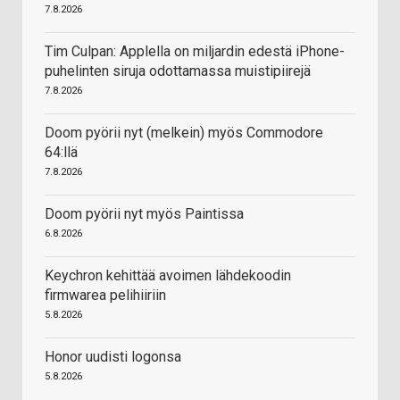
7.8.2026
Tim Culpan: Applella on miljardin edestä iPhone-
puhelinten siruja odottamassa muistipiirejä
7.8.2026
Doom pyörii nyt (melkein) myös Commodore
64:llä
7.8.2026
Doom pyörii nyt myös Paintissa
6.8.2026
Keychron kehittää avoimen lähdekoodin
firmwarea pelihiiriin
5.8.2026
Honor uudisti logonsa
5.8.2026