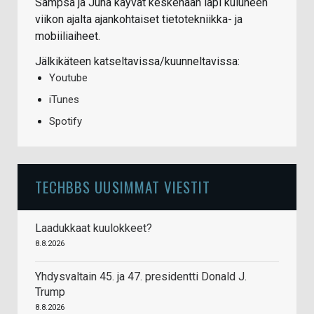
Sampsa ja Juha käyvät keskenään läpi kuluneen
viikon ajalta ajankohtaiset tietotekniikka- ja
mobiiliaiheet.
Jälkikäteen katseltavissa/kuunneltavissa:
Youtube
iTunes
Spotify
TECHBBS UUSIMMAT VIESTIT
Laadukkaat kuulokkeet?
8.8.2026
Yhdysvaltain 45. ja 47. presidentti Donald J.
Trump
8.8.2026