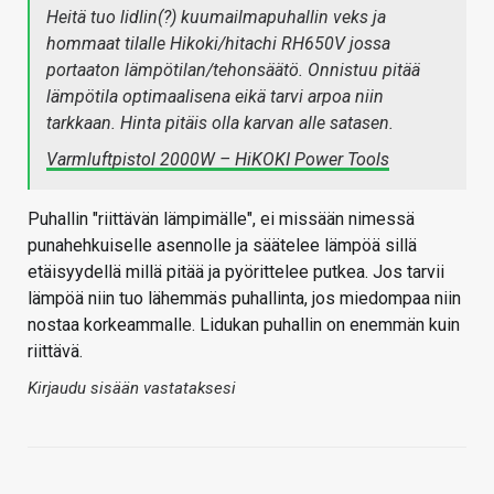
Heitä tuo lidlin(?) kuumailmapuhallin veks ja
hommaat tilalle Hikoki/hitachi RH650V jossa
portaaton lämpötilan/tehonsäätö. Onnistuu pitää
lämpötila optimaalisena eikä tarvi arpoa niin
tarkkaan. Hinta pitäis olla karvan alle satasen.
Varmluftpistol 2000W – HiKOKI Power Tools
Puhallin "riittävän lämpimälle", ei missään nimessä
punahehkuiselle asennolle ja säätelee lämpöä sillä
etäisyydellä millä pitää ja pyörittelee putkea. Jos tarvii
lämpöä niin tuo lähemmäs puhallinta, jos miedompaa niin
nostaa korkeammalle. Lidukan puhallin on enemmän kuin
riittävä.
Kirjaudu sisään vastataksesi