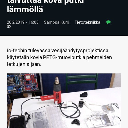
ARTIKKELIT
lämmöllä
VIDEOT
20.2.2019 - 16:03
Sampsa Kurri
Tietotekniikka
32
TECHBBS
TIETOA
io-techin tulevassa vesijäähdytysprojektissa
HINTA.FI
käytetään kovia PETG-muoviputkia pehmeiden
letkujen sijaan.
KAUPPA
VAIHDA TEEMA
HAKU