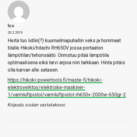
Ics
20.2.2019
Heitä tuo lidlin(?) kuumailmapuhallin veks ja hommaat
tilalle Hikoki/hitachi RH650V jossa portaaton
lämpötilan/tehonsäätö. Onnistuu pitää lämpötila
optimaalisena eikä tarvi arpoa niin tarkkaan. Hinta pitäis
olla karvan alle satasen.
https://hikoki-powertools.fi/maste-fi/hikoki-
elektroverktoy/elektriske-maskiner-
1/varmluftpistol/varmluftpistol-rh650v-2000w-650gr-2
Kirjaudu sisään vastataksesi