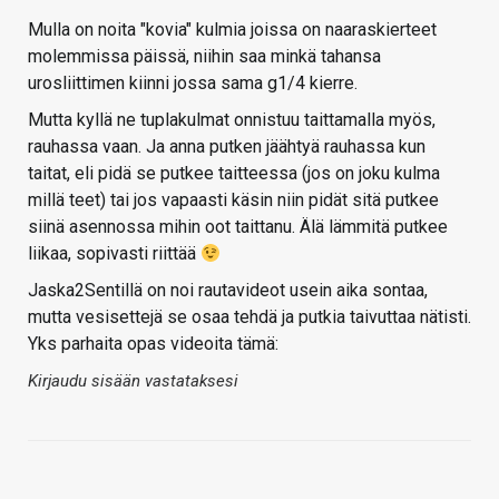
Mulla on noita "kovia" kulmia joissa on naaraskierteet
molemmissa päissä, niihin saa minkä tahansa
urosliittimen kiinni jossa sama g1/4 kierre.
Mutta kyllä ne tuplakulmat onnistuu taittamalla myös,
rauhassa vaan. Ja anna putken jäähtyä rauhassa kun
taitat, eli pidä se putkee taitteessa (jos on joku kulma
millä teet) tai jos vapaasti käsin niin pidät sitä putkee
siinä asennossa mihin oot taittanu. Älä lämmitä putkee
liikaa, sopivasti riittää
Jaska2Sentillä on noi rautavideot usein aika sontaa,
mutta vesisettejä se osaa tehdä ja putkia taivuttaa nätisti.
Yks parhaita opas videoita tämä:
Kirjaudu sisään vastataksesi