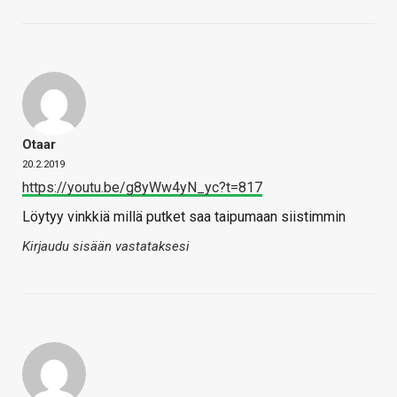
Otaar
20.2.2019
https://youtu.be/g8yWw4yN_yc?t=817
Löytyy vinkkiä millä putket saa taipumaan siistimmin
Kirjaudu sisään vastataksesi