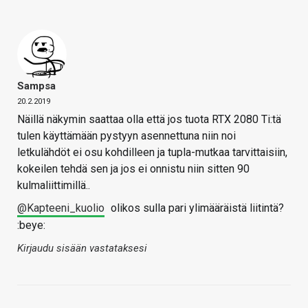
Sampsa
20.2.2019
Näillä näkymin saattaa olla että jos tuota RTX 2080 Ti:tä
tulen käyttämään pystyyn asennettuna niin noi
letkulähdöt ei osu kohdilleen ja tupla-mutkaa tarvittaisiin,
kokeilen tehdä sen ja jos ei onnistu niin sitten 90
kulmaliittimillä..
@Kapteeni_kuolio
olikos sulla pari ylimääräistä liitintä?
:beye:
Kirjaudu sisään vastataksesi