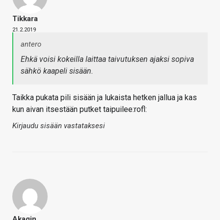
Tikkara
21.2.2019
antero
Ehkä voisi kokeilla laittaa taivutuksen ajaksi sopiva
sähkö kaapeli sisään.
Taikka pukata pili sisään ja lukaista hetken jallua ja kas
kun aivan itsestään putket taipuilee:rofl:
Kirjaudu sisään vastataksesi
Akagin