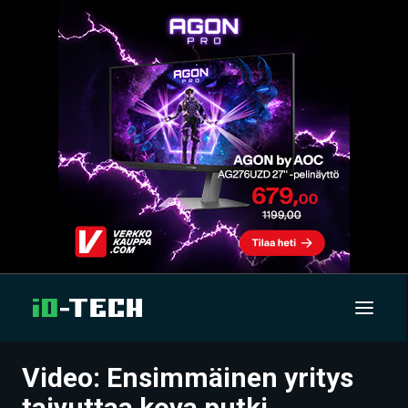
Video: Ensimmäinen yritys
UUTISET
taivuttaa kova putki