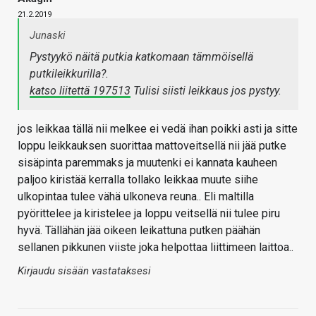
21.2.2019
Junaski
Pystyykö näitä putkia katkomaan tämmöisellä
putkileikkurilla?.
katso liitettä 197513
Tulisi siisti leikkaus jos pystyy.
jos leikkaa tällä nii melkee ei vedä ihan poikki asti ja sitte
loppu leikkauksen suorittaa mattoveitsellä nii jää putke
sisäpinta paremmaks ja muutenki ei kannata kauheen
paljoo kiristää kerralla tollako leikkaa muute siihe
ulkopintaa tulee vähä ulkoneva reuna.. Eli maltilla
pyörittelee ja kiristelee ja loppu veitsellä nii tulee piru
hyvä. Tällähän jää oikeen leikattuna putken päähän
sellanen pikkunen viiste joka helpottaa liittimeen laittoa..
Kirjaudu sisään vastataksesi