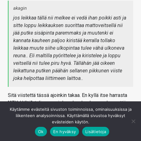
akagin
jos leikkaa tällä nii melkee ei vedä ihan poikki asti ja
sitte loppu leikkauksen suorittaa mattoveitsellä nii
jää putke sisäpinta paremmaks ja muutenki ei
kannata kauheen paljoo kiristää kerralla tollako
leikkaa muute siihe ulkopintaa tulee vähä ulkoneva
reuna.. Eli maltilla pyörittelee ja kiristelee ja loppu
veitsellä nii tulee piru hyvä. Tällähän jää oikeen
leikattuna putken päähän sellanen pikkunen viiste
joka helpottaa liittimeen laittoa..
Sitä viistettä tässä ajoinkin takaa. En kyllä itse harrasta
"ATK-LVItä", tuli vaan mieleen kun koulussa rakennettiin
Käytämme evästeitä sivuston toiminnoissa, ominaisuuksissa ja
kuparista putkistoja.
liikenteen analysoinnissa. Käyttämällä sivustoa hyväksyt
Kirjaudu sisään vastataksesi
evästeiden käytön.
Ok
En hyväksy
Lisätietoja