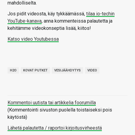
mahdolliselta.
Jos pidit videosta, käy tykkäämässä,
tilaa io-techin
YouTube-kanava
, anna kommenteissa palautetta ja
kehitämme videokonseptia lisää, kiitos!
Katso video Youtubessa
H2O
KOVAT PUTKET
VESIJÄÄHDYTYS
VIDEO
Kommentoi uutista tai artikkelia foorumilla
(Kommentointi sivuston puolella toistaiseksi pois
käytöstä)
Lähetä palautetta / raportoi kirjoitusvirheestä