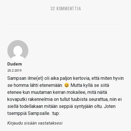
32 KOMMENTTIA
Dudem
20.2.2019
Sampsan ilme(et) oli aika paljon kertovia, että miten hyvin
se homma lähti etenemään.
Mutta kyllä se siitä
etenee kun muutaman kerran mokailee, mitä näitä
kovaputki rakennelmia on tullut tuubista seurattua, niin ei
siellä todellakaan mitään seppiä syntyjään oltu. Joten
tsemppiä Sampsalle. :tup:
Kirjaudu sisään vastataksesi