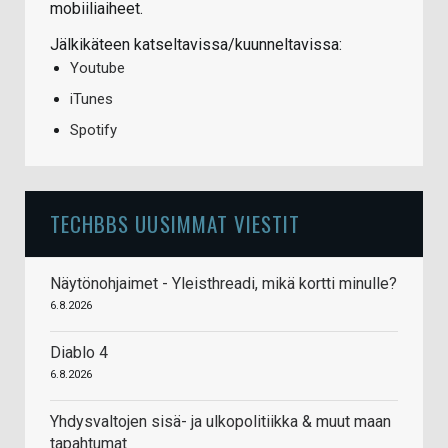
mobiiliaiheet.
Jälkikäteen katseltavissa/kuunneltavissa:
Youtube
iTunes
Spotify
TECHBBS UUSIMMAT VIESTIT
Näytönohjaimet - Yleisthreadi, mikä kortti minulle?
6.8.2026
Diablo 4
6.8.2026
Yhdysvaltojen sisä- ja ulkopolitiikka & muut maan
tapahtumat