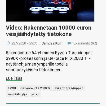
Video: Rakennetaan 10000 euron
vesijäähdytetty tietokone
22.5.2020 - 23:36
/
Sampsa Kurri
Kommentit (62)
Rakensimme 64-ytimisen Ryzen Threadripper
3990X -prosessorin ja GeForce RTX 2080 Ti -
näytönohjaimen ympärille todella
suorituskykyisen tietokoneen.
Lue lisää
EKWB
GeForce RTX 2080 Ti
Ryzen Threadripper
vesijäähdytys
video