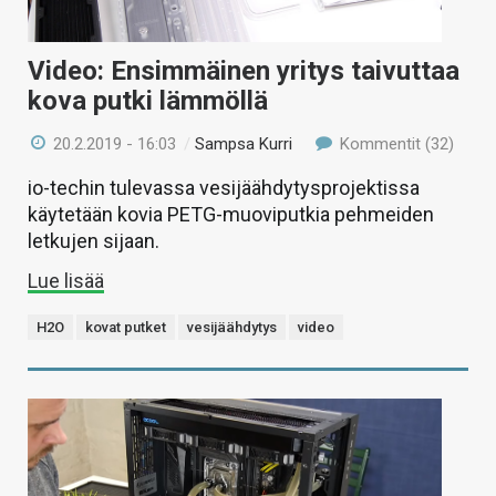
Video: Ensimmäinen yritys taivuttaa
kova putki lämmöllä
20.2.2019 - 16:03
/
Sampsa Kurri
Kommentit (32)
io-techin tulevassa vesijäähdytysprojektissa
käytetään kovia PETG-muoviputkia pehmeiden
letkujen sijaan.
Lue lisää
H2O
kovat putket
vesijäähdytys
video