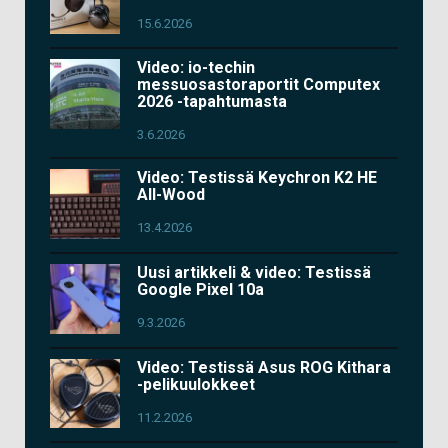
15.6.2026
Video: io-techin
messuosastoraportit Computex
2026 -tapahtumasta
3.6.2026
Video: Testissä Keychron K2 HE
All-Wood
13.4.2026
Uusi artikkeli & video: Testissä
Google Pixel 10a
9.3.2026
Video: Testissä Asus ROG Kithara
-pelikuulokkeet
11.2.2026