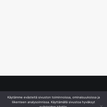
© S&J Media Oy
Käytämme evästeitä sivuston toiminnoissa, ominaisuuksissa ja
liikenteen analysoinnissa. Käyttämällä sivustoa hyväksyt
evästeiden käytön.