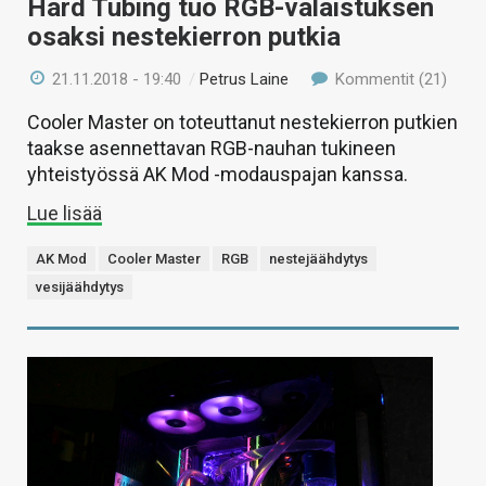
Hard Tubing tuo RGB-valaistuksen
osaksi nestekierron putkia
21.11.2018 - 19:40
/
Petrus Laine
Kommentit (21)
Cooler Master on toteuttanut nestekierron putkien
taakse asennettavan RGB-nauhan tukineen
yhteistyössä AK Mod -modauspajan kanssa.
Lue lisää
AK Mod
Cooler Master
RGB
nestejäähdytys
vesijäähdytys