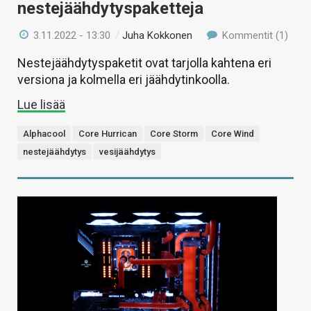
nestejäähdytyspaketteja
3.11.2022 - 13:30
/
Juha Kokkonen
Kommentit (1)
Nestejäähdytyspaketit ovat tarjolla kahtena eri
versiona ja kolmella eri jäähdytinkoolla.
Lue lisää
Alphacool
Core Hurrican
Core Storm
Core Wind
nestejäähdytys
vesijäähdytys