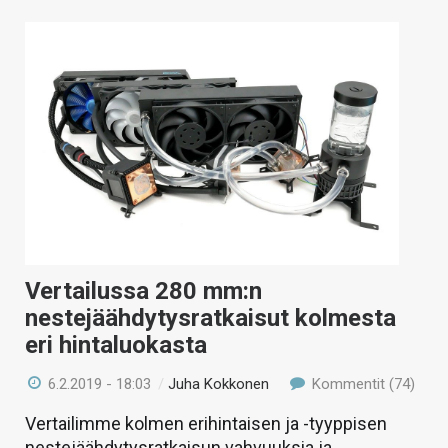
Vertailussa 280 mm:n
nestejäähdytysratkaisut kolmesta
eri hintaluokasta
6.2.2019 - 18:03
/
Juha Kokkonen
Kommentit (74)
Vertailimme kolmen erihintaisen ja -tyyppisen
nestejäähdytysratkaisun vahvuuksia ja