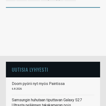
UUTISIA LYHYESTI
Doom pyörii nyt myös Paintissa
6.8.2026
Samsungin huhutaan tiputtavan Galaxy S27
Ultrasta neljännen takakameran pois