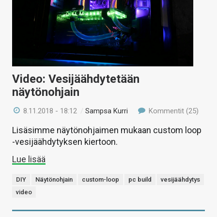
Video: Vesijäähdytetään
näytönohjain
8.11.2018 - 18:12
/
Sampsa Kurri
Kommentit (25)
Lisäsimme näytönohjaimen mukaan custom loop
-vesijäähdytyksen kiertoon.
Lue lisää
DIY
Näytönohjain
custom-loop
pc build
vesijäähdytys
video