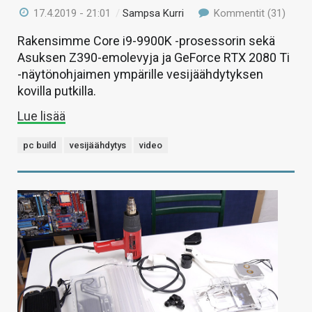
17.4.2019 - 21:01
/
Sampsa Kurri
Kommentit (31)
Rakensimme Core i9-9900K -prosessorin sekä
Asuksen Z390-emolevyja ja GeForce RTX 2080 Ti
-näytönohjaimen ympärille vesijäähdytyksen
kovilla putkilla.
Lue lisää
pc build
vesijäähdytys
video