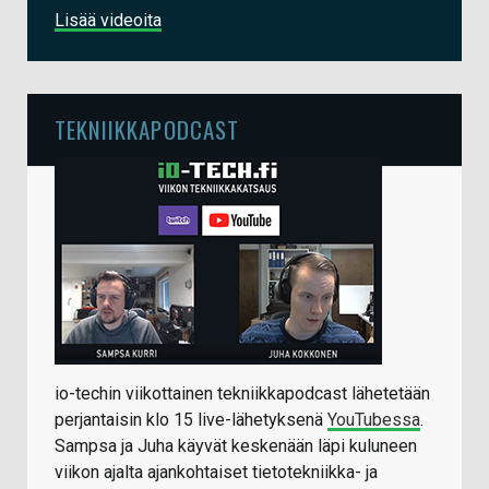
Lisää videoita
TEKNIIKKAPODCAST
io-techin viikottainen tekniikkapodcast lähetetään
perjantaisin klo 15 live-lähetyksenä
YouTubessa
.
Sampsa ja Juha käyvät keskenään läpi kuluneen
viikon ajalta ajankohtaiset tietotekniikka- ja