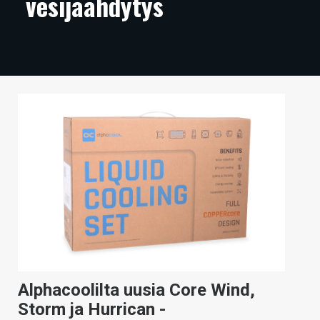
vesijäähdytys
ARTIKKELIT
VIDEOT
TECHBBS
TIETOA
HINTA.FI
KAUPPA
VAIHDA TEEMA
HAKU
Alphacoolilta uusia Core Wind,
Storm ja Hurrican -