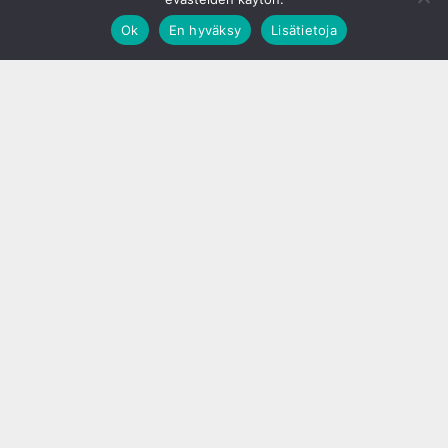
Ok
En hyväksy
Lisätietoja
;