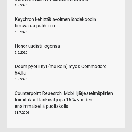
6.8.2026
Keychron kehittää avoimen lähdekoodin
firmwarea pelihiiriin
5.8.2026
Honor uudisti logonsa
5.8.2026
Doom pyörii nyt (melkein) myös Commodore
64:llä
3.8.2026
Counterpoint Research: Mobiilijärjestelmäpiirien
toimitukset laskivat jopa 15 % vuoden
ensimmäisellä puoliskolla
31.7.2026