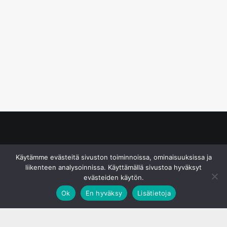
© S&J Media Oy
Käytämme evästeitä sivuston toiminnoissa, ominaisuuksissa ja
liikenteen analysoinnissa. Käyttämällä sivustoa hyväksyt
evästeiden käytön.
Ok
En hyväksy
Lisätietoja
;