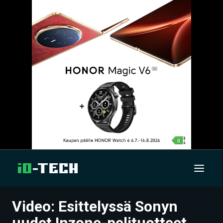
Video: Esittelyssä Sonyn
UUTISET
uudet Inzone-pelituotteet