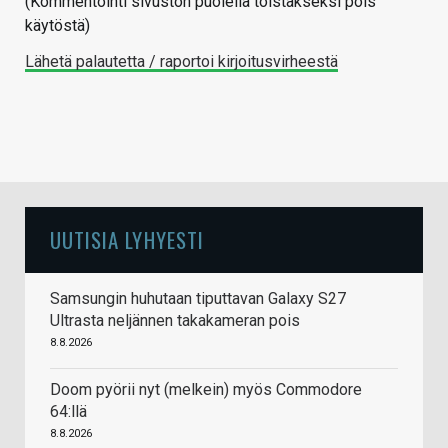
(Kommentointi sivuston puolella toistakseksi pois
käytöstä)
Lähetä palautetta / raportoi kirjoitusvirheestä
UUTISIA LYHYESTI
Samsungin huhutaan tiputtavan Galaxy S27
Ultrasta neljännen takakameran pois
8.8.2026
Doom pyörii nyt (melkein) myös Commodore
64:llä
8.8.2026