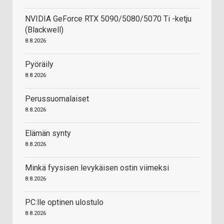
NVIDIA GeForce RTX 5090/5080/5070 Ti -ketju
(Blackwell)
8.8.2026
Pyöräily
8.8.2026
Perussuomalaiset
8.8.2026
Elämän synty
8.8.2026
Minkä fyysisen levykäisen ostin viimeksi
8.8.2026
PC:lle optinen ulostulo
8.8.2026