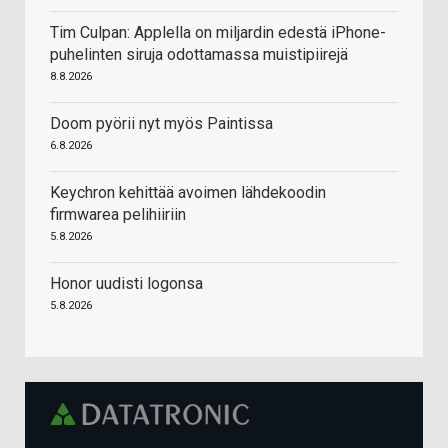
Tim Culpan: Applella on miljardin edestä iPhone-
puhelinten siruja odottamassa muistipiirejä
8.8.2026
Doom pyörii nyt myös Paintissa
6.8.2026
Keychron kehittää avoimen lähdekoodin
firmwarea pelihiiriin
5.8.2026
Honor uudisti logonsa
5.8.2026