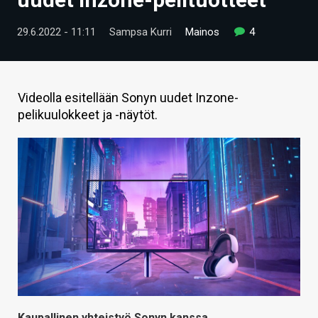
ARTIKKELIT
29.6.2022 - 11:11
Sampsa Kurri
Mainos
4
VIDEOT
TECHBBS
Videolla esitellään Sonyn uudet Inzone-
TIETOA
pelikuulokkeet ja -näytöt.
HINTA.FI
KAUPPA
VAIHDA TEEMA
HAKU
Kaupallinen yhteistyö Sonyn kanssa