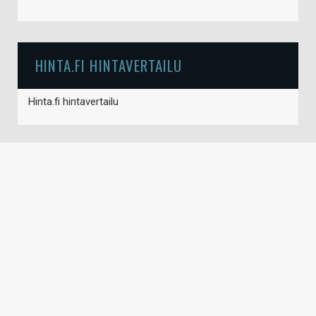
HINTA.FI HINTAVERTAILU
Hinta.fi hintavertailu