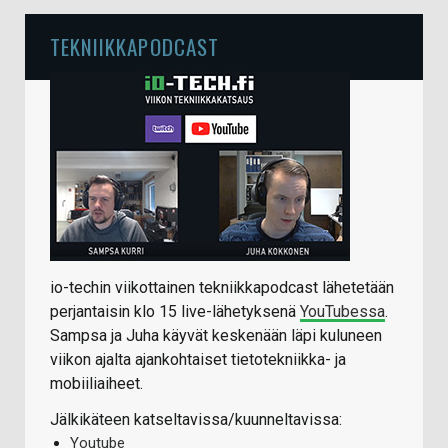
TEKNIIKKAPODCAST
io-techin viikottainen tekniikkapodcast lähetetään
perjantaisin klo 15 live-lähetyksenä
YouTubessa
.
Sampsa ja Juha käyvät keskenään läpi kuluneen
viikon ajalta ajankohtaiset tietotekniikka- ja
mobiiliaiheet.
Jälkikäteen katseltavissa/kuunneltavissa:
Youtube