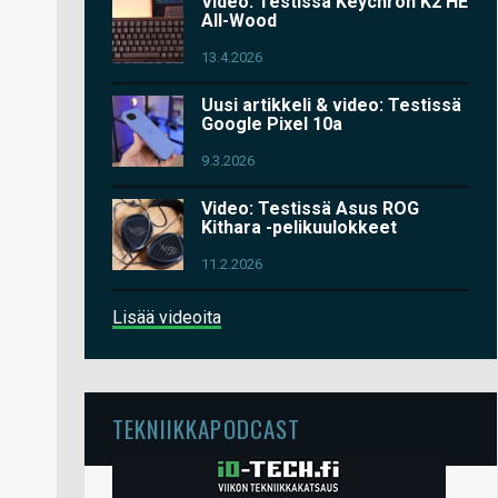
Video: Testissä Keychron K2 HE
All-Wood
13.4.2026
Uusi artikkeli & video: Testissä
Google Pixel 10a
9.3.2026
Video: Testissä Asus ROG
Kithara -pelikuulokkeet
11.2.2026
Lisää videoita
TEKNIIKKAPODCAST