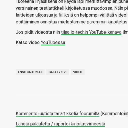
Tuoreena linjauksena on käydä läpi merkittävimpien puhel
varsinainen testiartikkeli kirjoitetussa muodossa. Näi
laitteiden ulkoasua ja fiiliksiä on helpompi välittää vide
esittäminen onnistuu mielestämme paremmin kirjoitetu
Jos pidit videosta niin
tilaa io-techin YouTube-kanava
ilm
Katso video
YouTubessa
ENSITUNTUMAT
GALAXY S21
VIDEO
Kommentoi uutista tai artikkelia foorumilla
(Kommentointi
Lähetä palautetta / raportoi kirjoitusvirheestä