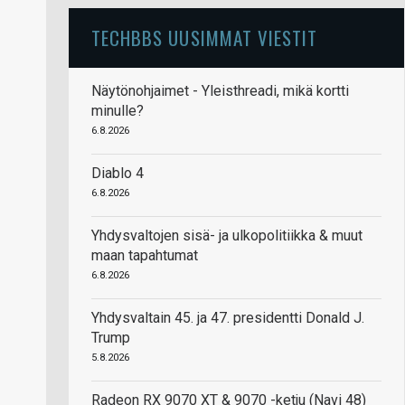
TECHBBS UUSIMMAT VIESTIT
Näytönohjaimet - Yleisthreadi, mikä kortti
minulle?
6.8.2026
Diablo 4
6.8.2026
Yhdysvaltojen sisä- ja ulkopolitiikka & muut
maan tapahtumat
6.8.2026
Yhdysvaltain 45. ja 47. presidentti Donald J.
Trump
5.8.2026
Radeon RX 9070 XT & 9070 -ketju (Navi 48)