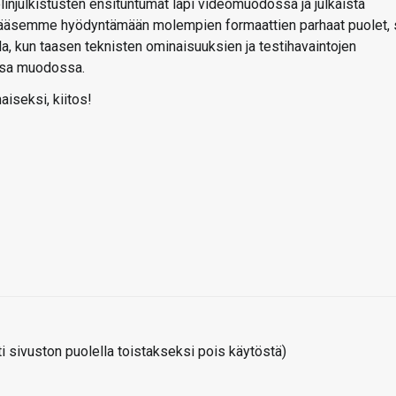
injulkistusten ensituntumat läpi videomuodossa ja julkaista
n pääsemme hyödyntämään molempien formaattien parhaat puolet, s
olla, kun taasen teknisten ominaisuuksien ja testihavaintojen
ssa muodossa.
aiseksi, kiitos!
 sivuston puolella toistakseksi pois käytöstä)