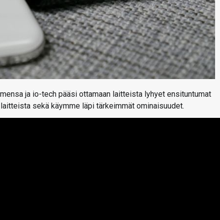
imensa ja io-tech pääsi ottamaan laitteista lyhyet ensituntumat
 laitteista sekä käymme läpi tärkeimmät ominaisuudet.