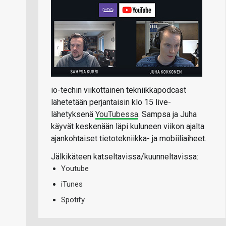
io-techin viikottainen tekniikkapodcast
lähetetään perjantaisin klo 15 live-
lähetyksenä
YouTubessa
. Sampsa ja Juha
käyvät keskenään läpi kuluneen viikon ajalta
ajankohtaiset tietotekniikka- ja mobiiliaiheet.
Jälkikäteen katseltavissa/kuunneltavissa:
Youtube
iTunes
Spotify