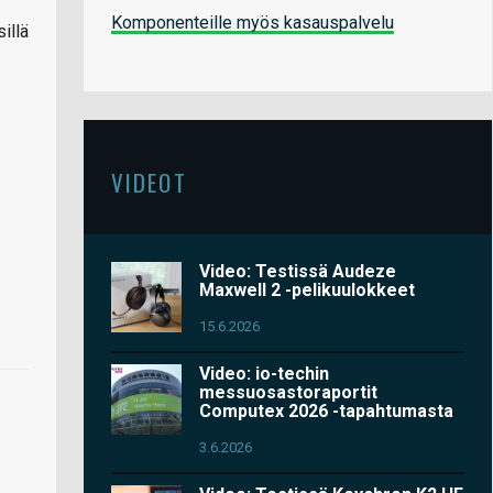
Komponenteille myös kasauspalvelu
illä
VIDEOT
Video: Testissä Audeze
Maxwell 2 -pelikuulokkeet
15.6.2026
Video: io-techin
messuosastoraportit
Computex 2026 -tapahtumasta
3.6.2026