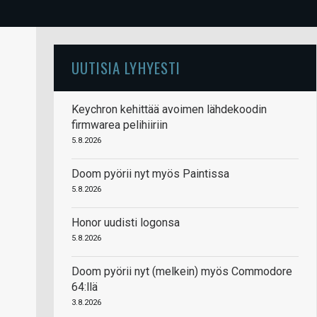
UUTISIA LYHYESTI
Keychron kehittää avoimen lähdekoodin
firmwarea pelihiiriin
5.8.2026
Doom pyörii nyt myös Paintissa
5.8.2026
Honor uudisti logonsa
5.8.2026
Doom pyörii nyt (melkein) myös Commodore
64:llä
3.8.2026