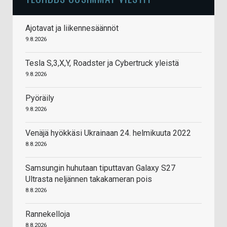
Ajotavat ja liikennesäännöt
9.8.2026
Tesla S,3,X,Y, Roadster ja Cybertruck yleistä
9.8.2026
Pyöräily
9.8.2026
Venäjä hyökkäsi Ukrainaan 24. helmikuuta 2022
8.8.2026
Samsungin huhutaan tiputtavan Galaxy S27
Ultrasta neljännen takakameran pois
8.8.2026
Rannekelloja
8.8.2026