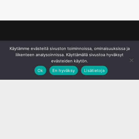
© S&J Media Oy
Käytämme evästeitä sivuston toiminnoissa, ominaisuuksissa ja
liikenteen analysoinnissa. Käyttämällä sivustoa hyväksyt
evästeiden käytön.
Ok
En hyväksy
Lisätietoja
;