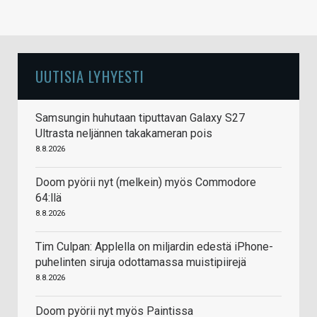
UUTISIA LYHYESTI
Samsungin huhutaan tiputtavan Galaxy S27
Ultrasta neljännen takakameran pois
8.8.2026
Doom pyörii nyt (melkein) myös Commodore
64:llä
8.8.2026
Tim Culpan: Applella on miljardin edestä iPhone-
puhelinten siruja odottamassa muistipiirejä
8.8.2026
Doom pyörii nyt myös Paintissa