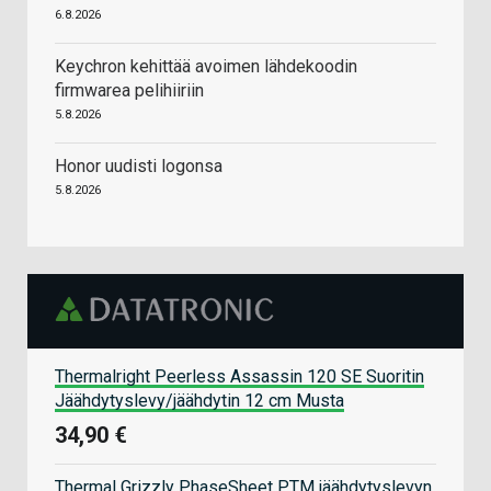
6.8.2026
Keychron kehittää avoimen lähdekoodin
firmwarea pelihiiriin
5.8.2026
Honor uudisti logonsa
5.8.2026
Thermalright Peerless Assassin 120 SE Suoritin
Jäähdytyslevy/jäähdytin 12 cm Musta
34,90 €
Thermal Grizzly PhaseSheet PTM jäähdytyslevyn