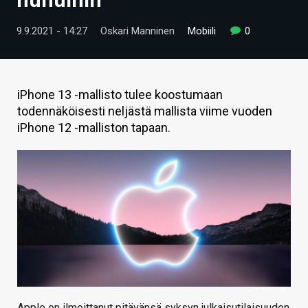
ARTIKKELIT
9.9.2021 - 14:27
Oskari Manninen
Mobiili
0
VIDEOT
TECHBBS
iPhone 13 -mallisto tulee koostumaan
TIETOA
todennäköisesti neljästä mallista viime vuoden
iPhone 12 -malliston tapaan.
HINTA.FI
KAUPPA
VAIHDA TEEMA
HAKU
Apple on ilmoittanut pitävänsä syksyn julkaisutilaisuuden