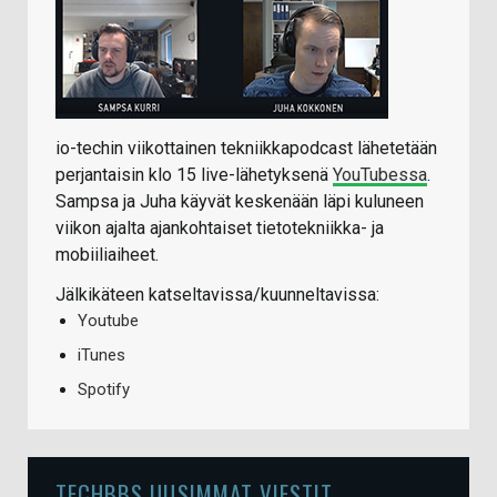
io-techin viikottainen tekniikkapodcast lähetetään
perjantaisin klo 15 live-lähetyksenä
YouTubessa
.
Sampsa ja Juha käyvät keskenään läpi kuluneen
viikon ajalta ajankohtaiset tietotekniikka- ja
mobiiliaiheet.
Jälkikäteen katseltavissa/kuunneltavissa:
Youtube
iTunes
Spotify
TECHBBS UUSIMMAT VIESTIT