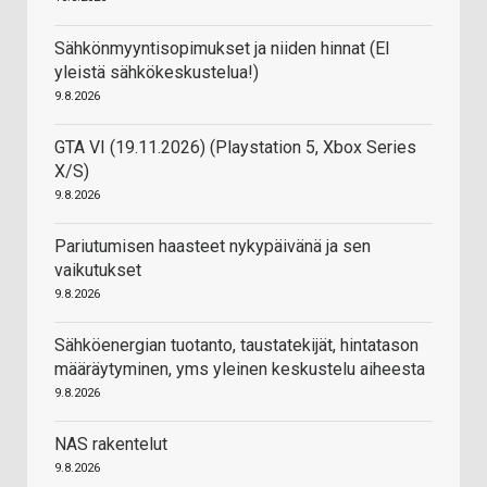
Sähkönmyyntisopimukset ja niiden hinnat (EI
yleistä sähkökeskustelua!)
9.8.2026
GTA VI (19.11.2026) (Playstation 5, Xbox Series
X/S)
9.8.2026
Pariutumisen haasteet nykypäivänä ja sen
vaikutukset
9.8.2026
Sähköenergian tuotanto, taustatekijät, hintatason
määräytyminen, yms yleinen keskustelu aiheesta
9.8.2026
NAS rakentelut
9.8.2026