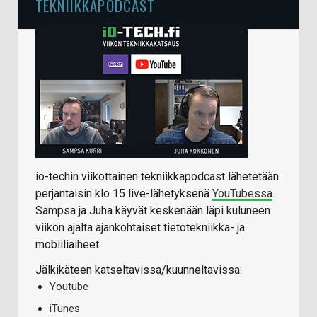
TEKNIIKKAPODCAST
io-techin viikottainen tekniikkapodcast lähetetään
perjantaisin klo 15 live-lähetyksenä
YouTubessa
.
Sampsa ja Juha käyvät keskenään läpi kuluneen
viikon ajalta ajankohtaiset tietotekniikka- ja
mobiiliaiheet.
Jälkikäteen katseltavissa/kuunneltavissa:
Youtube
iTunes