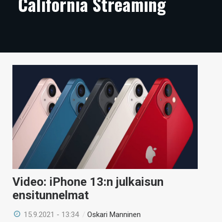
California Streaming
ARTIKKELIT
VIDEOT
TECHBBS
TIETOA
HINTA.FI
KAUPPA
VAIHDA TEEMA
Video: iPhone 13:n julkaisun
HAKU
ensitunnelmat
15.9.2021 - 13:34
/
Oskari Manninen