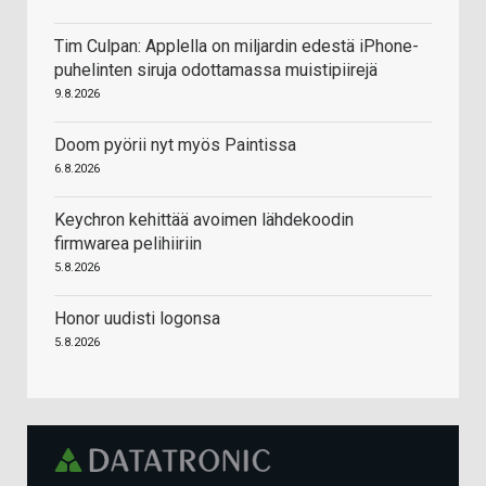
Tim Culpan: Applella on miljardin edestä iPhone-
puhelinten siruja odottamassa muistipiirejä
9.8.2026
Doom pyörii nyt myös Paintissa
6.8.2026
Keychron kehittää avoimen lähdekoodin
firmwarea pelihiiriin
5.8.2026
Honor uudisti logonsa
5.8.2026