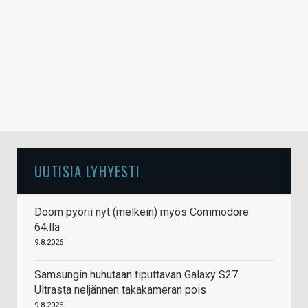
UUTISIA LYHYESTI
Doom pyörii nyt (melkein) myös Commodore
64:llä
9.8.2026
Samsungin huhutaan tiputtavan Galaxy S27
Ultrasta neljännen takakameran pois
9.8.2026