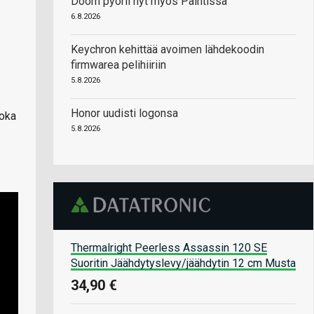
Doom pyörii nyt myös Paintissa
6.8.2026
Keychron kehittää avoimen lähdekoodin
firmwarea pelihiiriin
5.8.2026
Honor uudisti logonsa
joka
5.8.2026
Thermalright Peerless Assassin 120 SE
Suoritin Jäähdytyslevy/jäähdytin 12 cm Musta
34,90 €