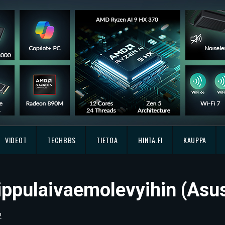
VIDEOT
TECHBBS
TIETOA
HINTA.FI
KAUPPA
ippulaivaemolevyihin (Asus
2