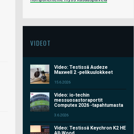
VIDEOT
Video: Testissä Audeze
Maxwell 2 -pelikuulokkeet
15.6.2026
Video: io-techin
messuosastoraportit
Computex 2026 -tapahtumasta
3.6.2026
Video: Testissä Keychron K2 HE
All-Wood