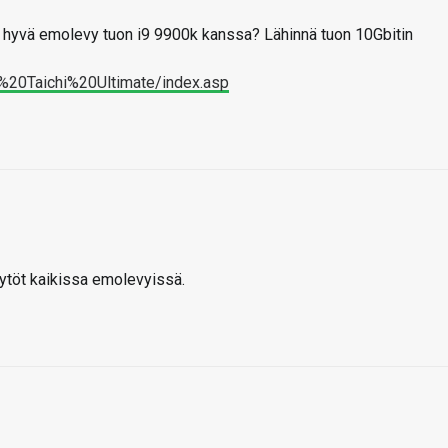
e hyvä emolevy tuon i9 9900k kanssa? Lähinnä tuon 10Gbitin
%20Taichi%20Ultimate/index.asp
ytöt kaikissa emolevyissä.