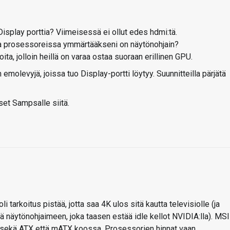
isplay porttia? Viimeisessä ei ollut edes hdmi:tä.
ssa prosessoreissa ymmärtääkseni on näytönohjain?
oita, jolloin heillä on varaa ostaa suoraan erillinen GPU.
n emolevyjä, joissa tuo Display-portti löytyy. Suunnitteilla pärjätä
set Sampsalle siitä.
 oli tarkoitus pistää, jotta saa 4K ulos sitä kautta televisiolle (ja
ä näytönohjaimeen, joka taasen estää idle kellot NVIDIA:lla). MSI
ekä ATX että mATX koossa. Prosessorien hinnat vaan