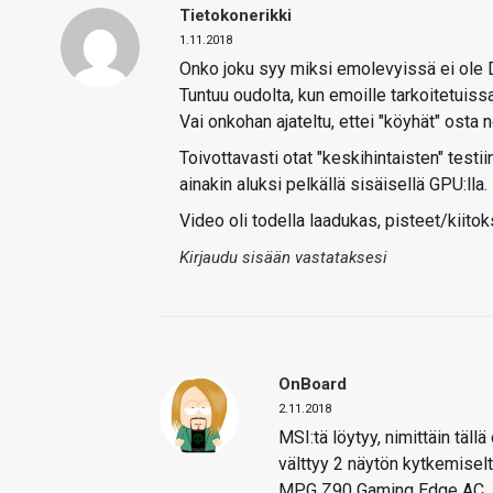
Tietokonerikki
1.11.2018
Onko joku syy miksi emolevyissä ei ole D
Tuntuu oudolta, kun emoille tarkoitetui
Vai onkohan ajateltu, ettei "köyhät" osta n
Toivottavasti otat "keskihintaisten" testii
ainakin aluksi pelkällä sisäisellä GPU:lla.
Video oli todella laadukas, pisteet/kiitok
Kirjaudu sisään vastataksesi
OnBoard
2.11.2018
MSI:tä löytyy, nimittäin tällä
välttyy 2 näytön kytkemiselt
MPG Z90 Gaming Edge AC, s