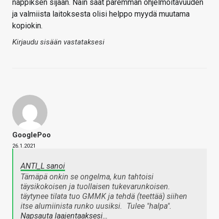
näppiksen sijaan. Näin saat paremman ohjelmoitavuuden
ja valmiista laitoksesta olisi helppo myydä muutama
kopiokin.
Kirjaudu sisään vastataksesi
GooglePoo
26.1.2021
ANTI_L sanoi
Tämäpä onkin se ongelma, kun tahtoisi
täysikokoisen ja tuollaisen tukevarunkoisen.
täytynee tilata tuo GMMK ja tehdä (teettää) siihen
itse alumiinista runko uusiksi.
Tulee "halpa".
Napsauta laajentaaksesi…