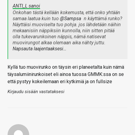
ANTI_L sanoi
Onkohan tästä kellään kokemusta, että onko yhtään
samaa laatua kuin tuo
@Sampsa
n käyttämä runko?
Näyttäisi muoviselta tuo pohja. jos lähdetään näihin
mekaanisiin näppiksiin kunnolla, niin sitten pitää
olla tukevarunkoinen näppis, nämä natisevat
muovirungot alkaa olemaan aika nähty juttu.
Napsauta laajentaaksesi…
Kyllä tuo muovirunko on täysin eri planeetalta kuin nämä
täysalumiinirunkoiset eli ainoa tuossa GMMK:ssa on se
että pystyy kokeilemaan eri kytkimiä ja on fullsize
Kirjaudu sisään vastataksesi