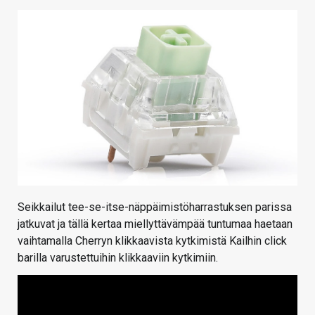
KAUPPA
VAIHDA TEEMA
HAKU
Seikkailut tee-se-itse-näppäimistöharrastuksen parissa
jatkuvat ja tällä kertaa miellyttävämpää tuntumaa haetaan
vaihtamalla Cherryn klikkaavista kytkimistä Kailhin click
barilla varustettuihin klikkaaviin kytkimiin.