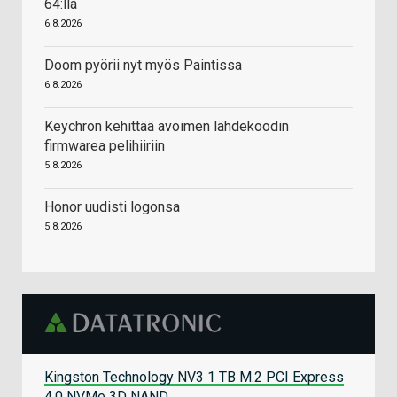
64:llä
6.8.2026
Doom pyörii nyt myös Paintissa
6.8.2026
Keychron kehittää avoimen lähdekoodin
firmwarea pelihiiriin
5.8.2026
Honor uudisti logonsa
5.8.2026
Kingston Technology NV3 1 TB M.2 PCI Express
4.0 NVMe 3D NAND