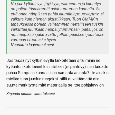
No jaa, kytkinlevyn jäykkyys, vaimennus ja kiinnitys
on paljon tärkeämmät asiat tuntuman kannalta. Se
että onko näppiksen pohja alumiinia/muovia/tmv. ei
vaikuta kuin hieman akustiikkaan. Tuon GMMK:n
tapauksessa pohjan vaihtaminen metalliseen tuskin
vaikuttaa juurikaan näppäilytuntumaan, paitsi jos on
noi näppiksen jalat avattu jolloin päästään joustosta
varmaan eroon aika hyvin.
Napsauta laajentaaksesi…
Jos tässä nyt kytkinlevyllä tarkoitetaan sitä, mihin ne
kytkinten koteloinnit kiinnitetään (ei piirilevy), niin taidatte
puhua Sampsan kanssa ihan samasta asiasta? Ite ainakin
miellän tuon juurikin rungoksi, sillä ei välttämättä niin
suurta merkitystä mitä materiaalia se itse pohjalevy on.
Kirjaudu sisään vastataksesi