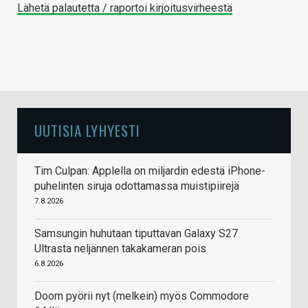
Lähetä palautetta / raportoi kirjoitusvirheestä
UUTISIA LYHYESTI
Tim Culpan: Applella on miljardin edestä iPhone-
puhelinten siruja odottamassa muistipiirejä
7.8.2026
Samsungin huhutaan tiputtavan Galaxy S27
Ultrasta neljännen takakameran pois
6.8.2026
Doom pyörii nyt (melkein) myös Commodore