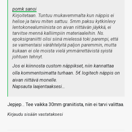
pomk sanoi
Kirjoitetaan. Tuntuu mukavemmalta kun näppis ei
helise ja taivu miten sattuu. 5mm paksu kytkinlevy
lentokonealumiinista on aivan riittävän jäykkä, ei
tarvitse mennä kalliimpiin materiaaleihin. Ns.
epoksigraniitti olisi siinä mielessä toki parempi, että
se vaimentaisi värähtelyitä paljon paremmin, mutta
kukaan ei ole moista vielä ymmärrettävistä syistä
johtuen tehnyt.
Jos ei kiinnosta custom näppikset, niin kannattaa
olla kommentoimatta turhaan. 5€ logitech näppis on
aivan riittävä monelle.
Napsauta laajentaaksesi…
Jepjep… Tee vaikka 30mm graniitista, niin ei tarvi valittaa.
Kirjaudu sisään vastataksesi