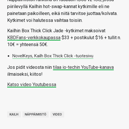
piirilevyllä Kailhin hot-swap-kannat kytkimille eli ne
painetaan paikoilleen, eikä niitä tarvitse juottaa/kolvata.
Kytkimet voi halutessa vaihtaa toisiin.
Kailhin Box Thick Click Jade -kytkimet maksoivat
KBDFans-verkkokaupassa
$33 + postikulut $16 + tullit n.
10€ = yhteensä 50€.
NovelKeys, Kailh Box Thick Click -tuotesivu
Jos pidit videosta niin
tilaa io-techin YouTube-kanava
ilmaiseksi, kiitos!
Katso video Youtubessa
KAILH
NÄPPÄIMISTÖ
VIDEO