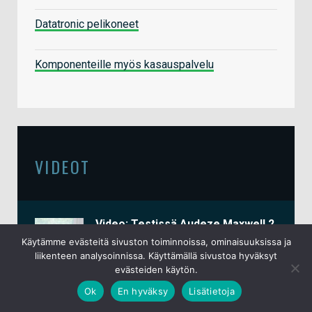
Datatronic pelikoneet
Komponenteille myös kasauspalvelu
VIDEOT
Video: Testissä Audeze Maxwell 2
-pelikuulokkeet
Käytämme evästeitä sivuston toiminnoissa, ominaisuuksissa ja
liikenteen analysoinnissa. Käyttämällä sivustoa hyväksyt
15.6.2026
evästeiden käytön.
Video: io-techin
Ok
En hyväksy
Lisätietoja
messuosastoraportit Computex