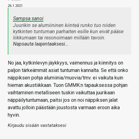
26.1.2021
Sampsa sanoi
Juurikin se alumiininen kiinteä runko tuo niiden
kytkinten tuntuman parhaiten esille kun eivät pääse
liikkumaan tai resonoimaan millään tavoin.
Napsauta laajentaaksesi…
No jaa, kytkinlevyn jäykkyys, vaimennus ja kiinnitys on
paljon tärkeämmät asiat tuntuman kannalta. Se että onko
näppiksen pohja alumiinia/muovia/tmv. ei vaikuta kuin
hieman akustiikkaan. Tuon GMMK:n tapauksessa pohjan
vaihtaminen metalliseen tuskin vaikuttaa juurikaan
näppäilytuntumaan, paitsi jos on noi näppiksen jalat
avattu jolloin päästään joustosta varmaan eroon aika
hyvin.
Kirjaudu sisään vastataksesi