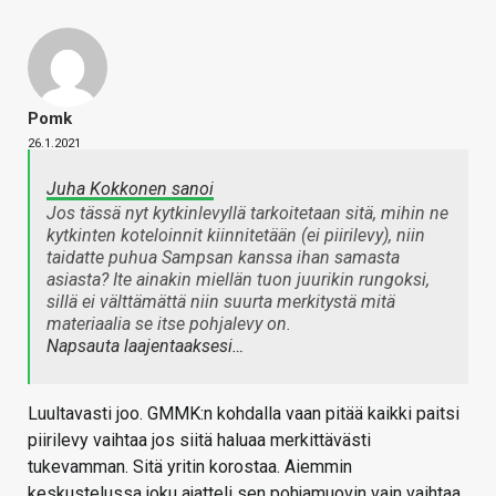
Pomk
26.1.2021
Juha Kokkonen sanoi
Jos tässä nyt kytkinlevyllä tarkoitetaan sitä, mihin ne
kytkinten koteloinnit kiinnitetään (ei piirilevy), niin
taidatte puhua Sampsan kanssa ihan samasta
asiasta? Ite ainakin miellän tuon juurikin rungoksi,
sillä ei välttämättä niin suurta merkitystä mitä
materiaalia se itse pohjalevy on.
Napsauta laajentaaksesi…
Luultavasti joo. GMMK:n kohdalla vaan pitää kaikki paitsi
piirilevy vaihtaa jos siitä haluaa merkittävästi
tukevamman. Sitä yritin korostaa. Aiemmin
keskustelussa joku ajatteli sen pohjamuovin vain vaihtaa