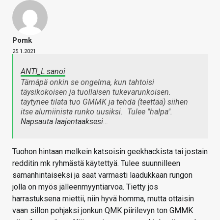
Pomk
25.1.2021
ANTI_L sanoi
Tämäpä onkin se ongelma, kun tahtoisi
täysikokoisen ja tuollaisen tukevarunkoisen.
täytynee tilata tuo GMMK ja tehdä (teettää) siihen
itse alumiinista runko uusiksi.
Tulee "halpa".
Napsauta laajentaaksesi…
Tuohon hintaan melkein katsoisin geekhackista tai jostain
redditin mk ryhmästä käytettyä. Tulee suunnilleen
samanhintaiseksi ja saat varmasti laadukkaan rungon
jolla on myös jälleenmyyntiarvoa. Tietty jos
harrastuksena miettii, niin hyvä homma, mutta ottaisin
vaan sillon pohjaksi jonkun QMK piirilevyn ton GMMK