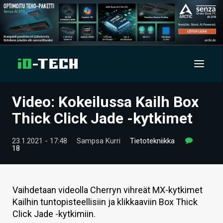
Video: Kokeilussa Kailh Box
UUTISET
Thick Click Jade -kytkimet
ARTIKKELIT
23.1.2021 - 17:48
Sampsa Kurri
Tietotekniikka
18
VIDEOT
TECHBBS
Vaihdetaan videolla Cherryn vihreät MX-kytkimet
TIETOA
Kailhin tuntopisteellisiin ja klikkaaviin Box Thick
Click Jade -kytkimiin.
HINTA.FI