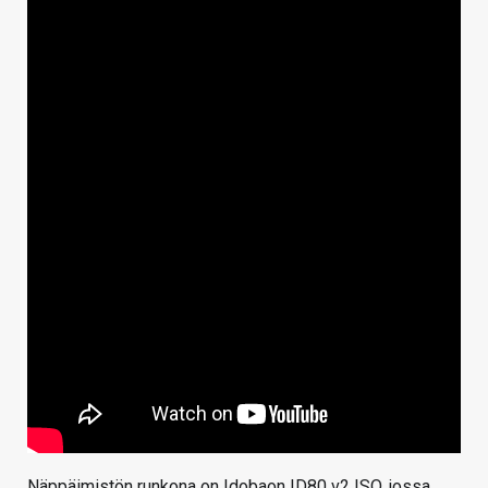
Näppäimistön runkona on Idobaon ID80 v2 ISO, jossa