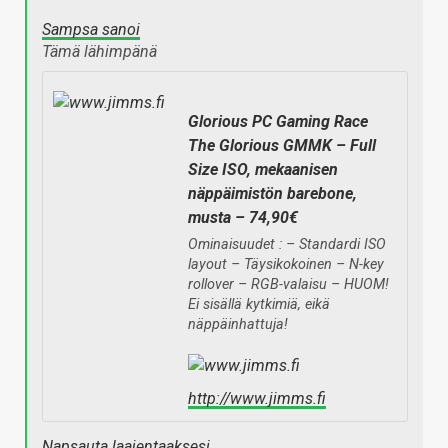
Sampsa sanoi
Tämä lähimpänä
Glorious PC Gaming Race
The Glorious GMMK – Full
Size ISO, mekaanisen
näppäimistön barebone,
musta – 74,90€
Ominaisuudet : – Standardi ISO
layout – Täysikokoinen – N-key
rollover – RGB-valaisu – HUOM!
Ei sisällä kytkimiä, eikä
näppäinhattuja!
http://www.jimms.fi
Napsauta laajentaaksesi…