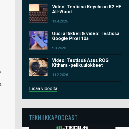
Video: Testissä Keychron K2 HE
All-Wood
13.4.2026
Uusi artikkeli & video: Testissä
Google Pixel 10a
9.3.2026
Video: Testissä Asus ROG
Kithara -pelikuulokkeet
,
11.2.2026
a
Lisää videoita
TEKNIIKKAPODCAST