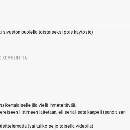
sivuston puolella toistaiseksi pois käytöstä)
0 KOMMENTTIA
ensikertalaiselle jää vielä ihmeteltävää.
reiseen liittimeen laitetaan, eli serial-sata kaapeli (sanoit sen
sittelemättä (vai tuliko se jo toisella videolla)