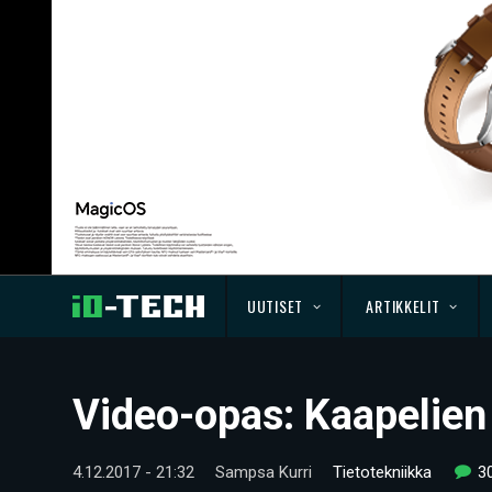
UUTISET
ARTIKKELIT
Video-opas: Kaapelien
4.12.2017 - 21:32
Sampsa Kurri
Tietotekniikka
3