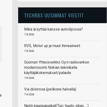
TECHBBS UUSIMMAT VIESTIT
Mikä ärsyttää kanssa-autoilijoissa?
7.8.2026
RVS, Motor up ja muut ihmeaineet.
7.8.2026
Suomen Yhteisverkko Oy:n radioverkon
modernisointi Nokian tekniikalla
käyttäjäkokemukset/palaute
7.8.2026
Via dolorosa (pelikone halvalla)
7.8.2026
se
Netin kauppapaikat(Tori, huuto, ebay, ...)