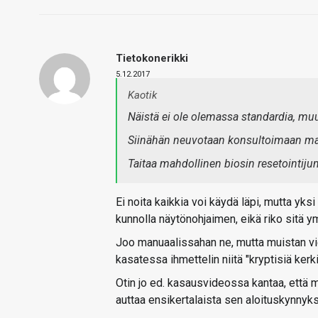
Tietokonerikki
5.12.2017
Kaotik
Näistä ei ole olemassa standardia, muut
Siinähän neuvotaan konsultoimaan man
Taitaa mahdollinen biosin resetointijum
Ei noita kaikkia voi käydä läpi, mutta yksi
kunnolla näytönohjaimen, eikä riko sitä 
Joo manuaalissahan ne, mutta muistan vie
kasatessa ihmettelin niitä "kryptisiä kerk
Otin jo ed. kasausvideossa kantaa, että m
auttaa ensikertalaista sen aloituskynnyks