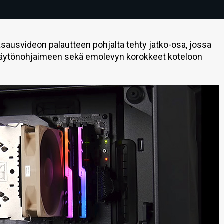
asausvideon palautteen pohjalta tehty jatko-osa, jossa
 näytönohjaimeen sekä emolevyn korokkeet koteloon