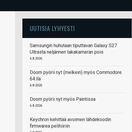
UUTISIA LYHYESTI
Samsungin huhutaan tiputtavan Galaxy S27
Ultrasta neljännen takakameran pois
6.8.2026
Doom pyörii nyt (melkein) myös Commodore
64:llä
6.8.2026
Doom pyörii nyt myös Paintissa
6.8.2026
Keychron kehittää avoimen lähdekoodin
firmwarea pelihiiriin