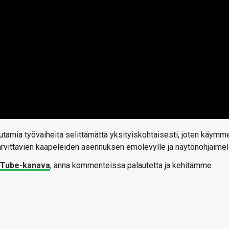
amia työvaiheita selittämättä yksityiskohtaisesti, joten käymm
rvittavien kaapeleiden asennuksen emolevylle ja näytönohjaimel
uTube-kanava
, anna kommenteissa palautetta ja kehitämme