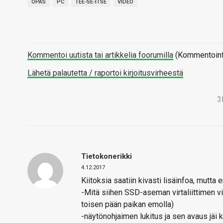
OPAS
PC
TEE-SE-ITSE
VIDEO
Kommentoi uutista tai artikkelia foorumilla
(Kommentointi 
Lähetä palautetta / raportoi kirjoitusvirheestä
3
Tietokonerikki
4.12.2017
Kiitoksia saatiin kivasti lisäinfoa, mutta 
-Mitä siihen SSD-aseman virtaliittimen vie
toisen pään paikan emolla)
-näytönohjaimen lukitus ja sen avaus jäi kä