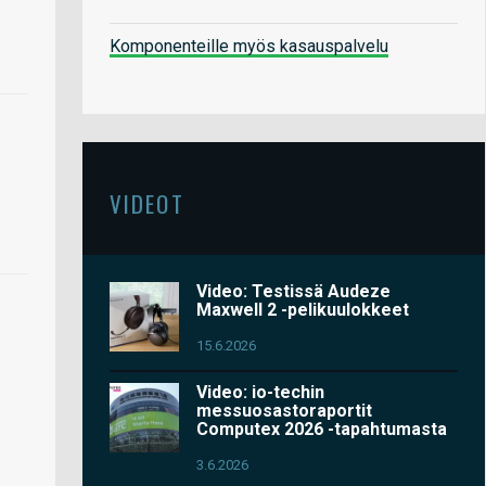
Komponenteille myös kasauspalvelu
VIDEOT
Video: Testissä Audeze
Maxwell 2 -pelikuulokkeet
15.6.2026
Video: io-techin
messuosastoraportit
Computex 2026 -tapahtumasta
3.6.2026