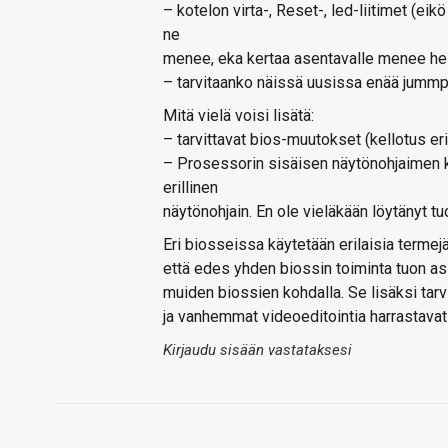
– kotelon virta-, Reset-, led-liitimet (e
ne
menee, eka kertaa asentavalle menee hel
– tarvitaanko näissä uusissa enää jummp
Mitä vielä voisi lisätä:
– tarvittavat bios-muutokset (kellotus erik
– Prosessorin sisäisen näytönohjaimen k
erillinen
näytönohjain. En ole vieläkään löytänyt t
Eri biosseissa käytetään erilaisia termejä
että edes yhden biossin toiminta tuon asi
muiden biossien kohdalla. Se lisäksi tar
ja vanhemmat videoeditointia harrastava
Kirjaudu sisään vastataksesi