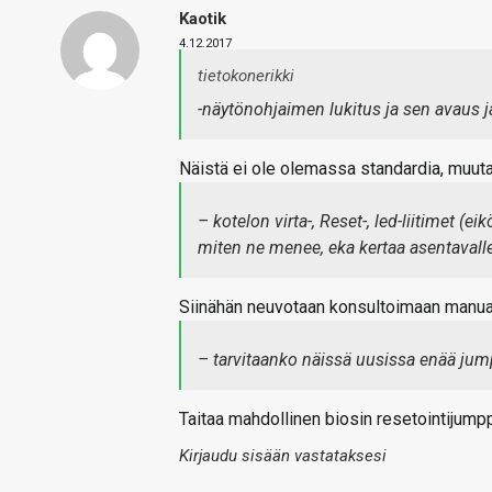
Kaotik
4.12.2017
tietokonerikki
-näytönohjaimen lukitus ja sen avaus jäi
Näistä ei ole olemassa standardia, muutami
– kotelon virta-, Reset-, led-liitimet (
miten ne menee, eka kertaa asentaval
Siinähän neuvotaan konsultoimaan manuaa
– tarvitaanko näissä uusissa enää jum
Taitaa mahdollinen biosin resetointijumppe
Kirjaudu sisään vastataksesi