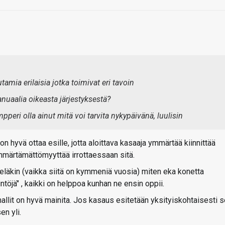
amia erilaisia jotka toimivat eri tavoin
uaalia oikeasta järjestyksestä?
pperi olla ainut mitä voi tarvita nykypäivänä, luulisin
 on hyvä ottaa esille, jotta aloittava kasaaja ymmärtää kiinnittää
ymmärtämättömyyttää irrottaessaan sitä.
läkin (vaikka siitä on kymmeniä vuosia) miten eka konetta
intöjä" , kaikki on helppoa kunhan ne ensin oppii.
allit on hyvä mainita. Jos kasaus esitetään yksityiskohtaisesti 
en yli.