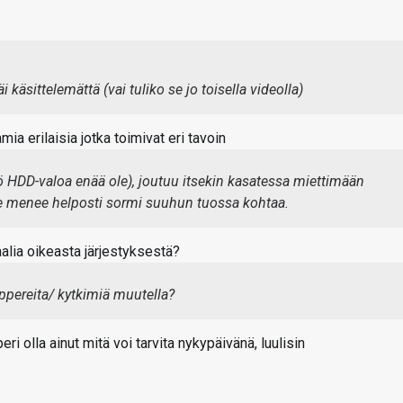
 käsittelemättä (vai tuliko se jo toisella videolla)
a erilaisia jotka toimivat eri tavoin
eikö HDD-valoa enää ole), joutuu itsekin kasatessa miettimään
le menee helposti sormi suuhun tuossa kohtaa.
lia oikeasta järjestyksestä?
ppereita/ kytkimiä muutella?
ri olla ainut mitä voi tarvita nykypäivänä, luulisin