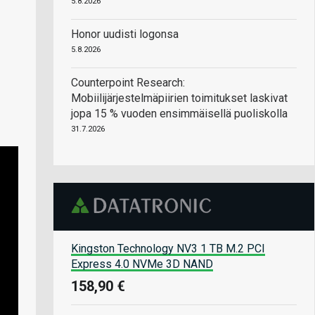
5.8.2026
Honor uudisti logonsa
5.8.2026
Counterpoint Research:
Mobiilijärjestelmäpiirien toimitukset laskivat
jopa 15 % vuoden ensimmäisellä puoliskolla
31.7.2026
Kingston Technology NV3 1 TB M.2 PCI
Express 4.0 NVMe 3D NAND
158,90 €