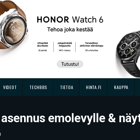
VIDEOT
TECHBBS
TIETOA
HINTA.FI
KAUPPA
 asennus emolevylle & nä
0