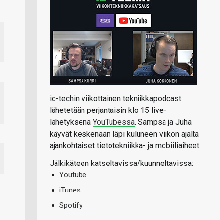
io-techin viikottainen tekniikkapodcast
lähetetään perjantaisin klo 15 live-
lähetyksenä
YouTubessa
. Sampsa ja Juha
käyvät keskenään läpi kuluneen viikon ajalta
ajankohtaiset tietotekniikka- ja mobiiliaiheet.
Jälkikäteen katseltavissa/kuunneltavissa:
Youtube
iTunes
Spotify