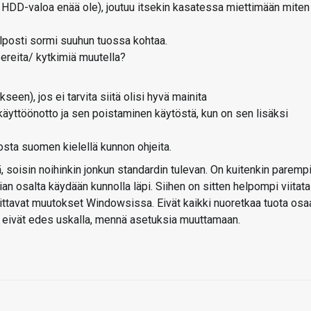
ikö HDD-valoa enää ole), joutuu itsekin kasatessa miettimään miten
posti sormi suuhun tuossa kohtaa.
ereita/ kytkimiä muutella?
seen), jos ei tarvita siitä olisi hyvä mainita
äyttöönotto ja sen poistaminen käytöstä, kun on sen lisäksi
uosta suomen kielellä kunnon ohjeita.
, soisin noihinkin jonkun standardin tulevan. On kuitenkin parempi
an osalta käydään kunnolla läpi. Siihen on sitten helpompi viitata
vittavat muutokset Windowsissa. Eivät kaikki nuoretkaa tuota osa
t eivät edes uskalla, mennä asetuksia muuttamaan.