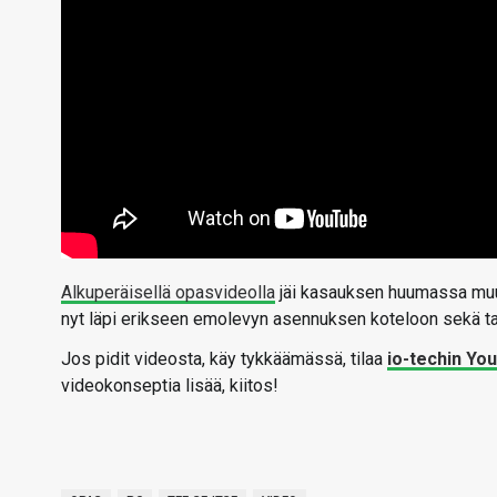
Alkuperäisellä opasvideolla
jäi kasauksen huumassa muut
nyt läpi erikseen emolevyn asennuksen koteloon sekä ta
Jos pidit videosta, käy tykkäämässä, tilaa
io-techin Yo
videokonseptia lisää, kiitos!