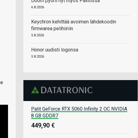
Doom pyörii nyt myös Paintissa
6.8.2026
Keychron kehittää avoimen lähdekoodin
firmwarea pelihiiriin
5.8.2026
Honor uudisti logonsa
5.8.2026
me
Palit GeForce RTX 5060 Infinity 2 OC NVIDIA
8 GB GDDR7
449,90 €