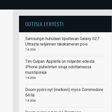
UUTISIA LYHYESTI
Samsungin huhutaan tiputtavan Galaxy S27
Ultrasta neljännen takakameran pois
7.8.2026
Tim Culpan: Applella on miljardin edestä
iPhone-puhelinten siruja odottamassa
muistipiirejä
7.8.2026
Doom pyörii nyt (melkein) myös Commodore
64:llä
7.8.2026