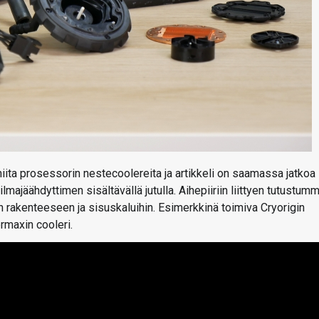
miita prosessorin nestecoolereita ja artikkeli on saamassa jatkoa
lmajäähdyttimen sisältävällä jutulla. Aihepiiriin liittyen tutustum
in rakenteeseen ja sisuskaluihin. Esimerkkinä toimiva Cryorigin
rmaxin cooleri.