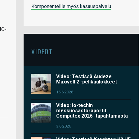
Komponenteille myös kasauspalvelu
AIO-
VIDEOT
Video: Testissä Audeze
Maxwell 2 -pelikuulokkeet
15.6.2026
Video: io-techin
messuosastoraportit
Computex 2026 -tapahtumasta
3.6.2026