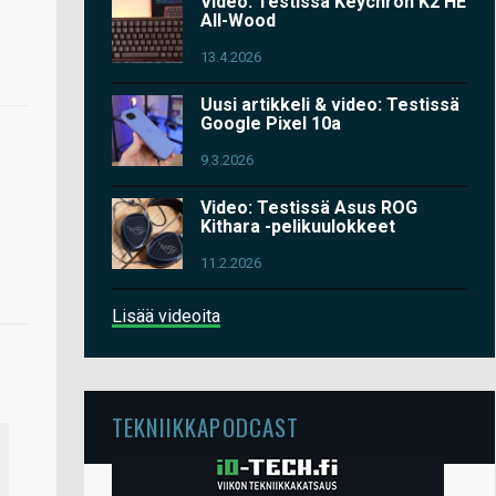
Video: Testissä Keychron K2 HE
All-Wood
13.4.2026
Uusi artikkeli & video: Testissä
Google Pixel 10a
9.3.2026
Video: Testissä Asus ROG
Kithara -pelikuulokkeet
11.2.2026
Lisää videoita
TEKNIIKKAPODCAST