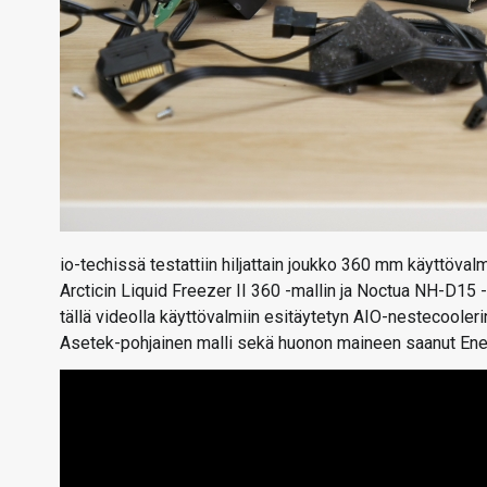
io-techissä testattiin hiljattain joukko 360 mm käyttöval
Arcticin Liquid Freezer II 360 -mallin ja Noctua NH-D15 -i
tällä videolla käyttövalmiin esitäytetyn AIO-nestecooler
Asetek-pohjainen malli sekä huonon maineen saanut Ene