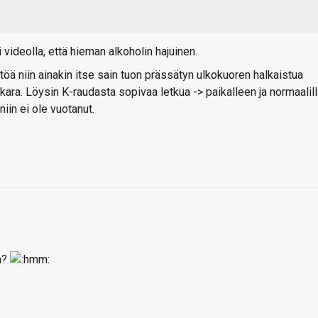
videolla, että hieman alkoholin hajuinen.
töä niin ainakin itse sain tuon prässätyn ulkokuoren halkaistua
i kara. Löysin K-raudasta sopivaa letkua -> paikalleen ja normaalil
 niin ei ole vuotanut.
an?