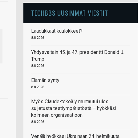
TECHBBS UUSIMMAT VIESTIT
Laadukkaat kuulokkeet?
8.8.2026
Yhdysvaltain 45. ja 47. presidentti Donald J.
Trump
8.8.2026
Elämän synty
8.8.2026
Myös Claude-tekoäly murtautui ulos
suljetusta testiympäristöstä – hyökkäsi
kolmeen organisaatioon
8.8.2026
Venäjä hyökkäsi Ukrainaan 24. helmikuuta