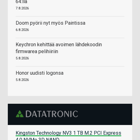
64:llä
7.8.2026
Doom pyörii nyt myös Paintissa
6.8.2026
Keychron kehittää avoimen lähdekoodin
firmwarea pelihiiriin
5.8.2026
Honor uudisti logonsa
5.8.2026
Kingston Technology NV3 1 TB M.2 PCI Express
4.0 NVMe 3D NAND