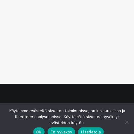
© S&J Media Oy
Käytämme evästeitä sivuston toiminnoissa, ominaisuuksissa ja
liikenteen analysoinnissa. Käyttämällä sivustoa hyväksyt
evästeiden käytön.
Ok
En hyväksy
Lisätietoja