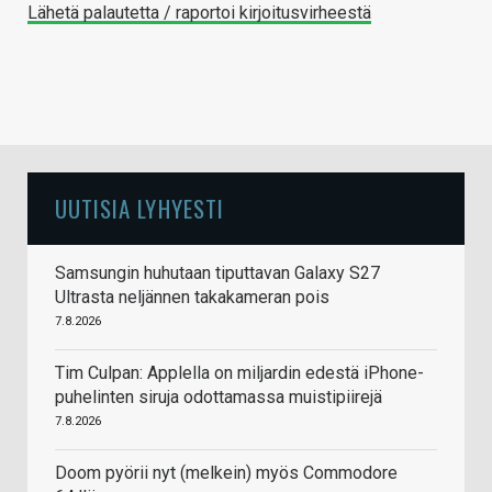
Lähetä palautetta / raportoi kirjoitusvirheestä
UUTISIA LYHYESTI
Samsungin huhutaan tiputtavan Galaxy S27
Ultrasta neljännen takakameran pois
7.8.2026
Tim Culpan: Applella on miljardin edestä iPhone-
puhelinten siruja odottamassa muistipiirejä
7.8.2026
Doom pyörii nyt (melkein) myös Commodore