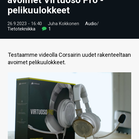
ARTIKKELIT
pelikuulokkeet
VIDEOT
26.9.2023 - 16:40
Juha Kokkonen
Audio
/
Tietotekniikka
1
TECHBBS
TIETOA
Testaamme videolla Corsairin uudet rakenteeltaan
HINTA.FI
avoimet pelikuulokkeet.
KAUPPA
VAIHDA TEEMA
HAKU