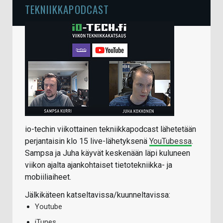
TEKNIIKKAPODCAST
io-techin viikottainen tekniikkapodcast lähetetään
perjantaisin klo 15 live-lähetyksenä
YouTubessa
.
Sampsa ja Juha käyvät keskenään läpi kuluneen
viikon ajalta ajankohtaiset tietotekniikka- ja
mobiiliaiheet.
Jälkikäteen katseltavissa/kuunneltavissa:
Youtube
iTunes