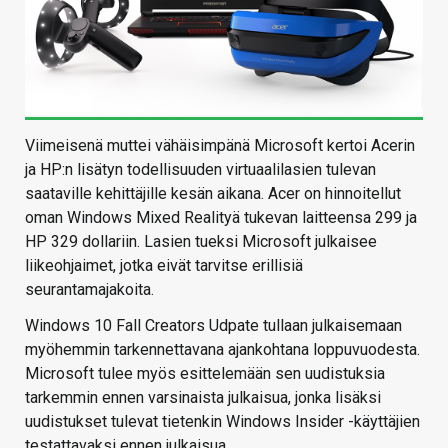
Viimeisenä muttei vähäisimpänä Microsoft kertoi Acerin
ja HP:n lisätyn todellisuuden virtuaalilasien tulevan
saataville kehittäjille kesän aikana. Acer on hinnoitellut
oman Windows Mixed Realityä tukevan laitteensa 299 ja
HP 329 dollariin. Lasien tueksi Microsoft julkaisee
liikeohjaimet, jotka eivät tarvitse erillisiä
seurantamajakoita.
Windows 10 Fall Creators Udpate tullaan julkaisemaan
myöhemmin tarkennettavana ajankohtana loppuvuodesta.
Microsoft tulee myös esittelemään sen uudistuksia
tarkemmin ennen varsinaista julkaisua, jonka lisäksi
uudistukset tulevat tietenkin Windows Insider -käyttäjien
testattavaksi ennen julkaisua.