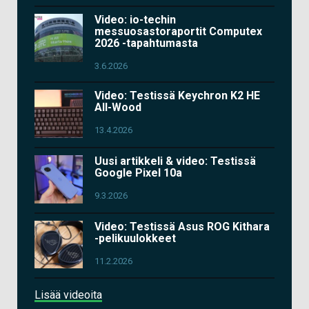
Video: io-techin
messuosastoraportit Computex
2026 -tapahtumasta
3.6.2026
Video: Testissä Keychron K2 HE
All-Wood
13.4.2026
Uusi artikkeli & video: Testissä
Google Pixel 10a
9.3.2026
Video: Testissä Asus ROG Kithara
-pelikuulokkeet
11.2.2026
Lisää videoita