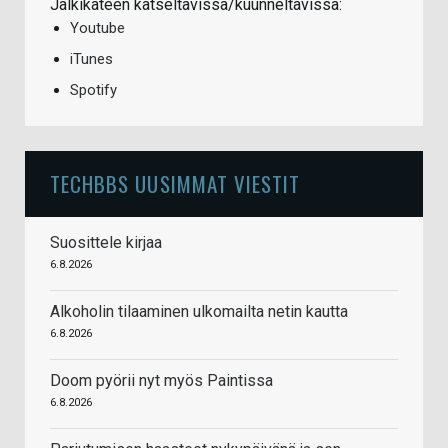
Jälkikäteen katseltavissa/kuunneltavissa:
Youtube
iTunes
Spotify
TECHBBS UUSIMMAT VIESTIT
Suosittele kirjaa
6.8.2026
Alkoholin tilaaminen ulkomailta netin kautta
6.8.2026
Doom pyörii nyt myös Paintissa
6.8.2026