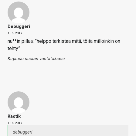
Debuggeri
15.5.2017
nu**in pillua: ”helppo tarkistaa mitä, töitä milloinkin on
tehty”
Kirjaudu sisään vastataksesi
Kaotik
15.5.2017
debuggeri