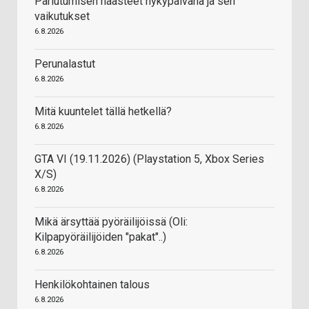
Pariutumisen haasteet nykypäivänä ja sen
vaikutukset
6.8.2026
Perunalastut
6.8.2026
Mitä kuuntelet tällä hetkellä?
6.8.2026
GTA VI (19.11.2026) (Playstation 5, Xbox Series
X/S)
6.8.2026
Mikä ärsyttää pyöräilijöissä (Oli:
Kilpapyöräilijöiden "pakat"..)
6.8.2026
Henkilökohtainen talous
6.8.2026