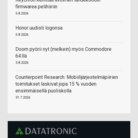
firmwarea pelihiiriin
5.8.2026
Honor uudisti logonsa
5.8.2026
Doom pyörii nyt (melkein) myös Commodore
64:llä
3.8.2026
Counterpoint Research: Mobiilijärjestelmäpiirien
toimitukset laskivat jopa 15 % vuoden
ensimmäisellä puoliskolla
31.7.2026