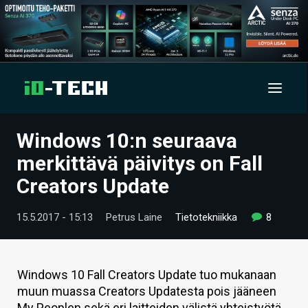
Windows 10:n seuraava
UUTISET
merkittävä päivitys on Fall
ARTIKKELIT
Creators Update
VIDEOT
15.5.2017 - 15:13
Petrus Laine
Tietotekniikka
8
TECHBBS
TIETOA
Windows 10 Fall Creators Update tuo mukanaan
muun muassa Creators Updatesta pois jääneen
HINTA.FI
My Peoplen sekä eri laitteiden välistä yhteistyötä