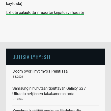
käytöstä)
Lähetä palautetta / raportoi kirjoitusvirheestä
UUTISIA LYHYESTI
Doom pyörii nyt myös Paintissa
6.8.2026
Samsungin huhutaan tiputtavan Galaxy S27
Ultrasta neljännen takakameran pois
6.8.2026
Keychron kehittää avoimen lähdekoodin