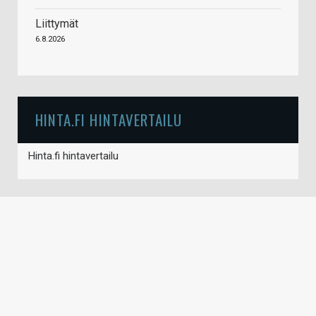
Liittymät
6.8.2026
HINTA.FI HINTAVERTAILU
Hinta.fi hintavertailu