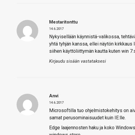
Mestaritonttu
14.6.2017
Nykyisellään käynnistä-valikossa, tehtä
yhtä tyhjän kanssa, ellei näytön kirkkaus 
siihen käyttöliittymän kautta kuten win 7:
Kirjaudu sisään vastataksesi
Anvi
14.6.2017
Microsoftilla tuo ohjelmistokehitys on a
samat perusominaisuudet kuin IE:lle.
Edge laajennosten haku ja koko Windows 
windows store.