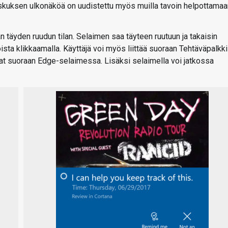
skuksen ulkonäköä on uudistettu myös muilla tavoin helpottamaa
äyden ruudun tilan. Selaimen saa täyteen ruutuun ja takaisin
ista klikkaamalla. Käyttäjä voi myös liittää suoraan Tehtäväpalkki
avat suoraan Edge-selaimessa. Lisäksi selaimella voi jatkossa