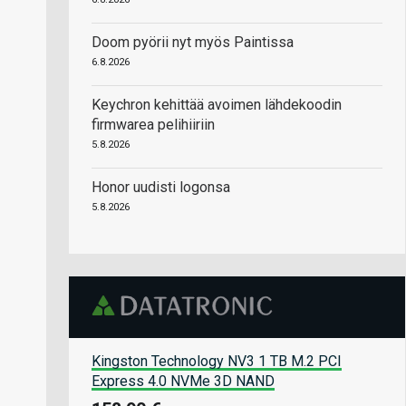
Doom pyörii nyt myös Paintissa
6.8.2026
Keychron kehittää avoimen lähdekoodin
firmwarea pelihiiriin
5.8.2026
Honor uudisti logonsa
5.8.2026
Kingston Technology NV3 1 TB M.2 PCI
Express 4.0 NVMe 3D NAND