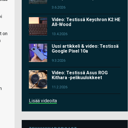
3.6.2026
oi
Video: Testissä Keychron K2 HE
All-Wood
t on
13.4.2026
a
Uusi artikkeli & video: Testissä
Google Pixel 10a
9.3.2026
Video: Testissä Asus ROG
Kithara -pelikuulokkeet
11.2.2026
n
Lisää videoita