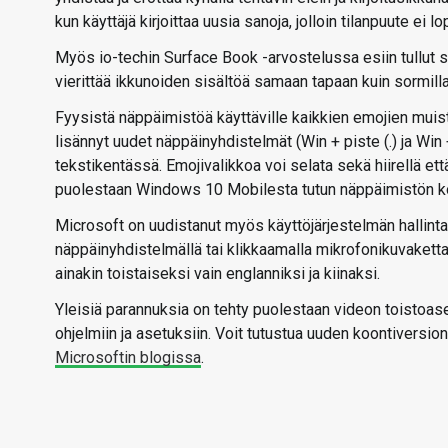
kun käyttäjä kirjoittaa uusia sanoja, jolloin tilanpuute ei l
Myös io-techin Surface Book -arvostelussa esiin tullut si
vierittää ikkunoiden sisältöä samaan tapaan kuin sormilla
Fyysistä näppäimistöä käyttäville kaikkien emojien muis
lisännyt uudet näppäinyhdistelmät (Win + piste (.) ja Win 
tekstikentässä. Emojivalikkoa voi selata sekä hiirellä et
puolestaan Windows 10 Mobilesta tutun näppäimistön ko
Microsoft on uudistanut myös käyttöjärjestelmän hallint
näppäinyhdistelmällä tai klikkaamalla mikrofonikuvaketta
ainakin toistaiseksi vain englanniksi ja kiinaksi.
Yleisiä parannuksia on tehty puolestaan videon toistoaset
ohjelmiin ja asetuksiin. Voit tutustua uuden koontiversi
Microsoftin blogissa
.