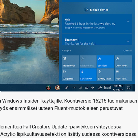
 Windows Insider -käyttäjille. Koontiversio 16215 tuo mukanaan
 myös ensimmäiset uuteen Fluent-muotokieleen perustuvat
ementtejä Fall Creators Update -päivityksen yhteydessä
 Acrylic-läpikuultavuusefekti on lisätty uudessa koontiversiossa