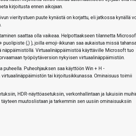
opeta kirjoitusta ennen aikojaan.
vun vieritystuen puute kynästä on korjattu, eli jatkossa kynällä v
.
taminen saattaa olla vaikeaa. Helpottaakseen tilannetta Microsof
+ puolipiste (;) ), joilla emoji-ikkunan saa aukaistua missä tahans
tä näppäimistöllä. Virtuaalinäppäimistöä käyttäville Microsoft tuo
rvaamaan työpöytäversion nykyisen virtuaalinäppäimistön.
aa puheella. Puheohjauksen saa käyttöön Win + H -
 virtuaalinäppäimistön tai kirjoitusikkunassa. Ominaisuus toimii
uksiin, HDR-näyttöasetuksiin, verkonhallintaan ja lukuisiin muihi
on täyteen muutoslistaan ja tarkemmin sen uusiin ominaisuuksiin