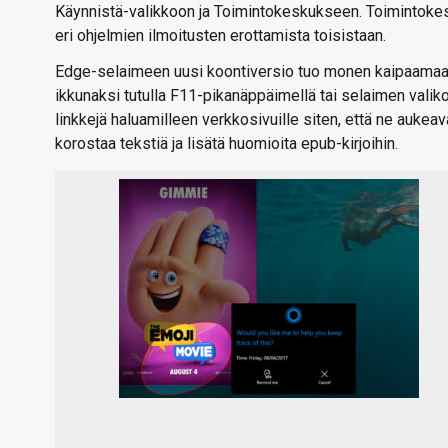
Käynnistä-valikkoon ja Toimintokeskukseen. Toimintoke
eri ohjelmien ilmoitusten erottamista toisistaan.
Edge-selaimeen uusi koontiversio tuo monen kaipaamaan t
ikkunaksi tutulla F11-pikanäppäimellä tai selaimen valiko
linkkejä haluamilleen verkkosivuille siten, että ne auke
korostaa tekstiä ja lisätä huomioita epub-kirjoihin.