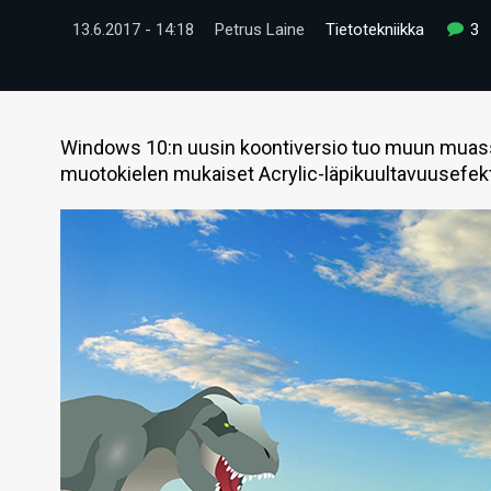
13.6.2017 - 14:18
Petrus Laine
Tietotekniikka
3
Windows 10:n uusin koontiversio tuo muun muass
muotokielen mukaiset Acrylic-läpikuultavuusefekt