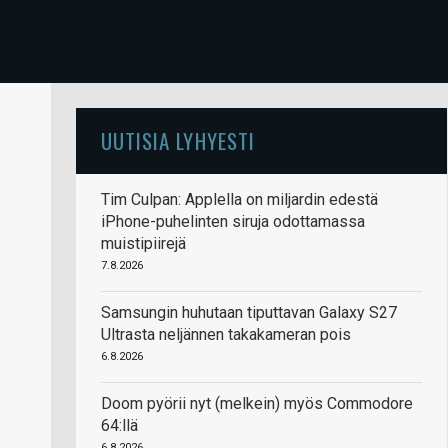
UUTISIA LYHYESTI
Tim Culpan: Applella on miljardin edestä
iPhone-puhelinten siruja odottamassa
muistipiirejä
7.8.2026
Samsungin huhutaan tiputtavan Galaxy S27
Ultrasta neljännen takakameran pois
6.8.2026
Doom pyörii nyt (melkein) myös Commodore
64:llä
6.8.2026