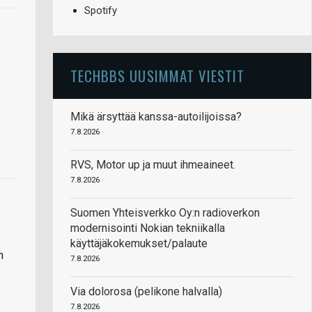
Spotify
TECHBBS UUSIMMAT VIESTIT
Mikä ärsyttää kanssa-autoilijoissa?
7.8.2026
RVS, Motor up ja muut ihmeaineet.
7.8.2026
Suomen Yhteisverkko Oy:n radioverkon
modernisointi Nokian tekniikalla
käyttäjäkokemukset/palaute
n
7.8.2026
Via dolorosa (pelikone halvalla)
7.8.2026