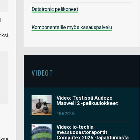
Datatronic pelikoneet
i
Komponenteille myös kasauspalvelu
eksi
VIDEOT
Video: Testissä Audeze
Maxwell 2 -pelikuulokkeet
15.6.2026
Video: io-techin
messuosastoraportit
Computex 2026 -tapahtumasta
ukaa