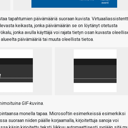
taa tapahtumien päivämääriä suoraan kuvista. Virtuaaliassistentt
levasta keikasta, jonka päivämäärän se on löytänyt otetusta
lu, jonka avulla käyttäjä voi rajata tietyn osan kuvasta oleellis
a alueelta päivämääriä tai muuta oleellista tietoa.
nimoituina GIF-kuvina.
pintaansa monella tapaa. Microsoftin esimerkeissä esimerkiksi
ssa suoraan niiden päälle korjaamalla, kirjoitettuja sanoja voi
nassa käsin kirjoitettu teksti liikkuu automaattisesti syrjään sitä m