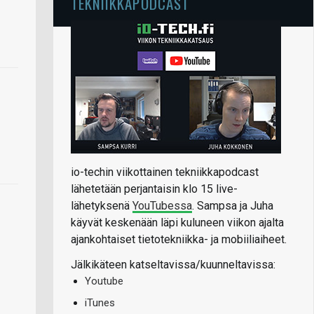
TEKNIIKKAPODCAST
io-techin viikottainen tekniikkapodcast
lähetetään perjantaisin klo 15 live-
lähetyksenä
YouTubessa
. Sampsa ja Juha
käyvät keskenään läpi kuluneen viikon ajalta
ajankohtaiset tietotekniikka- ja mobiiliaiheet.
Jälkikäteen katseltavissa/kuunneltavissa:
Youtube
iTunes