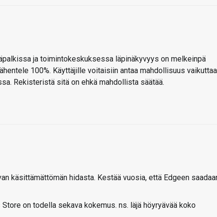
väpalkissa ja toimintokeskuksessa läpinäkyvyys on melkeinpä
lähentele 100%. Käyttäjille voitaisiin antaa mahdollisuus vaikuttaa
ssa. Rekisteristä sitä on ehkä mahdollista säätää.
ivan käsittämättömän hidasta. Kestää vuosia, että Edgeen saadaa
Store on todella sekava kokemus. ns. läjä höyryävää koko