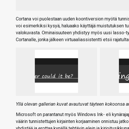
Cortana voi puolestaan uuden koontiversion myötä tunnis
voi esimerkiksi kysyä, haluaako käyttäjä muistutuksen tu
valokuvasta. Ominaisuuteen yhdistyy myös uusi lasso-työka
Cortanalle, jonka jälkeen virtuaaliassistentti etsii rajatult
Yllä olevan gallerian kuvat avautuvat täyteen kokoonsa a
Microsoft on parantanut myös Windows Ink- eli kynäraja
väärin tunnistettujen kirjainten korjaaminen onnistuu jatko
yhdistää ja erottaa kynällä tehtävin elein ja kirjoitusikku