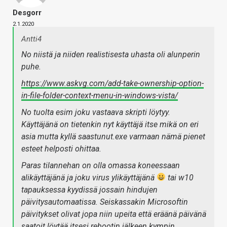
Desgorr
2.1.2020
Antti4
No niistä ja niiden realistisesta uhasta oli alunperin
puhe.
https://www.askvg.com/add-take-ownership-option-
in-file-folder-context-menu-in-windows-vista/
No tuolta esim joku vastaava skripti löytyy.
Käyttäjänä on tietenkin nyt käyttäjä itse mikä on eri
asia mutta kyllä saastunut.exe varmaan nämä pienet
esteet helposti ohittaa.
Paras tilannehan on olla omassa koneessaan
alikäyttäjänä ja joku virus ylikäyttäjänä
tai w10
tapauksessa kyydissä jossain hindujen
päivitysautomaatissa. Seiskassakin Microsoftin
päivitykset olivat jopa niin upeita että eräänä päivänä
saatoit löytää itsesi rebootin jälkeen kympin