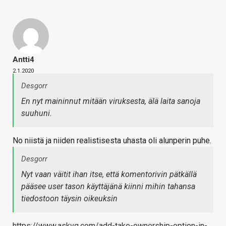
Antti4
2.1.2020
Desgorr
En nyt maininnut mitään viruksesta, älä laita sanoja
suuhuni.
No niistä ja niiden realistisesta uhasta oli alunperin puhe.
Desgorr
Nyt vaan väitit ihan itse, että komentorivin pätkällä
pääsee user tason käyttäjänä kiinni mihin tahansa
tiedostoon täysin oikeuksin
https://www.askvg.com/add-take-ownership-option-in-