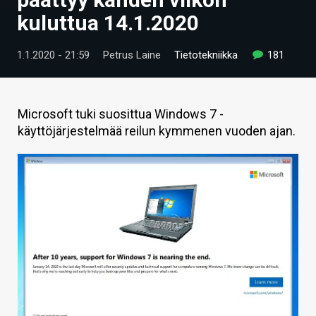
ARTIKKELIT
kuluttua 14.1.2020
VIDEOT
1.1.2020 - 21:59
Petrus Laine
Tietotekniikka
181
TECHBBS
TIETOA
Microsoft tuki suosittua Windows 7 -
käyttöjärjestelmää reilun kymmenen vuoden ajan.
HINTA.FI
KAUPPA
VAIHDA TEEMA
HAKU