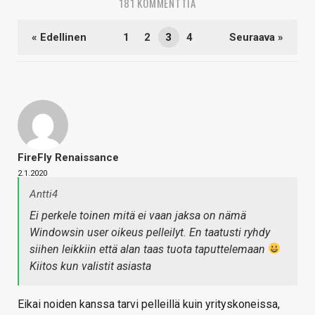
181 KOMMENTTIA
« Edellinen
1
2
3
4
Seuraava »
FireFly Renaissance
2.1.2020
Antti4
Ei perkele toinen mitä ei vaan jaksa on nämä
Windowsin user oikeus pelleilyt. En taatusti ryhdy
siihen leikkiin että alan taas tuota taputtelemaan
Kiitos kun valistit asiasta
Eikai noiden kanssa tarvi pelleillä kuin yrityskoneissa,