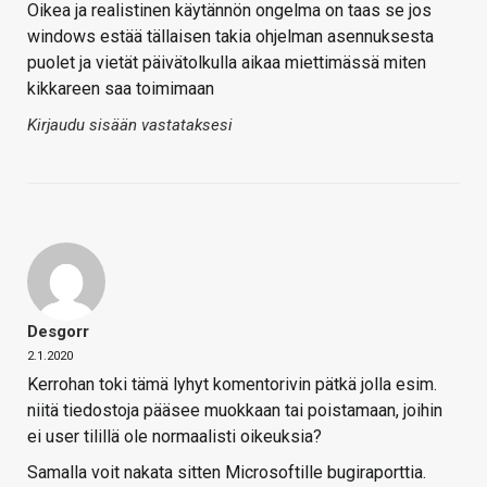
Oikea ja realistinen käytännön ongelma on taas se jos
windows estää tällaisen takia ohjelman asennuksesta
puolet ja vietät päivätolkulla aikaa miettimässä miten
kikkareen saa toimimaan
Kirjaudu sisään vastataksesi
Desgorr
2.1.2020
Kerrohan toki tämä lyhyt komentorivin pätkä jolla esim.
niitä tiedostoja pääsee muokkaan tai poistamaan, joihin
ei user tilillä ole normaalisti oikeuksia?
Samalla voit nakata sitten Microsoftille bugiraporttia.