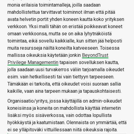
monia erilaisia toimintamalleja, joilla saadaan
mahdollistettua tarvittavat toiminnot ilman että pitää
avata helvetin portit yhden koneen kautta koko yrityksen
verkkoon. Yksi malli tähän on eristää poikkeavat koneet
omaan verkkoonsa, mutta se on aika lyhytnäköistä
toimintaa, eikä sovellu kaikkialle, kun sitten jää helposti
muita resursseja näiltä koneilta katveeseen. Toisessa
mallissa oikeuksia käytetään jonkin
BeyondTrust
Privilege Managementin
tapaisen sovelluksen kautta,
jolla saadaan uusi turvakerros väliin tarjoamalla oikeudet
esim. vain hetkellisesti tai vain tiettyyn tarpeeseen.
Tämäkään ei tarkoita, että oikeudet voisi suoraan sallia
kaikille, vaan aina tarpeen mukaan ja tapauskohtaisesti.
Organisaatio/yritys, jossa käyttäjillä on admin-oikeudet
koneisiinsa ja koneita on mahdollista käyttää internetin
lisäksi myös sisäverkossa, vain odottaa lopullista
hyökkäystä ja kaatumistaan. Olennaista on ymmärtää, että
ei se ylläpitoväki vittuillessaan niitä oikeuksia rajoita.