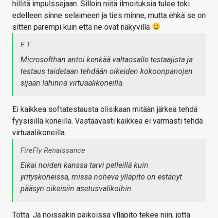
hillitä impulssejaan. Silloin niitä ilmoituksia tulee toki
edelleen sinne selaimeen ja ties minne, mutta ehkä se on
sitten parempi kuin että ne ovat näkyvillä
E.T
Microsofthan antoi kenkää valtaosalle testaajista ja
testaus taidetaan tehdään oikeiden kokoonpanojen
sijaan lähinnä virtuaalikoneilla.
Ei kaikkea softatestausta olisikaan mitään järkeä tehdä
fyysisillä koneilla. Vastaavasti kaikkea ei varmasti tehdä
virtuaalikoneilla.
FireFly Renaissance
Eikai noiden kanssa tarvi pelleillä kuin
yrityskoneissa, missä noheva ylläpito on estänyt
pääsyn oikeisiin asetusvalikoihin.
Totta. Ja noissakin paikoissa ylläpito tekee niin, jotta