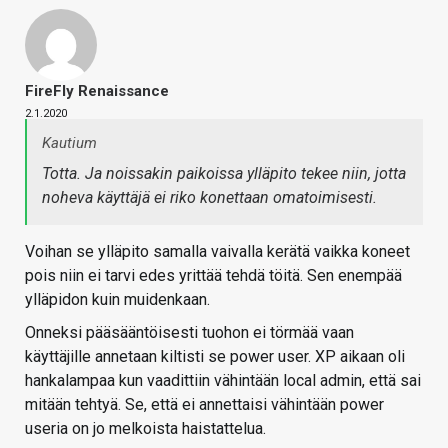
FireFly Renaissance
2.1.2020
Kautium
Totta. Ja noissakin paikoissa ylläpito tekee niin, jotta
noheva käyttäjä ei riko konettaan omatoimisesti.
Voihan se ylläpito samalla vaivalla kerätä vaikka koneet
pois niin ei tarvi edes yrittää tehdä töitä. Sen enempää
ylläpidon kuin muidenkaan.
Onneksi pääsääntöisesti tuohon ei törmää vaan
käyttäjille annetaan kiltisti se power user. XP aikaan oli
hankalampaa kun vaadittiin vähintään local admin, että sai
mitään tehtyä. Se, että ei annettaisi vähintään power
useria on jo melkoista haistattelua.