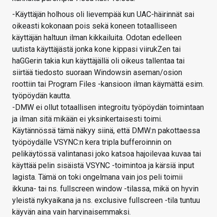
-Käyttäjän holhous oli lievempää kun UAC-häirinnät sai
oikeasti kokonaan pois sekä koneen totaalliseen
käyttäjän haltuun ilman kikkailuita. Odotan edelleen
uutista käyttäjästä jonka kone kippasi viirukZen tai
haGGerin takia kun käyttäjällä oli oikeus tallentaa tai
siirtää tiedosto suoraan Windowsin aseman/osion
roottiin tai Program Files -kansioon ilman käymättä esim.
työpöydän kautta.
-DMW ei ollut totaallisen integroitu työpöydän toimintaan
ja ilman sitä mikään ei yksinkertaisesti toimi.
Käytännössä tämä näkyy siinä, että DMW:n pakottaessa
työpöydälle VSYNC:n kera tripla bufferoinnin on
pelikäytössä valintanasi joko katsoa hajoilevaa kuvaa tai
käyttää pelin sisäistä VSYNC -toimintoa ja kärsiä input
lagista. Tämä on toki ongelmana vain jos peli toimii
ikkuna- tai ns. fullscreen window -tilassa, mikä on hyvin
yleistä nykyaikana ja ns. exclusive fullscreen -tila tuntuu
käyvän aina vain harvinaisemmaksi.