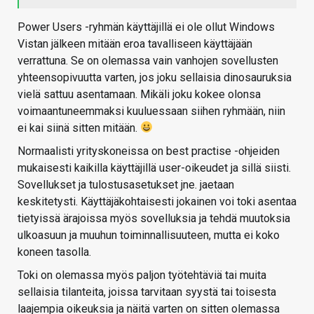
Power Users -ryhmän käyttäjillä ei ole ollut Windows
Vistan jälkeen mitään eroa tavalliseen käyttäjään
verrattuna. Se on olemassa vain vanhojen sovellusten
yhteensopivuutta varten, jos joku sellaisia dinosauruksia
vielä sattuu asentamaan. Mikäli joku kokee olonsa
voimaantuneemmaksi kuuluessaan siihen ryhmään, niin
ei kai siinä sitten mitään.
Normaalisti yrityskoneissa on best practise -ohjeiden
mukaisesti kaikilla käyttäjillä user-oikeudet ja sillä siisti.
Sovellukset ja tulostusasetukset jne. jaetaan
keskitetysti. Käyttäjäkohtaisesti jokainen voi toki asentaa
tietyissä ärajoissa myös sovelluksia ja tehdä muutoksia
ulkoasuun ja muuhun toiminnallisuuteen, mutta ei koko
koneen tasolla.
Toki on olemassa myös paljon työtehtäviä tai muita
sellaisia tilanteita, joissa tarvitaan syystä tai toisesta
laajempia oikeuksia ja näitä varten on sitten olemassa