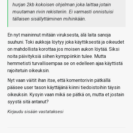
hurjan 2kb kokoisen ohjelman joka laittaa jotain
muutaman rivin rekisteriin. Ei varmasti onnistuisi
tällaisen sisällyttäminen mihinkään.
En nyt maininnut mitään viruksesta, älä laita sanoja
suuhuni. Toki aukkoja löytyy joka käyttiksestä ja oikeudet
on mahdollista korottaa jos moisen aukon löytää. Siksi
noita päivityksiä siihen kymppiinkin tulee. Mutta
hemmetisti turvallisempaa se on edelleen ajaa käyttistä
rajoitetuin oikeuksin.
Nyt vaan väitit ihan itse, että komentorivin pätkällä
pääsee user tason käyttäjänä kiinni tiedoistoihin täysin
oikeuksin. Kysyin vaan mikä se pätkä on, mutta et jostain
syystä sitä antanut?
Kirjaudu sisään vastataksesi