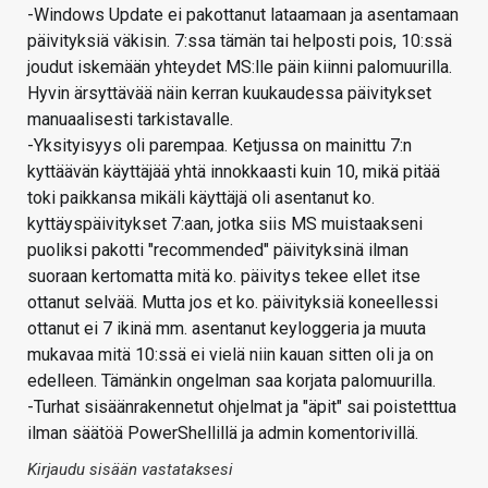
-Windows Update ei pakottanut lataamaan ja asentamaan
päivityksiä väkisin. 7:ssa tämän tai helposti pois, 10:ssä
joudut iskemään yhteydet MS:lle päin kiinni palomuurilla.
Hyvin ärsyttävää näin kerran kuukaudessa päivitykset
manuaalisesti tarkistavalle.
-Yksityisyys oli parempaa. Ketjussa on mainittu 7:n
kyttäävän käyttäjää yhtä innokkaasti kuin 10, mikä pitää
toki paikkansa mikäli käyttäjä oli asentanut ko.
kyttäyspäivitykset 7:aan, jotka siis MS muistaakseni
puoliksi pakotti "recommended" päivityksinä ilman
suoraan kertomatta mitä ko. päivitys tekee ellet itse
ottanut selvää. Mutta jos et ko. päivityksiä koneellessi
ottanut ei 7 ikinä mm. asentanut keyloggeria ja muuta
mukavaa mitä 10:ssä ei vielä niin kauan sitten oli ja on
edelleen. Tämänkin ongelman saa korjata palomuurilla.
-Turhat sisäänrakennetut ohjelmat ja "äpit" sai poistetttua
ilman säätöä PowerShellillä ja admin komentorivillä.
Kirjaudu sisään vastataksesi