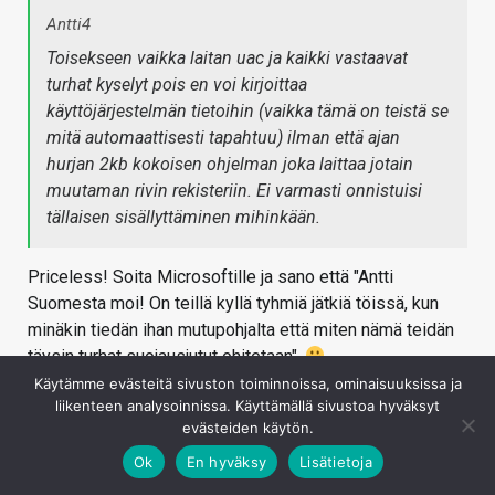
Antti4
Toisekseen vaikka laitan uac ja kaikki vastaavat
turhat kyselyt pois en voi kirjoittaa
käyttöjärjestelmän tietoihin (vaikka tämä on teistä se
mitä automaattisesti tapahtuu) ilman että ajan
hurjan 2kb kokoisen ohjelman joka laittaa jotain
muutaman rivin rekisteriin. Ei varmasti onnistuisi
tällaisen sisällyttäminen mihinkään.
Priceless! Soita Microsoftille ja sano että "Antti
Suomesta moi! On teillä kyllä tyhmiä jätkiä töissä, kun
minäkin tiedän ihan mutupohjalta että miten nämä teidän
täysin turhat suojausjutut ohitetaan".
Käytämme evästeitä sivuston toiminnoissa, ominaisuuksissa ja
Oikeasti. Voisitko ottaa selvää edes perustasolla mitä
liikenteen analysoinnissa. Käyttämällä sivustoa hyväksyt
UAC tarkoittaa ja mitä kaikkea tietoturvaominaisuutta
evästeiden käytön.
Windows 10:ssä oikein on mukana ja miten ne toimivat.
Ok
En hyväksy
Lisätietoja
Kirjaudu sisään vastataksesi