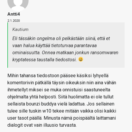
Antti4
2.1.2020
Kautium
Eli tässäkin ongelma oli pelkästään siinä, että et
vaan halua käyttää tietoturvaa parantavaa
ominaisuutta. Onnea matkaan jonkun ransomwaren
kryptatessa taustalla tiedostosi.
Mihin tahansa tiedostoon pääsee käsiksi lyhyellä
komentorivin pätkällä täysin oikeuksin niin aina vähän
ihmetellyt miksei se muka onnistuisi saastuneelta
ohjelmalta yhtä helposti. Siitä huolimatta ei ole tullut
sellaista bounzi buddya vielä ladattua. Jos sellainen
tulee sille tuskin w10 tekee mitään vaikka olisi kaikki
user tasot päällä. Minusta nämä poispäältä laittamani
dialogit ovat vain illuusio turvasta.