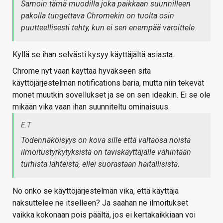
Samoin tämä muodilla joka paikkaan suunnilleen
pakolla tungettava Chromekin on tuolta osin
puutteellisesti tehty, kun ei sen enempää varoittele.
Kyllä se ihan selvästi kysyy käyttäjältä asiasta.
Chrome nyt vaan käyttää hyväkseen sitä
käyttöjärjestelmän notifications baria, mutta niin tekevät
monet muutkin sovellukset ja se on sen ideakin. Ei se ole
mikään vika vaan ihan suunniteltu ominaisuus.
E.T
Todennäköisyys on kova sille että valtaosa noista
ilmoitustyrkytyksistä on taviskäyttäjälle vähintään
turhista lähteistä, ellei suorastaan haitallisista.
No onko se käyttöjärjestelmän vika, että käyttäjä
naksuttelee ne itselleen? Ja saahan ne ilmoitukset
vaikka kokonaan pois päältä, jos ei kertakaikkiaan voi