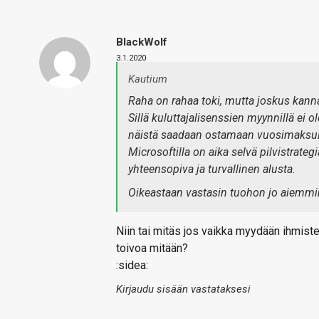
BlackWolf
3.1.2020
Kautium
Raha on rahaa toki, mutta joskus kan
Sillä kuluttajalisenssien myynnillä ei
näistä saadaan ostamaan vuosimaksullis
Microsoftilla on aika selvä pilvistrat
yhteensopiva ja turvallinen alusta.
Oikeastaan vastasin tuohon jo aiemmi
Niin tai mitäs jos vaikka myydään ihmisten 
toivoa mitään?
:sidea:
Kirjaudu sisään vastataksesi