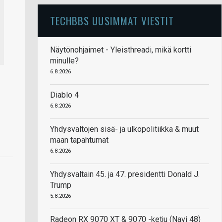
TECHBBS UUSIMMAT VIESTIT
Näytönohjaimet - Yleisthreadi, mikä kortti
minulle?
6.8.2026
Diablo 4
6.8.2026
Yhdysvaltojen sisä- ja ulkopolitiikka & muut
maan tapahtumat
6.8.2026
Yhdysvaltain 45. ja 47. presidentti Donald J.
Trump
5.8.2026
Radeon RX 9070 XT & 9070 -ketju (Navi 48)