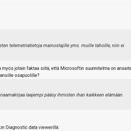
en telemetriatietoja mainostajille yms. muille tahoille, niin ei
a myös jotain faktaa siitä, että Microsoftin suunnitelma on ansait
ansille osapuolille?
elä naamakirjaa laajempi pääsy ihmisten ihan kaikkeen elämään.
kin Diagnostic data viewerillä: