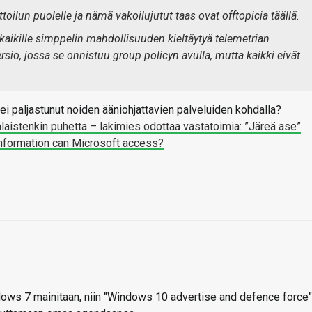
ilun puolelle ja nämä vakoilujutut taas ovat offtopicia täällä.
a kaikille simppelin mahdollisuuden kieltäytyä telemetrian
ersio, jossa se onnistuu group policyn avulla, mutta kaikki eivät
 ei paljastunut noiden ääniohjattavien palveluiden kohdalla?
alaistenkin puhetta – lakimies odottaa vastatoimia: ”Järeä ase”
nformation can Microsoft access?
dows 7 mainitaan, niin "Windows 10 advertise and defence force"