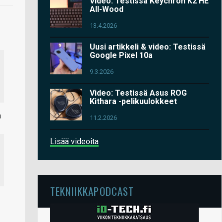
Video: Testissä Keychron K2 HE
All-Wood
13.4.2026
Uusi artikkeli & video: Testissä
Google Pixel 10a
9.3.2026
Video: Testissä Asus ROG
Kithara -pelikuulokkeet
a
11.2.2026
Lisää videoita
TEKNIIKKAPODCAST