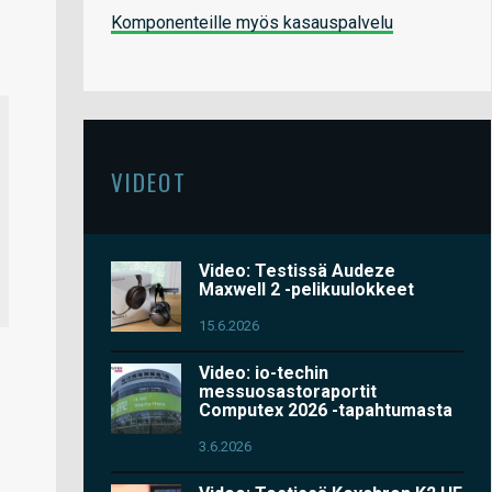
Komponenteille myös kasauspalvelu
VIDEOT
Video: Testissä Audeze
Maxwell 2 -pelikuulokkeet
15.6.2026
Video: io-techin
messuosastoraportit
Computex 2026 -tapahtumasta
3.6.2026