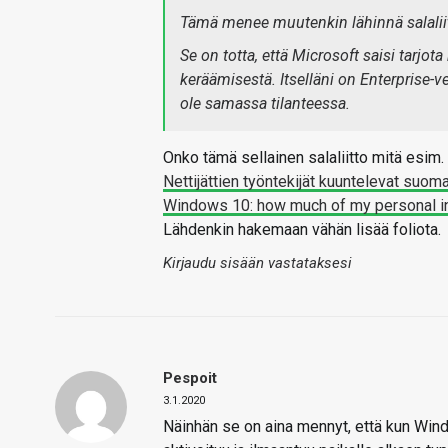
Tämä menee muutenkin lähinnä salaliitto
Se on totta, että Microsoft saisi tarjot
keräämisestä. Itselläni on Enterprise-v
ole samassa tilanteessa.
Onko tämä sellainen salaliitto mitä esim.
Nettijättien työntekijät kuuntelevat suom
Windows 10: how much of my personal i
Lähdenkin hakemaan vähän lisää foliota.
Kirjaudu sisään vastataksesi
Pespoit
3.1.2020
Näinhän se on aina mennyt, että kun Win