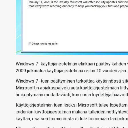
Windows 7 -käyttöjärjestelmän elinkaari päättyy kahden v
2009 julkaistua käyttöjärjestelmää reilun 10 vuoden ajan.
Windows 7 -tuen päättyminen tarkoittaa käytännössä sitä, 
Microsoftin asiakaspalvelu auta käyttöjärjestelmään liitt
heikentymään merkittävästi, kun uusia löydettyjä haavoitt
Käyttöjärjestelmän tuen lisäksi Microsoft tulee lopet
joidenkin käyttöjärjestelmän mukana tulleiden nettiyhteyd
käyttää, osa sen toiminnoista ei tule toimimaan tammikuu