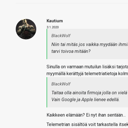
Kautium
3.1.2020
BlackWolf
Niin tai mitäs jos vaikka myydään ihmist
tarvi toivoa mitään?
Sinulla on varmaan mutuilun lisäksi tarjot
myymällä kerättyjä telemetriatietoja kolm
BlackWolf
Taitaa olla ainoita firmoja jolla on vi
Vain Google ja Apple lienee edellä.
Kaikkeen elämään? Ei nyt ihan sentään…
Telemetrian sisältöä voit tarkastella itse