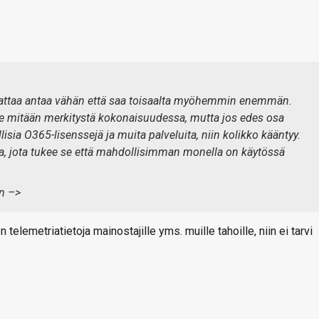
nattaa antaa vähän että saa toisaalta myöhemmin enemmän.
 ole mitään merkitystä kokonaisuudessa, mutta jos edes osa
ia O365-lisenssejä ja muita palveluita, niin kolikko kääntyy.
egia, jota tukee se että mahdollisimman monella on käytössä
n –>
telemetriatietoja mainostajille yms. muille tahoille, niin ei tarvi