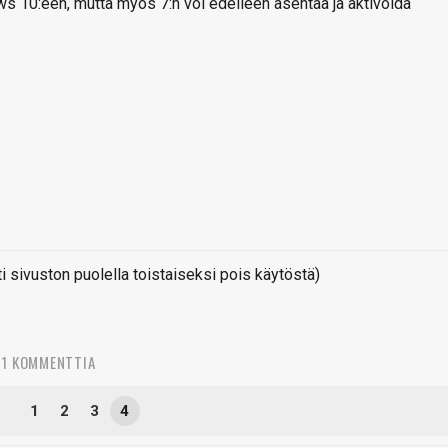
s 10:een, mutta myös 7:n voi edelleen asentaa ja aktivoida
sivuston puolella toistaiseksi pois käytöstä)
81 KOMMENTTIA
1
2
3
4