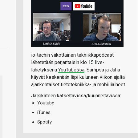
io-techin viikottainen tekniikkapodcast
lähetetään perjantaisin klo 15 live-
lähetyksenä
YouTubessa
. Sampsa ja Juha
käyvät keskenään läpi kuluneen viikon ajalta
ajankohtaiset tietotekniikka- ja mobiiliaiheet.
Jälkikäteen katseltavissa/kuunneltavissa:
Youtube
iTunes
Spotify