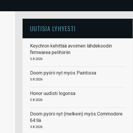
UUTISIA LYHYESTI
Keychron kehittää avoimen lähdekoodin
firmwarea pelihiiriin
5.8.2026
Doom pyörii nyt myös Paintissa
5.8.2026
Honor uudisti logonsa
5.8.2026
Doom pyörii nyt (melkein) myös Commodore
64:llä
3.8.2026