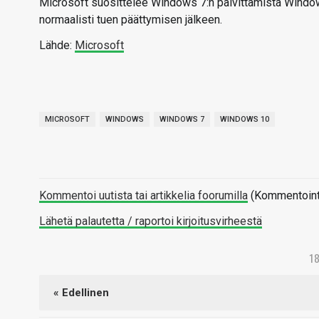
Microsoft suosittelee Windows 7:n päivittämistä Window
normaalisti tuen päättymisen jälkeen.
Lähde:
Microsoft
MICROSOFT
WINDOWS
WINDOWS 7
WINDOWS 10
Kommentoi uutista tai artikkelia foorumilla
(Kommentointi 
Lähetä palautetta / raportoi kirjoitusvirheestä
1
« Edellinen