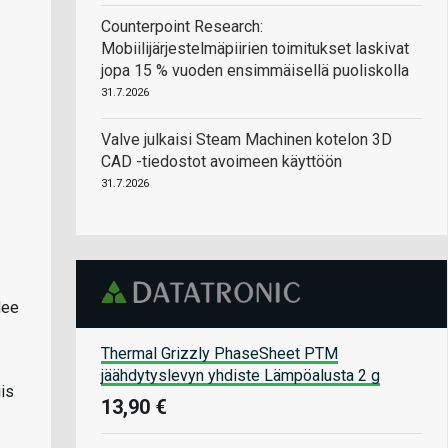
Counterpoint Research:
Mobiilijärjestelmäpiirien toimitukset laskivat
jopa 15 % vuoden ensimmäisellä puoliskolla
31.7.2026
Valve julkaisi Steam Machinen kotelon 3D
CAD -tiedostot avoimeen käyttöön
31.7.2026
lee
Thermal Grizzly PhaseSheet PTM
jäähdytyslevyn yhdiste Lämpöalusta 2 g
iis
13,90 €