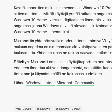
Käyttäjäraporttien mukaan nimenomaan Windows 10 Pro -
aktivoimattomia. Mikäli käyttäjä yrittää ratkaista ongelm
Windows 10 Home -version digitaalisen lisenssin, vaikka 
ongelmaa, jossa Windows ei väitä olevansa aktivoimaton
Windows 10 Home -lisenssiksi.
Microsoftin yhteisösivuilla moderaattorina toimiva Vijay 
mukaan ongelma on nimenomaan aktivointipalvelinten pä
taukoamatta. Yhtiön mukaan se uskoo saavansa ratkottua
Päivitys:
Microsoft on saanut käyttäjäraporttien perustee
edelleen ilmoittaa aktivointiongelmasta, sen pitäisi kado
tietokone ja käynnistämällä se kokonaan uudelleen.
Lähde:
Windows Latest
,
Microsoft Community
MICROSOFT
WINDOWS
WINDOWS 10 PRO