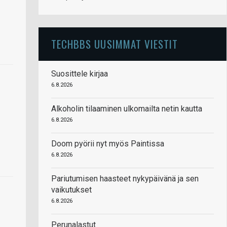
TECHBBS UUSIMMAT VIESTIT
Suosittele kirjaa
6.8.2026
Alkoholin tilaaminen ulkomailta netin kautta
6.8.2026
Doom pyörii nyt myös Paintissa
6.8.2026
Pariutumisen haasteet nykypäivänä ja sen
vaikutukset
6.8.2026
Perunalastut