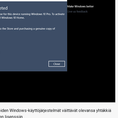
, joiden Windows-käyttöjärjestelmät väittävät olevansa yhtäkkiä
n lisenssiin.