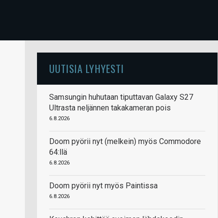
UUTISIA LYHYESTI
Samsungin huhutaan tiputtavan Galaxy S27
Ultrasta neljännen takakameran pois
6.8.2026
Doom pyörii nyt (melkein) myös Commodore
64:llä
6.8.2026
Doom pyörii nyt myös Paintissa
6.8.2026