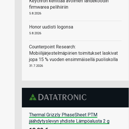
Keychron kehittää avoimen lähdekoodin
firmwarea pelihiiriin
5.8.2026
Honor uudisti logonsa
5.8.2026
Counterpoint Research:
Mobiilijärjestelmäpiirien toimitukset laskivat
jopa 15 % vuoden ensimmäisellä puoliskolla
31.7.2026
Thermal Grizzly PhaseSheet PTM
jäähdytyslevyn yhdiste Lämpöalusta 2 g