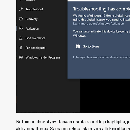
Nettiin on ilmestynyt tänään useita raportteja käyttijiltä
aktivoimattomia. Sama ongelma iski myös allekirjoittanee