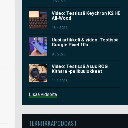
3.6.2026
Video: Testissä Keychron K2 HE
All-Wood
13.4.2026
Uusi artikkeli & video: Testissä
Google Pixel 10a
9.3.2026
Video: Testissä Asus ROG
Kithara -pelikuulokkeet
11.2.2026
Lisää videoita
TEKNIIKKAPODCAST