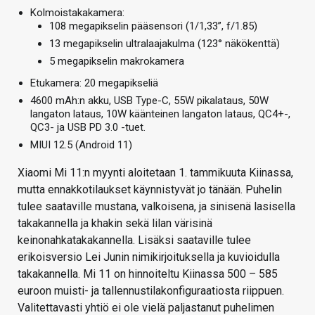
Kolmoistakakamera:
108 megapikselin pääsensori (1/1,33”, f/1.85)
13 megapikselin ultralaajakulma (123° näkökenttä)
5 megapikselin makrokamera
Etukamera: 20 megapikseliä
4600 mAh:n akku, USB Type-C, 55W pikalataus, 50W
langaton lataus, 10W käänteinen langaton lataus, QC4+-,
QC3- ja USB PD 3.0 -tuet.
MIUI 12.5 (Android 11)
Xiaomi Mi 11:n myynti aloitetaan 1. tammikuuta Kiinassa,
mutta ennakkotilaukset käynnistyvät jo tänään. Puhelin
tulee saataville mustana, valkoisena, ja sinisenä lasisella
takakannella ja khakin sekä lilan värisinä
keinonahkatakakannella. Lisäksi saataville tulee
erikoisversio Lei Junin nimikirjoituksella ja kuvioidulla
takakannella. Mi 11 on hinnoiteltu Kiinassa 500 – 585
euroon muisti- ja tallennustilakonfiguraatiosta riippuen.
Valitettavasti yhtiö ei ole vielä paljastanut puhelimen