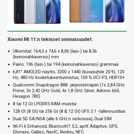
Xiaomi Mi 11:n tekniset ominaisuudet:
Ulkomitat: 164,3 x 74,6 x 8,06 (lasi-) tai 8,56
(keinonahkaversio) mm
Paino: 196 (lasi-) tai 194 (keinonahkaversio) grammaa
6,81” AMOLED-näyttö, 3200 x 1440 (kuvasuhde 20:9), 120
Hz, 480 Hz kosketuksentunnistus, 100 % DCI-P3, HDR10+
Qualcomm Snapdragon 888 -järjestelmäpiiri (1x 2,84 GHz
Prime, 3x 2,42 GHz Gold, 4x 1,8 GHz Silver, Adreno 660,
Hexagon 780)
8 tai 12 Gt LPDDR5 RAM-muistia
128 Gt (8 Gt) tai 256 Gt (8 & 12 Gt) UFS 3.1 -tallennustilaa
Dual 5G SA/NSA (alle 6 GHz:n verkoissa), Dual SIM
Wi-Fi 6 Enhanced, BluetoothT 5.2, aptX Adaptive, GPS,
Glonass, Galileo, NavIC, Beidou, NFC