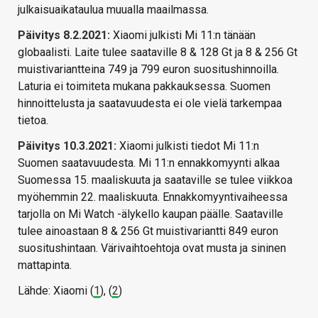
julkaisuaikataulua muualla maailmassa.
Päivitys 8.2.2021:
Xiaomi julkisti Mi 11:n tänään
globaalisti. Laite tulee saataville 8 & 128 Gt ja 8 & 256 Gt
muistivariantteina 749 ja 799 euron suositushinnoilla.
Laturia ei toimiteta mukana pakkauksessa. Suomen
hinnoittelusta ja saatavuudesta ei ole vielä tarkempaa
tietoa.
Päivitys 10.3.2021:
Xiaomi julkisti tiedot Mi 11:n
Suomen saatavuudesta. Mi 11:n ennakkomyynti alkaa
Suomessa 15. maaliskuuta ja saataville se tulee viikkoa
myöhemmin 22. maaliskuuta. Ennakkomyyntivaiheessa
tarjolla on Mi Watch -älykello kaupan päälle. Saataville
tulee ainoastaan 8 & 256 Gt muistivariantti 849 euron
suositushintaan. Värivaihtoehtoja ovat musta ja sininen
mattapinta.
Lähde: Xiaomi (
1
), (
2
)