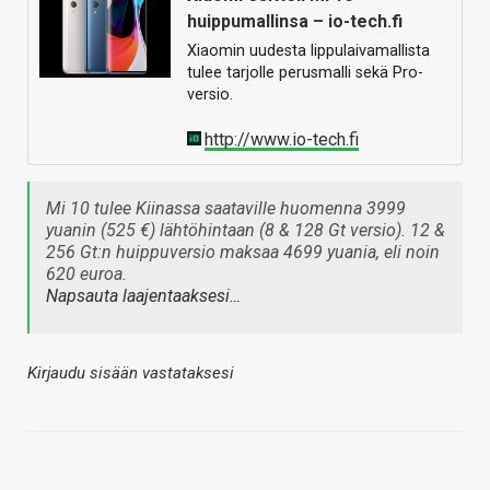
huippumallinsa – io-tech.fi
Xiaomin uudesta lippulaivamallista
tulee tarjolle perusmalli sekä Pro-
versio.
http://www.io-tech.fi
Mi 10 tulee Kiinassa saataville huomenna 3999
yuanin (525 €) lähtöhintaan (8 & 128 Gt versio). 12 &
256 Gt:n huippuversio maksaa 4699 yuania, eli noin
620 euroa.
Napsauta laajentaaksesi…
Kirjaudu sisään vastataksesi