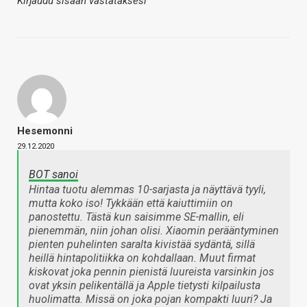
Kirjaudu sisään vastataksesi
Hesemonni
29.12.2020
BOT sanoi
Hintaa tuotu alemmas 10-sarjasta ja näyttävä tyyli,
mutta koko iso! Tykkään että kaiuttimiin on
panostettu. Tästä kun saisimme SE-mallin, eli
pienemmän, niin johan olisi. Xiaomin perääntyminen
pienten puhelinten saralta kivistää sydäntä, sillä
heillä hintapolitiikka on kohdallaan. Muut firmat
kiskovat joka pennin pienistä luureista varsinkin jos
ovat yksin pelikentällä ja Apple tietysti kilpailusta
huolimatta. Missä on joka pojan kompakti luuri? Ja