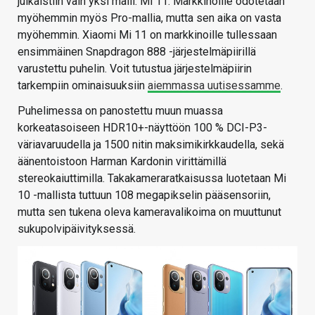
julkaistiin vain yksi malli: Mi 11. Markkinoille odotetaan
myöhemmin myös Pro-mallia, mutta sen aika on vasta
myöhemmin. Xiaomi Mi 11 on markkinoille tullessaan
ensimmäinen Snapdragon 888 -järjestelmäpiirillä
varustettu puhelin. Voit tutustua järjestelmäpiirin
tarkempiin ominaisuuksiin
aiemmassa uutisessamme
.
Puhelimessa on panostettu muun muassa
korkeatasoiseen HDR10+-näyttöön 100 % DCI-P3-
väriavaruudella ja 1500 nitin maksimikirkkaudella, sekä
äänentoistoon Harman Kardonin virittämillä
stereokaiuttimilla. Takakameraratkaisussa luotetaan Mi
10 -mallista tuttuun 108 megapikselin pääsensoriin,
mutta sen tukena oleva kameravalikoima on muuttunut
sukupolvipäivityksessä.