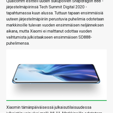
Qualcomm esitteli uuden sukupolven Snapdragon 888 -
järjestelmäpiirinsä Tech Summit Digital 2020 -
tapahtumassa kuun alussa. Tuttuun tapaan ensimmäisiä
uuteen järjestelmäpiiriin perustuvia puhelimia odotetaan
markkinoille tulevan vuoden ensimmäisen neljänneksen
aikana, mutta Xiaomi ei malttanut odottaa vuoden
vaihtumista julkistaakseen ensimmäisen SD888-
puhelimensa.
Xiaomin tämänpäiväisessä julkaisutilaisuudessa