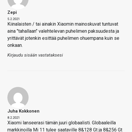
Zepi
5.2.2021
Kiinalaisten / tai ainakin Xiaomin mainoskuvat tuntuvat
aina "tahallaan" valehtelevan puhelimen paksuudesta ja
yrittävät jotenkin esittää puhelimen ohuempana kuin se
onkaan.
Kirjaudu sisään vastataksesi
Juha Kokkonen
8.2.2021
Xiaomi lanseerasi tämän juuri globaalisti. Globaaleilla
markkinoilla Mi 11 tulee saataville 8&128 Gt ja 8&256 Gt