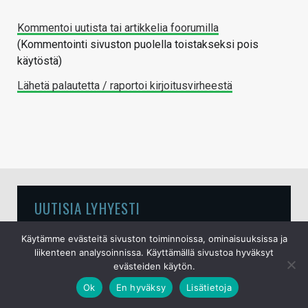
Kommentoi uutista tai artikkelia foorumilla
(Kommentointi sivuston puolella toistakseksi pois
käytöstä)
Lähetä palautetta / raportoi kirjoitusvirheestä
UUTISIA LYHYESTI
Käytämme evästeitä sivuston toiminnoissa, ominaisuuksissa ja
Samsungin huhutaan tiputtavan Galaxy S27
liikenteen analysoinnissa. Käyttämällä sivustoa hyväksyt
Ultrasta neljännen takakameran pois
evästeiden käytön.
6.8.2026
Ok
En hyväksy
Lisätietoja