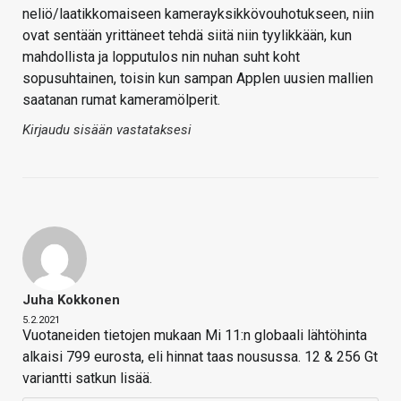
neliö/laatikkomaiseen kamerayksikkövouhotukseen, niin
ovat sentään yrittäneet tehdä siitä niin tyylikkään, kun
mahdollista ja lopputulos nin nuhan suht koht
sopusuhtainen, toisin kun sampan Applen uusien mallien
saatanan rumat kameramölperit.
Kirjaudu sisään vastataksesi
Juha Kokkonen
5.2.2021
Vuotaneiden tietojen mukaan Mi 11:n globaali lähtöhinta
alkaisi 799 eurosta, eli hinnat taas nousussa. 12 & 256 Gt
variantti satkun lisää.