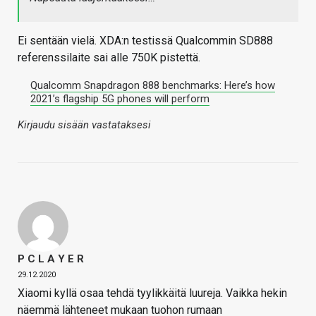
Ei sentään vielä. XDA:n testissä Qualcommin SD888
referenssilaite sai alle 750K pistettä.
Qualcomm Snapdragon 888 benchmarks: Here’s how
2021’s flagship 5G phones will perform
Kirjaudu sisään vastataksesi
P C L A Y E R
29.12.2020
Xiaomi kyllä osaa tehdä tyylikkäitä luureja. Vaikka hekin
näemmä lähteneet mukaan tuohon rumaan