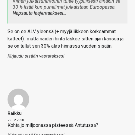
Kiinan julkaisuhintoihin tulee tyypillisesti ainakin se
30 % lisää kun puhelimet julkaistaan Euroopassa.
Napsauta laajentaaksesi…
Se on se ALV yleensä (+ myyjäliikkeen korkeammat
katteet).. mutta näiden hinta laskee sitten ajan kanssa ja
se on tullut sen 30% alas hinnassa vuoden sisään.
Kirjaudu sisään vastataksesi
Raikku
29.12.2020
Kohta jo miljoonassa pisteessä Antutussa?