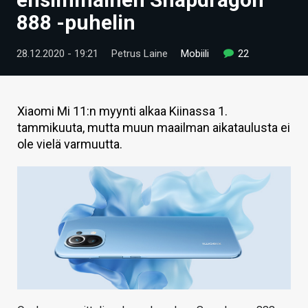
ARTIKKELIT
888 -puhelin
VIDEOT
28.12.2020 - 19:21
Petrus Laine
Mobiili
22
TECHBBS
TIETOA
Xiaomi Mi 11:n myynti alkaa Kiinassa 1.
tammikuuta, mutta muun maailman aikataulusta ei
HINTA.FI
ole vielä varmuutta.
KAUPPA
VAIHDA TEEMA
HAKU