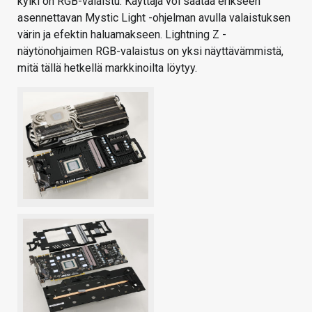
kylki on RGB-valaistu. Käyttäjä voi säätää erikseen
asennettavan Mystic Light -ohjelman avulla valaistuksen
värin ja efektin haluamakseen. Lightning Z -
näytönohjaimen RGB-valaistus on yksi näyttävämmistä,
mitä tällä hetkellä markkinoilta löytyy.