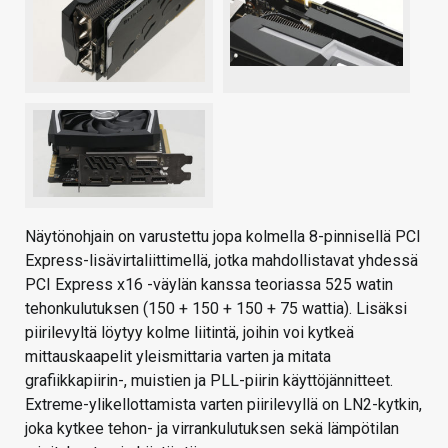
Näytönohjain on varustettu jopa kolmella 8-pinnisellä PCI
Express-lisävirtaliittimellä, jotka mahdollistavat yhdessä
PCI Express x16 -väylän kanssa teoriassa 525 watin
tehonkulutuksen (150 + 150 + 150 + 75 wattia). Lisäksi
piirilevyltä löytyy kolme liitintä, joihin voi kytkeä
mittauskaapelit yleismittaria varten ja mitata
grafiikkapiirin-, muistien ja PLL-piirin käyttöjännitteet.
Extreme-ylikellottamista varten piirilevyllä on LN2-kytkin,
joka kytkee tehon- ja virrankulutuksen sekä lämpötilan