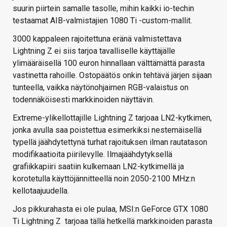
suurin piirtein samalle tasolle, mihin kaikki io-techin
testaamat AIB-valmistajien 1080 Ti -custom-mallit.
3000 kappaleen rajoitettuna eränä valmistettava
Lightning Z ei siis tarjoa tavalliselle käyttäjälle
ylimääräisellä 100 euron hinnallaan välttämättä parasta
vastinetta rahoille. Ostopäätös onkin tehtävä järjen sijaan
tunteella, vaikka näytönohjaimen RGB-valaistus on
todennäköisesti markkinoiden näyttävin.
Extreme-ylikellottajille Lightning Z tarjoaa LN2-kytkimen,
jonka avulla saa poistettua esimerkiksi nestemäisellä
typellä jäähdytettynä turhat rajoituksen ilman rautatason
modifikaatioita piirilevylle. Ilmajäähdytyksellä
grafiikkapiiri saatiin kulkemaan LN2-kytkimellä ja
korotetulla käyttöjännitteellä noin 2050-2100 MHz:n
kellotaajuudella.
Jos pikkurahasta ei ole pulaa, MSI:n GeForce GTX 1080
Ti Lightning Z tarjoaa tällä hetkellä markkinoiden parasta