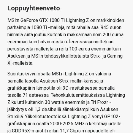
Loppuyhteenveto
MSI:n GeForce GTX 1080 Ti Lightning Z on markkinoiden
parhaimpia 1080 Ti -malleja, mitä rahalla saa. 945 euron
hinnalla siitä joutuu kuitenkin maksamaan noin 200 euroa
enemmän kuin halvimmista referenssisuunnitteluun
perustuvista malleista ja reilu 100 euroa enemmän kuin
Asuksen ja MSI:n tehdasylikellotetuista Strix- ja Gaming
X -malleista.
Suorituskyvyn osalta MSI:n Lightning Z on vakiona
samalla tasolla Asuksen Strix-mallin kanssa ja
grafiikkapiirin lämpötila oli 3D-rasituksessa samalla
tasolla 71 asteessa. Tehonkulutusmittauksissa Lightning
Z kulutti kuitenkin 30 wattia enemmän ja Tri Frozr -
jäähdytys oli 1,3 desibeliä äänekkäämpi kuin Asuksen
Strixillä. Ylikellotustesteissä Lightning Z venyi GP102-
grafiikkapiirin osalta 2000-2025 MHz:n kellotaajuudelle
ja GDDR5X-muistit reilun 11,7 Gbps:n nopeudelle eli