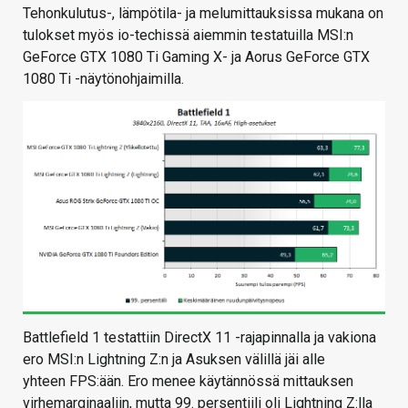
Tehonkulutus-, lämpötila- ja melumittauksissa mukana on
tulokset myös io-techissä aiemmin testatuilla MSI:n
GeForce GTX 1080 Ti Gaming X- ja Aorus GeForce GTX
1080 Ti -näytönohjaimilla.
Battlefield 1 testattiin DirectX 11 -rajapinnalla ja vakiona
ero MSI:n Lightning Z:n ja Asuksen välillä jäi alle
yhteen FPS:ään. Ero menee käytännössä mittauksen
virhemarginaaliin, mutta 99. persentiili oli Lightning Z:lla