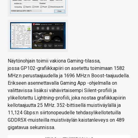
Näytönohjain toimii vakiona Gaming-tilassa,
jossa GP102-grafiikkapiiri on asetettu toimimaan 1582
MHz:n perustaajuudella ja 1696 MHz:n Boost-taajuudella.
Erikseen asennettavalla Gaming App -ohjelmalla on
valittavissa lisäksi vähävirtaisempi Silent-profiili ja
ylikellotettu Lightning-profiili, joka nostaa grafiikkapiirin
kellotaajuutta 25 MHz. 352-bittisellä muistiväylällä ja
11,124 Gbps:n siirtonopeudelle tehdasylikellotetuilla
GDDR5X-muisteilla muistiväylän kaistanleveys on 489
gigatavua sekunnissa.