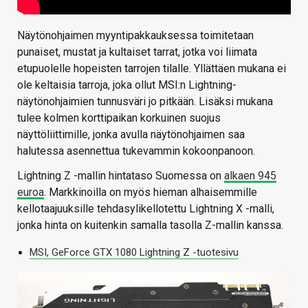
Näytönohjaimen myyntipakkauksessa toimitetaan
punaiset, mustat ja kultaiset tarrat, jotka voi liimata
etupuolelle hopeisten tarrojen tilalle. Yllättäen mukana ei
ole keltaisia tarroja, joka ollut MSI:n Lightning-
näytönohjaimien tunnusväri jo pitkään. Lisäksi mukana
tulee kolmen korttipaikan korkuinen suojus
näyttöliittimille, jonka avulla näytönohjaimen saa
halutessa asennettua tukevammin kokoonpanoon.
Lightning Z -mallin hintataso Suomessa on
alkaen 945
euroa
. Markkinoilla on myös hieman alhaisemmille
kellotaajuuksille tehdasylikellotettu Lightning X -malli,
jonka hinta on kuitenkin samalla tasolla Z-mallin kanssa.
MSI, GeForce GTX 1080 Lightning Z -tuotesivu