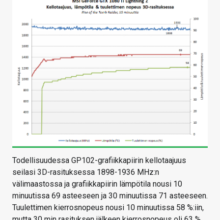
Todellisuudessa GP102-grafiikkapiirin kellotaajuus
seilasi 3D-rasituksessa 1898-1936 MHz:n
välimaastossa ja grafiikkapiirin lämpötila nousi 10
minuutissa 69 asteeseen ja 30 minuutissa 71 asteeseen.
Tuulettimen kierrosnopeus nousi 10 minuutissa 58 %:iin,
mutta 30 min rasituksen jälkeen kierrosnopeus oli 63 %