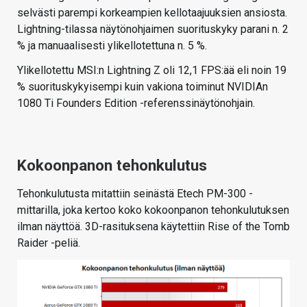
selvästi parempi korkeampien kellotaajuuksien ansiosta.
Lightning-tilassa näytönohjaimen suorituskyky parani n. 2
% ja manuaalisesti ylikellotettuna n. 5 %.
Ylikellotettu MSI:n Lightning Z oli 12,1 FPS:ää eli noin 19
% suorituskykyisempi kuin vakiona toiminut NVIDIAn
1080 Ti Founders Edition -referenssinäytönohjain.
Kokoonpanon tehonkulutus
Tehonkulutusta mitattiin seinästä Etech PM-300 -
mittarilla, joka kertoo koko kokoonpanon tehonkulutuksen
ilman näyttöä. 3D-rasituksena käytettiin Rise of the Tomb
Raider -peliä.