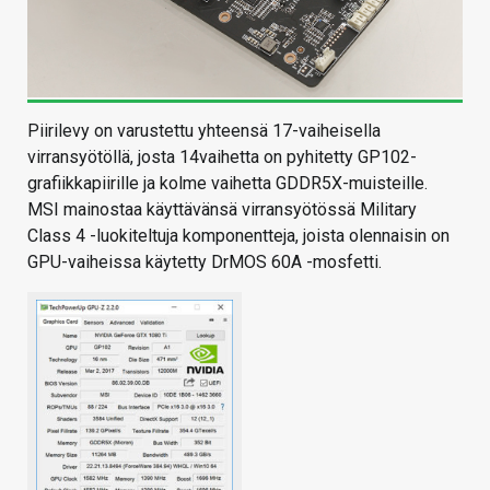
Piirilevy on varustettu yhteensä 17-vaiheisella
virransyötöllä, josta 14vaihetta on pyhitetty GP102-
grafiikkapiirille ja kolme vaihetta GDDR5X-muisteille.
MSI mainostaa käyttävänsä virransyötössä Military
Class 4 -luokiteltuja komponentteja, joista olennaisin on
GPU-vaiheissa käytetty DrMOS 60A -mosfetti.