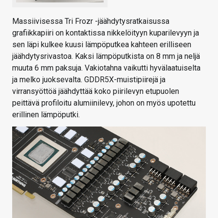
Massiivisessa Tri Frozr -jäähdytysratkaisussa
grafiikkapiiri on kontaktissa nikkelöityyn kuparilevyyn ja
sen läpi kulkee kuusi lämpöputkea kahteen erilliseen
jäähdytysrivastoa. Kaksi lämpöputkista on 8 mm ja neljä
muuta 6 mm paksuja. Vakiotahna vaikutti hyvälaatuiselta
ja melko juoksevalta. GDDR5X-muistipiirejä ja
virransyöttöä jäähdyttää koko piirilevyn etupuolen
peittävä profiloitu alumiinilevy, johon on myös upotettu
erillinen lämpöputki.