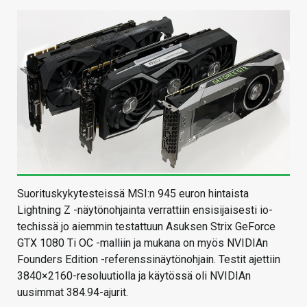
Suorituskykytesteissä MSI:n 945 euron hintaista
Lightning Z -näytönohjainta verrattiin ensisijaisesti io-
techissä jo aiemmin testattuun Asuksen Strix GeForce
GTX 1080 Ti OC -malliin ja mukana on myös NVIDIAn
Founders Edition -referenssinäytönohjain. Testit ajettiin
3840×2160-resoluutiolla ja käytössä oli NVIDIAn
uusimmat 384.94-ajurit.