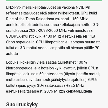
LN2-kytkimellä kellotaajuudet on vakiona NVIDIAn
referenssitaajuudet eikä tehdasylikellotetut. GPU kulki
Rise of the Tomb Raiderissa vakaasti +150 MHz
asetuksella eli todellisuudessa kellotaajuus heitteli 3D-
rasituksessa 2025-2038-2050 MHz välimaastossa.
GDDR5X-muistit kulki +400 MHz asetuksella eli 11,8
Gbps nopeudella. GPU-lämpötilaan ei isompaa muutosta
tullut eli 3D-rasituksessa lämpötila oli hieman päälle 70
astetta.
Lopuksi kokeiltiin vielä säätää tuulettimet 100 %
kierrosnopeudelle ja kotelon kylki avattiin, jolloin GPU:n
lämpötila laski noin 50 asteeseen (täysin järjetön meteli,
mutta antaa osviittaa nestejäähdytystä ajatellen). GPU:n
kellotaajuus pysyi 3D-rasituksessa +225 MHz
asetuksella tasaisesti 2076 MHz:n kellotaajuudella.
Suorituskyky