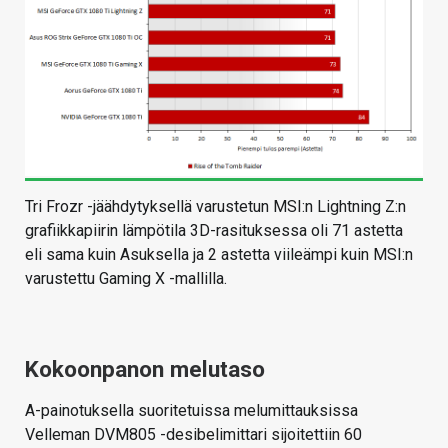
Tri Frozr -jäähdytyksellä varustetun MSI:n Lightning Z:n
grafiikkapiirin lämpötila 3D-rasituksessa oli 71 astetta
eli sama kuin Asuksella ja 2 astetta viileämpi kuin MSI:n
varustettu Gaming X -mallilla.
Kokoonpanon melutaso
A-painotuksella suoritetuissa melumittauksissa
Velleman DVM805 -desibelimittari sijoitettiin 60