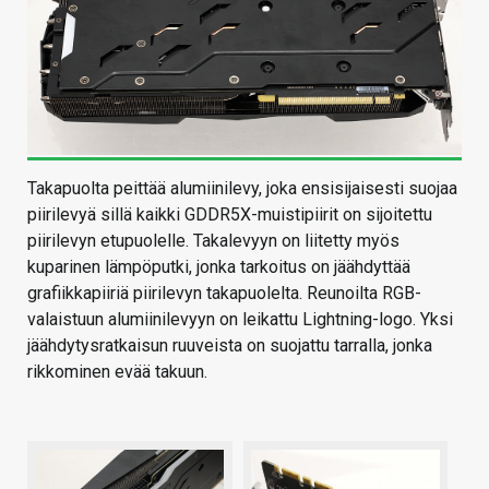
Takapuolta peittää alumiinilevy, joka ensisijaisesti suojaa
piirilevyä sillä kaikki GDDR5X-muistipiirit on sijoitettu
piirilevyn etupuolelle. Takalevyyn on liitetty myös
kuparinen lämpöputki, jonka tarkoitus on jäähdyttää
grafiikkapiiriä piirilevyn takapuolelta. Reunoilta RGB-
valaistuun alumiinilevyyn on leikattu Lightning-logo. Yksi
jäähdytysratkaisun ruuveista on suojattu tarralla, jonka
rikkominen evää takuun.