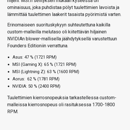
hiljeni. MSI:n selityksen mukaan kyseessä on
ominaisuus, joka puhdistaa pölyt tuulettimien lavoista ja
lämmittää tuulettimen laakerit tasaista pyörimistä varten.
Erinomaiseen suorituskykyyn suhteutettuna kaikilla
custom-malleilla melutaso oli kiitettävän hiljainen
NVIDIAn blower-mallisella jäähdytyksellä varustettuun
Founders Editioniin verrattuna.
Asus: 47 % (1721 RPM)
MSI (Gaming X): 65 % (1721 RPM)
MSI (Lightning Z): 63 % (1600 RPM)
Aorus: 62 % (1781 RPM)
NVIDIA: 50 % (2400 RPM)
Tuulettimien kierrosnopeuksia tarkastellessa custom-
malleissa kierrosnopeus oli rasituksessa 1700-1800
RPM.