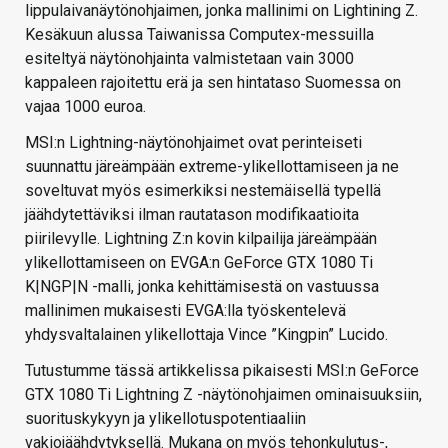
lippulaivanäytönohjaimen, jonka mallinimi on Lightining Z.
Kesäkuun alussa Taiwanissa Computex-messuilla
esiteltyä näytönohjainta valmistetaan vain 3000
kappaleen rajoitettu erä ja sen hintataso Suomessa on
vajaa 1000 euroa.
MSI:n Lightning-näytönohjaimet ovat perinteiseti
suunnattu järeämpään extreme-ylikellottamiseen ja ne
soveltuvat myös esimerkiksi nestemäisellä typellä
jäähdytettäviksi ilman rautatason modifikaatioita
piirilevylle. Lightning Z:n kovin kilpailija järeämpään
ylikellottamiseen on EVGA:n GeForce GTX 1080 Ti
K|NGP|N -malli, jonka kehittämisestä on vastuussa
mallinimen mukaisesti EVGA:lla työskentelevä
yhdysvaltalainen ylikellottaja Vince ”Kingpin” Lucido.
Tutustumme tässä artikkelissa pikaisesti MSI:n GeForce
GTX 1080 Ti Lightning Z -näytönohjaimen ominaisuuksiin,
suorituskykyyn ja ylikellotuspotentiaaliin
vakiojäähdytyksellä. Mukana on myös tehonkulutus-,