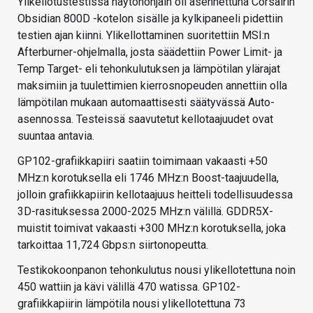
Ylikellotustestissä näytönohjain oli asennettuna Corsairin
Obsidian 800D -kotelon sisälle ja kylkipaneeli pidettiin
testien ajan kiinni. Ylikellottaminen suoritettiin MSI:n
Afterburner-ohjelmalla, josta säädettiin Power Limit- ja
Temp Target- eli tehonkulutuksen ja lämpötilan ylärajat
maksimiin ja tuulettimien kierrosnopeuden annettiin olla
lämpötilan mukaan automaattisesti säätyvässä Auto-
asennossa. Testeissä saavutetut kellotaajuudet ovat
suuntaa antavia.
GP102-grafiikkapiiri saatiin toimimaan vakaasti +50
MHz:n korotuksella eli 1746 MHz:n Boost-taajuudella,
jolloin grafiikkapiirin kellotaajuus heitteli todellisuudessa
3D-rasituksessa 2000-2025 MHz:n välillä. GDDR5X-
muistit toimivat vakaasti +300 MHz:n korotuksella, joka
tarkoittaa 11,724 Gbps:n siirtonopeutta.
Testikokoonpanon tehonkulutus nousi ylikellotettuna noin
450 wattiin ja kävi välillä 470 watissa. GP102-
grafiikkapiirin lämpötila nousi ylikellotettuna 73