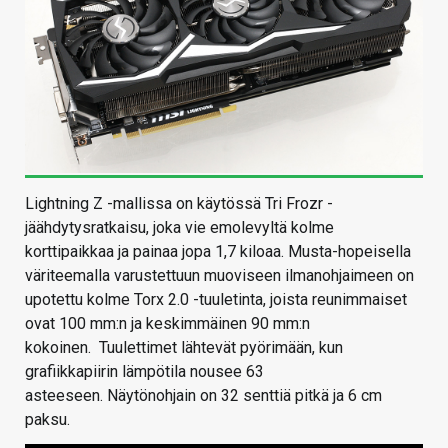
Lightning Z -mallissa on käytössä Tri Frozr -
jäähdytysratkaisu, joka vie emolevyltä kolme
korttipaikkaa ja painaa jopa 1,7 kiloaa. Musta-hopeisella
väriteemalla varustettuun muoviseen ilmanohjaimeen on
upotettu kolme Torx 2.0 -tuuletinta, joista reunimmaiset
ovat 100 mm:n ja keskimmäinen 90 mm:n
kokoinen. Tuulettimet lähtevät pyörimään, kun
grafiikkapiirin lämpötila nousee 63
asteeseen. Näytönohjain on 32 senttiä pitkä ja 6 cm
paksu.