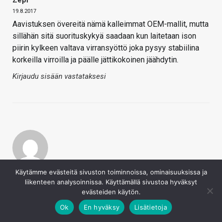
Zepi
19.8.2017
Aavistuksen övereitä nämä kalleimmat OEM-mallit, mutta
sillähän sitä suorituskykyä saadaan kun laitetaan ison
piirin kylkeen valtava virransyöttö joka pysyy stabiilina
korkeilla virroilla ja päälle jättikokoinen jäähdytin.
Kirjaudu sisään vastataksesi
Hiikeri
Käytämme evästeitä sivuston toiminnoissa, ominaisuuksissa ja
liikenteen analysoinnissa. Käyttämällä sivustoa hyväksyt
19.8.2017
evästeiden käytön.
Miksi ei kunnon kellotuksia edes kokeiltu? Ihme touhua.
Ok
En hyväksy
Lisätietoja
Eli ilman rajoitteita kerta kytkimellä saa TDP:n pois, ja