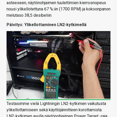
asteeseen, näytönohjaimen tuulettimien kierrosnopeus
nousi ylikellotettuna 67 %:iin (1700 RPM) ja kokoonpanon
melutaso 38,5 desibeliin.
Päivitys: Ylikellottaminen LN2-kytkimellä
Testasimme vielä Lightningin LN2-kytkimen vaikutusta
ylikellottamiseen sekä käyttöjännitteen korottamista.
LN2-kytkimen avulla näytönohjaimen Power Target -raja