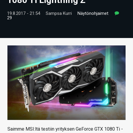
ARTIKKELIT
19.8.2017 - 21:54
Sampsa Kurri
Näytönohjaimet
29
VIDEOT
TECHBBS
TIETOA
HINTA.FI
KAUPPA
VAIHDA TEEMA
HAKU
Saimme MSI:ltä testiin yrityksen GeForce GTX 1080 Ti -