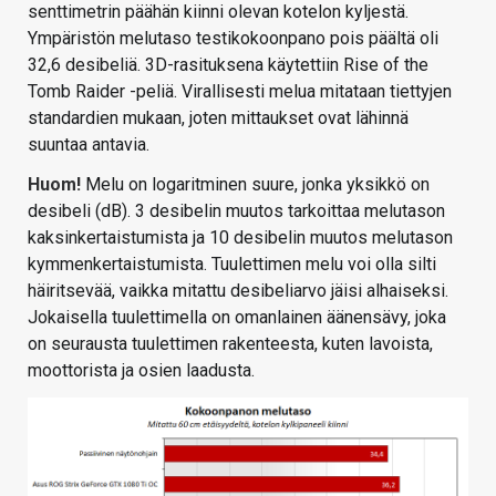
senttimetrin päähän kiinni olevan kotelon kyljestä.
Ympäristön melutaso testikokoonpano pois päältä oli
32,6 desibeliä. 3D-rasituksena käytettiin Rise of the
Tomb Raider -peliä. Virallisesti melua mitataan tiettyjen
standardien mukaan, joten mittaukset ovat lähinnä
suuntaa antavia.
Huom!
Melu on logaritminen suure, jonka yksikkö on
desibeli (dB). 3 desibelin muutos tarkoittaa melutason
kaksinkertaistumista ja 10 desibelin muutos melutason
kymmenkertaistumista. Tuulettimen melu voi olla silti
häiritsevää, vaikka mitattu desibeliarvo jäisi alhaiseksi.
Jokaisella tuulettimella on omanlainen äänensävy, joka
on seurausta tuulettimen rakenteesta, kuten lavoista,
moottorista ja osien laadusta.