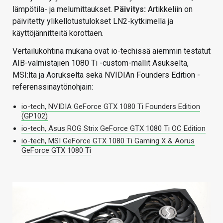
lämpötila- ja melumittaukset.
Päivitys:
Artikkeliin on
päivitetty ylikellotustulokset LN2-kytkimellä ja
käyttöjännitteitä korottaen.
Vertailukohtina mukana ovat io-techissä aiemmin testatut
AIB-valmistajien 1080 Ti -custom-mallit Asukselta,
MSI:ltä ja Aorukselta sekä NVIDIAn Founders Edition -
referenssinäytönohjain:
io-tech, NVIDIA GeForce GTX 1080 Ti Founders Edition
(GP102)
io-tech, Asus ROG Strix GeForce GTX 1080 Ti OC Edition
io-tech, MSI GeForce GTX 1080 Ti Gaming X & Aorus
GeForce GTX 1080 Ti