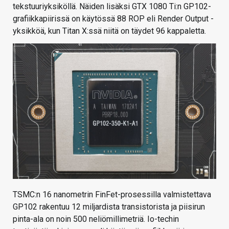
tekstuuriyksiköllä. Näiden lisäksi GTX 1080 Ti:n GP102-
grafiikkapiirissä on käytössä 88 ROP eli Render Output -
yksikköä, kun Titan X:ssä niitä on täydet 96 kappaletta.
TSMC:n 16 nanometrin FinFet-prosessilla valmistettava
GP102 rakentuu 12 miljardista transistorista ja piisirun
pinta-ala on noin 500 neliömillimetriä. Io-techin