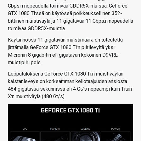
Gbps:n nopeudella toimivaa GDDR5X-muistia, GeForce
GTX 1080 Ti:ssä on käytössä poikkeuksellinen 352-
bittinen muistiväylä ja 11 gigatavua 11 Gbps:n nopeudella
toimivaa GDDR5X-muistia.
Käytännössä 11 gigatavun muistimäärä on toteutettu
jättämällä GeForce GTX 1080 Ti:n piirilevyltä yksi
Micronin 8 gigabitin eli gigatavun kokoinen D9VRL-
muistipiiri pois.
Lopputuloksena GeForce GTX 1080 Ti:n muistiväylän
kaistanleveys on korkeamman kellotaajuuden ansiosta
484 gigatavua sekunnissa eli 4 Gt/s nopeampi kuin Titan
X:n muistiväylä (480 Gt/s).