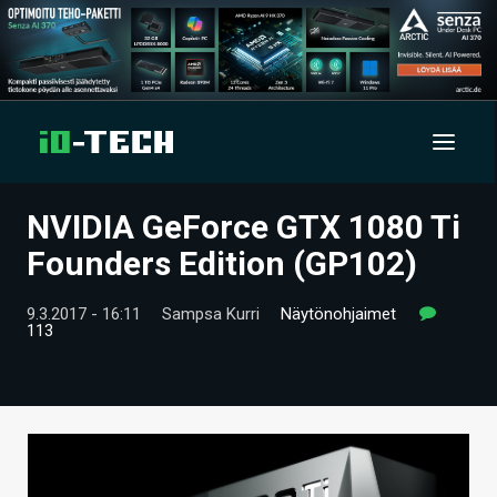
NVIDIA GeForce GTX 1080 Ti
UUTISET
Founders Edition (GP102)
ARTIKKELIT
9.3.2017 - 16:11
Sampsa Kurri
Näytönohjaimet
113
VIDEOT
TECHBBS
TIETOA
HINTA.FI