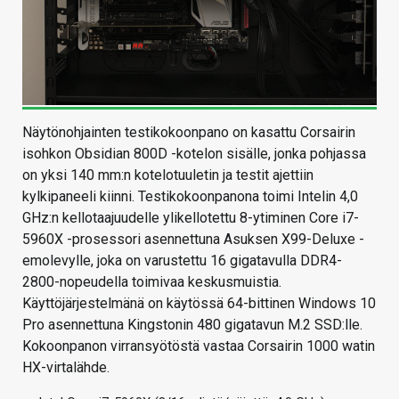
Näytönohjainten testikokoonpano on kasattu Corsairin
isohkon Obsidian 800D -kotelon sisälle, jonka pohjassa
on yksi 140 mm:n kotelotuuletin ja testit ajettiin
kylkipaneeli kiinni. Testikokoonpanona toimi Intelin 4,0
GHz:n kellotaajuudelle ylikellotettu 8-ytiminen Core i7-
5960X -prosessori asennettuna Asuksen X99-Deluxe -
emolevylle, joka on varustettu 16 gigatavulla DDR4-
2800-nopeudella toimivaa keskusmuistia.
Käyttöjärjestelmänä on käytössä 64-bittinen Windows 10
Pro asennettuna Kingstonin 480 gigatavun M.2 SSD:lle.
Kokoonpanon virransyötöstä vastaa Corsairin 1000 watin
HX-virtalähde.