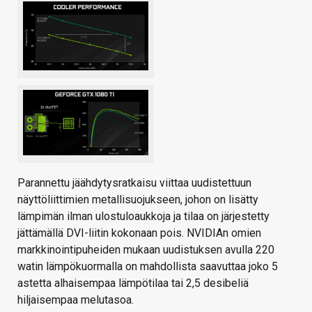
Parannettu jäähdytysratkaisu viittaa uudistettuun
näyttöliittimien metallisuojukseen, johon on lisätty
lämpimän ilman ulostuloaukkoja ja tilaa on järjestetty
jättämällä DVI-liitin kokonaan pois. NVIDIAn omien
markkinointipuheiden mukaan uudistuksen avulla 220
watin lämpökuormalla on mahdollista saavuttaa joko 5
astetta alhaisempaa lämpötilaa tai 2,5 desibeliä
hiljaisempaa melutasoa.