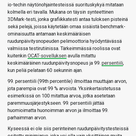
io-techin näytönohjaintesteissä suorituskykyä mitataan
kolmella eri tavalla. Mukana on täysin synteettinen
3DMark-testi, jonka grafiikkatesti antaa tuloksen pisteinä
sekä pelejä, joissa käytetään omaa sisäistä benchmark-
ominaisuutta antamaan keskimääräisen
ruudunpäivitysnopeuden pelimoottoria hyödyntävässä
valmiissa testirutiinissa. Tärkeimmässä roolissa ovat
kuitenkin
OCAT-sovelluksen
avulla mitattu
keskimääräinen ruudunpäivitysnopeus ja 99.
persentiili
,
kun peliä pelataan 60 sekunnin ajan.
99. persentiili (99th percentile) ilmoittaa muuttujan arvon,
jota parempia ovat 99 % arvoista. Yksinkertaistetussa
esimerkissä on 100 mitattua arvoa, jotka asetetaan
paremmuusjärjestykseen. 99. persentiili jättää
huomioimatta huonoimman arvon ja ilmoittaa 99.
parhaimman arvon.
Kyseessä ei ole siis perinteinen ruudunpäivitystesteissä
esitetty minimiarvo, joka voi olla vain yksittäinen muita