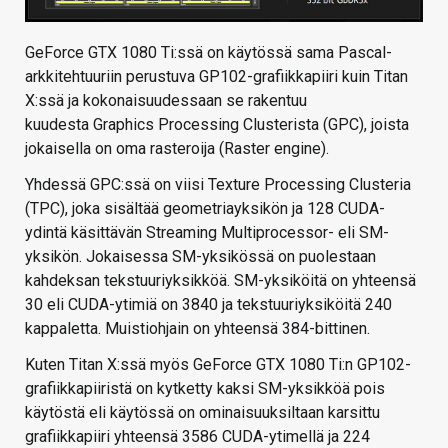
GeForce GTX 1080 Ti:ssä on käytössä sama Pascal-
arkkitehtuuriin perustuva GP102-grafiikkapiiri kuin Titan
X:ssä ja kokonaisuudessaan se rakentuu
kuudesta Graphics Processing Clusterista (GPC), joista
jokaisella on oma rasteroija (Raster engine).
Yhdessä GPC:ssä on viisi Texture Processing Clusteria
(TPC), joka sisältää geometriayksikön ja 128 CUDA-
ydintä käsittävän Streaming Multiprocessor- eli SM-
yksikön. Jokaisessa SM-yksikössä on puolestaan
kahdeksan tekstuuriyksikköä. SM-yksiköitä on yhteensä
30 eli CUDA-ytimiä on 3840 ja tekstuuriyksiköitä 240
kappaletta. Muistiohjain on yhteensä 384-bittinen.
Kuten Titan X:ssä myös GeForce GTX 1080 Ti:n GP102-
grafiikkapiiristä on kytketty kaksi SM-yksikköä pois
käytöstä eli käytössä on ominaisuuksiltaan karsittu
grafiikkapiiri yhteensä 3586 CUDA-ytimellä ja 224