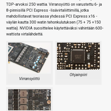
TDP-arvoksi 250 wattia. Virransyöttö on varustettu 6- ja
8-pinnisillä PCI Express -lisävirtaliittimillä, jotka
mahdollistavat teoriassa yhdessä PCI Express x16 -
väylän kautta 300 watin tehonkulutuksen (75 + 75 +150
wattia). NVIDIA suosittelee käytettäväksi vähintään 600-
wattista virtalähdettä.
Ohjainpiiri
Virransyöttö