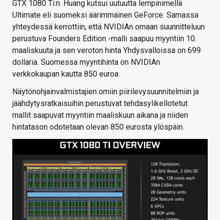
GTX 1080 Ti:n. Huang kutsui uutuutta lempinimellä
Ultimate eli suomeksi äärimmäinen GeForce. Samassa
yhteydessä kerrottiin, että NVIDIAn omaan suunnitteluun
perustuva Founders Edition -malli saapuu myyntiin 10.
maaliskuuta ja sen veroton hinta Yhdysvalloissa on 699
dollaria. Suomessa myyntihinta on NVIDIAn
verkkokaupan kautta 850 euroa.
Näytönohjainvalmistajien omiin piirilevysuunnitelmiin ja
jäähdytysratkaisuihin perustuvat tehdasylikellotetut
mallit saapuvat myyntiin maaliskuun aikana ja niiden
hintatason odotetaan olevan 850 eurosta ylöspäin.