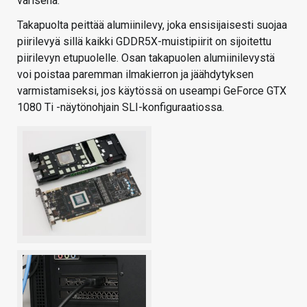
värisenä.
Takapuolta peittää alumiinilevy, joka ensisijaisesti suojaa
piirilevyä sillä kaikki GDDR5X-muistipiirit on sijoitettu
piirilevyn etupuolelle. Osan takapuolen alumiinilevystä
voi poistaa paremman ilmakierron ja jäähdytyksen
varmistamiseksi, jos käytössä on useampi GeForce GTX
1080 Ti -näytönohjain SLI-konfiguraatiossa.