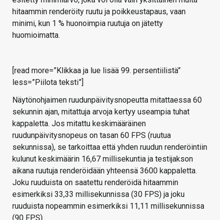
hitaammin renderöity ruutu ja poikkeustapaus, vaan
minimi, kun 1 % huonoimpia ruutuja on jätetty
huomioimatta.
[read more=”Klikkaa ja lue lisää 99. persentiilistä”
less=”Piilota teksti”]
Näytönohjaimen ruudunpäivitysnopeutta mitattaessa 60
sekunnin ajan, mitattuja arvoja kertyy useampia tuhat
kappaletta. Jos mitattu keskimääräinen
ruudunpäivitysnopeus on tasan 60 FPS (ruutua
sekunnissa), se tarkoittaa että yhden ruudun renderöintiin
kulunut keskimäärin 16,67 millisekuntia ja testijakson
aikana ruutuja renderöidään yhteensä 3600 kappaletta.
Joku ruuduista on saatettu renderöidä hitaammin
esimerkiksi 33,33 millisekunnissa (30 FPS) ja joku
ruuduista nopeammin esimerkiksi 11,11 millisekunnissa
(90 FPS).