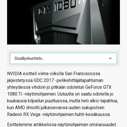
KAUPPA
VAIHDA TEEMA
HAKU
NVIDIA esitteli viime viikolla San Franciscossa
järjestetyssä GDC 2017 -pelikehittäjätapahtuman
yhteydessä vihdoin jo pitkään odotetun GeForce GTX
1080 Ti -näytönohjaimen. Uutuutta on saatu odotella jo
kuukausia kilpailun puuttuessa, mutta heti alkoi tapahtua,
kun AMD ilmoitti julkaisevansa uuden sukupolven
Radeon RX Vega -näytönohjaimen huhti-kesäkuussa.
Esittelemme artikkelissa näytönohjaimen ominaisuudet