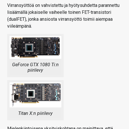
Virransyöttöä on vahvistettu ja hyötysuhdetta parannettu
lisäämällä jokaiselle vaiheelle toinen FET-transistori
(dualFET), jonka ansiosta virransyöttö toimii aiempaa
viileämpänä.
GeForce GTX 1080 Ti:n
piirilevy
Titan X:n piirilevy
Mielenkiintoisena yksityiskohtana on mainittava, että