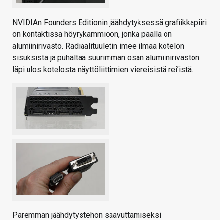
NVIDIAn Founders Editionin jäähdytyksessä grafiikkapiiri
on kontaktissa höyrykammioon, jonka päällä on
alumiinirivasto. Radiaalituuletin imee ilmaa kotelon
sisuksista ja puhaltaa suurimman osan alumiinirivaston
läpi ulos kotelosta näyttöliittimien viereisistä rei’istä.
Paremman jäähdytystehon saavuttamiseksi