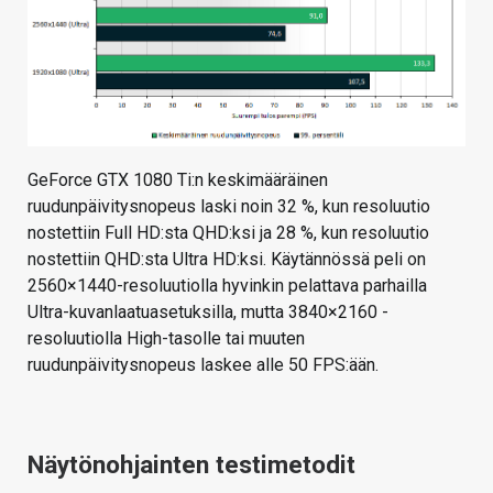
GeForce GTX 1080 Ti:n keskimääräinen
ruudunpäivitysnopeus laski noin 32 %, kun resoluutio
nostettiin Full HD:sta QHD:ksi ja 28 %, kun resoluutio
nostettiin QHD:sta Ultra HD:ksi. Käytännössä peli on
2560×1440-resoluutiolla hyvinkin pelattava parhailla
Ultra-kuvanlaatuasetuksilla, mutta 3840×2160 -
resoluutiolla High-tasolle tai muuten
ruudunpäivitysnopeus laskee alle 50 FPS:ään.
Näytönohjainten testimetodit