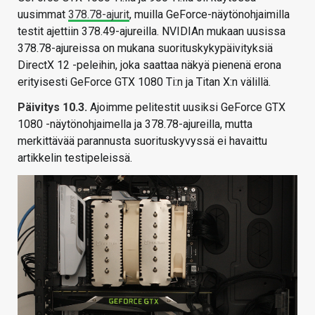
uusimmat
378.78-ajurit
, muilla GeForce-näytönohjaimilla
testit ajettiin 378.49-ajureilla. NVIDIAn mukaan uusissa
378.78-ajureissa on mukana suorituskykypäivityksiä
DirectX 12 -peleihin, joka saattaa näkyä pienenä erona
erityisesti GeForce GTX 1080 Ti:n ja Titan X:n välillä.
Päivitys 10.3.
Ajoimme pelitestit uusiksi GeForce GTX
1080 -näytönohjaimella ja 378.78-ajureilla, mutta
merkittävää parannusta suorituskyvyssä ei havaittu
artikkelin testipeleissä.