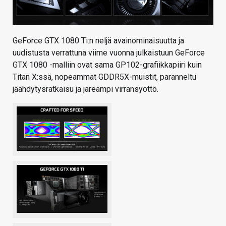
GeForce GTX 1080 Ti:n neljä avainominaisuutta ja
uudistusta verrattuna viime vuonna julkaistuun GeForce
GTX 1080 -malliin ovat sama GP102-grafiikkapiiri kuin
Titan X:ssä, nopeammat GDDR5X-muistit, paranneltu
jäähdytysratkaisu ja järeämpi virransyöttö.