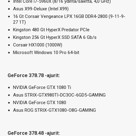
Intel Core i7-5960X (8/16 ydintä/säiettä, 4,0 GHz)
Asus X99-Deluxe (Intel X99)
16 Gt Corsair Vengeance LPX 16GB DDR4-2800 (9-11-9-
27 1T)
Kingston 480 Gt HyperX Predator PCIe
Kingston 256 Gt HyperX SSD SATA 6 Gb/s
Corsair HX1000 (1000W)
Microsoft Windows 10 Pro 64-bit
GeForce 378.78 -ajurit:
NVIDIA GeForce GTX 1080 Ti
Asus STRIX-GTX980TI-DC3OC-6GD5-GAMING
NVIDIA GeForce GTX 1080
Asus ROG STRIX-GTX1080-O8G-GAMING
GeForce 378.48 -ajurit: