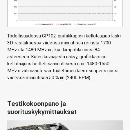
Todellisuudessa GP102-grafiikkapiirin kellotaajuus laski
3D-rasituksessa viidessä minuutissa reilusta 1700
MHz:stä 1480 MHz:iin, kun lämpötila nousi 84
asteeseen. Kuten kuvaajasta näkyy, grafiikkapiirin
kellotaajuus heitteli säännöllisesti noin 1480-1550
MHz:n välimaastossa Tuulettimen kierrosnopeus nousi
viidessä minuutissa 50 %:iin (2400 RPM).
Testikokoonpano ja
suorituskykymittaukset