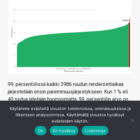
99. persentiilissä kaikki 3986 ruudun renderöintiaikaa
järjestetään ensin paremmuusjärjestykseen. Kun 1 % eli
40 ruutua jätetään huomioimatta, 99. persentiilin arvo on
3946. nopeimmin renderöidyn ruudun renderöintiin
Käytämme evästeitä sivuston toiminnoissa, ominaisuuksissa ja
kulunut aika eli 19,301 millisekuntia. Tästä saadaan
liikenteen analysoinnissa. Käyttämällä sivustoa hyväksyt
evästeiden käytön.
laskettua ruudunpäivitysnopeus kaavalla 1000/aika eli
51,8 FPS.
Ok
En hyväksy
Lisätietoja