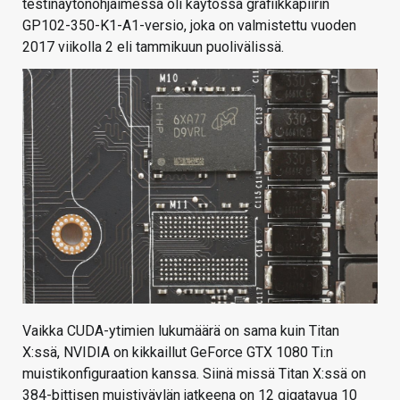
testinäytönohjaimessa oli käytössä grafiikkapiirin
GP102-350-K1-A1-versio, joka on valmistettu vuoden
2017 viikolla 2 eli tammikuun puolivälissä.
Vaikka CUDA-ytimien lukumäärä on sama kuin Titan
X:ssä, NVIDIA on kikkaillut GeForce GTX 1080 Ti:n
muistikonfiguraation kanssa. Siinä missä Titan X:ssä on
384-bittisen muistiväylän jatkeena on 12 gigatavua 10