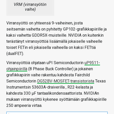
VRM (virransyötön
vaihe)
Virransyöttö on yhteensä 9-vaiheinen, josta
seitsemän vaihetta on pyhitetty GP102-grafiikkapiirille ja
kaksi vaihetta GDDR5X-muisteille. NVIDIA on kuitenkin
terästänyt virransyöttöä lisäämällä jokaiselle vaiheelle
toiset FETin eli jokaisella vaiheella on kaksi FETtiä
(dualFET).
Virransyöttöä ohjataan uPI Semiconductorin
uP9511-
ohjainpiirillä
(8 Phase Buck Controller) ja jokainen
grafiikkapiirin vaihe rakentuu kahdesta Fairchild
Semiconductorin
DG52BV-MOSFET-transistorista
Texas
Instrumentsin 53603A-draiverilla , R22-kelasta ja
kahdesta 330 μF tantaalikondensaattorista. NVIDIAn
mukaan virransyöttö kykenee syöttämään grafiikkapiirille
250 ampeeria virtaa.