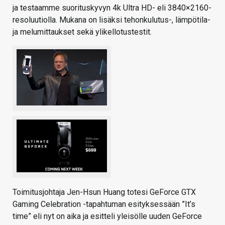
ja testaamme suorituskyvyn 4k Ultra HD- eli 3840×2160-
resoluutiolla. Mukana on lisäksi tehonkulutus-, lämpötila-
ja melumittaukset sekä ylikellotustestit.
Toimitusjohtaja Jen-Hsun Huang totesi GeForce GTX
Gaming Celebration -tapahtuman esityksessään ”It’s
time” eli nyt on aika ja esitteli yleisölle uuden GeForce