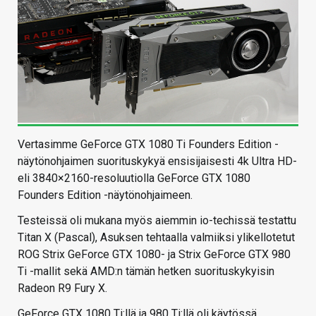
Vertasimme GeForce GTX 1080 Ti Founders Edition -
näytönohjaimen suorituskykyä ensisijaisesti 4k Ultra HD-
eli 3840×2160-resoluutiolla GeForce GTX 1080
Founders Edition -näytönohjaimeen.
Testeissä oli mukana myös aiemmin io-techissä testattu
Titan X (Pascal), Asuksen tehtaalla valmiiksi ylikellotetut
ROG Strix GeForce GTX 1080- ja Strix GeForce GTX 980
Ti -mallit sekä AMD:n tämän hetken suorituskykyisin
Radeon R9 Fury X.
GeForce GTX 1080 Ti:llä ja 980 Ti:llä oli käytössä