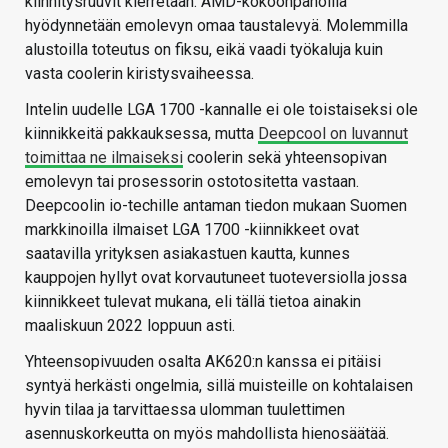
kiinnitysruuvit kierretään. AMD-kokoonpanoilla
hyödynnetään emolevyn omaa taustalevyä. Molemmilla
alustoilla toteutus on fiksu, eikä vaadi työkaluja kuin
vasta coolerin kiristysvaiheessa.
Intelin uudelle LGA 1700 -kannalle ei ole toistaiseksi ole
kiinnikkeitä pakkauksessa, mutta
Deepcool on luvannut
toimittaa ne ilmaiseksi
coolerin sekä yhteensopivan
emolevyn tai prosessorin ostotositetta vastaan.
Deepcoolin io-techille antaman tiedon mukaan Suomen
markkinoilla ilmaiset LGA 1700 -kiinnikkeet ovat
saatavilla yrityksen asiakastuen kautta, kunnes
kauppojen hyllyt ovat korvautuneet tuoteversiolla jossa
kiinnikkeet tulevat mukana, eli tällä tietoa ainakin
maaliskuun 2022 loppuun asti.
Yhteensopivuuden osalta AK620:n kanssa ei pitäisi
syntyä herkästi ongelmia, sillä muisteille on kohtalaisen
hyvin tilaa ja tarvittaessa ulomman tuulettimen
asennuskorkeutta on myös mahdollista hienosäätää.