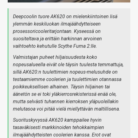
Deepcoolin tuore AK620 on mielenkiintoinen lisä
ylemmän keskiluokan ilmajäähdytteiseen
prosessoricooleritarjontaan. Kyseessä on
suositeltava ja erittäin harkinnan arvoinen
vaihtoehto kehutulle Scythe Fuma 2:lle.
Valmistajan puheet hiljaisuudesta koko
nopeusalueella eivät ole täysin tuulesta temmattuja,
sillä AK620:n tuulettimien nopeus-melusuhde on
testaamiemme coolerien ja tuulettimien otannassa
poikkeuksellisen alhainen. Täysin hiljainen tai
äänetön se ei toki yläkierrosrekisterissä enää ole,
mutta selvästi tuhannen kierroksen yläpuolellakin
melutasoa voi pitää vielä miellyttävän maltillisena.
Suorituskyvyssä AK620 kamppailee hyvin
tasaväkisesti markkinoiden tehokkaimpien
ilmajäähdytteisten coolerien kanssa. Erot ovat