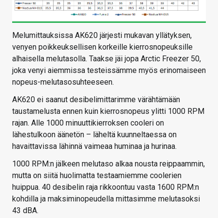
Melumittauksissa AK620 järjesti mukavan yllätyksen,
venyen poikkeuksellisen korkeille kierrosnopeuksille
alhaisella melutasolla. Taakse jäi jopa Arctic Freezer 50,
joka venyi aiemmissa testeissämme myös erinomaiseen
nopeus-melutasosuhteeseen.
AK620 ei saanut desibelimittarimme värähtämään
taustamelusta ennen kuin kierrosnopeus ylitti 1000 RPM
rajan. Alle 1000 minuuttikierroksen cooleri on
lähestulkoon äänetön – läheltä kuunneltaessa on
havaittavissa lähinnä vaimeaa huminaa ja hurinaa.
1000 RPM:n jälkeen melutaso alkaa nousta reippaammin,
mutta on siitä huolimatta testaamiemme coolerien
huippua. 40 desibelin raja rikkoontuu vasta 1600 RPM:n
kohdilla ja maksiminopeudella mittasimme melutasoksi
43 dBA.