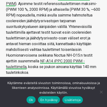
PWM
). Ajoimme testit referenssituulettimien maksimi-
(PWM 100 %, 2000 RPM) ja alhaisella (PWM 30 %, ~600
RPM) nopeudella, minkä avulla saimme hahmoteltua
coolereiden jäähdytysrivastojen tarjoaman
suorituskykyalueen ääripäiden välillä. Yhteneväisillä
tuulettimilla ajettavat testit tuovat esiin coolereiden
tuulettimien ja jäähdytysrivasto-osan väliset erot ja
antavat hieman osviittaa siitä, kannattaako käyttäjän
mahdollisesti vaihtaa tuulettimet toisenlaisiin.
Huomionarvoisena seikkana Noctua NH-D15:n testit
ajettiin suuremmalla
NF-A14 iPPC 2000 PWM -
tuulettimella
, koska se joukon ainoana käyttää 140 mm
tuuletinkokoa.
Referenssituulettimilla Deepcool ei pärjää aivan yhtä
Käytämme evästeitä sivuston toiminnoissa, ominaisuuksissa ja
hyvin kuin omilla tuulettimillaan, joka viittaisi siihen, että
liikenteen analysoinnissa. Käyttämällä sivustoa hyväksyt
valmistaja on optimoinut rivaston ja tuulettimet
evästeiden käytön.
kohtalaisen hyvin yhteen. Täten AK620 jää joukon
Ok
En hyväksy
Lisätietoja
viimeiseksi, joskin melko pienin marginaalein.