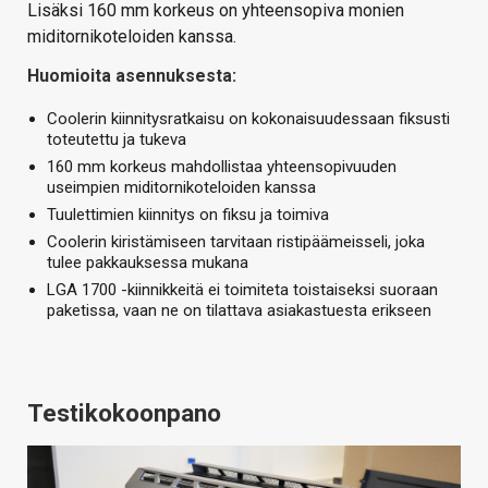
Lisäksi 160 mm korkeus on yhteensopiva monien
miditornikoteloiden kanssa.
Huomioita asennuksesta:
Coolerin kiinnitysratkaisu on kokonaisuudessaan fiksusti
toteutettu ja tukeva
160 mm korkeus mahdollistaa yhteensopivuuden
useimpien miditornikoteloiden kanssa
Tuulettimien kiinnitys on fiksu ja toimiva
Coolerin kiristämiseen tarvitaan ristipäämeisseli, joka
tulee pakkauksessa mukana
LGA 1700 -kiinnikkeitä ei toimiteta toistaiseksi suoraan
paketissa, vaan ne on tilattava asiakastuesta erikseen
Testikokoonpano