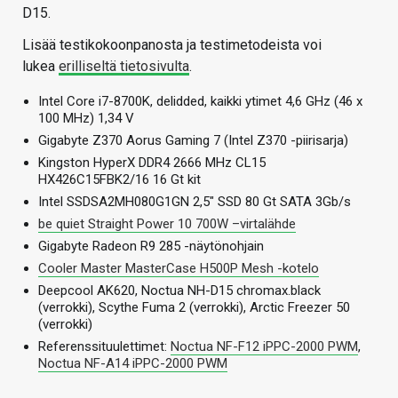
D15.
Lisää testikokoonpanosta ja testimetodeista voi
lukea
erilliseltä tietosivulta
.
Intel Core i7-8700K, delidded, kaikki ytimet 4,6 GHz (46 x
100 MHz) 1,34 V
Gigabyte Z370 Aorus Gaming 7 (Intel Z370 -piirisarja)
Kingston HyperX DDR4 2666 MHz CL15
HX426C15FBK2/16 16 Gt kit
Intel SSDSA2MH080G1GN 2,5″ SSD 80 Gt SATA 3Gb/s
be quiet Straight Power 10 700W –virtalähde
Gigabyte Radeon R9 285 -näytönohjain
Cooler Master MasterCase H500P Mesh -kotelo
Deepcool AK620, Noctua NH-D15 chromax.black
(verrokki), Scythe Fuma 2 (verrokki), Arctic Freezer 50
(verrokki)
Referenssituulettimet:
Noctua NF-F12 iPPC-2000 PWM
,
Noctua NF-A14 iPPC-2000 PWM