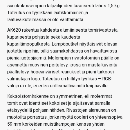
suurikokoisempien kilpailijoiden tasoisesti lähes 1,5 kg.
Toteutus on tyylikkään laatikkomainen ja
laatuvaikutelmassa ei ole valittamista.
AK620 rakentuu kahdesta alumiinisesta tornirivastosta,
kuparisesta pohjasta sekä kuudesta
kuparilämpöputkesta. Lämpöputket näyttäisivät olevan
juotettu ripoihin, sillä saumakohdassa on havaittavissa
pieniä juotosjäämiä. Molempien rivastotornien päälle on
asennettu muovinen peitelevy, jossa on musta kuvioitu
päällislevy, hopeanväriset reunukset ja pieni turkoosi
valmistajan logo. Toteutus on hillityn tyylikäs – RGB-
valoja ei ole, ei edes erillismallina niitä kaipaaville.
Kaksoistornirakenne on symmetrinen, eli molemmat
tornit ovat identtiset kokoiset ja sijaitsevat samalla
etäisyydellä pohjaan nähden. Rivastojen alareunaan on
muotoiltu porrastus, jonka myötä cooleri on yhteensopiva
59 mm korkeiden muistikampojen kanssa yhden