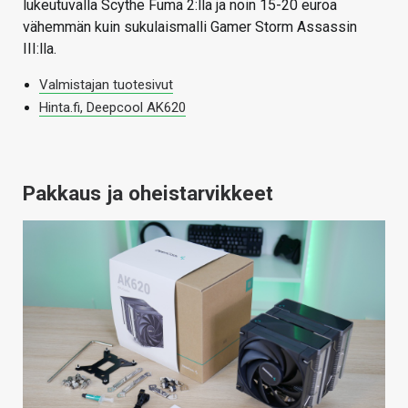
lukeutuvalla Scythe Fuma 2:lla ja noin 15-20 euroa
vähemmän kuin sukulaismalli Gamer Storm Assassin
III:lla.
Valmistajan tuotesivut
Hinta.fi, Deepcool AK620
Pakkaus ja oheistarvikkeet