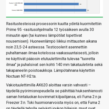
Rasitustesteissä prosessorin kuutta ydintä kuormitettiin
Prime 95 -rasitusohjelmalla 12 työsäikeen avulla 30
minuutin ajan (tai kunnes lämpötilat lopettivat
nousemisen). Huoneenlämpö liikkui mittausten aikana
noin 23,5-24 asteessa. Testicoolerit asennettiin
puhaltamaan ilmaa kotelossa vaakasuuntaisesti, jolloin
ne käyttivät pääosin etutuulettimilta tulevaa ”tuoretta
ilmaa” ja puhalsivat sen kohti 140 mm takatuuletinta sekä
takapaneelin poistoaukkoja. Lämpötahnana käytettiin
Noctuan NT-H2:ta.
Vakiotuulettimilla AK620 aloittaa varsin vahvasti –
täydellä pyörimisnopeudella se päihittää hiuksenhienosti
saman hintaluokan kovimmat kilpailijansa, eli Fuma 2:n ja
Freezer 3:n. Toki huomionarvoista myös on, että Fuma 2
on täydellä teholla selvästi joukon hiljaisin, muut ovat