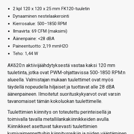
2 kpl 120 x 120 x 25 mm FK120-tuuletin
Dynaaminen nestelaakerointi
Kierrosalue: 500–1850 RPM
Ilmavirta: 69 CFM (maksimi)
Äänenpaine: <28 dBA
Paineentuotto: 2,19 mmH2O
Teho: 1,44 W
AK620:n aktiivijäähdytyksestä vastaa kaksi 120 mm
tuuletinta, jotka ovat PWM-ohjattavissa 500-1850 RPM:n
alueella. Valmistajan mukaan tuulettimet ovat myös
täydellä nopeudella hiljaiset ja tuottavat alle 28 dBA
äänenpaineen. Ilmoitetut suorituskykyarvot ovat varsin
tavanomaiset tämän kokoluokan tuulettimelle.
Tuulettimien kiinnitys on toteutettu perinteisellä ja
toimivalla tavalla metallilankakiinnikkeiden avulla.
Kiinnikkeet asettuvat tukevasti tuulettimien
kumivaimennettuihin kiinnitysreikiin ja niiden vääntäminen