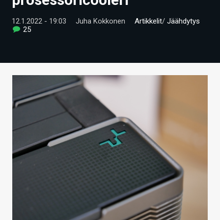
ARTIKKELIT
12.1.2022 - 19:03
Juha Kokkonen
Artikkelit
/
Jäähdytys
25
VIDEOT
TECHBBS
TIETOA
HINTA.FI
KAUPPA
VAIHDA TEEMA
HAKU