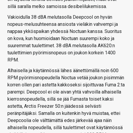
sillä saralla melko samoissa desibelilukemissa.
Vakioidulla 38 dBA melutasolla Deepcool on hyvän
nopeus-melusuhteensa ansiosta vieläkin vahvempi ja
nappaa ykköspaikan yhdessä Noctuan kanssa. Suoritus
on kova, kun huomioidaan Noctuan suurempi koko ja
suuremmat tuulettimet. 38 dBA melutasolla AK620:n
tuulettimien pyörimisnopeus on joukon korkein 1400
RPM.
Alhaisella ja käytännössä lähes äänettömällä noin 600
RPM pyörimisnopeudella Noctua vetää joukon pisimmän
korren ollen pari astetta kakkoseksi sijoittuvaa Fuma 2:ta
parempi. Deepcool ei ole aivan yhtä vahvoilla alhaisella
kierrosnopeudella, sillä se jää Fumasta toiset kaksi
astetta, Arctis Freezer 50:n jäädessä selvästi
peränpitäjäksi. Samalla on kuitenkin hyvä muistaa, ettei
Deepcoolia ole välttämättä edes järkevää ajaa näin
alhaisella nopeudella, sillä tuulettimet ovat käytännössä