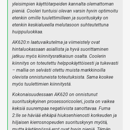
yleisimpien käyttötarpeiden kannalta olemattoman
pieniä. Cooleri tuntuisi olevan varsin hyvin optimoitu
etenkin omille tuulettimilleen ja suorituskyky on
etenkin keskialueella melutasoon suhteutettuna
huippuluokkaa.
AK620:n laatuvaikutelma ja viimeistely ovat
hintaluokassaan asiallista ja hyvä suorittaminen
jatkuu myös kiinnitysratkaisun osalta. Coolerin
kiinnitys on toteutettu helppokäyttöisesti ja tukevasti
– mallia on selvästi otettu muista markkinoilla
olevista onnistuneista toteutuksista. Sama koskee
myös tuulettimien kiinnitystä.
Kokonaisuudessaan AK620 on onnistunut
suorituskykyinen prosessoricooleri, josta on vaikea
keksiä suurempaa negatiivista sanottavaa. Fuma
2:lle se häviää ehkäpä hiuksenhienosti korkeuden ja
hiljaisen kierrosnopeuden suorituskyvyn myötä,
mutta käytännössä erot ovat hyvin pieniä. Tämän