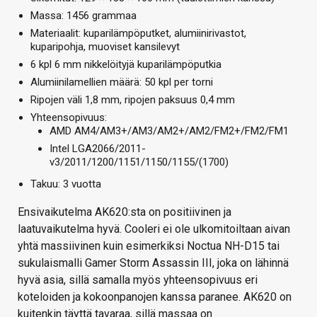
Massa: 1456 grammaa
Materiaalit: kuparilämpöputket, alumiinirivastot,
kuparipohja, muoviset kansilevyt
6 kpl 6 mm nikkelöityjä kuparilämpöputkia
Alumiinilamellien määrä: 50 kpl per torni
Ripojen väli 1,8 mm, ripojen paksuus 0,4 mm
Yhteensopivuus:
AMD AM4/AM3+/AM3/AM2+/AM2/FM2+/FM2/FM1
Intel LGA2066/2011-
v3/2011/1200/1151/1150/1155/(1700)
Takuu: 3 vuotta
Ensivaikutelma AK620:sta on positiivinen ja
laatuvaikutelma hyvä. Cooleri ei ole ulkomitoiltaan aivan
yhtä massiivinen kuin esimerkiksi Noctua NH-D15 tai
sukulaismalli Gamer Storm Assassin III, joka on lähinnä
hyvä asia, sillä samalla myös yhteensopivuus eri
koteloiden ja kokoonpanojen kanssa paranee. AK620 on
kuitenkin täyttä tavaraa, sillä massaa on