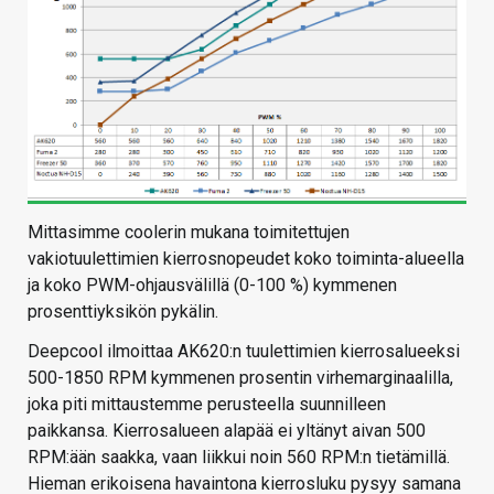
Mittasimme coolerin mukana toimitettujen
vakiotuulettimien kierrosnopeudet koko toiminta-alueella
ja koko PWM-ohjausvälillä (0-100 %) kymmenen
prosenttiyksikön pykälin.
Deepcool ilmoittaa AK620:n tuulettimien kierrosalueeksi
500-1850 RPM kymmenen prosentin virhemarginaalilla,
joka piti mittaustemme perusteella suunnilleen
paikkansa. Kierrosalueen alapää ei yltänyt aivan 500
RPM:ään saakka, vaan liikkui noin 560 RPM:n tietämillä.
Hieman erikoisena havaintona kierrosluku pysyy samana