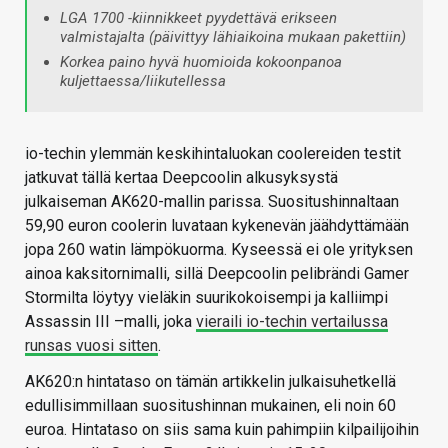
LGA 1700 -kiinnikkeet pyydettävä erikseen
valmistajalta (päivittyy lähiaikoina mukaan pakettiin)
Korkea paino hyvä huomioida kokoonpanoa
kuljettaessa/liikutellessa
io-techin ylemmän keskihintaluokan coolereiden testit
jatkuvat tällä kertaa Deepcoolin alkusyksystä
julkaiseman AK620-mallin parissa. Suositushinnaltaan
59,90 euron coolerin luvataan kykenevän jäähdyttämään
jopa 260 watin lämpökuorma. Kyseessä ei ole yrityksen
ainoa kaksitornimalli, sillä Deepcoolin pelibrändi Gamer
Stormilta löytyy vieläkin suurikokoisempi ja kalliimpi
Assassin III –malli, joka
vieraili io-techin vertailussa
runsas vuosi sitten
.
AK620:n hintataso on tämän artikkelin julkaisuhetkellä
edullisimmillaan suositushinnan mukainen, eli noin 60
euroa. Hintataso on siis sama kuin pahimpiin kilpailijoihin