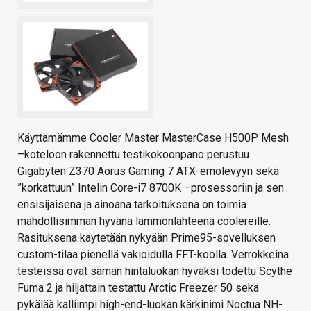
Käyttämämme Cooler Master MasterCase H500P Mesh
–koteloon rakennettu testikokoonpano perustuu
Gigabyten Z370 Aorus Gaming 7 ATX-emolevyyn sekä
”korkattuun” Intelin Core-i7 8700K –prosessoriin ja sen
ensisijaisena ja ainoana tarkoituksena on toimia
mahdollisimman hyvänä lämmönlähteenä coolereille.
Rasituksena käytetään nykyään Prime95-sovelluksen
custom-tilaa pienellä vakioidulla FFT-koolla. Verrokkeina
testeissä ovat saman hintaluokan hyväksi todettu Scythe
Fuma 2 ja hiljattain testattu Arctic Freezer 50 sekä
pykälää kalliimpi high-end-luokan kärkinimi Noctua NH-