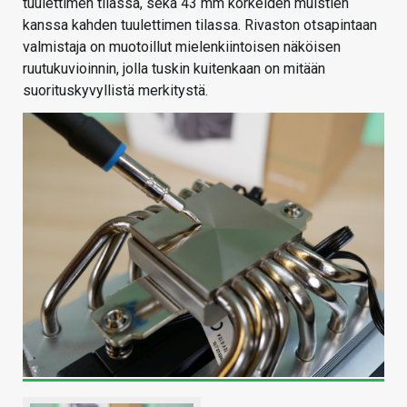
tuulettimen tilassa, sekä 43 mm korkeiden muistien
kanssa kahden tuulettimen tilassa. Rivaston otsapintaan
valmistaja on muotoillut mielenkiintoisen näköisen
ruutukuvioinnin, jolla tuskin kuitenkaan on mitään
suorituskyvyllistä merkitystä.