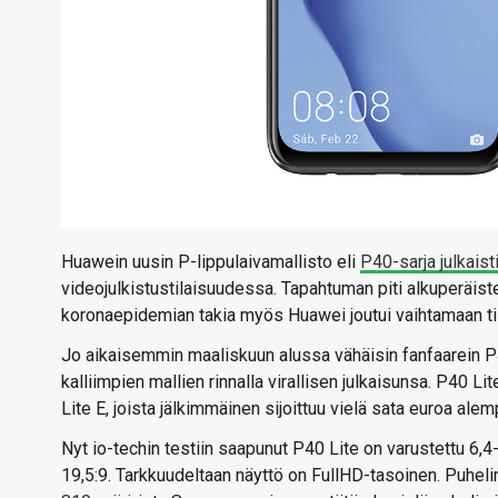
Huawein uusin P-lippulaivamallisto eli
P40-sarja julkaisti
videojulkistustilaisuudessa. Tapahtuman piti alkuperäis
koronaepidemian takia myös Huawei joutui vaihtamaan til
Jo aikaisemmin maaliskuun alussa vähäisin fanfaarein P40-
kalliimpien mallien rinnalla virallisen julkaisunsa. P40 L
Lite E, joista jälkimmäinen sijoittuu vielä sata euroa ale
Nyt io-techin testiin saapunut P40 Lite on varustettu 6,4
19,5:9. Tarkkuudeltaan näyttö on FullHD-tasoinen. Puhe