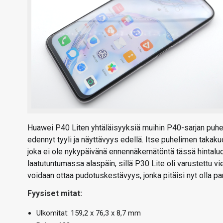
Huawei P40 Liten yhtäläisyyksiä muihin P40-sarjan puhe
edennyt tyyli ja näyttävyys edellä. Itse puhelimen takakuo
joka ei ole nykypäivänä ennennäkemätöntä tässä hintaluo
laatutuntumassa alaspäin, sillä P30 Lite oli varustettu v
voidaan ottaa pudotuskestävyys, jonka pitäisi nyt olla p
Fyysiset mitat:
Ulkomitat: 159,2 x 76,3 x 8,7 mm