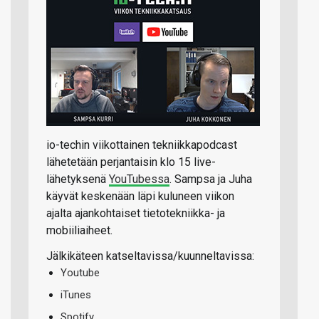
io-techin viikottainen tekniikkapodcast
lähetetään perjantaisin klo 15 live-
lähetyksenä
YouTubessa
. Sampsa ja Juha
käyvät keskenään läpi kuluneen viikon
ajalta ajankohtaiset tietotekniikka- ja
mobiiliaiheet.
Jälkikäteen katseltavissa/kuunneltavissa:
Youtube
iTunes
Spotify