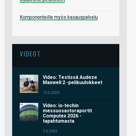
Komponenteille myös kasauspalvelu
VIDEOT
Video: Testissä Audeze
Maxwell 2 -pelikuulokkeet
15.6.2026
Video: io-techin
messuosastoraportit
Computex 2026 -
tapahtumasta
3.6.2026