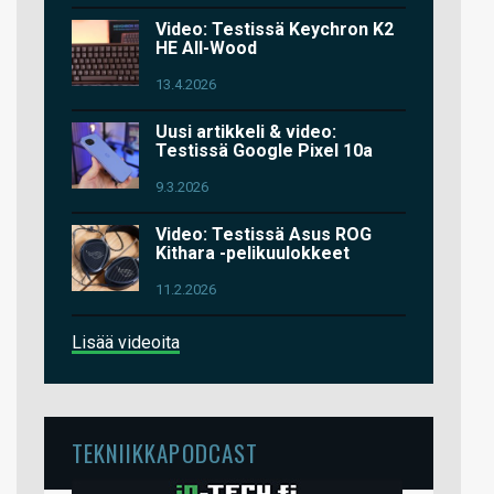
Video: Testissä Keychron K2
HE All-Wood
13.4.2026
Uusi artikkeli & video:
Testissä Google Pixel 10a
9.3.2026
Video: Testissä Asus ROG
Kithara -pelikuulokkeet
11.2.2026
Lisää videoita
TEKNIIKKAPODCAST