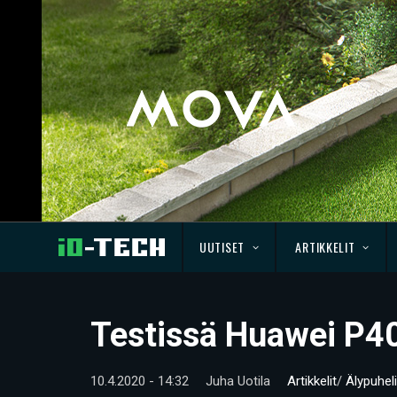
UUTISET
ARTIKKELIT
Testissä Huawei P40
10.4.2020 - 14:32
Juha Uotila
Artikkelit
/
Älypuhel