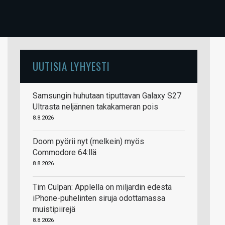
UUTISIA LYHYESTI
Samsungin huhutaan tiputtavan Galaxy S27
Ultrasta neljännen takakameran pois
8.8.2026
Doom pyörii nyt (melkein) myös
Commodore 64:llä
8.8.2026
Tim Culpan: Applella on miljardin edestä
iPhone-puhelinten siruja odottamassa
muistipiirejä
8.8.2026