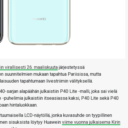
in virallisesti 26. maaliskuuta
järjestetyssä
ten suunnitelmien mukaan tapahtua Pariisissa, mutta
aisuuden tapahtumaan livestriimin välityksellä.
sarjan alapäähän julkaistiin P40 Lite -malli, joka sai vielä
ite -puhelimia julkaistiin itseasiassa kaksi, P40 Lite sekä P40
mpaan hintaluokkaan.
-tuumaisella LCD-näytöllä, jonka kuvasuhde on tyypillinen
limen sisuksista löytyy Huawein
viime vuonna julkaisema Kirin