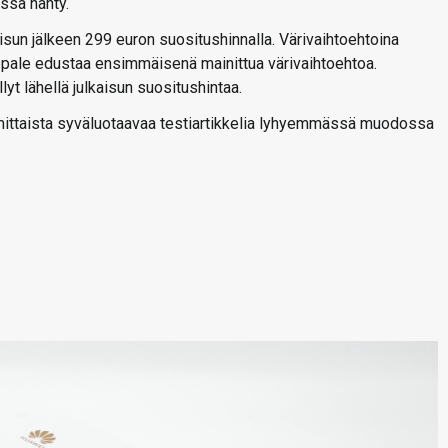
issa nähty.
sun jälkeen 299 euron suositushinnalla. Värivaihtoehtoina
ikappale edustaa ensimmäisenä mainittua värivaihtoehtoa.
yt lähellä julkaisun suositushintaa.
ittaista syväluotaavaa testiartikkelia lyhyemmässä muodossa