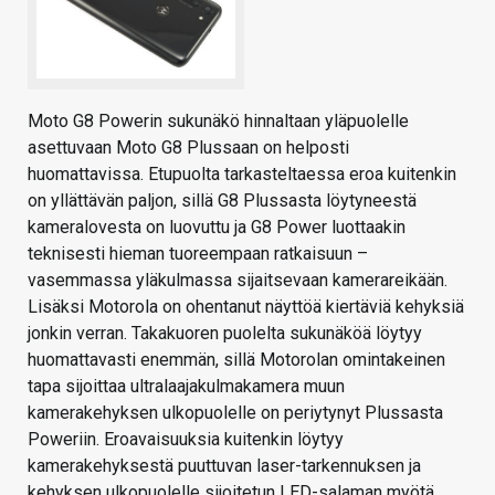
Moto G8 Powerin sukunäkö hinnaltaan yläpuolelle
asettuvaan Moto G8 Plussaan on helposti
huomattavissa. Etupuolta tarkasteltaessa eroa kuitenkin
on yllättävän paljon, sillä G8 Plussasta löytyneestä
kameralovesta on luovuttu ja G8 Power luottaakin
teknisesti hieman tuoreempaan ratkaisuun –
vasemmassa yläkulmassa sijaitsevaan kamerareikään.
Lisäksi Motorola on ohentanut näyttöä kiertäviä kehyksiä
jonkin verran. Takakuoren puolelta sukunäköä löytyy
huomattavasti enemmän, sillä Motorolan omintakeinen
tapa sijoittaa ultralaajakulmakamera muun
kamerakehyksen ulkopuolelle on periytynyt Plussasta
Poweriin. Eroavaisuuksia kuitenkin löytyy
kamerakehyksestä puuttuvan laser-tarkennuksen ja
kehyksen ulkopuolelle sijoitetun LED-salaman myötä.