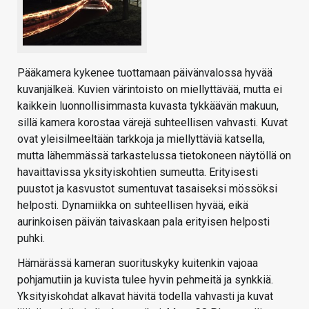
Pääkamera kykenee tuottamaan päivänvalossa hyvää
kuvanjälkeä. Kuvien värintoisto on miellyttävää, mutta ei
kaikkein luonnollisimmasta kuvasta tykkäävän makuun,
sillä kamera korostaa värejä suhteellisen vahvasti. Kuvat
ovat yleisilmeeltään tarkkoja ja miellyttäviä katsella,
mutta lähemmässä tarkastelussa tietokoneen näytöllä on
havaittavissa yksityiskohtien sumeutta. Erityisesti
puustot ja kasvustot sumentuvat tasaiseksi mössöksi
helposti. Dynamiikka on suhteellisen hyvää, eikä
aurinkoisen päivän taivaskaan pala erityisen helposti
puhki.
Hämärässä kameran suorituskyky kuitenkin vajoaa
pohjamutiin ja kuvista tulee hyvin pehmeitä ja synkkiä.
Yksityiskohdat alkavat hävitä todella vahvasti ja kuvat