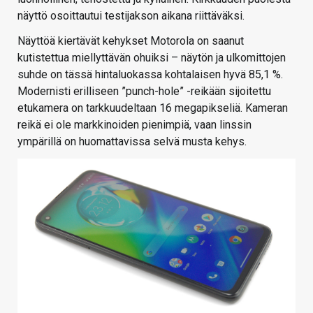
näyttö osoittautui testijakson aikana riittäväksi.
Näyttöä kiertävät kehykset Motorola on saanut
kutistettua miellyttävän ohuiksi – näytön ja ulkomittojen
suhde on tässä hintaluokassa kohtalaisen hyvä 85,1 %.
Modernisti erilliseen ”punch-hole” -reikään sijoitettu
etukamera on tarkkuudeltaan 16 megapikseliä. Kameran
reikä ei ole markkinoiden pienimpiä, vaan linssin
ympärillä on huomattavissa selvä musta kehys.