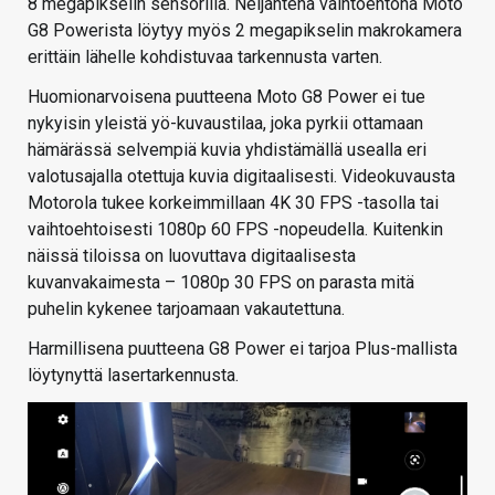
8 megapikselin sensorilla. Neljäntenä vaihtoehtona Moto
G8 Powerista löytyy myös 2 megapikselin makrokamera
erittäin lähelle kohdistuvaa tarkennusta varten.
Huomionarvoisena puutteena Moto G8 Power ei tue
nykyisin yleistä yö-kuvaustilaa, joka pyrkii ottamaan
hämärässä selvempiä kuvia yhdistämällä usealla eri
valotusajalla otettuja kuvia digitaalisesti. Videokuvausta
Motorola tukee korkeimmillaan 4K 30 FPS -tasolla tai
vaihtoehtoisesti 1080p 60 FPS -nopeudella. Kuitenkin
näissä tiloissa on luovuttava digitaalisesta
kuvanvakaimesta – 1080p 30 FPS on parasta mitä
puhelin kykenee tarjoamaan vakautettuna.
Harmillisena puutteena G8 Power ei tarjoa Plus-mallista
löytynyttä lasertarkennusta.