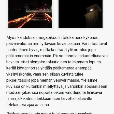
Myös kahdeksan megapikselin telekamera kykenee
päivänvalossa miellyttävään kuvanlaatuun. Värin toistuvat
suhteellisen hyvin, mutta kontrasti ylikorostuu jopa
pääkameraakin enemmän. Pikselitasolla tarkasteltuna voi
havaita, ettei alempiresoluutioinen telekamera lopulta
kerää käytännössä yhtään pääkameraa enempää
yksityiskohtia, vaan sen sijaan kuvista tulee
pikselitasolla jopa hieman vesivärimäisiä. Yleisilme
kuvissa on kuitenkin miellyttävä ja varsinkin sosiaaliseen
mediaan jakaessa nopeita oikein valottuneita lähikuvia
ilman jälkikäteen leikkaamisen tarvetta haluaville
telekamera ajaa asiansa.
Pääkameran tavoin myös telekameran kuvanlaatu