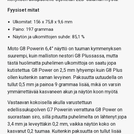
Fyysiset mitat
Ulkomitat: 156 x 75,8 x 9,6 mm
Paino: 197 grammaa
Näytön ja ulkomittojen suhde: 85,1 %
Moto G8 Powerin 6,4” näyttö on tuuman kymmenyksen
suurempi, kuin malliston nestori G8 Plussassa, mutta
tästä huolimatta puhelimen ulkomittoja on saatu jopa
kutistettua. G8 Power on 2,5 mm lyhyempi kuin G8 Plus
ollen kuitenkin saman levyinen. Paksuutta uutuudella on
tullut 0,5 mm ja painoa 9 grammaa lisää, mikä on varsin
ymmärrettävää kasvaneen akun ja näytön koon myötä.
Vastaavan kokoisella akulla varustettuun
edellissukupolven G7 Poweriin verrattuna G8 Power on
suorastaan siro, sillä pituutta puhelimelta on lähtenyt jopa
3,4 mm ja leveyttäkin 0,2 mm, vaikka näytön koko on
kasvanut 0,2 tuumaa. Kuitenkin paksuutta on tullut lisää