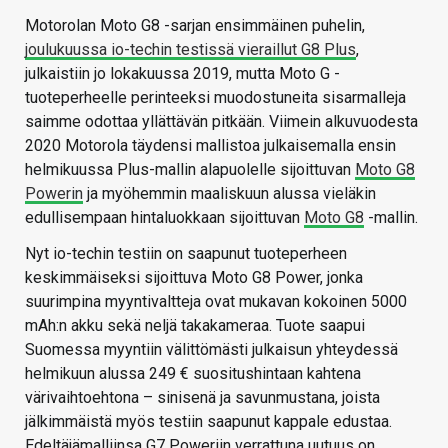
Motorolan Moto G8 -sarjan ensimmäinen puhelin,
joulukuussa io-techin testissä vieraillut G8 Plus
,
julkaistiin jo lokakuussa 2019, mutta Moto G -
tuoteperheelle perinteeksi muodostuneita sisarmalleja
saimme odottaa yllättävän pitkään. Viimein alkuvuodesta
2020 Motorola täydensi mallistoa julkaisemalla ensin
helmikuussa Plus-mallin alapuolelle sijoittuvan
Moto G8
Powerin
ja myöhemmin maaliskuun alussa vieläkin
edullisempaan hintaluokkaan sijoittuvan
Moto G8
-mallin.
Nyt io-techin testiin on saapunut tuoteperheen
keskimmäiseksi sijoittuva Moto G8 Power, jonka
suurimpina myyntivaltteja ovat mukavan kokoinen 5000
mAh:n akku sekä neljä takakameraa. Tuote saapui
Suomessa myyntiin välittömästi julkaisun yhteydessä
helmikuun alussa 249 € suositushintaan kahtena
värivaihtoehtona – sinisenä ja savunmustana, joista
jälkimmäistä myös testiin saapunut kappale edustaa.
Edeltäjämalliinsa G7 Poweriin verrattuna uutuus on