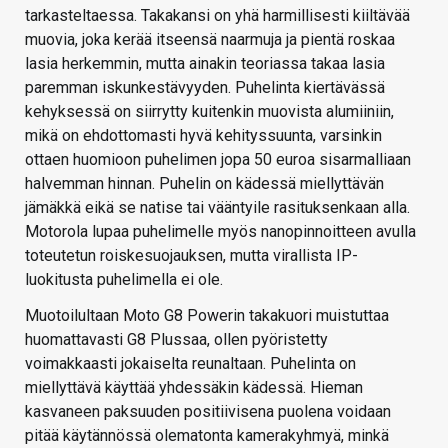
tarkasteltaessa. Takakansi on yhä harmillisesti kiiltävää
muovia, joka kerää itseensä naarmuja ja pientä roskaa
lasia herkemmin, mutta ainakin teoriassa takaa lasia
paremman iskunkestävyyden. Puhelinta kiertävässä
kehyksessä on siirrytty kuitenkin muovista alumiiniin,
mikä on ehdottomasti hyvä kehityssuunta, varsinkin
ottaen huomioon puhelimen jopa 50 euroa sisarmalliaan
halvemman hinnan. Puhelin on kädessä miellyttävän
jämäkkä eikä se natise tai vääntyile rasituksenkaan alla.
Motorola lupaa puhelimelle myös nanopinnoitteen avulla
toteutetun roiskesuojauksen, mutta virallista IP-
luokitusta puhelimella ei ole.
Muotoilultaan Moto G8 Powerin takakuori muistuttaa
huomattavasti G8 Plussaa, ollen pyöristetty
voimakkaasti jokaiselta reunaltaan. Puhelinta on
miellyttävä käyttää yhdessäkin kädessä. Hieman
kasvaneen paksuuden positiivisena puolena voidaan
pitää käytännössä olematonta kamerakyhmyä, minkä