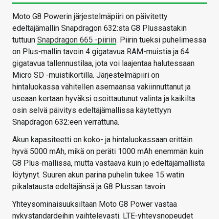
Moto G8 Powerin järjestelmäpiiri on päivitetty
edeltäjämallin Snapdragon 632:sta G8 Plussastakin
tuttuun
Snapdragon 665 -piiriin
. Piirin tueksi puhelimessa
on Plus-mallin tavoin 4 gigatavua RAM-muistia ja 64
gigatavua tallennustilaa, jota voi laajentaa halutessaan
Micro SD -muistikortilla. Järjestelmäpiiri on
hintaluokassa vähitellen asemaansa vakiinnuttanut ja
useaan kertaan hyväksi osoittautunut valinta ja kaikilta
osin selvä päivitys edeltäjämallissa käytettyyn
Snapdragon 632:een verrattuna.
Akun kapasiteetti on koko- ja hintaluokassaan erittäin
hyvä 5000 mAh, mikä on peräti 1000 mAh enemmän kuin
G8 Plus-mallissa, mutta vastaava kuin jo edeltäjämallista
löytynyt. Suuren akun parina puhelin tukee 15 watin
pikalatausta edeltäjänsä ja G8 Plussan tavoin.
Yhteysominaisuuksiltaan Moto G8 Power vastaa
nykystandardeihin vaihtelevasti. LTE-yhteysnopeudet