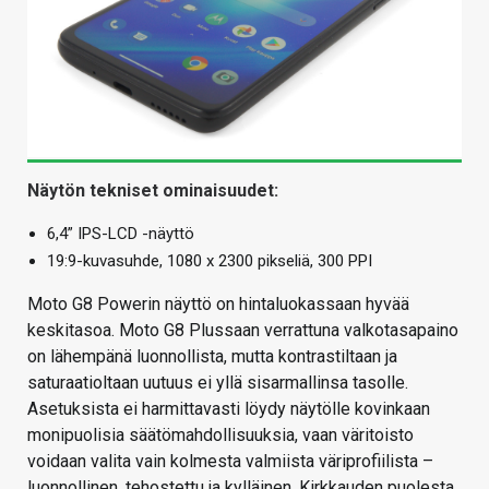
Näytön tekniset ominaisuudet:
6,4” IPS-LCD -näyttö
19:9-kuvasuhde, 1080 x 2300 pikseliä, 300 PPI
Moto G8 Powerin näyttö on hintaluokassaan hyvää
keskitasoa. Moto G8 Plussaan verrattuna valkotasapaino
on lähempänä luonnollista, mutta kontrastiltaan ja
saturaatioltaan uutuus ei yllä sisarmallinsa tasolle.
Asetuksista ei harmittavasti löydy näytölle kovinkaan
monipuolisia säätömahdollisuuksia, vaan väritoisto
voidaan valita vain kolmesta valmiista väriprofiilista –
luonnollinen, tehostettu ja kylläinen. Kirkkauden puolesta