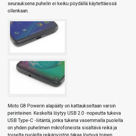
seurauksena puhelin ei keiku pöydällä käytettäessä
ollenkaan.
Moto G8 Powerin alapääty on kattaukseltaan varsin
perinteinen. Keskeltä löytyy USB 2.0 -nopeutta tukeva
USB Type-C -liitäntä, jonka tukena vasemmalla puolella
on yhden puhelimen mikrofoneista sisältävä reikä ja
toiselta puolelta reikärivistön takaa löytyvä toinen