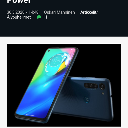
ARTIKKELIT
30.3.2020 - 14:48
Oskari Manninen
Artikkelit
/
Älypuhelimet
11
VIDEOT
TECHBBS
TIETOA
HINTA.FI
KAUPPA
VAIHDA TEEMA
HAKU