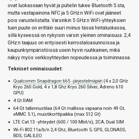
ovat luokassaan hyvät ja puhelin tukee Bluetooth 5:sta,
mutta vastapainona NFC ja 5 GHz:n WiFi ovat jääneet
pois varustelistalta. Varsinkin 5 GHz:n WiFi-yhteyksien
tuen puute on erittäin suuri miinus tässä hintaluokassa,
sillä kyseessä on nykyisin varsin yleinen ominaisuus. 2,4
GHz:n taajuus on erityisesti kerrostaloasunnoissa ja
kaupunkiympäristöissä usein hyvin ruuhkainen, mikä
näkyy myös verkkoyhteyden nopeudessa ja toiminnassa.
Tekniset ominaisuudet:
Qualcomm Snapdragon 665 -järjestelmäpiiri
(4 x 2,0 GHz
Kryo 260 Gold, 4 x 1,8 Ghz Kryo 260 Silver, Adreno 610
GPU)
4 Gt RAM
64 Gt tallennustilaa (64 Gt mallissa vapaana noin 49 Gt,
eMMC 5.1), muistikorttipaikka (max 512 Gt)
LTE Cat.13 -yhteydet (600 / 100 Mbit/s), 2CA, Dual SIM
Wi-Fi 802.11a/b/n 2,4 Ghz, Bluetooth 5, GPS, GLONASS,
BDS, GALILEO