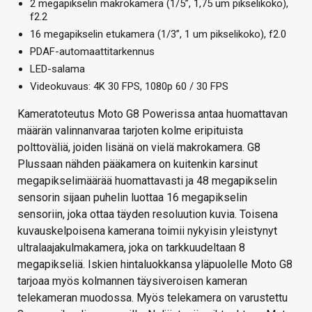
2 megapikselin makrokamera (1/5”, 1,75 um pikselikoko),
f2.2
16 megapikselin etukamera (1/3”, 1 um pikselikoko), f2.0
PDAF-automaattitarkennus
LED-salama
Videokuvaus: 4K 30 FPS, 1080p 60 / 30 FPS
Kameratoteutus Moto G8 Powerissa antaa huomattavan
määrän valinnanvaraa tarjoten kolme eripituista
polttoväliä, joiden lisänä on vielä makrokamera. G8
Plussaan nähden pääkamera on kuitenkin karsinut
megapikselimäärää huomattavasti ja 48 megapikselin
sensorin sijaan puhelin luottaa 16 megapikselin
sensoriin, joka ottaa täyden resoluution kuvia. Toisena
kuvauskelpoisena kamerana toimii nykyisin yleistynyt
ultralaajakulmakamera, joka on tarkkuudeltaan 8
megapikseliä. Iskien hintaluokkansa yläpuolelle Moto G8
tarjoaa myös kolmannen täysiveroisen kameran
telekameran muodossa. Myös telekamera on varustettu