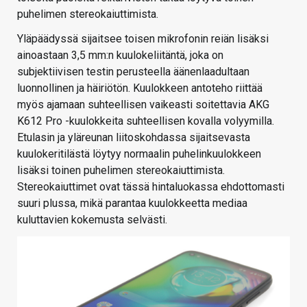
puhelimen stereokaiuttimista.
Yläpäädyssä sijaitsee toisen mikrofonin reiän lisäksi
ainoastaan 3,5 mm:n kuulokeliitäntä, joka on
subjektiivisen testin perusteella äänenlaadultaan
luonnollinen ja häiriötön. Kuulokkeen antoteho riittää
myös ajamaan suhteellisen vaikeasti soitettavia AKG
K612 Pro -kuulokkeita suhteellisen kovalla volyymilla.
Etulasin ja yläreunan liitoskohdassa sijaitsevasta
kuulokeritilästä löytyy normaalin puhelinkuulokkeen
lisäksi toinen puhelimen stereokaiuttimista.
Stereokaiuttimet ovat tässä hintaluokassa ehdottomasti
suuri plussa, mikä parantaa kuulokkeetta mediaa
kuluttavien kokemusta selvästi.