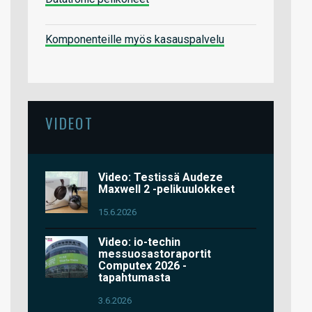
Komponenteille myös kasauspalvelu
VIDEOT
Video: Testissä Audeze
Maxwell 2 -pelikuulokkeet
15.6.2026
Video: io-techin
messuosastoraportit
Computex 2026 -
tapahtumasta
3.6.2026