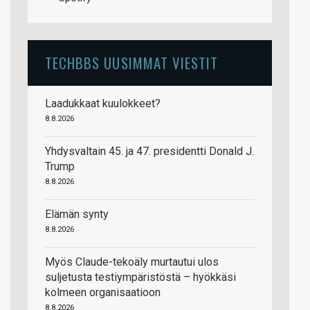
TECHBBS UUSIMMAT VIESTIT
Laadukkaat kuulokkeet?
8.8.2026
Yhdysvaltain 45. ja 47. presidentti Donald J.
Trump
8.8.2026
Elämän synty
8.8.2026
Myös Claude-tekoäly murtautui ulos
suljetusta testiympäristöstä – hyökkäsi
kolmeen organisaatioon
8.8.2026