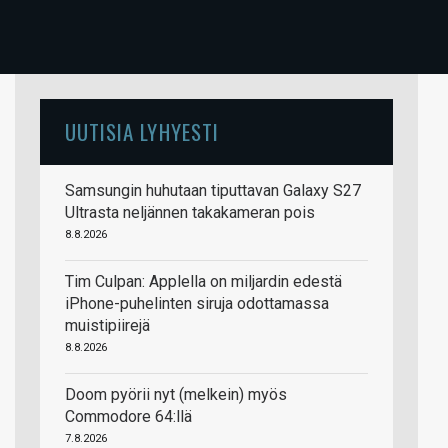
UUTISIA LYHYESTI
Samsungin huhutaan tiputtavan Galaxy S27
Ultrasta neljännen takakameran pois
8.8.2026
Tim Culpan: Applella on miljardin edestä
iPhone-puhelinten siruja odottamassa
muistipiirejä
8.8.2026
Doom pyörii nyt (melkein) myös
Commodore 64:llä
7.8.2026