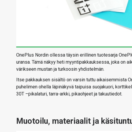
OnePlus Nordin ollessa täysin erillinen tuotesarja One
uransa. Tämä näkyy heti myyntipakkauksessa, joka on aik
värikseen mustan ja turkoosin yhdistelmän.
Itse pakkauksen sisältö on varsin tuttu aikaisemmista
puhelimen ohella läpinäkyvä taipuisa suojakuori, korttik
30T –pikalaturi, tarra-arkki, pikaohjeet ja takuutiedot.
Muotoilu, materiaalit ja käsitun