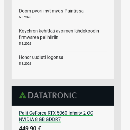
Doom pyörii nyt myös Paintissa
6.8.2026
Keychron kehittää avoimen lähdekoodin
firmwarea pelihiiriin
5.8.2026
Honor uudisti logonsa
5.8.2026
Palit GeForce RTX 5060 Infinity 2 OC
NVIDIA 8 GB GDDR7
449,90 €