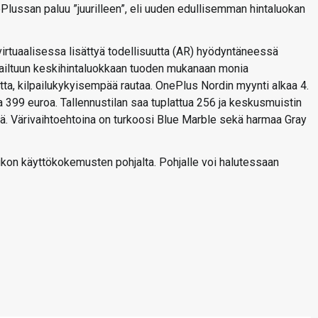
Plussan paluu ”juurilleen”, eli uuden edullisemman hintaluokan
irtuaalisessa lisättyä todellisuutta (AR) hyödyntäneessä
ilpailtuun keskihintaluokkaan tuoden mukanaan monia
a, kilpailukykyisempää rautaa. OnePlus Nordin myynti alkaa 4.
 399 euroa. Tallennustilan saa tuplattua 256 ja keskusmuistin
ää. Värivaihtoehtoina on turkoosi Blue Marble sekä harmaa Gray
ikon käyttökokemusten pohjalta. Pohjalle voi halutessaan