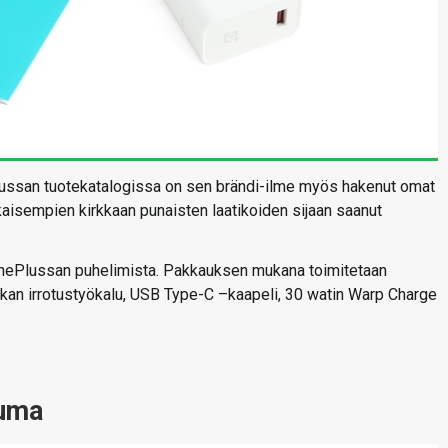
Plussan tuotekatalogissa on sen brändi-ilme myös hakenut omat
aisempien kirkkaan punaisten laatikoiden sijaan saanut
 OnePlussan puhelimista. Pakkauksen mukana toimitetaan
elkan irrotustyökalu, USB Type-C –kaapeli, 30 watin Warp Charge
tuma