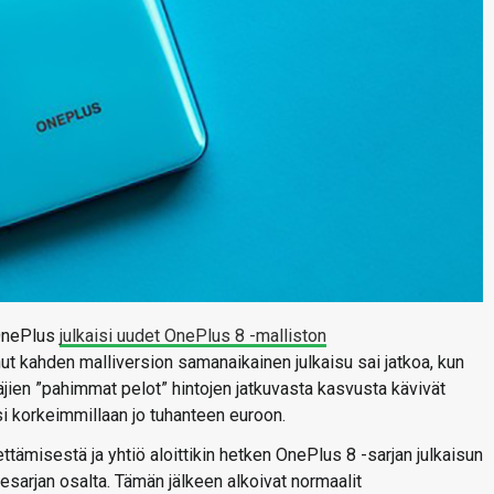
 OnePlus
julkaisi uudet OnePlus 8 -malliston
ut kahden malliversion samanaikainen julkaisu sai jatkoa, kun
jien ”pahimmat pelot” hintojen jatkuvasta kasvusta kävivät
si korkeimmillaan jo tuhanteen euroon.
tämisestä ja yhtiö aloittikin hetken OnePlus 8 -sarjan julkaisun
sarjan osalta. Tämän jälkeen alkoivat normaalit