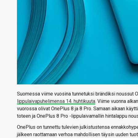
Suomessa viime vuosina tunnetuksi brändiksi noussut
lippulaivapuhelimensa 14. huhtikuuta
. Viime vuonna alkan
vuorossa olivat OnePlus 8 ja 8 Pro. Samaan aikaan käyttä
toteen ja OnePlus 8 Pro -lippulaivamallin hintalappu nou
OnePlus on tunnettu tulevien julkistustensa ennakkohypet
jälkeen raottamaan verhoa mahdollisen täysin uuden tuote