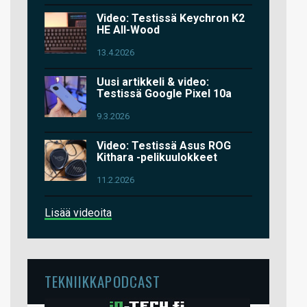
Video: Testissä Keychron K2
HE All-Wood
13.4.2026
Uusi artikkeli & video:
Testissä Google Pixel 10a
9.3.2026
Video: Testissä Asus ROG
Kithara -pelikuulokkeet
11.2.2026
Lisää videoita
TEKNIIKKAPODCAST