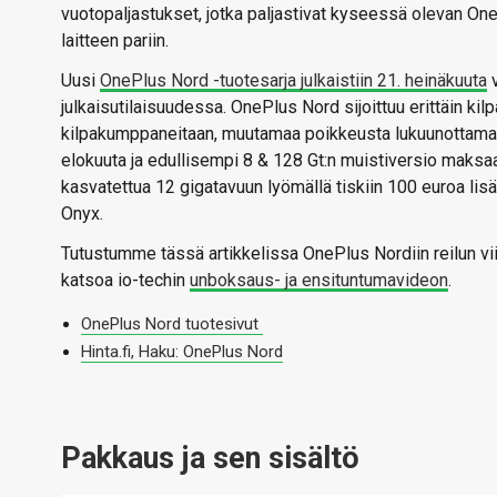
vuotopaljastukset, jotka paljastivat kyseessä olevan One
laitteen pariin.
Uusi
OnePlus Nord -tuotesarja julkaistiin 21. heinäkuuta
v
julkaisutilaisuudessa. OnePlus Nord sijoittuu erittäin k
kilpakumppaneitaan, muutamaa poikkeusta lukuunottamatt
elokuuta ja edullisempi 8 & 128 Gt:n muistiversio maksaa
kasvatettua 12 gigatavuun lyömällä tiskiin 100 euroa lis
Onyx.
Tutustumme tässä artikkelissa OnePlus Nordiin reilun vi
katsoa io-techin
unboksaus- ja ensituntumavideon
.
OnePlus Nord tuotesivut
Hinta.fi, Haku: OnePlus Nord
Pakkaus ja sen sisältö