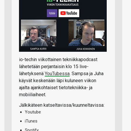
io-techin viikottainen tekniikkapodcast
lähetetään perjantaisin klo 15 live-
lähetyksenä
YouTubessa
. Sampsa ja Juha
käyvät keskenään läpi kuluneen viikon
ajalta ajankohtaiset tietotekniikka- ja
mobiiliaiheet.
Jälkikäteen katseltavissa/kuunneltavissa:
Youtube
iTunes
Spotify