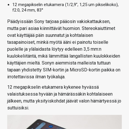
12 megapikselin etukamera (1/2,9”, 1,25 um pikselikoko),
f2.0, 24 mm, 83°
Päädyissään Sony tarjoaa pääosin vakiokattauksen,
mutta pari asiaa kiinnittävät huomion. Stereokaiuttimet
ovat käyttäjää päin suunnatut ja kohtalaisen
tasapainoiset, minkä myötä ääni ei painotu toiselle
puolelle ja ylälaidasta löytyy edelleen 3,5 mm:n
kuulokeliitäntä, mikä lämmittää langallisten kuulokkeiden
käyttäjien mieltä. Sonyn aiemmista malleista tuttuun
tapaan yhdistetty SIM-kortin ja MicroSD-kortin paikka on
irrotettavissa ilman työkaluja.
12 megapikselin etukamera kykenee hyvässä
valaistuksessa hyvään ja hämärässäkin kohtalaiseen
jälkeen, mutta yksityiskohdat jäävät valon hämärtyessä jo
suttuisiksi.