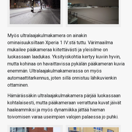
Myös ultralaajakulmakamera on ainakin
ominaisuuksiltaan Xperia 1 IV:stä tuttu. Värimaailma
mukailee pääkameraa kiitettävästi ja yleisilme on
luokassaan laadukas. Yksityiskohtia kertyy kuviin hyvin,
mutta kohinaa on havaittavissa pykälän pääkameran kuvia
enemmän. Ultralaajakulmakamerassa on myös
automaattitarkennus, joten sillä onnistuu lähikuvienkin
ottaminen.
Hämärässäkin ultralaajakulmakamera pärjää luokassaan
kohtalaisesti, mutta pääkameraan verrattuna kuvat jäivät
haaleammiksi ja myös dynamiikka jättää hieman
toivomisen varaa useimpien valojen palaessa jo puhki.