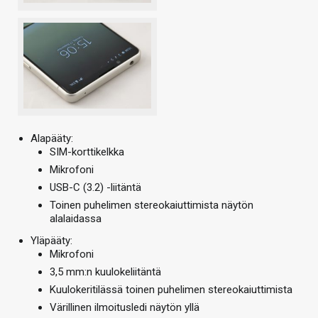
Alapääty:
SIM-korttikelkka
Mikrofoni
USB-C (3.2) -liitäntä
Toinen puhelimen stereokaiuttimista näytön
alalaidassa
Yläpääty:
Mikrofoni
3,5 mm:n kuulokeliitäntä
Kuulokeritilässä toinen puhelimen stereokaiuttimista
Värillinen ilmoitusledi näytön yllä