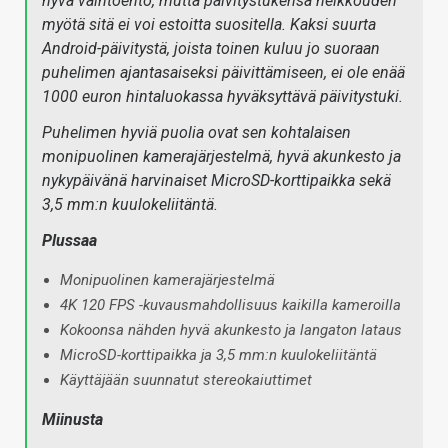
hyvä vaihtoehto, mutta päivitystukensa heikkouden
myötä sitä ei voi estoitta suositella. Kaksi suurta
Android-päivitystä, joista toinen kuluu jo suoraan
puhelimen ajantasaiseksi päivittämiseen, ei ole enää
1000 euron hintaluokassa hyväksyttävä päivitystuki.
Puhelimen hyviä puolia ovat sen kohtalaisen
monipuolinen kamerajärjestelmä, hyvä akunkesto ja
nykypäivänä harvinaiset MicroSD-korttipaikka sekä
3,5 mm:n kuulokeliitäntä.
Plussaa
Monipuolinen kamerajärjestelmä
4K 120 FPS -kuvausmahdollisuus kaikilla kameroilla
Kokoonsa nähden hyvä akunkesto ja langaton lataus
MicroSD-korttipaikka ja 3,5 mm:n kuulokeliitäntä
Käyttäjään suunnatut stereokaiuttimet
Miinusta