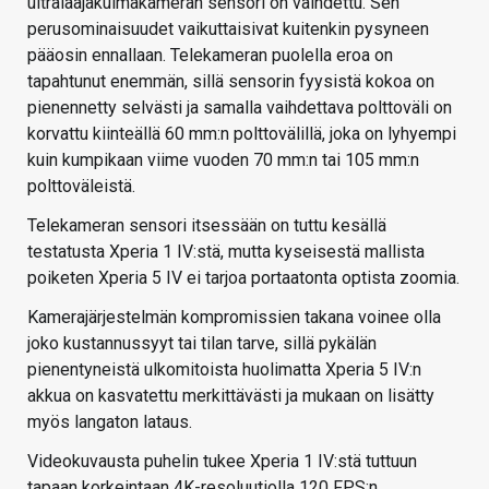
ultralaajakulmakameran sensori on vaihdettu. Sen
perusominaisuudet vaikuttaisivat kuitenkin pysyneen
pääosin ennallaan. Telekameran puolella eroa on
tapahtunut enemmän, sillä sensorin fyysistä kokoa on
pienennetty selvästi ja samalla vaihdettava polttoväli on
korvattu kiinteällä 60 mm:n polttovälillä, joka on lyhyempi
kuin kumpikaan viime vuoden 70 mm:n tai 105 mm:n
polttoväleistä.
Telekameran sensori itsessään on tuttu kesällä
testatusta Xperia 1 IV:stä, mutta kyseisestä mallista
poiketen Xperia 5 IV ei tarjoa portaatonta optista zoomia.
Kamerajärjestelmän kompromissien takana voinee olla
joko kustannussyyt tai tilan tarve, sillä pykälän
pienentyneistä ulkomitoista huolimatta Xperia 5 IV:n
akkua on kasvatettu merkittävästi ja mukaan on lisätty
myös langaton lataus.
Videokuvausta puhelin tukee Xperia 1 IV:stä tuttuun
tapaan korkeintaan 4K-resoluutiolla 120 FPS:n