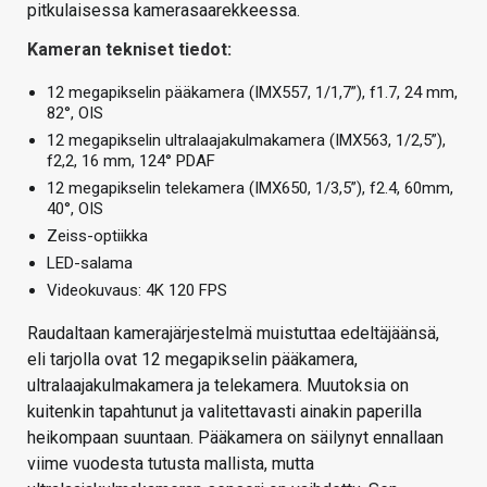
pitkulaisessa kamerasaarekkeessa.
Kameran tekniset tiedot:
12 megapikselin pääkamera (IMX557, 1/1,7”), f1.7, 24 mm,
82°, OIS
12 megapikselin ultralaajakulmakamera (IMX563, 1/2,5”),
f2,2, 16 mm, 124° PDAF
12 megapikselin telekamera (IMX650, 1/3,5”), f2.4, 60mm,
40°, OIS
Zeiss-optiikka
LED-salama
Videokuvaus: 4K 120 FPS
Raudaltaan kamerajärjestelmä muistuttaa edeltäjäänsä,
eli tarjolla ovat 12 megapikselin pääkamera,
ultralaajakulmakamera ja telekamera. Muutoksia on
kuitenkin tapahtunut ja valitettavasti ainakin paperilla
heikompaan suuntaan. Pääkamera on säilynyt ennallaan
viime vuodesta tutusta mallista, mutta