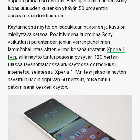
nopeus putoaa 60 hertsiin. Edeltäjämalliin nähden Sony
lupaa uutuuden kuitenkin yltävän 50 prosenttia
korkeampaan kirkkauteen.
Käytännössä näyttö on laadukkaan näköinen ja kuva on
miellyttävä katsoa. Positiivisena huomiona Sony
vaikuttaisi parantaneen jonkin verran puhelimen
lämmönhallintaa sitten viime kesänä testatun
Xperia 1
IV:n,
sillä näyttö tuntui pääosin pysyvän 120 hertsin
tilassa tavanomaisessa arkikäytössä esimerkiksi
internettiä selatessa. Xperia 1 IV:n testijaksolla näytön
havaittiin usein tippuvan 60 hertsiin, mikä tuntui
pätkimisenä kesken käytön.