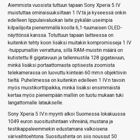
Aiemmista vuosista tuttuun tapaan Sony Xperia 5 IV
muistuttaa ominaisuuksiltaan 1 IV:tä ja kyseessä onkin
edelleen lippulaivaluokan laite pykälän useimpia
kilpailijoita pienemmällä koolla 6,1-tuumaisen OLED-
näyttönsä kanssa. Totuttuun tapaan laitteessa on
kuitenkin tehty koon lisäksi muitakin kompromisseja 1 IV
-huippumalliin verrattuna, sillä RAM-muistin määrä on
kutistettu 8 gigatavuun ja tallennustila 128 gigatavuun,
minkä lisäksi portaattomasta optisesta zoomista
telekamerassa on luovuttu kiinteän 60 mm:n objektiivin
tieltä. Puhelimessa on kuitenkin edelleen 1 IV:n tavoin
myös muistikorttipaikka, minkä lisäksi ensimmäistä
kertaa myös pienempään malliin on tuotu mukaan tuki
langattomalle lataukselle.
Sony Xperia 5 IV:n myynti alkoi Suomessa lokakuussa
1049 euron suositushintaan vihreänä, mustana ja
testikappaleemmekin edustamana valkoisena
värivaihtoehtona. Suositushinta on siis noussut 50