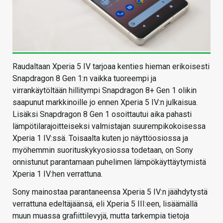
Raudaltaan Xperia 5 IV tarjoaa kenties hieman erikoisesti
Snapdragon 8 Gen 1:n vaikka tuoreempi ja
virrankäytöltään hillitympi Snapdragon 8+ Gen 1 olikin
saapunut markkinoille jo ennen Xperia 5 IV:n julkaisua.
Lisäksi Snapdragon 8 Gen 1 osoittautui aika pahasti
lämpötilarajoitteiseksi valmistajan suurempikokoisessa
Xperia 1 IV:ssä. Toisaalta kuten jo näyttöosiossa ja
myöhemmin suorituskykyosiossa todetaan, on Sony
onnistunut parantamaan puhelimen lämpökäyttäytymistä
Xperia 1 IV:hen verrattuna.
Sony mainostaa parantaneensa Xperia 5 IV:n jäähdytystä
verrattuna edeltäjäänsä, eli Xperia 5 III:een, lisäämällä
muun muassa grafiittilevyjä, mutta tarkempia tietoja