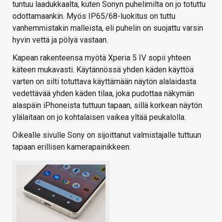
tuntuu laadukkaalta, kuten Sonyn puhelimilta on jo totuttu
odottamaankin. Myös IP65/68-luokitus on tuttu
vanhemmistakin malleista, eli puhelin on suojattu varsin
hyvin vettä ja pölyä vastaan.
Kapean rakenteensa myötä Xperia 5 IV sopii yhteen
käteen mukavasti. Käytännössä yhden käden käyttöä
varten on silti totuttava käyttämään näytön alalaidasta
vedettävää yhden käden tilaa, joka pudottaa näkymän
alaspäin iPhoneista tuttuun tapaan, sillä korkean näytön
ylälaitaan on jo kohtalaisen vaikea yltää peukalolla.
Oikealle sivulle Sony on sijoittanut valmistajalle tuttuun
tapaan erillisen kamerapainikkeen.