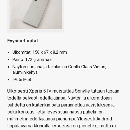
Fyysiset mitat
Ulkomitat: 156 x 67 x 8,2 mm
Paino: 172 grammaa
Näytön suojana ja takalasina Gorilla Glass Victus,
alumiinikehys
IP65/IP68
Ulkoisesti Xperia 5 IV muistuttaa Sonylle tuttuun tapaan
todella selvästi edeltäjäänsä. Näytön ja ulkomittojen
suhdetta on kuitenkin satu parannettua aavistuksen ja
sekä korkeus- että leveyssuunnassa puhelin on
millimetrin edeltäjäänsä pienempi. Yleisesti Android-
lippulaivamarkkinoilla kyseessä on pienehkö, mutta ei