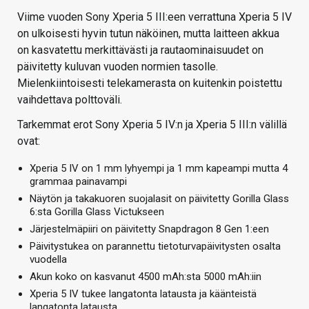
Viime vuoden Sony Xperia 5 III:een verrattuna Xperia 5 IV
on ulkoisesti hyvin tutun näköinen, mutta laitteen akkua
on kasvatettu merkittävästi ja rautaominaisuudet on
päivitetty kuluvan vuoden normien tasolle.
Mielenkiintoisesti telekamerasta on kuitenkin poistettu
vaihdettava polttoväli.
Tarkemmat erot Sony Xperia 5 IV:n ja Xperia 5 III:n välillä
ovat:
Xperia 5 IV on 1 mm lyhyempi ja 1 mm kapeampi mutta 4
grammaa painavampi
Näytön ja takakuoren suojalasit on päivitetty Gorilla Glass
6:sta Gorilla Glass Victukseen
Järjestelmäpiiri on päivitetty Snapdragon 8 Gen 1:een
Päivitystukea on parannettu tietoturvapäivitysten osalta
vuodella
Akun koko on kasvanut 4500 mAh:sta 5000 mAh:iin
Xperia 5 IV tukee langatonta latausta ja käänteistä
langatonta latausta