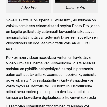
Video Pro
Cinema Pro
Sovelluskattaus on Xperia 1 IV:stä tuttu, eli mukana on
valokuvaamiseen erinomaisesti sopiva Photo Pro, jossa
on tarjolla pelkistetty automaattikuvaustila ja kattavat
manuaalitilat, mutta valitettavasti kyseisen sovelluksen
videokuvaus on edelleen rajoitettu vain 4K 30 FPS -
tasolle.
Korkeampia videon nopeuksia varten on käytettävä
Video Pro- tai Cinema Pro -sovelluksia, joista ensiksi
mainittu on pykälän helppokäyttöisempi ja paremmin
automaattiasetuksilla kuvaamiseen sopiva. Kyseisistä
sovelluksista 4K-resoluutiolla virkistystaajuuden voi
valita myös 60 hertsiin tai 120 hertsiin. Harmillisena
miinuksena molempien nopeampien kuvaustilojen
kanssa on luovuttava digitaalisesta kuvanvakauksesta.
Useampien sovellusten tarjoaminen itsessään voi