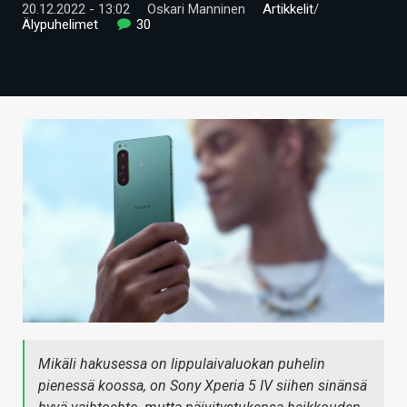
20.12.2022 - 13:02
Oskari Manninen
Artikkelit
/
ARTIKKELIT
Älypuhelimet
30
VIDEOT
TECHBBS
TIETOA
HINTA.FI
KAUPPA
VAIHDA TEEMA
HAKU
Mikäli hakusessa on lippulaivaluokan puhelin
pienessä koossa, on Sony Xperia 5 IV siihen sinänsä