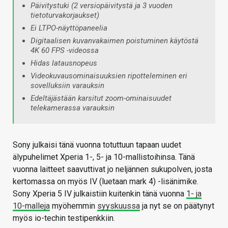
Päivitystuki (2 versiopäivitystä ja 3 vuoden
tietoturvakorjaukset)
Ei LTPO-näyttöpaneelia
Digitaalisen kuvanvakaimen poistuminen käytöstä
4K 60 FPS -videossa
Hidas latausnopeus
Videokuvausominaisuuksien ripotteleminen eri
sovelluksiin varauksin
Edeltäjästään karsitut zoom-ominaisuudet
telekamerassa varauksin
Sony julkaisi tänä vuonna totuttuun tapaan uudet
älypuhelimet Xperia 1-, 5- ja 10-mallistoihinsa. Tänä
vuonna laitteet saavuttivat jo neljännen sukupolven, josta
kertomassa on myös IV (luetaan mark 4) -lisänimike.
Sony Xperia 5 IV julkaistiin kuitenkin tänä vuonna
1- ja
10-malleja
myöhemmin
syyskuussa
ja nyt se on päätynyt
myös io-techin testipenkkiin.