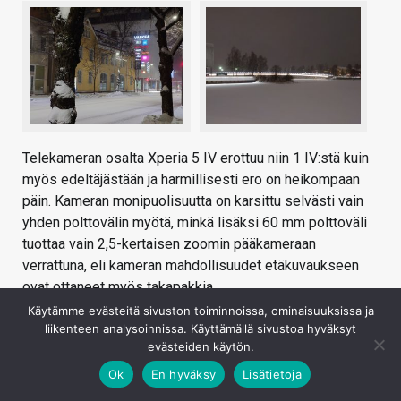
Telekameran osalta Xperia 5 IV erottuu niin 1 IV:stä kuin
myös edeltäjästään ja harmillisesti ero on heikompaan
päin. Kameran monipuolisuutta on karsittu selvästi vain
yhden polttovälin myötä, minkä lisäksi 60 mm polttoväli
tuottaa vain 2,5-kertaisen zoomin pääkameraan
verrattuna, eli kameran mahdollisuudet etäkuvaukseen
ovat ottaneet myös takapakkia
Käytämme evästeitä sivuston toiminnoissa, ominaisuuksissa ja
Kuvanlaadultaan telekamera on kuitenkin luokassaan
liikenteen analysoinnissa. Käyttämällä sivustoa hyväksyt
varsin hyvä. Harmillisesti telekameran värintoisto
evästeiden käytön.
poikkeaa kohtalaisen selvästi kahdesta muusta
Ok
En hyväksy
Lisätietoja
kamerasta. Positiivisena puolena värit ovat useimmiten