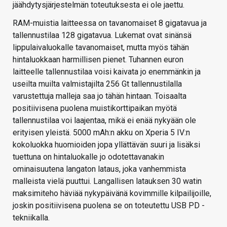
jäähdytysjärjestelmän toteutuksesta ei ole jaettu.
RAM-muistia laitteessa on tavanomaiset 8 gigatavua ja
tallennustilaa 128 gigatavua. Lukemat ovat sinänsä
lippulaivaluokalle tavanomaiset, mutta myös tähän
hintaluokkaan harmillisen pienet. Tuhannen euron
laitteelle tallennustilaa voisi kaivata jo enemmänkin ja
useilta muilta valmistajilta 256 Gt tallennustilalla
varustettuja malleja saa jo tähän hintaan. Toisaalta
positiivisena puolena muistikorttipaikan myötä
tallennustilaa voi laajentaa, mikä ei enää nykyään ole
erityisen yleistä. 5000 mAh:n akku on Xperia 5 IV:n
kokoluokka huomioiden jopa yllättävän suuri ja lisäksi
tuettuna on hintaluokalle jo odotettavanakin
ominaisuutena langaton lataus, joka vanhemmista
malleista vielä puuttui. Langallisen latauksen 30 watin
maksimiteho häviää nykypäivänä kovimmille kilpailijoille,
joskin positiivisena puolena se on toteutettu USB PD -
tekniikalla.