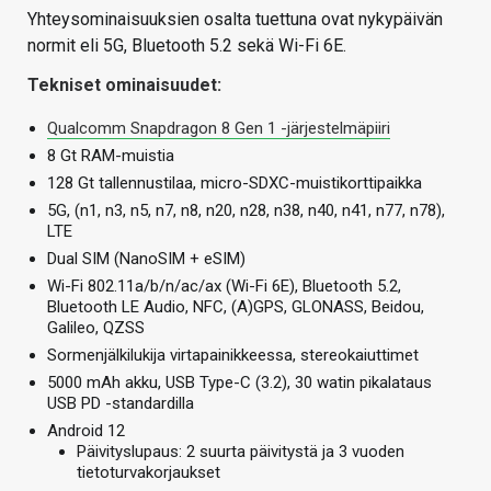
Yhteysominaisuuksien osalta tuettuna ovat nykypäivän
normit eli 5G, Bluetooth 5.2 sekä Wi-Fi 6E.
Tekniset ominaisuudet:
Qualcomm Snapdragon 8 Gen 1 -järjestelmäpiiri
8 Gt RAM-muistia
128 Gt tallennustilaa, micro-SDXC-muistikorttipaikka
5G, (n1, n3, n5, n7, n8, n20, n28, n38, n40, n41, n77, n78),
LTE
Dual SIM (NanoSIM + eSIM)
Wi-Fi 802.11a/b/n/ac/ax (Wi-Fi 6E), Bluetooth 5.2,
Bluetooth LE Audio, NFC, (A)GPS, GLONASS, Beidou,
Galileo, QZSS
Sormenjälkilukija virtapainikkeessa, stereokaiuttimet
5000 mAh akku, USB Type-C (3.2), 30 watin pikalataus
USB PD -standardilla
Android 12
Päivityslupaus: 2 suurta päivitystä ja 3 vuoden
tietoturvakorjaukset