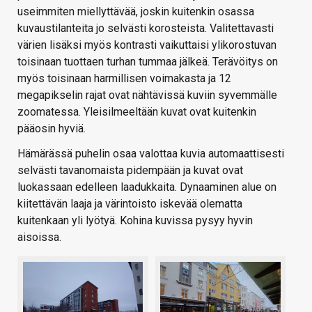
useimmiten miellyttävää, joskin kuitenkin osassa
kuvaustilanteita jo selvästi korosteista. Valitettavasti
värien lisäksi myös kontrasti vaikuttaisi ylikorostuvan
toisinaan tuottaen turhan tummaa jälkeä. Terävöitys on
myös toisinaan harmillisen voimakasta ja 12
megapikselin rajat ovat nähtävissä kuviin syvemmälle
zoomatessa. Yleisilmeeltään kuvat ovat kuitenkin
pääosin hyviä.
Hämärässä puhelin osaa valottaa kuvia automaattisesti
selvästi tavanomaista pidempään ja kuvat ovat
luokassaan edelleen laadukkaita. Dynaaminen alue on
kiitettävän laaja ja värintoisto iskevää olematta
kuitenkaan yli lyötyä. Kohina kuvissa pysyy hyvin
aisoissa.