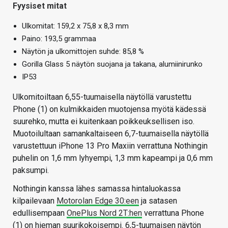
Fyysiset mitat
Ulkomitat: 159,2 x 75,8 x 8,3 mm
Paino: 193,5 grammaa
Näytön ja ulkomittojen suhde: 85,8 %
Gorilla Glass 5 näytön suojana ja takana, alumiinirunko
IP53
Ulkomitoiltaan 6,55-tuumaisella näytöllä varustettu
Phone (1) on kulmikkaiden muotojensa myötä kädessä
suurehko, mutta ei kuitenkaan poikkeuksellisen iso.
Muotoilultaan samankaltaiseen 6,7-tuumaisella näytöllä
varustettuun iPhone 13 Pro Maxiin verrattuna Nothingin
puhelin on 1,6 mm lyhyempi, 1,3 mm kapeampi ja 0,6 mm
paksumpi.
Nothingin kanssa lähes samassa hintaluokassa
kilpailevaan
Motorolan Edge 30:een
ja satasen
edullisempaan
OnePlus Nord 2T:hen
verrattuna Phone
(1) on hieman suurikokoisempi. 6,5-tuumaisen näytön