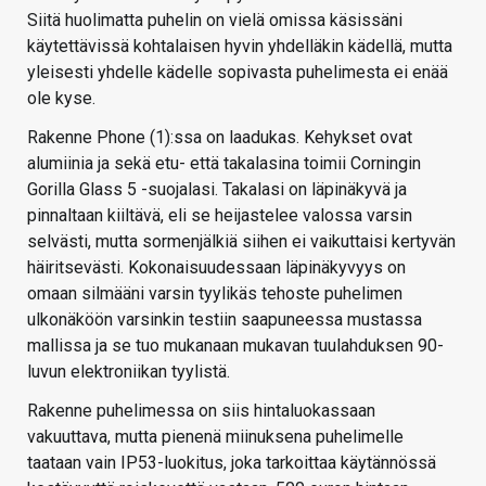
Siitä huolimatta puhelin on vielä omissa käsissäni
käytettävissä kohtalaisen hyvin yhdelläkin kädellä, mutta
yleisesti yhdelle kädelle sopivasta puhelimesta ei enää
ole kyse.
Rakenne Phone (1):ssa on laadukas. Kehykset ovat
alumiinia ja sekä etu- että takalasina toimii Corningin
Gorilla Glass 5 -suojalasi. Takalasi on läpinäkyvä ja
pinnaltaan kiiltävä, eli se heijastelee valossa varsin
selvästi, mutta sormenjälkiä siihen ei vaikuttaisi kertyvän
häiritsevästi. Kokonaisuudessaan läpinäkyvyys on
omaan silmääni varsin tyylikäs tehoste puhelimen
ulkonäköön varsinkin testiin saapuneessa mustassa
mallissa ja se tuo mukanaan mukavan tuulahduksen 90-
luvun elektroniikan tyylistä.
Rakenne puhelimessa on siis hintaluokassaan
vakuuttava, mutta pienenä miinuksena puhelimelle
taataan vain IP53-luokitus, joka tarkoittaa käytännössä