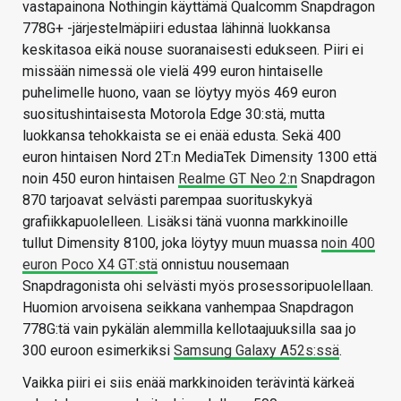
vastapainona Nothingin käyttämä Qualcomm Snapdragon
778G+ -järjestelmäpiiri edustaa lähinnä luokkansa
keskitasoa eikä nouse suoranaisesti edukseen. Piiri ei
missään nimessä ole vielä 499 euron hintaiselle
puhelimelle huono, vaan se löytyy myös 469 euron
suositushintaisesta Motorola Edge 30:stä, mutta
luokkansa tehokkaista se ei enää edusta. Sekä 400
euron hintaisen Nord 2T:n MediaTek Dimensity 1300 että
noin 450 euron hintaisen
Realme GT Neo 2:n
Snapdragon
870 tarjoavat selvästi parempaa suorituskykyä
grafiikkapuolelleen. Lisäksi tänä vuonna markkinoille
tullut Dimensity 8100, joka löytyy muun muassa
noin 400
euron Poco X4 GT:stä
onnistuu nousemaan
Snapdragonista ohi selvästi myös prosessoripuolellaan.
Huomion arvoisena seikkana vanhempaa Snapdragon
778G:tä vain pykälän alemmilla kellotaajuuksilla saa jo
300 euroon esimerkiksi
Samsung Galaxy A52s:ssä
.
Vaikka piiri ei siis enää markkinoiden terävintä kärkeä