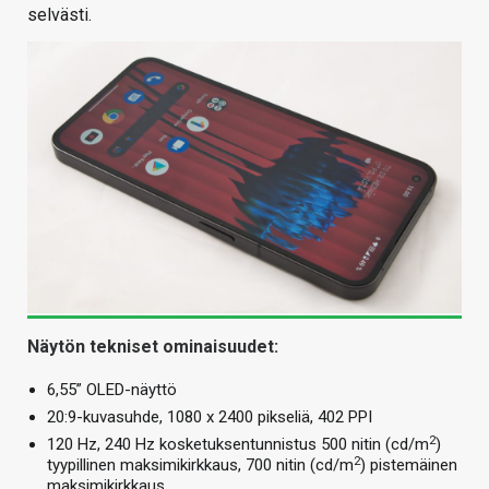
selvästi.
Näytön tekniset ominaisuudet:
6,55” OLED-näyttö
20:9-kuvasuhde, 1080 x 2400 pikseliä, 402 PPI
2
120 Hz, 240 Hz kosketuksentunnistus 500 nitin (cd/m
)
2
tyypillinen maksimikirkkaus, 700 nitin (cd/m
) pistemäinen
maksimikirkkaus