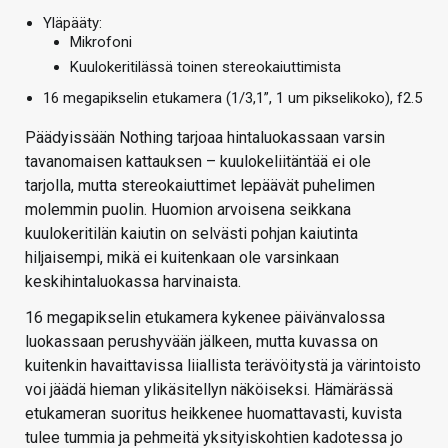
Yläpääty:
Mikrofoni
Kuulokeritilässä toinen stereokaiuttimista
16 megapikselin etukamera (1/3,1”, 1 um pikselikoko), f2.5
Päädyissään Nothing tarjoaa hintaluokassaan varsin
tavanomaisen kattauksen – kuulokeliitäntää ei ole
tarjolla, mutta stereokaiuttimet lepäävät puhelimen
molemmin puolin. Huomion arvoisena seikkana
kuulokeritilän kaiutin on selvästi pohjan kaiutinta
hiljaisempi, mikä ei kuitenkaan ole varsinkaan
keskihintaluokassa harvinaista.
16 megapikselin etukamera kykenee päivänvalossa
luokassaan perushyvään jälkeen, mutta kuvassa on
kuitenkin havaittavissa liiallista terävöitystä ja värintoisto
voi jäädä hieman ylikäsitellyn näköiseksi. Hämärässä
etukameran suoritus heikkenee huomattavasti, kuvista
tulee tummia ja pehmeitä yksityiskohtien kadotessa jo