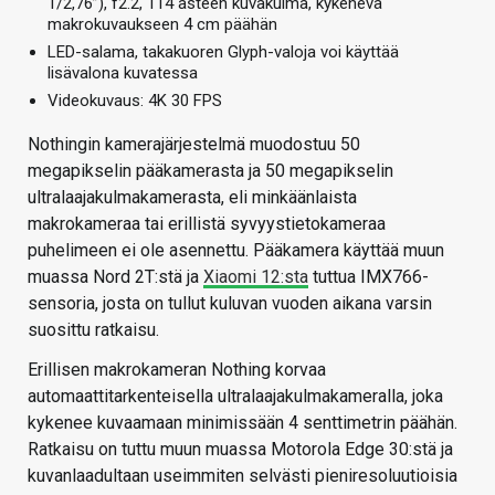
1/2,76”), f2.2, 114 asteen kuvakulma, kykenevä
makrokuvaukseen 4 cm päähän
LED-salama, takakuoren Glyph-valoja voi käyttää
lisävalona kuvatessa
Videokuvaus: 4K 30 FPS
Nothingin kamerajärjestelmä muodostuu 50
megapikselin pääkamerasta ja 50 megapikselin
ultralaajakulmakamerasta, eli minkäänlaista
makrokameraa tai erillistä syvyystietokameraa
puhelimeen ei ole asennettu. Pääkamera käyttää muun
muassa Nord 2T:stä ja
Xiaomi 12:sta
tuttua IMX766-
sensoria, josta on tullut kuluvan vuoden aikana varsin
suosittu ratkaisu.
Erillisen makrokameran Nothing korvaa
automaattitarkenteisella ultralaajakulmakameralla, joka
kykenee kuvaamaan minimissään 4 senttimetrin päähän.
Ratkaisu on tuttu muun muassa Motorola Edge 30:stä ja
kuvanlaadultaan useimmiten selvästi pieniresoluutioisia