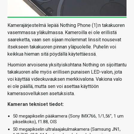
Kamerajärjestelmä lepää Nothing Phone (1):n takakuoren
vasemmassa yläkulmassa. Kameroilla ei ole erillistä
saareketta, vaan sen sijaan molemmat linssit nousevat
itsekseen takakuoren pinnan yläpuolelle. Puhelin voi
keikkua hieman sitä pöydällä käytettäessä.
Huomion arvoisena yksityiskohtana Nothing on sijoittantu
takakuoren alle myös erillisen punaisen LED-valon, jota
voi käyttää videokuvauksen merkkivalona. Vakiona valo
ei ole päällä, mutta sen voi asettaa käyttöön
kamerasovelluksen asetuksista.
Kameran tekniset tiedot:
50 megapikselin pääkamera (Sony IMX766, 1/1,56”, 1 um
pikselikoko), f1.88, OIS
50 megapikselin ultralaajakulmakamera (Samsung JN1,