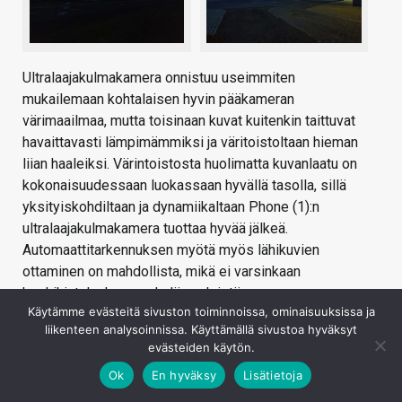
Ultralaajakulmakamera onnistuu useimmiten
mukailemaan kohtalaisen hyvin pääkameran
värimaailmaa, mutta toisinaan kuvat kuitenkin taittuvat
havaittavasti lämpimämmiksi ja väritoistoltaan hieman
liian haaleiksi. Värintoistosta huolimatta kuvanlaatu on
kokonaisuudessaan luokassaan hyvällä tasolla, sillä
yksityiskohdiltaan ja dynamiikaltaan Phone (1):n
ultralaajakulmakamera tuottaa hyvää jälkeä.
Automaattitarkennuksen myötä myös lähikuvien
ottaminen on mahdollista, mikä ei varsinkaan
keskihintaluokassa ole liian yleistä.
Käytämme evästeitä sivuston toiminnoissa, ominaisuuksissa ja
Hämärässä ultralaajakulmakameran kuvista tulee selvästi
liikenteen analysoinnissa. Käyttämällä sivustoa hyväksyt
pääkameraa hämärämpiä, minkä lisäksi niihin voi tulla
evästeiden käytön.
hieman vihertävä vivahde. Kuvat säilyvät kuitenkin
Ok
En hyväksy
Lisätietoja
käyttökelpoisina ja kohinaa niihin ei juurikaan muodostu.