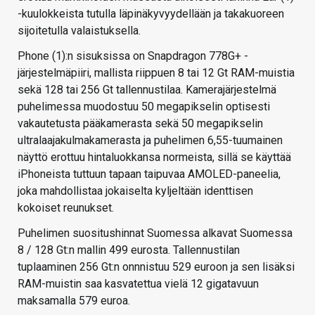
-kuulokkeista tutulla läpinäkyvyydellään ja takakuoreen
sijoitetulla valaistuksella.
Phone (1):n sisuksissa on Snapdragon 778G+ -
järjestelmäpiiri, mallista riippuen 8 tai 12 Gt RAM-muistia
sekä 128 tai 256 Gt tallennustilaa. Kamerajärjestelmä
puhelimessa muodostuu 50 megapikselin optisesti
vakautetusta pääkamerasta sekä 50 megapikselin
ultralaajakulmakamerasta ja puhelimen 6,55-tuumainen
näyttö erottuu hintaluokkansa normeista, sillä se käyttää
iPhoneista tuttuun tapaan taipuvaa AMOLED-paneelia,
joka mahdollistaa jokaiselta kyljeltään identtisen
kokoiset reunukset.
Puhelimen suositushinnat Suomessa alkavat Suomessa
8 / 128 Gt:n mallin 499 eurosta. Tallennustilan
tuplaaminen 256 Gt:n onnnistuu 529 euroon ja sen lisäksi
RAM-muistin saa kasvatettua vielä 12 gigatavuun
maksamalla 579 euroa.