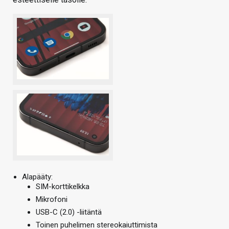
Alapääty:
SIM-korttikelkka
Mikrofoni
USB-C (2.0) -liitäntä
Toinen puhelimen stereokaiuttimista