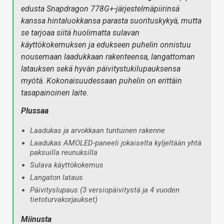
edusta Snapdragon 778G+-järjestelmäpiirinsä
kanssa hintaluokkansa parasta suorituskykyä, mutta
se tarjoaa siitä huolimatta sulavan
käyttökokemuksen ja edukseen puhelin onnistuu
nousemaan laadukkaan rakenteensa, langattoman
latauksen sekä hyvän päivitystukilupauksensa
myötä. Kokonaisuudessaan puhelin on erittäin
tasapainoinen laite.
Plussaa
Laadukas ja arvokkaan tuntuinen rakenne
Laadukas AMOLED-paneeli jokaiselta kyljeltään yhtä
paksuilla reunuksilla
Sulava käyttökokemus
Langaton lataus
Päivityslupaus (3 versiopäivitystä ja 4 vuoden
tietoturvakorjaukset)
Miinusta