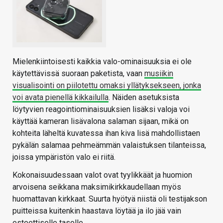
Mielenkiintoisesti kaikkia valo-ominaisuuksia ei ole
käytettävissä suoraan paketista, vaan
musiikin
visualisointi on piilotettu omaksi yllätyksekseen, jonka
voi avata pienellä kikkailulla
. Näiden asetuksista
löytyvien reagointiominaisuuksien lisäksi valoja voi
käyttää kameran lisävalona salaman sijaan, mikä on
kohteita läheltä kuvatessa ihan kiva lisä mahdollistaen
pykälän salamaa pehmeämmän valaistuksen tilanteissa,
joissa ympäristön valo ei riitä.
Kokonaisuudessaan valot ovat tyylikkäät ja huomion
arvoisena seikkana maksimikirkkaudellaan myös
huomattavan kirkkaat. Suurta hyötyä niistä oli testijakson
puitteissa kuitenkin haastava löytää ja ilo jää vain
esteettiselle tasolle.