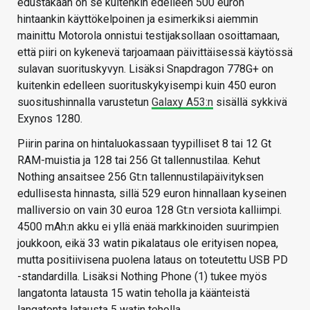
edustakaan on se kuitenkin edelleen 500 euron
hintaankin käyttökelpoinen ja esimerkiksi aiemmin
mainittu Motorola onnistui testijaksollaan osoittamaan,
että piiri on kykenevä tarjoamaan päivittäisessä käytössä
sulavan suorituskyvyn. Lisäksi Snapdragon 778G+ on
kuitenkin edelleen suorituskykyisempi kuin 450 euron
suositushinnalla varustetun
Galaxy A53:n
sisällä sykkivä
Exynos 1280.
Piirin parina on hintaluokassaan tyypilliset 8 tai 12 Gt
RAM-muistia ja 128 tai 256 Gt tallennustilaa. Kehut
Nothing ansaitsee 256 Gt:n tallennustilapäivityksen
edullisesta hinnasta, sillä 529 euron hinnallaan kyseinen
malliversio on vain 30 euroa 128 Gt:n versiota kalliimpi.
4500 mAh:n akku ei yllä enää markkinoiden suurimpien
joukkoon, eikä 33 watin pikalataus ole erityisen nopea,
mutta positiivisena puolena lataus on toteutettu USB PD
-standardilla. Lisäksi Nothing Phone (1) tukee myös
langatonta latausta 15 watin teholla ja käänteistä
langatonta latausta 5 watin teholla.