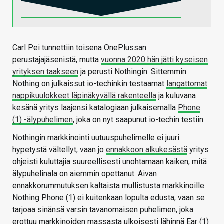
Carl Pei tunnettiin toisena OnePlussan
perustajajäsenistä, mutta
vuonna 2020 hän jätti kyseisen
yrityksen taakseen
ja perusti Nothingin. Sittemmin
Nothing on julkaissut io-techinkin testaamat
langattomat
nappikuulokkeet läpinäkyvällä rakenteella
ja kuluvana
kesänä yritys laajensi katalogiaan julkaisemalla
Phone
(1) -älypuhelimen
, joka on nyt saapunut io-techin testiin.
Nothingin markkinointi uutuuspuhelimelle ei juuri
hypetystä vältellyt, vaan jo
ennakkoon alkukesästä
yritys
ohjeisti kuluttajia suureellisesti unohtamaan kaiken, mitä
älypuhelinala on aiemmin opettanut. Aivan
ennakkorummutuksen kaltaista mullistusta markkinoille
Nothing Phone (1) ei kuitenkaan lopulta edusta, vaan se
tarjoaa sinänsä varsin tavanomaisen puhelimen, joka
erottuu markkinoiden massasta ulkoisesti lähinnä Ear (1)