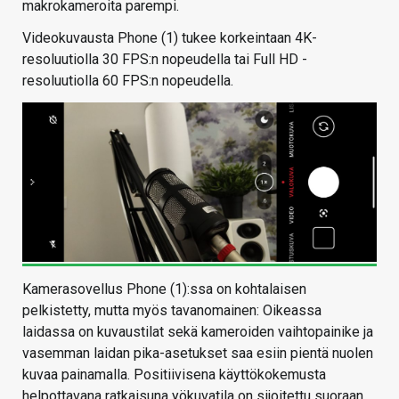
makrokameroita parempi.
Videokuvausta Phone (1) tukee korkeintaan 4K-
resoluutiolla 30 FPS:n nopeudella tai Full HD -
resoluutiolla 60 FPS:n nopeudella.
Kamerasovellus Phone (1):ssa on kohtalaisen
pelkistetty, mutta myös tavanomainen: Oikeassa
laidassa on kuvaustilat sekä kameroiden vaihtopainike ja
vasemman laidan pika-asetukset saa esiin pientä nuolen
kuvaa painamalla. Positiivisena käyttökokemusta
helpottavana ratkaisuna yökuvatila on sijoitettu suoraan