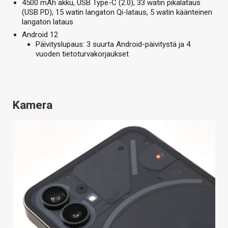
4500 mAh akku, USB Type-C (2.0), 33 watin pikalataus
(USB PD), 15 watin langaton Qi-lataus, 5 watin käänteinen
langaton lataus
Android 12
Päivityslupaus: 3 suurta Android-päivitystä ja 4
vuoden tietoturvakorjaukset
Kamera