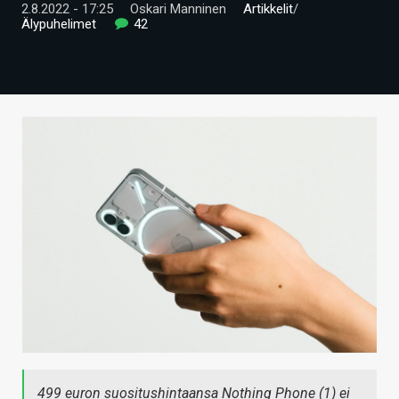
2.8.2022 - 17:25
Oskari Manninen
Artikkelit
/
ARTIKKELIT
Älypuhelimet
42
VIDEOT
TECHBBS
TIETOA
HINTA.FI
KAUPPA
VAIHDA TEEMA
HAKU
499 euron suositushintaansa Nothing Phone (1) ei