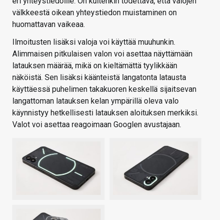
eri yhteystiedoille. On kuitenkin todettava, että valojen
välkkeestä oikean yhteystiedon muistaminen on
huomattavan vaikeaa.
Ilmoitusten lisäksi valoja voi käyttää muuhunkin.
Alimmaisen pitkulaisen valon voi asettaa näyttämään
latauksen määrää, mikä on kieltämättä tyylikkään
näköistä. Sen lisäksi käänteistä langatonta latausta
käyttäessä puhelimen takakuoren keskellä sijaitsevan
langattoman latauksen kelan ympärillä oleva valo
käynnistyy hetkellisesti latauksen aloituksen merkiksi.
Valot voi asettaa reagoimaan Googlen avustajaan.