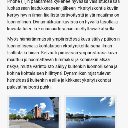
Phone (1):n pääkamera kykenee hyvässä valaistuksessa
luokassaan laadukkaaseen jälkeen. Yksityiskohtia kuviin
kertyy hyvin ilman liiallista terävöitystä ja värimaailma on
luonnollinen. Dynamiikkakin kuvissa on hyvällä tasolla ja
kuvista tulee kokonaisuudessaan miellyttäviä katsella.
Myös hämärämmässä ympäristössä kuva säilyy pääosin
luonnollisena ja kohtalaisen yksityiskohtaisena ilman
liiallista kohinaa. Selvästi pimeässä ympäristössä kuva
muuttuu jo huomattavan tummaksi ja kohinakin alkaa
näkyä, mutta värintoisto säilyy kuitenkin luonnollisena ja
kohina kohtalaisen hillittynä. Dynamiikan rajat tulevat
hämärässä kuitenkin esille ja kirkkaat yksityiskohdat
palavat helposti puhki.