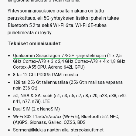
Yhteysominaisuuksien osalta mukana on tuttu
peruskattaus, eli 5G-yhteyksien lisäksi puhelin tukee
Bluetooth 5.2:ta sekä Wi-Fi 6:ta. Wi-Fi 6E-tukea
puhelimesta ei löydy.
Tekniset ominaisuudet:
Qualcomm Snapdragon 778G+ -järjestelmäpiiri
(1 x 2,5
GHz Cortex-A78 + 3 x 2,4 GHz Cortex-A78 + 4 x 1,8 GHz
Cortex-A55 CPU, Adreno 642L GPU)
8 tai 12 Gt LPDDR5-RAM-muistia
128 tai 256 Gt tallennustilaa (256 Gt:n mallissa vapaana
noin 236 Gt)
5G, NSA & SA, sub6 (n1, n3, n5, n7, n8, n20, n28, n38, n40,
n41, n77, n78), LTE
Dual SIM (2 x NanoSIM)
Wi-Fi 802.11a/b/n/ac/ax (Wi-Fi 6), Bluetooth 5.2, NFC,
(A)GPS, Glonass, Galileo, QZSS, BDS
Sormenjälkilukija näytön alla, stereokaiuttimet