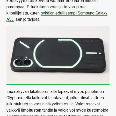
kestävyyttä roiskevettä vastaan. 500 euron hintaan
parempaa IP-luokitusta voisi jo toivoa ja osa
kilpailijoista, kuten
pykälän edullisempi Samsung Galaxy
A53
, sen jo tarjoaa.
Läpinäkyvän takakuoren alla lepäävät myös puhelimen
Glyph-nimellä kulkevat taustavalot, jotka olivat laitteen
julkistuksessa varsin näkyvästi esillä. Valot osaavat
välkkyä ilmoitusten tahtiin ja valoja voi myös kustomoida