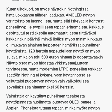
Kuten ulkokuori, on myös näyttökin Nothingissa
hintaluokkaansa nähden laadukas. AMOLED-näytön
värintoisto on luonnollista, mutta silti iskevää ja kontrasti
paneelityypille tyypilliseen tapaan erinomaista. Kirkkaus
osoittautui testijaksolla automaattitilassa riittäväksi
kirkkainakin päivinä, minkä lisäksi myös minimikirkkaus
oli mukavan alhainen helpottaen hämärässä puhelimen
käyttämistä. 120 hertsin nopeudellaan näyttö on myös
sulava, mikä on toki 500 euron hintaan jo odotettavaakin.
Näyttö osaa myös hidastaa virkistystaajuuttaan
tarvittaessa, mutta modernien LTPO-paneelien tarkkaan
säätöön Nothing ei kykene, vaan käytännössä se
vaikuttaisi pudottavan näytön vain valikoiduissa
sovelluksissa hitaammaksi 60 hertsiin.
Valmistaja on käyttänyt puhelimen tasaisesta
näyttöpinnasta huolimatta joustavaa OLED-paneelia
Applen iPhoneista tuttuun tapaan, minkä myötä näytön