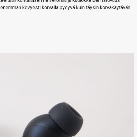
eeltaan kohtalaisen heiveröisiä ja kuulokkeiden istuvuus
 enemmän kevyesti korvalla pysyvä kuin täysin korvakäytävän