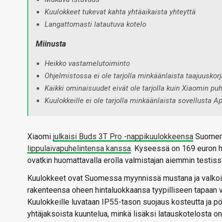
Kuulokkeet tukevat kahta yhtäaikaista yhteyttä
Langattomasti latautuva kotelo
Miinusta
Heikko vastamelutoiminto
Ohjelmistossa ei ole tarjolla minkäänlaista taajuuskorj
Kaikki ominaisuudet eivät ole tarjolla kuin Xiaomin puhe
Kuulokkeille ei ole tarjolla minkäänlaista sovellusta A
Xiaomi
julkaisi Buds 3T Pro -nappikuulokkeensa
Suomen 
lippulaivapuhelintensa kanssa
. Kyseessä on 169 euron h
ovatkin huomattavalla erolla valmistajan aiemmin testis
Kuulokkeet ovat Suomessa myynnissä mustana ja valkoise
rakenteensa oheen hintaluokkaansa tyypilliseen tapaan
Kuulokkeille luvataan IP55-tason suojaus kosteutta ja pö
yhtäjaksoista kuuntelua, minkä lisäksi latauskotelosta on 