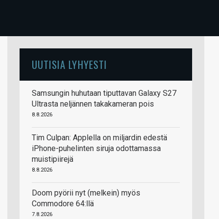
UUTISIA LYHYESTI
Samsungin huhutaan tiputtavan Galaxy S27
Ultrasta neljännen takakameran pois
8.8.2026
Tim Culpan: Applella on miljardin edestä
iPhone-puhelinten siruja odottamassa
muistipiirejä
8.8.2026
Doom pyörii nyt (melkein) myös
Commodore 64:llä
7.8.2026