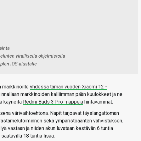
ainta
linten virallisella ohjelmistolla
pplen iOS-alustalle
markkinoille
yhdessä tämän vuoden Xiaomi 12 -
innallaan markkinoiden kalliimman pään kuulokkeet ja ne
sä käyneitä
Redmi Buds 3 Pro -nappeja
hintavammat.
na värivaihtoehtona. Napit tarjoavat täyslangattoman
 vastamelutoiminnon sekä ympäristöäänten vahvistuksen.
lyä vastaan ja niiden akun luvataan kestävän 6 tuntia
saatavilla 18 tuntia lisää.