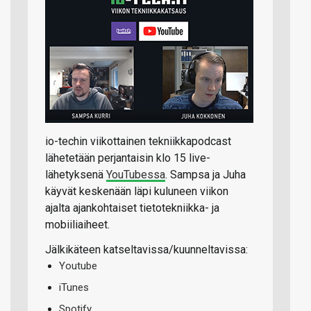
io-techin viikottainen tekniikkapodcast
lähetetään perjantaisin klo 15 live-
lähetyksenä
YouTubessa
. Sampsa ja Juha
käyvät keskenään läpi kuluneen viikon
ajalta ajankohtaiset tietotekniikka- ja
mobiiliaiheet.
Jälkikäteen katseltavissa/kuunneltavissa:
Youtube
iTunes
Spotify