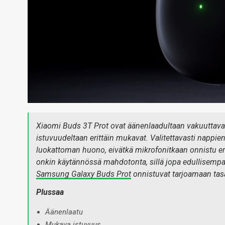
Xiaomi Buds 3T Prot ovat äänenlaadultaan vakuuttava
istuvuudeltaan erittäin mukavat. Valitettavasti napp
luokattoman huono, eivätkä mikrofonitkaan onnistu er
onkin käytännössä mahdotonta, sillä jopa edullisempa
Samsung Galaxy Buds Prot
onnistuvat tarjoamaan ta
Plussaa
Äänenlaatu
Mukava istuvuus