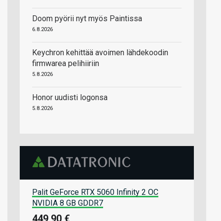
Doom pyörii nyt myös Paintissa
6.8.2026
Keychron kehittää avoimen lähdekoodin
firmwarea pelihiiriin
5.8.2026
Honor uudisti logonsa
5.8.2026
Palit GeForce RTX 5060 Infinity 2 OC
NVIDIA 8 GB GDDR7
449,90 €