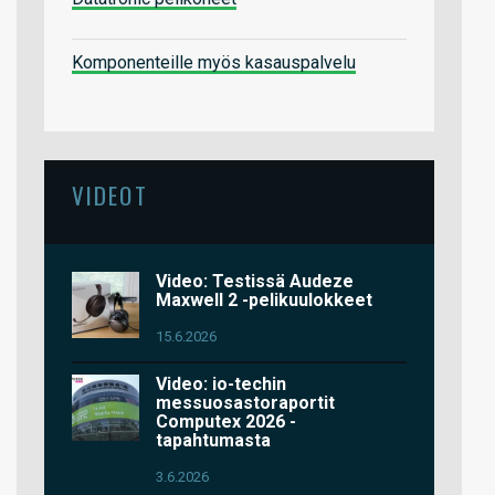
Komponenteille myös kasauspalvelu
VIDEOT
Video: Testissä Audeze
Maxwell 2 -pelikuulokkeet
15.6.2026
Video: io-techin
messuosastoraportit
Computex 2026 -
tapahtumasta
3.6.2026