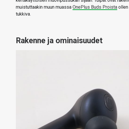
kertakäyttöisen muovipussukan sijaan. Tulpat ovat rakent
muistuttaakin muun muassa
OnePlus Buds Proista
ollen
tukkiva.
Rakenne ja ominaisuudet