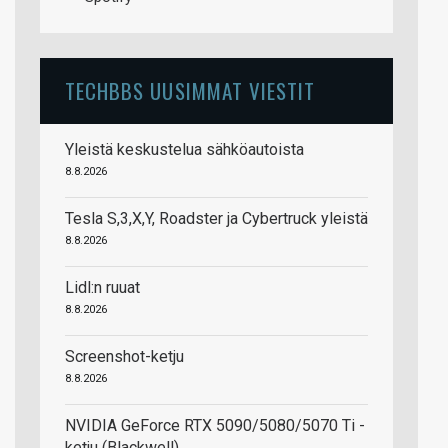
TECHBBS UUSIMMAT VIESTIT
Yleistä keskustelua sähköautoista
8.8.2026
Tesla S,3,X,Y, Roadster ja Cybertruck yleistä
8.8.2026
Lidl:n ruuat
8.8.2026
Screenshot-ketju
8.8.2026
NVIDIA GeForce RTX 5090/5080/5070 Ti -
ketju (Blackwell)