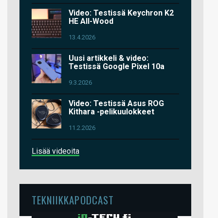
Video: Testissä Keychron K2
HE All-Wood
13.4.2026
Uusi artikkeli & video:
Testissä Google Pixel 10a
9.3.2026
Video: Testissä Asus ROG
Kithara -pelikuulokkeet
11.2.2026
Lisää videoita
TEKNIIKKAPODCAST