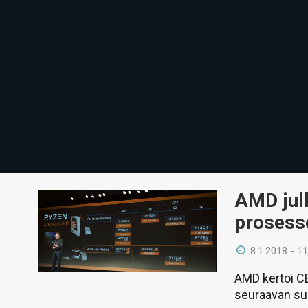
AMD jul
prosesso
8.1.2018 - 11
AMD kertoi C
seuraavan su