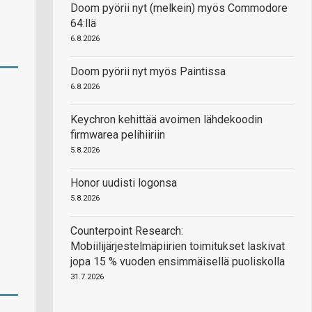
Doom pyörii nyt (melkein) myös Commodore
64:llä
6.8.2026
Doom pyörii nyt myös Paintissa
6.8.2026
Keychron kehittää avoimen lähdekoodin
firmwarea pelihiiriin
5.8.2026
Honor uudisti logonsa
5.8.2026
Counterpoint Research:
Mobiilijärjestelmäpiirien toimitukset laskivat
jopa 15 % vuoden ensimmäisellä puoliskolla
31.7.2026