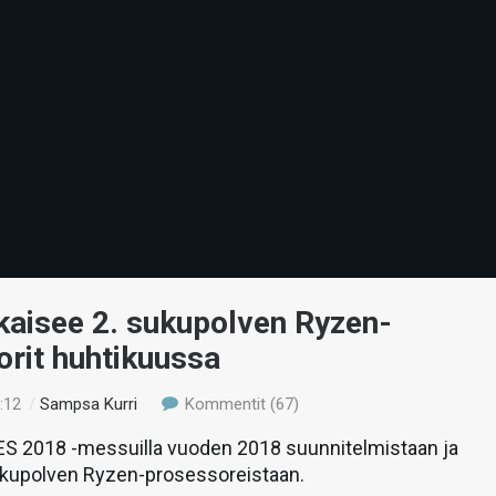
kaisee 2. sukupolven Ryzen-
rit huhtikuussa
:12
/
Sampsa Kurri
Kommentit (67)
ES 2018 -messuilla vuoden 2018 suunnitelmistaan ja
kupolven Ryzen-prosessoreistaan.