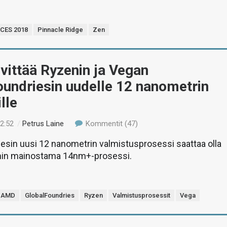
CES 2018
Pinnacle Ridge
Zen
ittää Ryzenin ja Vegan
undriesin uudelle 12 nanometrin
lle
22:52
/
Petrus Laine
Kommentit (47)
esin uusi 12 nanometrin valmistusprosessi saattaa olla
in mainostama 14nm+-prosessi.
AMD
GlobalFoundries
Ryzen
Valmistusprosessit
Vega