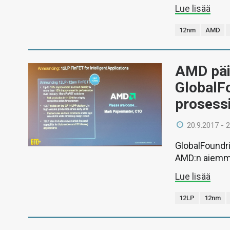
Lue lisää
12nm
AMD
AMD päiv
GlobalFo
prosessi
20.9.2017 - 
GlobalFoundri
AMD:n aiemm
Lue lisää
12LP
12nm