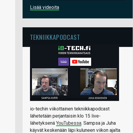
Lisää videoita
TEKNIIKKAPODCAST
io-techin viikottainen tekniikkapodcast
lähetetään perjantaisin klo 15 live-
lähetyksenä
YouTubessa
. Sampsa ja Juha
käyvät keskenään läpi kuluneen viikon ajalta