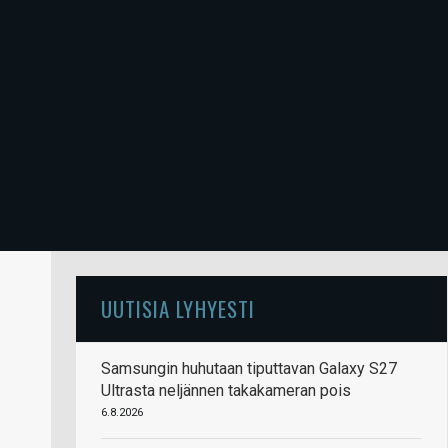
UUTISIA LYHYESTI
Samsungin huhutaan tiputtavan Galaxy S27
Ultrasta neljännen takakameran pois
6.8.2026