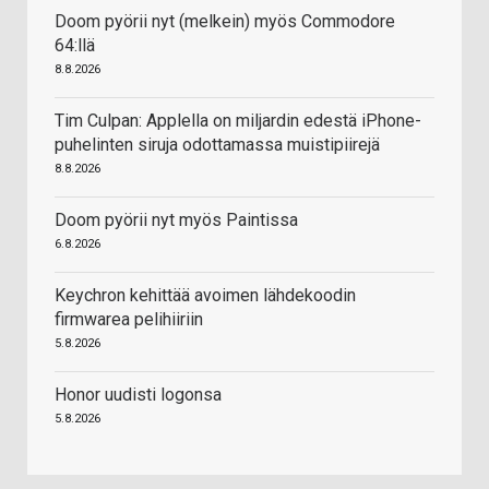
Doom pyörii nyt (melkein) myös Commodore
64:llä
8.8.2026
Tim Culpan: Applella on miljardin edestä iPhone-
puhelinten siruja odottamassa muistipiirejä
8.8.2026
Doom pyörii nyt myös Paintissa
6.8.2026
Keychron kehittää avoimen lähdekoodin
firmwarea pelihiiriin
5.8.2026
Honor uudisti logonsa
5.8.2026