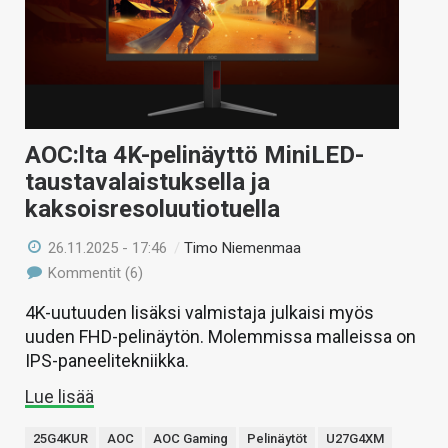
KAUPPA
VAIHDA TEEMA
AOC:lta 4K-pelinäyttö MiniLED-
HAKU
taustavalaistuksella ja
kaksoisresoluutiotuella
26.11.2025 - 17:46
/
Timo Niemenmaa
Kommentit (6)
4K-uutuuden lisäksi valmistaja julkaisi myös
uuden FHD-pelinäytön. Molemmissa malleissa on
IPS-paneelitekniikka.
Lue lisää
25G4KUR
AOC
AOC Gaming
Pelinäytöt
U27G4XM