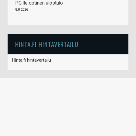
PC:lle optinen ulostulo
8.8.2026
HINTA.FI HINTAVERTAILU
Hinta.fi hintavertailu