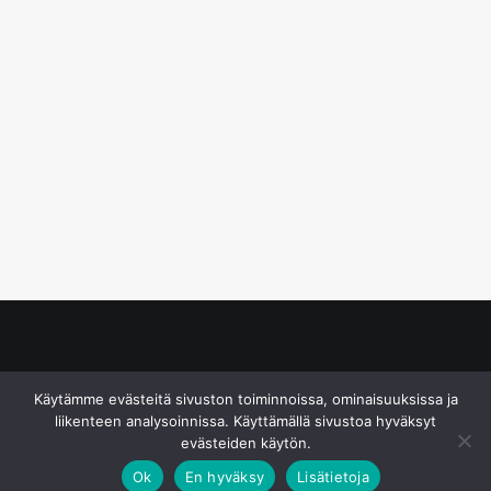
© S&J Media Oy
Käytämme evästeitä sivuston toiminnoissa, ominaisuuksissa ja
liikenteen analysoinnissa. Käyttämällä sivustoa hyväksyt
evästeiden käytön.
Ok
En hyväksy
Lisätietoja