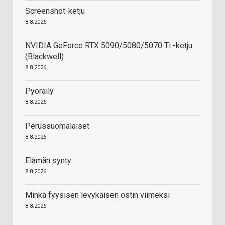
Screenshot-ketju
8.8.2026
NVIDIA GeForce RTX 5090/5080/5070 Ti -ketju
(Blackwell)
8.8.2026
Pyöräily
8.8.2026
Perussuomalaiset
8.8.2026
Elämän synty
8.8.2026
Minkä fyysisen levykäisen ostin viimeksi
8.8.2026