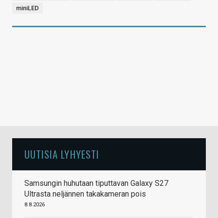
miniLED
UUTISIA LYHYESTI
Samsungin huhutaan tiputtavan Galaxy S27
Ultrasta neljännen takakameran pois
8.8.2026