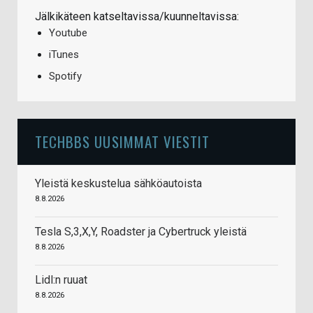
Jälkikäteen katseltavissa/kuunneltavissa:
Youtube
iTunes
Spotify
TECHBBS UUSIMMAT VIESTIT
Yleistä keskustelua sähköautoista
8.8.2026
Tesla S,3,X,Y, Roadster ja Cybertruck yleistä
8.8.2026
Lidl:n ruuat
8.8.2026