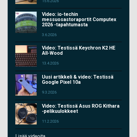
15.6.2026
Video: io-techin
messuosastoraportit Computex
2026 -tapahtumasta
3.6.2026
Video: Testissä Keychron K2 HE
All-Wood
13.4.2026
Uusi artikkeli & video: Testissä
Google Pixel 10a
9.3.2026
Video: Testissä Asus ROG Kithara
-pelikuulokkeet
11.2.2026
Lisää videoita