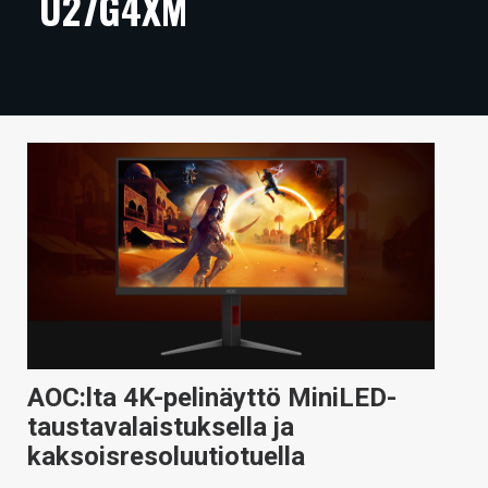
U27G4XM
ARTIKKELIT
VIDEOT
TECHBBS
TIETOA
HINTA.FI
KAUPPA
VAIHDA TEEMA
AOC:lta 4K-pelinäyttö MiniLED-
HAKU
taustavalaistuksella ja
kaksoisresoluutiotuella