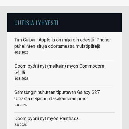
UUTISIA LYHYESTI
Tim Culpan: Applella on miljardin edestä iPhone-
puhelinten siruja odottamassa muistipiirejä
10.8.2026
Doom pyörii nyt (melkein) myös Commodore
64:llä
10.8.2026
Samsungin huhutaan tiputtavan Galaxy S27
Ultrasta neljännen takakameran pois
9.8.2026
Doom pyörii nyt myös Paintissa
6.8.2026