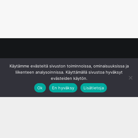
© S&J Media Oy
Käytämme evästeitä sivuston toiminnoissa, ominaisuuksissa ja
liikenteen analysoinnissa. Käyttämällä sivustoa hyväksyt
evästeiden käytön.
Ok
En hyväksy
Lisätietoja
;