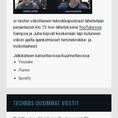
io-techin viikottainen tekniikkapodcast lähetetään
perjantaisin klo 15 live-lähetyksenä
YouTubessa
.
Sampsa ja Juha käyvät keskenään läpi kuluneen
viikon ajalta ajankohtaiset tietotekniikka- ja
mobiiliaiheet.
Jälkikäteen katseltavissa/kuunneltavissa:
Youtube
iTunes
Spotify
TECHBBS UUSIMMAT VIESTIT