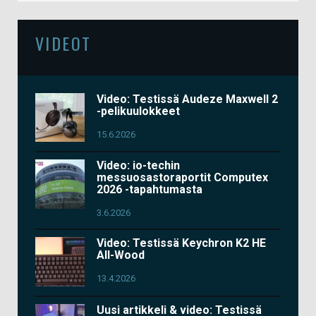
VIDEOT
Video: Testissä Audeze Maxwell 2
-pelikuulokkeet
15.6.2026
Video: io-techin
messuosastoraportit Computex
2026 -tapahtumasta
3.6.2026
Video: Testissä Keychron K2 HE
All-Wood
13.4.2026
Uusi artikkeli & video: Testissä