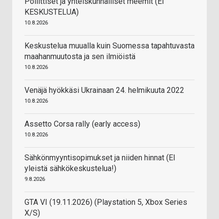
Poliittiset ja yhteiskunnalliset meemit (EI
KESKUSTELUA)
10.8.2026
Keskustelua muualla kuin Suomessa tapahtuvasta
maahanmuutosta ja sen ilmiöistä
10.8.2026
Venäjä hyökkäsi Ukrainaan 24. helmikuuta 2022
10.8.2026
Assetto Corsa rally (early access)
10.8.2026
Sähkönmyyntisopimukset ja niiden hinnat (EI
yleistä sähkökeskustelua!)
9.8.2026
GTA VI (19.11.2026) (Playstation 5, Xbox Series
X/S)