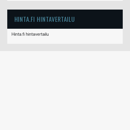
HINTA.FI HINTAVERTAILU
Hinta.fi hintavertailu