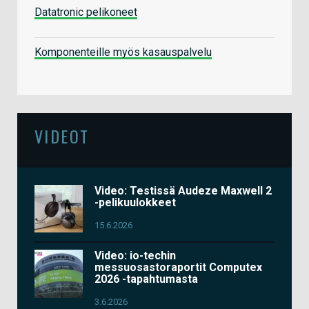
Datatronic pelikoneet
Komponenteille myös kasauspalvelu
VIDEOT
Video: Testissä Audeze Maxwell 2
-pelikuulokkeet
15.6.2026
Video: io-techin
messuosastoraportit Computex
2026 -tapahtumasta
3.6.2026