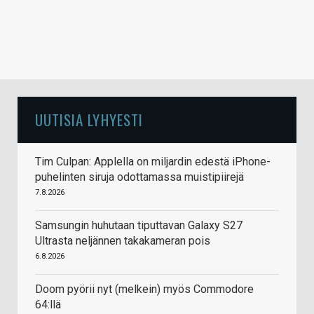
UUTISIA LYHYESTI
Tim Culpan: Applella on miljardin edestä iPhone-
puhelinten siruja odottamassa muistipiirejä
7.8.2026
Samsungin huhutaan tiputtavan Galaxy S27
Ultrasta neljännen takakameran pois
6.8.2026
Doom pyörii nyt (melkein) myös Commodore
64:llä