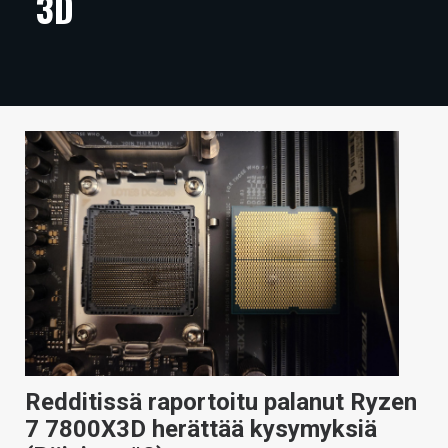
3D
ARTIKKELIT
VIDEOT
TECHBBS
TIETOA
HINTA.FI
KAUPPA
VAIHDA TEEMA
HAKU
Redditissä raportoitu palanut Ryzen
7 7800X3D herättää kysymyksiä