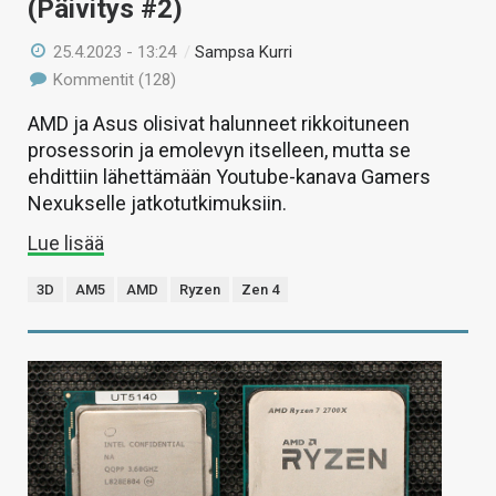
(Päivitys #2)
25.4.2023 - 13:24
/
Sampsa Kurri
Kommentit (128)
AMD ja Asus olisivat halunneet rikkoituneen
prosessorin ja emolevyn itselleen, mutta se
ehdittiin lähettämään Youtube-kanava Gamers
Nexukselle jatkotutkimuksiin.
Lue lisää
3D
AM5
AMD
Ryzen
Zen 4