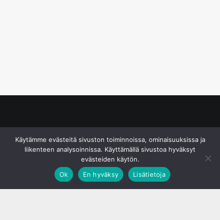
© S&J Media Oy
Käytämme evästeitä sivuston toiminnoissa, ominaisuuksissa ja
liikenteen analysoinnissa. Käyttämällä sivustoa hyväksyt
evästeiden käytön.
Ok
En hyväksy
Lisätietoja
;