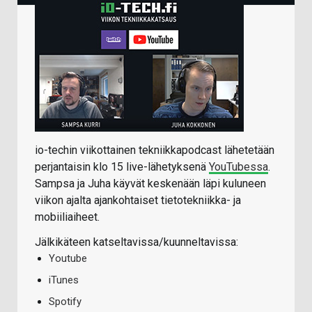
io-techin viikottainen tekniikkapodcast lähetetään
perjantaisin klo 15 live-lähetyksenä
YouTubessa
.
Sampsa ja Juha käyvät keskenään läpi kuluneen
viikon ajalta ajankohtaiset tietotekniikka- ja
mobiiliaiheet.
Jälkikäteen katseltavissa/kuunneltavissa:
Youtube
iTunes
Spotify