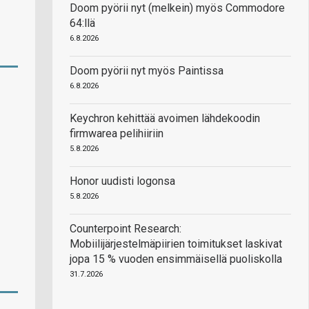
Doom pyörii nyt (melkein) myös Commodore
64:llä
6.8.2026
Doom pyörii nyt myös Paintissa
6.8.2026
Keychron kehittää avoimen lähdekoodin
firmwarea pelihiiriin
5.8.2026
Honor uudisti logonsa
5.8.2026
Counterpoint Research:
Mobiilijärjestelmäpiirien toimitukset laskivat
jopa 15 % vuoden ensimmäisellä puoliskolla
31.7.2026