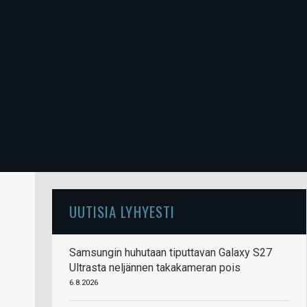
UUTISIA LYHYESTI
Samsungin huhutaan tiputtavan Galaxy S27
Ultrasta neljännen takakameran pois
6.8.2026