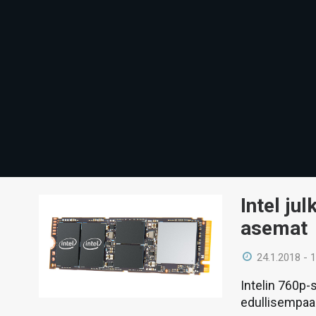
Intel ju
asemat
24.1.2018 - 
Intelin 760p
edullisempaan