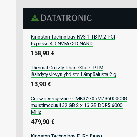
Kingston Technology NV3 1 TB M.2 PCI
Express 4.0 NVMe 3D NAND
158,90 €
Thermal Grizzly PhaseSheet PTM
jäähdytyslevyn yhdiste Lämpöalusta 2 g
13,90 €
Corsair Vengeance CMK32GX5M2B6000C38
muistimoduuli 32 GB 2 x 16 GB DDR5 6000
MHz
479,90 €
Kingston Technology FURY Beast