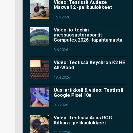
Video: Testissä Audeze
Maxwell 2 -pelikuulokkeet
15.6.2026
Video: io-techin
messuosastoraportit
Computex 2026 -tapahtumasta
3.6.2026
Video: Testissä Keychron K2 HE
All-Wood
13.4.2026
Uusi artikkeli & video: Testissä
Google Pixel 10a
9.3.2026
Video: Testissä Asus ROG
Kithara -pelikuulokkeet
11.2.2026