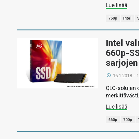
Lue lisää
760p
Intel
Intel va
660p-SS
sarjojen
16.1.2018 - 
QLC-solujen 
merkittävästi
Lue lisää
660p
700p