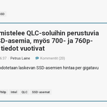
SSD
lmistelee QLC-soluihin perustuvia
D-asemia, myös 700- ja 760p-
 tiedot vuotivat
16:37
/
Petrus Laine
Kommentit (20)
odotetaan laskevan SSD-asemien hintaa per gigatavu
.
760p
Intel
QLC
SSD-asemat