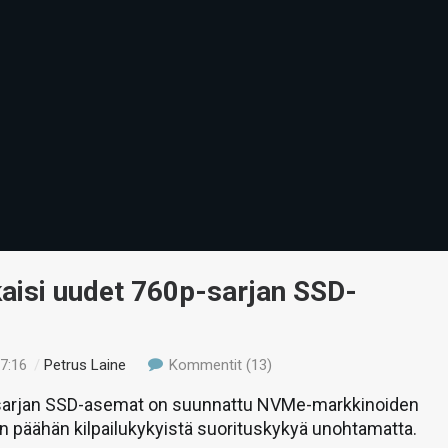
lkaisi uudet 760p-sarjan SSD-
17:16
/
Petrus Laine
Kommentit (13)
-sarjan SSD-asemat on suunnattu NVMe-markkinoiden
 päähän kilpailukykyistä suorituskykyä unohtamatta.