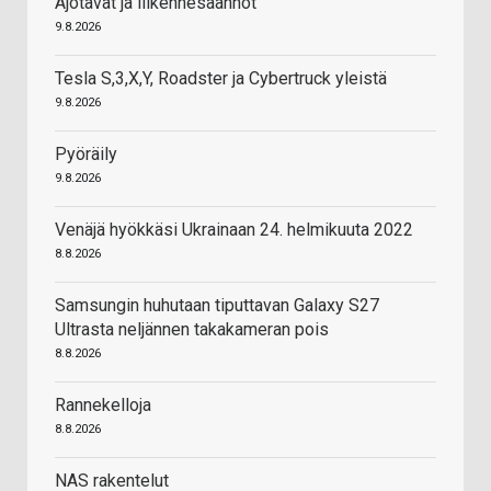
Ajotavat ja liikennesäännöt
9.8.2026
Tesla S,3,X,Y, Roadster ja Cybertruck yleistä
9.8.2026
Pyöräily
9.8.2026
Venäjä hyökkäsi Ukrainaan 24. helmikuuta 2022
8.8.2026
Samsungin huhutaan tiputtavan Galaxy S27
Ultrasta neljännen takakameran pois
8.8.2026
Rannekelloja
8.8.2026
NAS rakentelut