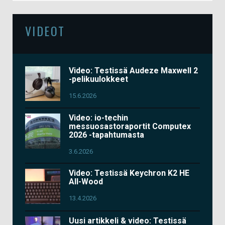
VIDEOT
Video: Testissä Audeze Maxwell 2
-pelikuulokkeet
15.6.2026
Video: io-techin
messuosastoraportit Computex
2026 -tapahtumasta
3.6.2026
Video: Testissä Keychron K2 HE
All-Wood
13.4.2026
Uusi artikkeli & video: Testissä