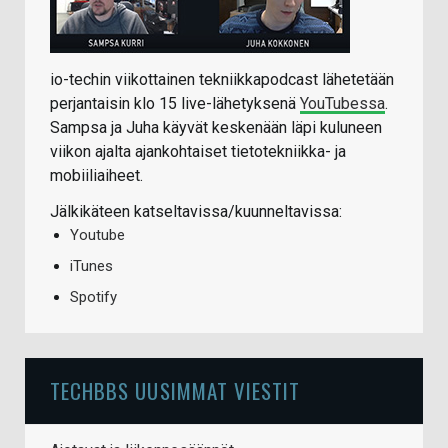
io-techin viikottainen tekniikkapodcast lähetetään
perjantaisin klo 15 live-lähetyksenä
YouTubessa
.
Sampsa ja Juha käyvät keskenään läpi kuluneen
viikon ajalta ajankohtaiset tietotekniikka- ja
mobiiliaiheet.
Jälkikäteen katseltavissa/kuunneltavissa:
Youtube
iTunes
Spotify
TECHBBS UUSIMMAT VIESTIT