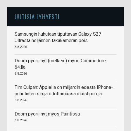
UUTISIA LYHYESTI
Samsungin huhutaan tiputtavan Galaxy S27
Ultrasta neljännen takakameran pois
8.8.2026
Doom pyörii nyt (melkein) myös Commodore
64:llä
8.8.2026
Tim Culpan: Applella on miljardin edestä iPhone-
puhelinten siruja odottamassa muistipiirejä
8.8.2026
Doom pyörii nyt myös Paintissa
6.8.2026