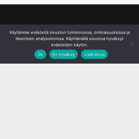
© S&J Media Oy
Käytämme evästeitä sivuston toiminnoissa, ominaisuuksissa ja
liikenteen analysoinnissa. Käyttämällä sivustoa hyväksyt
evästeiden käytön.
Ok
En hyväksy
Lisätietoja
;