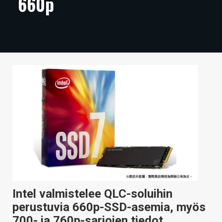
660p
ARTIKKELIT
VIDEOT
TECHBBS
TIETOA
HINTA.FI
KAUPPA
VAIHDA TEEMA
HAKU
Intel valmistelee QLC-soluihin
perustuvia 660p-SSD-asemia, myös
700- ja 760p-sarjojen tiedot