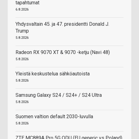
tapahtumat
6.8.2026
Yhdysvaltain 45. ja 47. presidentti Donald J.
Trump
5.8.2026
Radeon RX 9070 XT & 9070 -ketju (Navi 48)
5.8.2026
Yleistä keskustelua sähköautoista
5.8.2026
Samsung Galaxy S24 / S24+ / S24 Ultra
5.8.2026
Suomen valtion default 2030-luvulla
5.8.2026
ZTE MC889A Pro 5G ODU (EU generic vs Poland)