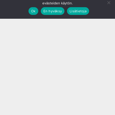
evästeiden käytön.
Ok
En hyväksy
Lisätietoja
;