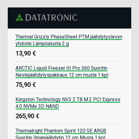
Thermal Grizzly PhaseSheet PTM jäähdytyslevyn
yhdiste Lämpöalusta 2 g
13,90 €
ARCTIC Liquid Freezer III Pro 360 Suoritin
Nestejäähdytyspakkaus 12 cm musta 1 kpl
75,90 €
Kingston Technology NV3 2 TB M.2 PCI Express
4.0 NVMe 3D NAND
265,90 €
Thermalright Phantom Spirit 120 SE ARGB
Suoritin Ilmanjäähdytin 12 cm Musta 1 kpl