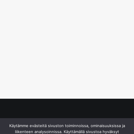
© S&J Media Oy
Käytämme evästeitä sivuston toiminnoissa, ominaisuuksissa ja
liikenteen analysoinnissa. Käyttämällä sivustoa hyväksyt