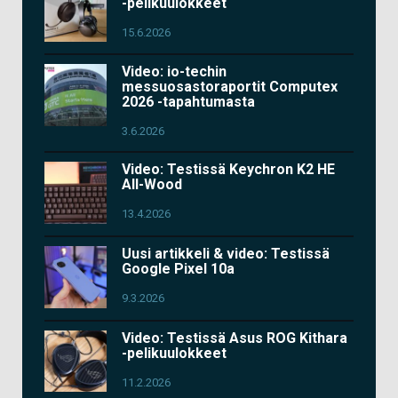
-pelikuulokkeet
15.6.2026
Video: io-techin
messuosastoraportit Computex
2026 -tapahtumasta
3.6.2026
Video: Testissä Keychron K2 HE
All-Wood
13.4.2026
Uusi artikkeli & video: Testissä
Google Pixel 10a
9.3.2026
Video: Testissä Asus ROG Kithara
-pelikuulokkeet
11.2.2026