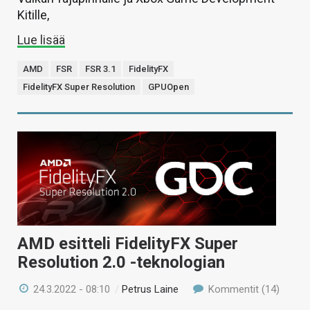
Kitille,
Lue lisää
AMD
FSR
FSR 3.1
FidelityFX
FidelityFX Super Resolution
GPUOpen
AMD esitteli FidelityFX Super
Resolution 2.0 -teknologian
24.3.2022 - 08:10
/
Petrus Laine
Kommentit (14)