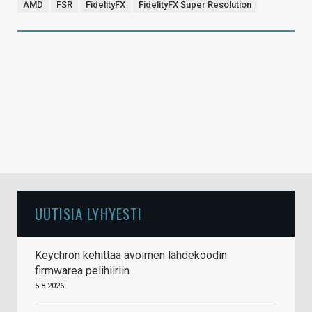
AMD
FSR
FidelityFX
FidelityFX Super Resolution
UUTISIA LYHYESTI
Keychron kehittää avoimen lähdekoodin
firmwarea pelihiiriin
5.8.2026