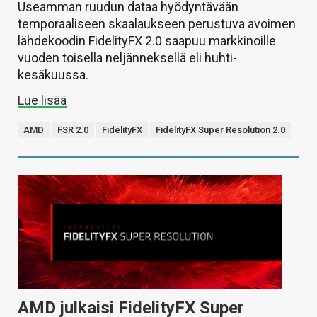
Useamman ruudun dataa hyödyntävään
temporaaliseen skaalaukseen perustuva avoimen
lähdekoodin FidelityFX 2.0 saapuu markkinoille
vuoden toisella neljänneksellä eli huhti-
kesäkuussa.
Lue lisää
AMD
FSR 2.0
FidelityFX
FidelityFX Super Resolution 2.0
AMD julkaisi FidelityFX Super