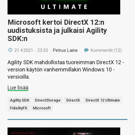
Microsoft kertoi DirectX 12:n
uudistuksista ja julkaisi Agility
SDK:n
21.4.2021 - 23:33
/
Petrus Laine
Kommentit (12)
Agility SDK mahdollistaa tuoreimman DirectX 12 -
version käytön vanhemmillakin Windows 10 -
versioilla.
Lue lisää
Agility SDK
DirectStorage
DirectX
DirectX 12 Ultimate
FidelityFX
Microsoft