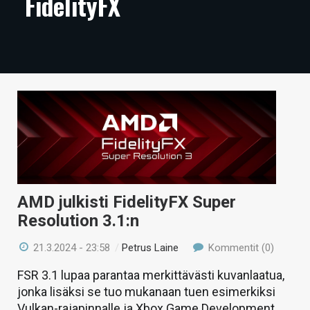
FidelityFX
ARTIKKELIT
VIDEOT
TECHBBS
TIETOA
HINTA.FI
KAUPPA
VAIHDA TEEMA
AMD julkisti FidelityFX Super
Resolution 3.1:n
21.3.2024 - 23:58
/
Petrus Laine
Kommentit (0)
HAKU
FSR 3.1 lupaa parantaa merkittävästi kuvanlaatua,
jonka lisäksi se tuo mukanaan tuen esimerkiksi
Vulkan-rajapinnalle ja Xbox Game Development