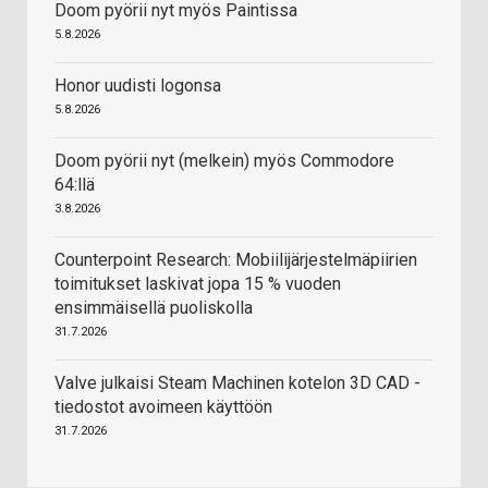
Doom pyörii nyt myös Paintissa
5.8.2026
Honor uudisti logonsa
5.8.2026
Doom pyörii nyt (melkein) myös Commodore
64:llä
3.8.2026
Counterpoint Research: Mobiilijärjestelmäpiirien
toimitukset laskivat jopa 15 % vuoden
ensimmäisellä puoliskolla
31.7.2026
Valve julkaisi Steam Machinen kotelon 3D CAD -
tiedostot avoimeen käyttöön
31.7.2026