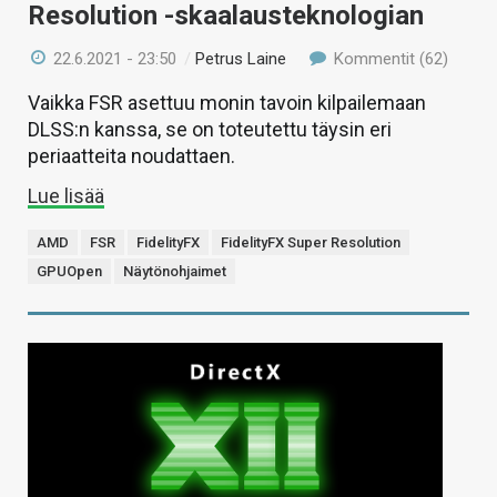
Resolution -skaalausteknologian
22.6.2021 - 23:50
/
Petrus Laine
Kommentit (62)
Vaikka FSR asettuu monin tavoin kilpailemaan
DLSS:n kanssa, se on toteutettu täysin eri
periaatteita noudattaen.
Lue lisää
AMD
FSR
FidelityFX
FidelityFX Super Resolution
GPUOpen
Näytönohjaimet