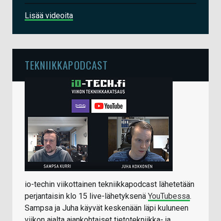
Lisää videoita
TEKNIIKKAPODCAST
io-techin viikottainen tekniikkapodcast lähetetään
perjantaisin klo 15 live-lähetyksenä
YouTubessa
.
Sampsa ja Juha käyvät keskenään läpi kuluneen
viikon ajalta ajankohtaiset tietotekniikka- ja