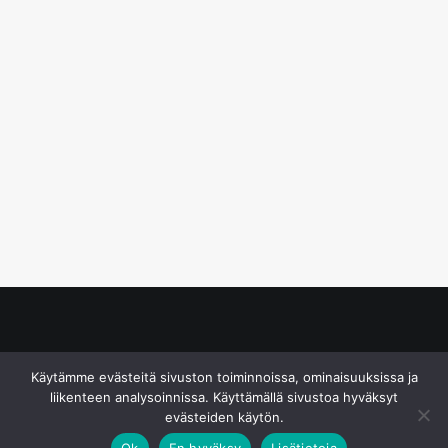
© S&J Media Oy
Käytämme evästeitä sivuston toiminnoissa, ominaisuuksissa ja
liikenteen analysoinnissa. Käyttämällä sivustoa hyväksyt
evästeiden käytön.
Ok
En hyväksy
Lisätietoja