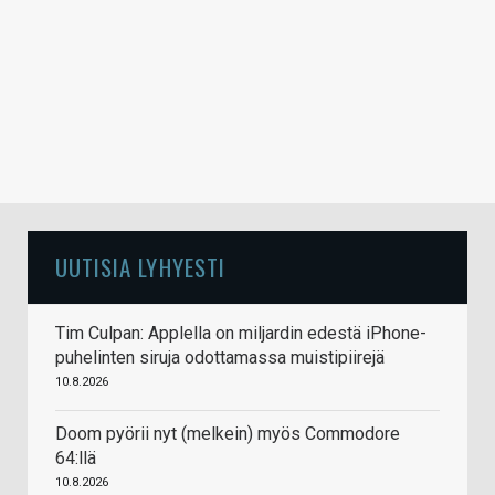
UUTISIA LYHYESTI
Tim Culpan: Applella on miljardin edestä iPhone-
puhelinten siruja odottamassa muistipiirejä
10.8.2026
Doom pyörii nyt (melkein) myös Commodore
64:llä
10.8.2026