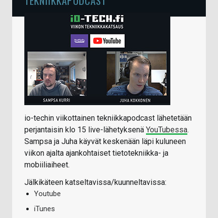
TEKNIIKKAPODCAST
io-techin viikottainen tekniikkapodcast lähetetään
perjantaisin klo 15 live-lähetyksenä
YouTubessa
.
Sampsa ja Juha käyvät keskenään läpi kuluneen
viikon ajalta ajankohtaiset tietotekniikka- ja
mobiiliaiheet.
Jälkikäteen katseltavissa/kuunneltavissa:
Youtube
iTunes