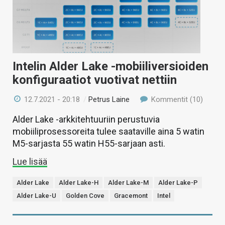
KAUPPA
VAIHDA TEEMA
Intelin Alder Lake -mobiiliversioiden
konfiguraatiot vuotivat nettiin
HAKU
12.7.2021 - 20:18
/
Petrus Laine
Kommentit (10)
Alder Lake -arkkitehtuuriin perustuvia
mobiiliprosessoreita tulee saataville aina 5 watin
M5-sarjasta 55 watin H55-sarjaan asti.
Lue lisää
Alder Lake
Alder Lake-H
Alder Lake-M
Alder Lake-P
Alder Lake-U
Golden Cove
Gracemont
Intel