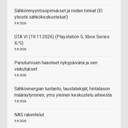
Sähkönmyyntisopimukset ja niiden hinnat (EI
yleistä sähkökeskustelua!)
9.8.2026
GTA VI (19.11.2026) (Playstation 5, Xbox Series
X/S)
9.8.2026
Pariutumisen haasteet nykypäivänä ja sen
vaikutukset
9.8.2026
Sähköenergian tuotanto, taustatekijät, hintatason
määräytyminen, yms yleinen keskustelu aiheesta
9.8.2026
NAS rakentelut
9.8.2026