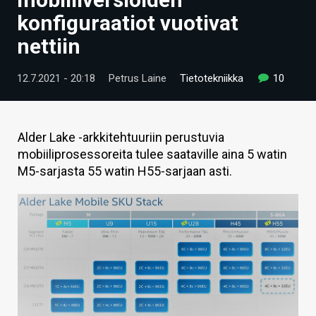
ARTIKKELIT
konfiguraatiot vuotivat
nettiin
VIDEOT
TECHBBS
12.7.2021 - 20:18
Petrus Laine
Tietotekniikka
10
TIETOA
HINTA.FI
Alder Lake -arkkitehtuuriin perustuvia
mobiiliprosessoreita tulee saataville aina 5 watin
KAUPPA
M5-sarjasta 55 watin H55-sarjaan asti.
VAIHDA TEEMA
HAKU