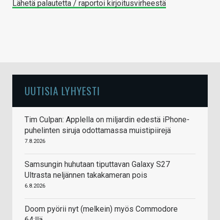
Lähetä palautetta / raportoi kirjoitusvirheestä
UUTISIA LYHYESTI
Tim Culpan: Applella on miljardin edestä iPhone-
puhelinten siruja odottamassa muistipiirejä
7.8.2026
Samsungin huhutaan tiputtavan Galaxy S27
Ultrasta neljännen takakameran pois
6.8.2026
Doom pyörii nyt (melkein) myös Commodore
64:llä