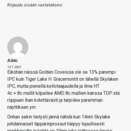
Kirjaudu sisään vastataksesi
Aikki
13.7.2021
Eiköhän näissä Golden Coveissa ole se 13% parempi
IPC kuin Tiger Lake H. Gracemontit on lähellä Skylaken
IPC, mutta pienellä kellotaajuudella ja ilma HT.
4c + 8c mallit kilpailee AMD 8c mallien kanssa TDP:stä
riippuen ihan kiitettävästi ja tarjoilee paremman
näyttiksen ym.
Onhan sekin tietysti jännä nähdä kun 14nm Skylake
johdannaiset läppärinprossut häipyy lopullisesti
markkinoilta ja kohta on 10nm joka laitteessa (myös