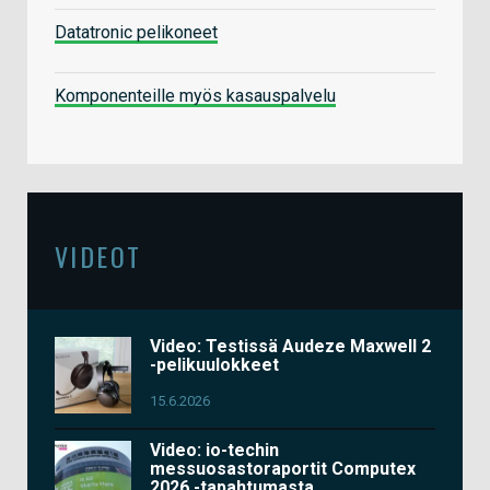
Datatronic pelikoneet
Komponenteille myös kasauspalvelu
VIDEOT
Video: Testissä Audeze Maxwell 2
-pelikuulokkeet
15.6.2026
Video: io-techin
messuosastoraportit Computex
2026 -tapahtumasta