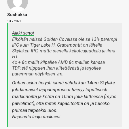
Sushukka
13.7.2021
Aikki sanoi
Eiköhän näissä Golden Coveissa ole se 13% parempi
IPC kuin Tiger Lake H. Gracemontit on lähellä
Skylaken IPC, mutta pienellä kellotaajuudella ja ilma
HT.
4c + 8c mallit kilpailee AMD 8c mallien kanssa
TDP:stä riippuen ihan kiitettävästi ja tarjoilee
paremman näyttiksen ym.
Onhan sekin tietysti jännä nähdä kun 14nm Skylake
johdannaiset läppärinprossut häipyy lopullisesti
markkinoilta ja kohta on 10nm joka laitteessa (myös
palvelimet), että miten kapasiteettia on ja tuleeko
priimaa tarpeeksi ulos.
Napsauta laajentaaksesi…