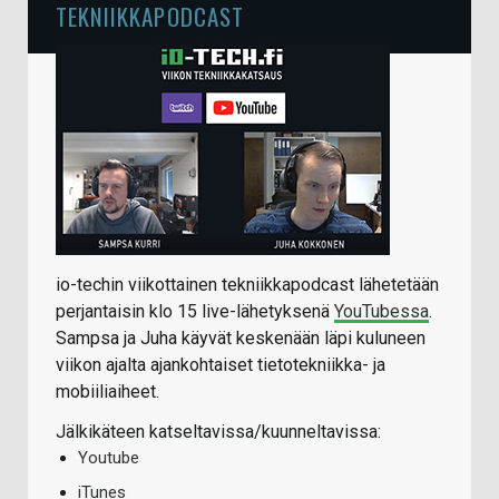
TEKNIIKKAPODCAST
io-techin viikottainen tekniikkapodcast lähetetään
perjantaisin klo 15 live-lähetyksenä
YouTubessa
.
Sampsa ja Juha käyvät keskenään läpi kuluneen
viikon ajalta ajankohtaiset tietotekniikka- ja
mobiiliaiheet.
Jälkikäteen katseltavissa/kuunneltavissa:
Youtube
iTunes