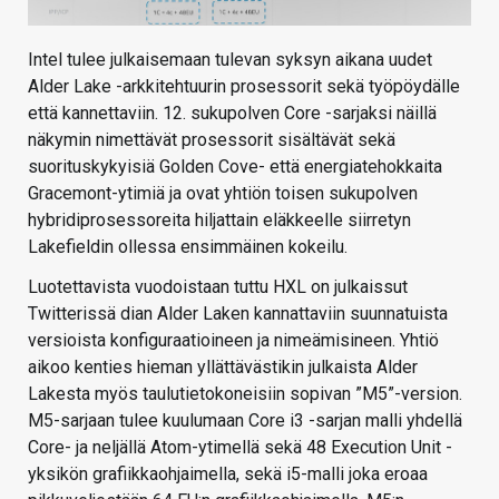
Intel tulee julkaisemaan tulevan syksyn aikana uudet
Alder Lake -arkkitehtuurin prosessorit sekä työpöydälle
että kannettaviin. 12. sukupolven Core -sarjaksi näillä
näkymin nimettävät prosessorit sisältävät sekä
suorituskykyisiä Golden Cove- että energiatehokkaita
Gracemont-ytimiä ja ovat yhtiön toisen sukupolven
hybridiprosessoreita hiljattain eläkkeelle siirretyn
Lakefieldin ollessa ensimmäinen kokeilu.
Luotettavista vuodoistaan tuttu HXL on julkaissut
Twitterissä dian Alder Laken kannattaviin suunnatuista
versioista konfiguraatioineen ja nimeämisineen. Yhtiö
aikoo kenties hieman yllättävästikin julkaista Alder
Lakesta myös taulutietokoneisiin sopivan ”M5”-version.
M5-sarjaan tulee kuulumaan Core i3 -sarjan malli yhdellä
Core- ja neljällä Atom-ytimellä sekä 48 Execution Unit -
yksikön grafiikkaohjaimella, sekä i5-malli joka eroaa