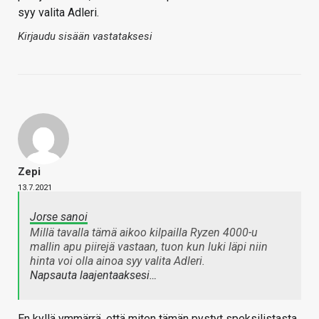
syy valita Adleri.
Kirjaudu sisään vastataksesi
Zepi
13.7.2021
Jorse sanoi
Millä tavalla tämä aikoo kilpailla Ryzen 4000-u
mallin apu piirejä vastaan, tuon kun luki läpi niin
hinta voi olla ainoa syy valita Adleri.
Napsauta laajentaaksesi…
En kyllä ymmärrä, että miten tämän pystyt speksilistasta