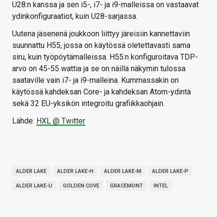
U28:n kanssa ja sen i5-, i7- ja i9-malleissa on vastaavat
ydinkonfiguraatiot, kuin U28-sarjassa.
Uutena jäsenenä joukkoon liittyy järeisiin kannettaviin
suunnattu H55, jossa on käytössä oletettavasti sama
siru, kuin työpöytämalleissa. H55:n konfiguroitava TDP-
arvo on 45-55 wattia ja se on näillä näkymin tulossa
saataville vain i7- ja i9-malleina. Kummassakin on
käytössä kahdeksan Core- ja kahdeksan Atom-ydintä
sekä 32 EU-yksikön integroitu grafiikkaohjain.
Lähde:
HXL @ Twitter
ALDER LAKE
ALDER LAKE-H
ALDER LAKE-M
ALDER LAKE-P
ALDER LAKE-U
GOLDEN COVE
GRACEMONT
INTEL