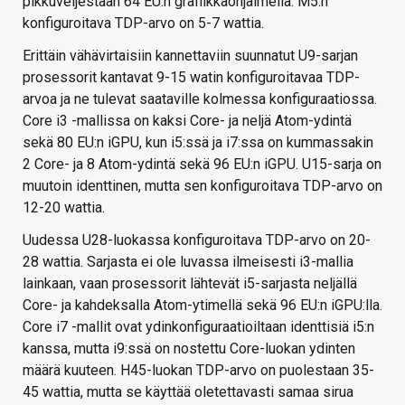
pikkuveljestään 64 EU:n grafiikkaohjaimella. M5:n
konfiguroitava TDP-arvo on 5-7 wattia.
Erittäin vähävirtaisiin kannettaviin suunnatut U9-sarjan
prosessorit kantavat 9-15 watin konfiguroitavaa TDP-
arvoa ja ne tulevat saataville kolmessa konfiguraatiossa.
Core i3 -mallissa on kaksi Core- ja neljä Atom-ydintä
sekä 80 EU:n iGPU, kun i5:ssä ja i7:ssa on kummassakin
2 Core- ja 8 Atom-ydintä sekä 96 EU:n iGPU. U15-sarja on
muutoin identtinen, mutta sen konfiguroitava TDP-arvo on
12-20 wattia.
Uudessa U28-luokassa konfiguroitava TDP-arvo on 20-
28 wattia. Sarjasta ei ole luvassa ilmeisesti i3-mallia
lainkaan, vaan prosessorit lähtevät i5-sarjasta neljällä
Core- ja kahdeksalla Atom-ytimellä sekä 96 EU:n iGPU:lla.
Core i7 -mallit ovat ydinkonfiguraatioiltaan identtisiä i5:n
kanssa, mutta i9:ssä on nostettu Core-luokan ydinten
määrä kuuteen. H45-luokan TDP-arvo on puolestaan 35-
45 wattia, mutta se käyttää oletettavasti samaa sirua