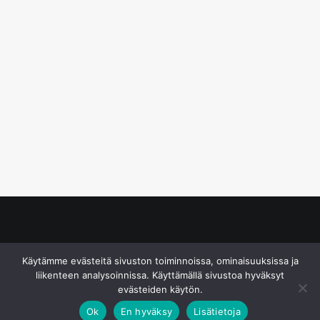
© S&J Media Oy
Käytämme evästeitä sivuston toiminnoissa, ominaisuuksissa ja
liikenteen analysoinnissa. Käyttämällä sivustoa hyväksyt
evästeiden käytön.
Ok
En hyväksy
Lisätietoja