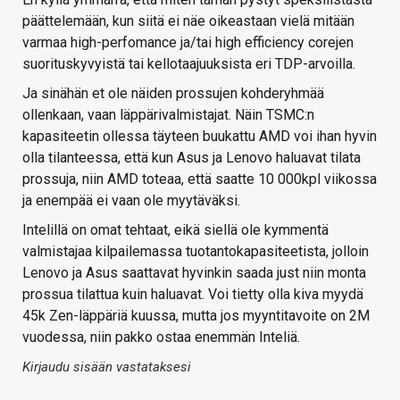
päättelemään, kun siitä ei näe oikeastaan vielä mitään
varmaa high-perfomance ja/tai high efficiency corejen
suorituskyvyistä tai kellotaajuuksista eri TDP-arvoilla.
Ja sinähän et ole näiden prossujen kohderyhmää
ollenkaan, vaan läppärivalmistajat. Näin TSMC:n
kapasiteetin ollessa täyteen buukattu AMD voi ihan hyvin
olla tilanteessa, että kun Asus ja Lenovo haluavat tilata
prossuja, niin AMD toteaa, että saatte 10 000kpl viikossa
ja enempää ei vaan ole myytäväksi.
Intelillä on omat tehtaat, eikä siellä ole kymmentä
valmistajaa kilpailemassa tuotantokapasiteetista, jolloin
Lenovo ja Asus saattavat hyvinkin saada just niin monta
prossua tilattua kuin haluavat. Voi tietty olla kiva myydä
45k Zen-läppäriä kuussa, mutta jos myyntitavoite on 2M
vuodessa, niin pakko ostaa enemmän Inteliä.
Kirjaudu sisään vastataksesi