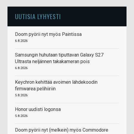
UUTISIA LYHYESTI
Doom pyörii nyt myös Paintissa
6.8.2026
Samsungin huhutaan tiputtavan Galaxy S27
Ultrasta neljännen takakameran pois
6.8.2026
Keychron kehittää avoimen lähdekoodin
firmwarea pelihiiriin
5.8.2026
Honor uudisti logonsa
5.8.2026
Doom pyörii nyt (melkein) myös Commodore