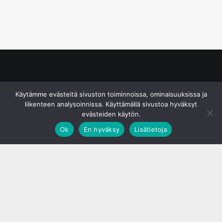
© S&J Media Oy
Käytämme evästeitä sivuston toiminnoissa, ominaisuuksissa ja
liikenteen analysoinnissa. Käyttämällä sivustoa hyväksyt
evästeiden käytön.
Ok
En hyväksy
Lisätietoja
;