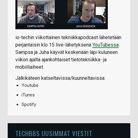
io-techin viikottainen tekniikkapodcast lähetetään
perjantaisin klo 15 live-lähetyksenä
YouTubessa
.
Sampsa ja Juha käyvät keskenään läpi kuluneen
viikon ajalta ajankohtaiset tietotekniikka- ja
mobiiliaiheet.
Jälkikäteen katseltavissa/kuunneltavissa:
Youtube
iTunes
Spotify
TECHBBS UUSIMMAT VIESTIT