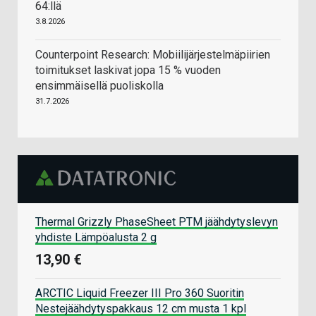
64:llä
3.8.2026
Counterpoint Research: Mobiilijärjestelmäpiirien
toimitukset laskivat jopa 15 % vuoden
ensimmäisellä puoliskolla
31.7.2026
Thermal Grizzly PhaseSheet PTM jäähdytyslevyn
yhdiste Lämpöalusta 2 g
13,90 €
ARCTIC Liquid Freezer III Pro 360 Suoritin
Nestejäähdytyspakkaus 12 cm musta 1 kpl