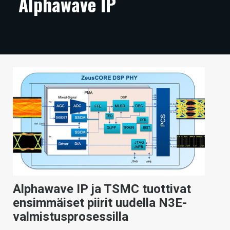
Alphawave IP
ARTIKKELIT
VIDEOT
TECHBBS
TIETOA
HINTA.FI
KAUPPA
VAIHDA TEEMA
Alphawave IP ja TSMC tuottivat
HAKU
ensimmäiset piirit uudella N3E-
valmistusprosessilla