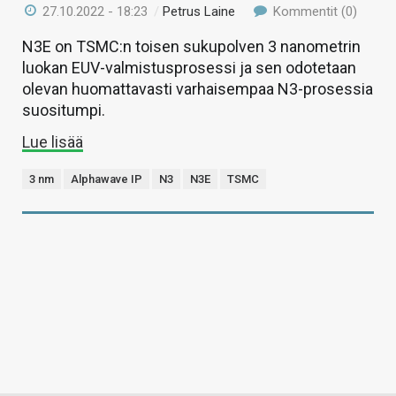
27.10.2022 - 18:23
/
Petrus Laine
Kommentit (0)
N3E on TSMC:n toisen sukupolven 3 nanometrin
luokan EUV-valmistusprosessi ja sen odotetaan
olevan huomattavasti varhaisempaa N3-prosessia
suositumpi.
Lue lisää
3 nm
Alphawave IP
N3
N3E
TSMC