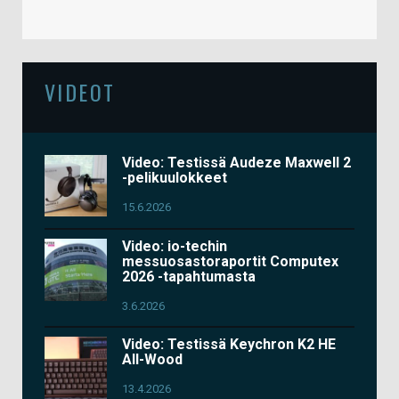
VIDEOT
Video: Testissä Audeze Maxwell 2
-pelikuulokkeet
15.6.2026
Video: io-techin
messuosastoraportit Computex
2026 -tapahtumasta
3.6.2026
Video: Testissä Keychron K2 HE
All-Wood
13.4.2026