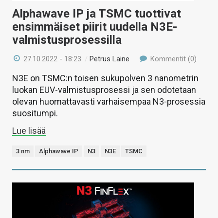
Alphawave IP ja TSMC tuottivat
ensimmäiset piirit uudella N3E-
valmistusprosessilla
27.10.2022 - 18:23
/
Petrus Laine
Kommentit (0)
N3E on TSMC:n toisen sukupolven 3 nanometrin
luokan EUV-valmistusprosessi ja sen odotetaan
olevan huomattavasti varhaisempaa N3-prosessia
suositumpi.
Lue lisää
3 nm
Alphawave IP
N3
N3E
TSMC