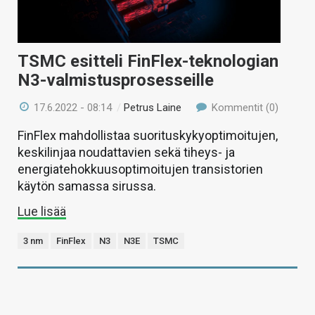
TSMC esitteli FinFlex-teknologian
N3-valmistusprosesseille
17.6.2022 - 08:14
/
Petrus Laine
Kommentit (0)
FinFlex mahdollistaa suorituskykyoptimoitujen,
keskilinjaa noudattavien sekä tiheys- ja
energiatehokkuusoptimoitujen transistorien
käytön samassa sirussa.
Lue lisää
3 nm
FinFlex
N3
N3E
TSMC