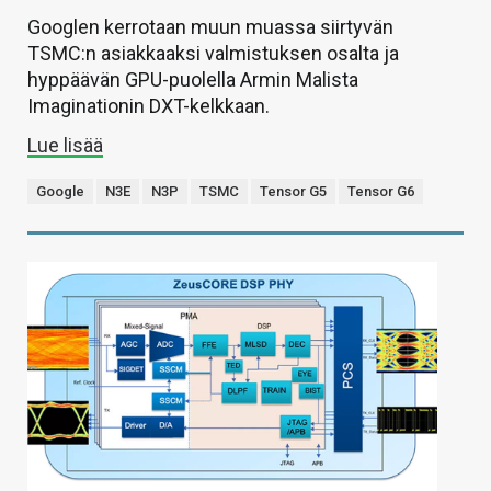
Googlen kerrotaan muun muassa siirtyvän
TSMC:n asiakkaaksi valmistuksen osalta ja
hyppäävän GPU-puolella Armin Malista
Imaginationin DXT-kelkkaan.
Lue lisää
Google
N3E
N3P
TSMC
Tensor G5
Tensor G6