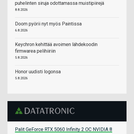
puhelinten siruja odottamassa muistipiirejä
8.8.2026
Doom pyörii nyt myös Paintissa
6.8.2026
Keychron kehittää avoimen lähdekoodin
firmwarea pelihiiriin
5.8.2026
Honor uudisti logonsa
5.8.2026
Palit GeForce RTX 5060 Infinity 2 OC NVIDIA 8