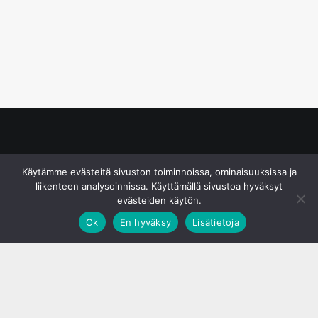
© S&J Media Oy
Käytämme evästeitä sivuston toiminnoissa, ominaisuuksissa ja
liikenteen analysoinnissa. Käyttämällä sivustoa hyväksyt
evästeiden käytön.
Ok
En hyväksy
Lisätietoja
;