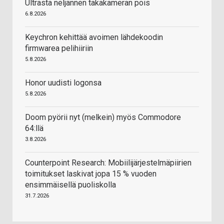
Ultrasta neljännen takakameran pois
6.8.2026
Keychron kehittää avoimen lähdekoodin
firmwarea pelihiiriin
5.8.2026
Honor uudisti logonsa
5.8.2026
Doom pyörii nyt (melkein) myös Commodore
64:llä
3.8.2026
Counterpoint Research: Mobiilijärjestelmäpiirien
toimitukset laskivat jopa 15 % vuoden
ensimmäisellä puoliskolla
31.7.2026