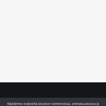
© S&J Media Oy
Käytämme evästeitä sivuston toiminnoissa, ominaisuuksissa ja