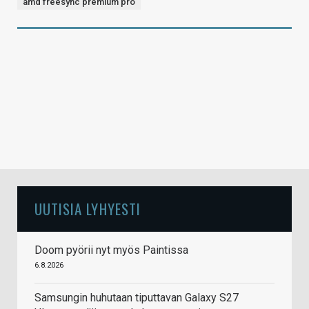
amd freesync premium pro
UUTISIA LYHYESTI
Doom pyörii nyt myös Paintissa
6.8.2026
Samsungin huhutaan tiputtavan Galaxy S27