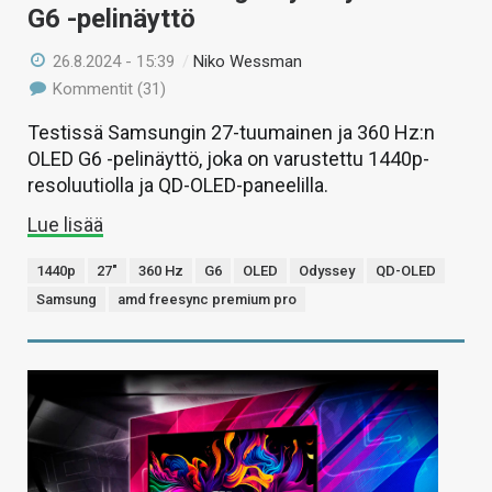
G6 -pelinäyttö
26.8.2024 - 15:39
/
Niko Wessman
Kommentit (31)
Testissä Samsungin 27-tuumainen ja 360 Hz:n
OLED G6 -pelinäyttö, joka on varustettu 1440p-
resoluutiolla ja QD-OLED-paneelilla.
Lue lisää
1440p
27"
360 Hz
G6
OLED
Odyssey
QD-OLED
Samsung
amd freesync premium pro