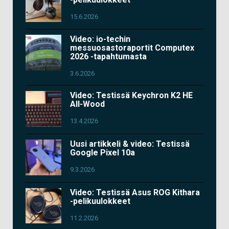
15.6.2026
Video: io-techin
messuosastoraportit Computex
2026 -tapahtumasta
3.6.2026
Video: Testissä Keychron K2 HE
All-Wood
13.4.2026
Uusi artikkeli & video: Testissä
Google Pixel 10a
9.3.2026
Video: Testissä Asus ROG Kithara
-pelikuulokkeet
11.2.2026