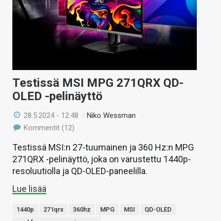
Testissä MSI MPG 271QRX QD-
OLED -pelinäyttö
28.5.2024 - 12:48
/
Niko Wessman
Kommentit (12)
Testissä MSI:n 27-tuumainen ja 360 Hz:n MPG
271QRX -pelinäyttö, joka on varustettu 1440p-
resoluutiolla ja QD-OLED-paneelilla.
Lue lisää
1440p
271qrx
360hz
MPG
MSI
QD-OLED