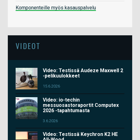
Komponenteille myös kasauspalvelu
VIDEOT
Video: Testissä Audeze Maxwell 2
-pelikuulokkeet
15.6.2026
Video: io-techin
messuosastoraportit Computex
2026 -tapahtumasta
3.6.2026
Video: Testissä Keychron K2 HE
All-Wood