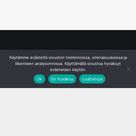
© S&J Media Oy
Käytämme evästeitä sivuston toiminnoissa, ominaisuuksissa ja
liikenteen analysoinnissa. Käyttämällä sivustoa hyväksyt
evästeiden käytön.
Ok
En hyväksy
Lisätietoja
;