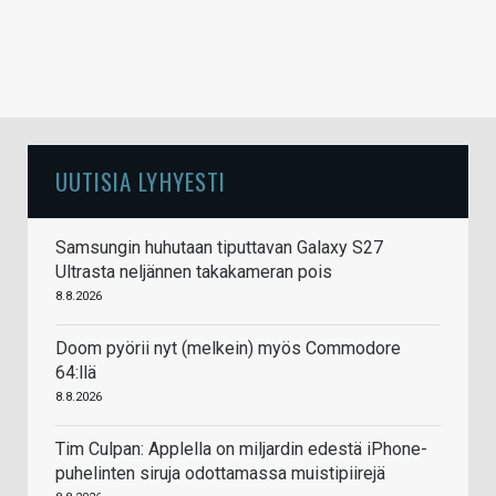
UUTISIA LYHYESTI
Samsungin huhutaan tiputtavan Galaxy S27
Ultrasta neljännen takakameran pois
8.8.2026
Doom pyörii nyt (melkein) myös Commodore
64:llä
8.8.2026
Tim Culpan: Applella on miljardin edestä iPhone-
puhelinten siruja odottamassa muistipiirejä