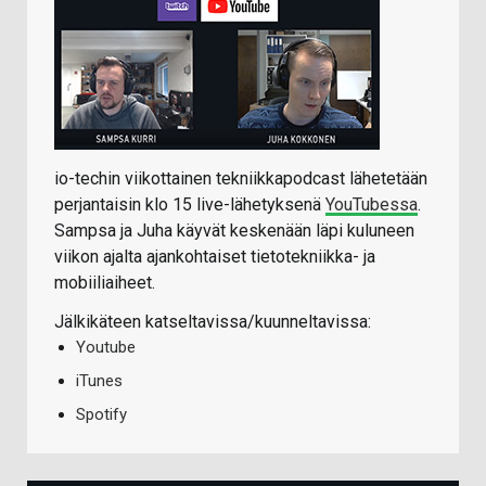
io-techin viikottainen tekniikkapodcast lähetetään
perjantaisin klo 15 live-lähetyksenä
YouTubessa
.
Sampsa ja Juha käyvät keskenään läpi kuluneen
viikon ajalta ajankohtaiset tietotekniikka- ja
mobiiliaiheet.
Jälkikäteen katseltavissa/kuunneltavissa:
Youtube
iTunes
Spotify