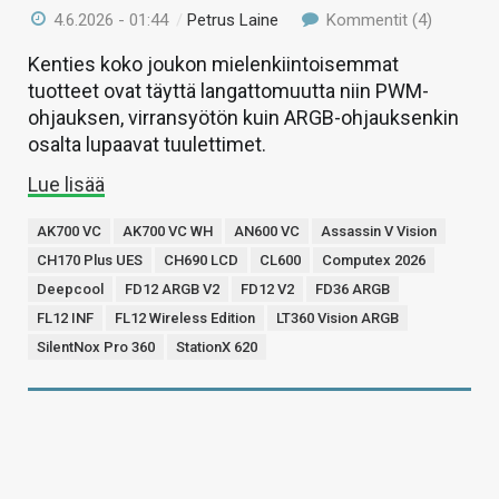
4.6.2026 - 01:44
/
Petrus Laine
Kommentit (4)
Kenties koko joukon mielenkiintoisemmat
tuotteet ovat täyttä langattomuutta niin PWM-
ohjauksen, virransyötön kuin ARGB-ohjauksenkin
osalta lupaavat tuulettimet.
Lue lisää
AK700 VC
AK700 VC WH
AN600 VC
Assassin V Vision
CH170 Plus UES
CH690 LCD
CL600
Computex 2026
Deepcool
FD12 ARGB V2
FD12 V2
FD36 ARGB
FL12 INF
FL12 Wireless Edition
LT360 Vision ARGB
SilentNox Pro 360
StationX 620