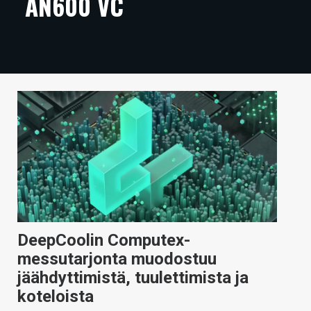
AN600 VC
ARTIKKELIT
VIDEOT
TECHBBS
TIETOA
HINTA.FI
KAUPPA
VAIHDA TEEMA
DeepCoolin Computex-
messutarjonta muodostuu
HAKU
jäähdyttimistä, tuulettimista ja
koteloista