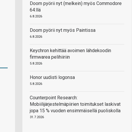
Doom pyörii nyt (melkein) myös Commodore
64:llä
6.8.2026
Doom pyörii nyt myös Paintissa
6.8.2026
Keychron kehittää avoimen lähdekoodin
firmwarea pelihiiriin
5.8.2026
Honor uudisti logonsa
5.8.2026
Counterpoint Research:
Mobiilijärjestelmäpiirien toimitukset laskivat
jopa 15 % vuoden ensimmäisellä puoliskolla
31.7.2026