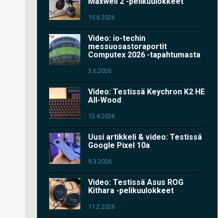
Maxwell 2 -pelikuulokkeet
15.6.2026
Video: io-techin
messuosastoraportit
Computex 2026 -tapahtumasta
3.6.2026
Video: Testissä Keychron K2 HE
All-Wood
13.4.2026
Uusi artikkeli & video: Testissä
Google Pixel 10a
9.3.2026
Video: Testissä Asus ROG
Kithara -pelikuulokkeet
11.2.2026