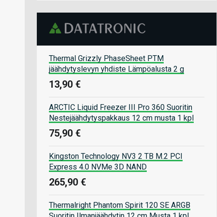
Thermal Grizzly PhaseSheet PTM
jäähdytyslevyn yhdiste Lämpöalusta 2 g
13,90 €
ARCTIC Liquid Freezer III Pro 360 Suoritin
Nestejäähdytyspakkaus 12 cm musta 1 kpl
75,90 €
Kingston Technology NV3 2 TB M.2 PCI
Express 4.0 NVMe 3D NAND
265,90 €
Thermalright Phantom Spirit 120 SE ARGB
Suoritin Ilmanjäähdytin 12 cm Musta 1 kpl