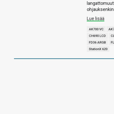
langattomuut
ohjauksenkin 
Lue lisää
AK700 VC
AK
CH690 LCD
C
FD36 ARGB
FL
StationX 620