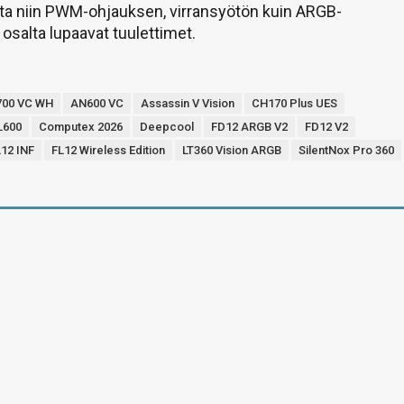
ta niin PWM-ohjauksen, virransyötön kuin ARGB-
osalta lupaavat tuulettimet.
700 VC WH
AN600 VC
Assassin V Vision
CH170 Plus UES
L600
Computex 2026
Deepcool
FD12 ARGB V2
FD12 V2
12 INF
FL12 Wireless Edition
LT360 Vision ARGB
SilentNox Pro 360