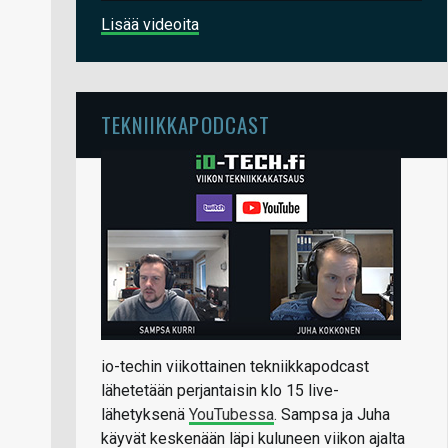
Lisää videoita
TEKNIIKKAPODCAST
io-techin viikottainen tekniikkapodcast
lähetetään perjantaisin klo 15 live-
lähetyksenä
YouTubessa
. Sampsa ja Juha
käyvät keskenään läpi kuluneen viikon ajalta