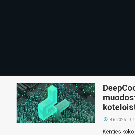
DeepCoo
muodostu
kotelois
4.6.2026 - 01
Kenties koko 