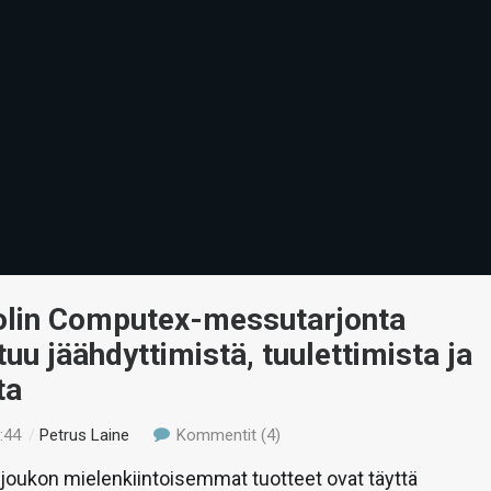
lin Computex-messutarjonta
u jäähdyttimistä, tuulettimista ja
ta
:44
/
Petrus Laine
Kommentit (4)
joukon mielenkiintoisemmat tuotteet ovat täyttä