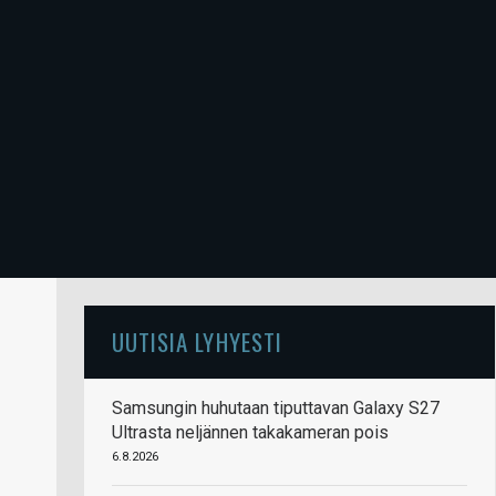
UUTISIA LYHYESTI
Samsungin huhutaan tiputtavan Galaxy S27
Ultrasta neljännen takakameran pois
6.8.2026