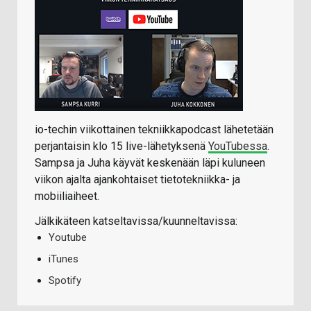
io-techin viikottainen tekniikkapodcast lähetetään
perjantaisin klo 15 live-lähetyksenä
YouTubessa
.
Sampsa ja Juha käyvät keskenään läpi kuluneen
viikon ajalta ajankohtaiset tietotekniikka- ja
mobiiliaiheet.
Jälkikäteen katseltavissa/kuunneltavissa:
Youtube
iTunes
Spotify