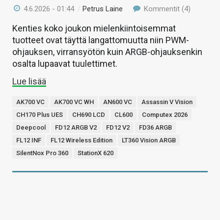
4.6.2026 - 01:44
/
Petrus Laine
Kommentit (4)
Kenties koko joukon mielenkiintoisemmat
tuotteet ovat täyttä langattomuutta niin PWM-
ohjauksen, virransyötön kuin ARGB-ohjauksenkin
osalta lupaavat tuulettimet.
Lue lisää
AK700 VC
AK700 VC WH
AN600 VC
Assassin V Vision
CH170 Plus UES
CH690 LCD
CL600
Computex 2026
Deepcool
FD12 ARGB V2
FD12 V2
FD36 ARGB
FL12 INF
FL12 Wireless Edition
LT360 Vision ARGB
SilentNox Pro 360
StationX 620