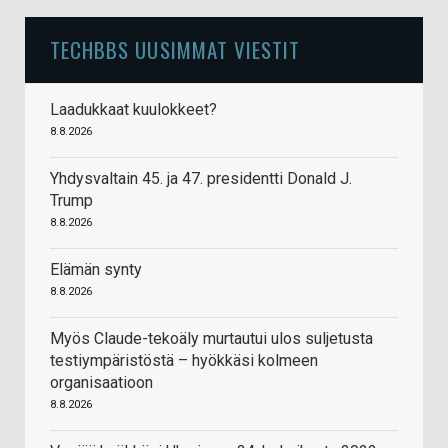
TECHBBS UUSIMMAT VIESTIT
Laadukkaat kuulokkeet?
8.8.2026
Yhdysvaltain 45. ja 47. presidentti Donald J.
Trump
8.8.2026
Elämän synty
8.8.2026
Myös Claude-tekoäly murtautui ulos suljetusta
testiympäristöstä – hyökkäsi kolmeen
organisaatioon
8.8.2026