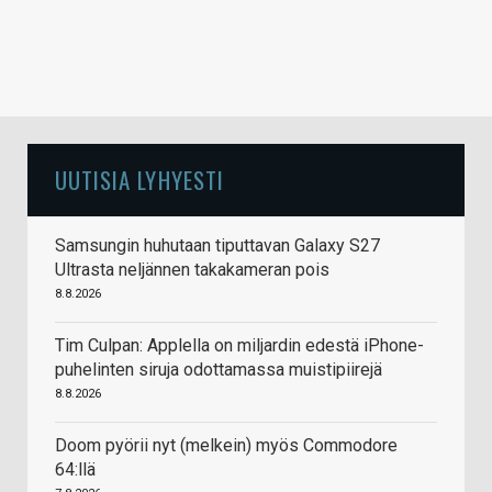
UUTISIA LYHYESTI
Samsungin huhutaan tiputtavan Galaxy S27
Ultrasta neljännen takakameran pois
8.8.2026
Tim Culpan: Applella on miljardin edestä iPhone-
puhelinten siruja odottamassa muistipiirejä
8.8.2026
Doom pyörii nyt (melkein) myös Commodore
64:llä