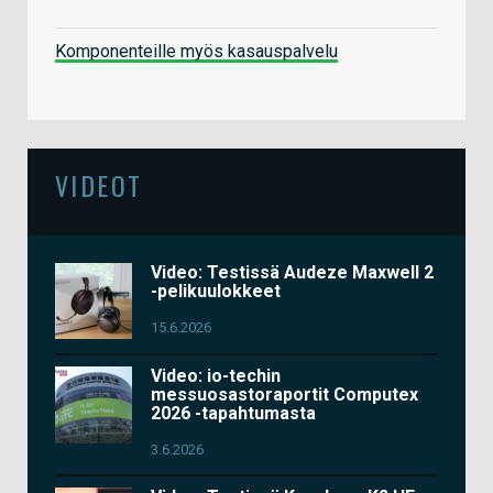
Komponenteille myös kasauspalvelu
VIDEOT
Video: Testissä Audeze Maxwell 2
-pelikuulokkeet
15.6.2026
Video: io-techin
messuosastoraportit Computex
2026 -tapahtumasta
3.6.2026