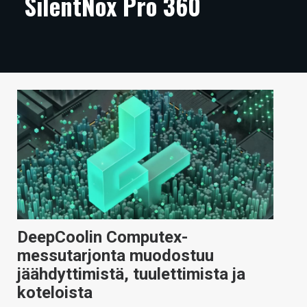
SilentNox Pro 360
ARTIKKELIT
VIDEOT
TECHBBS
TIETOA
HINTA.FI
KAUPPA
VAIHDA TEEMA
DeepCoolin Computex-
messutarjonta muodostuu
HAKU
jäähdyttimistä, tuulettimista ja
koteloista