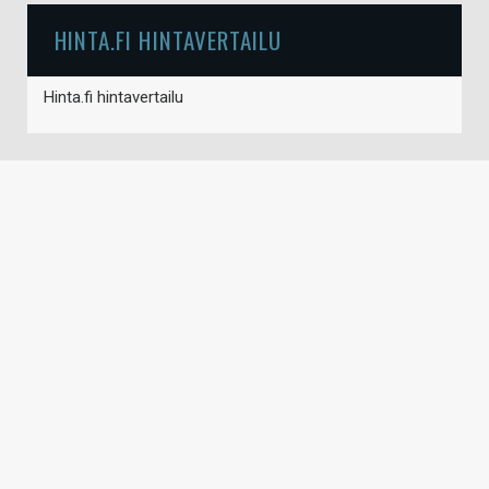
HINTA.FI HINTAVERTAILU
Hinta.fi hintavertailu