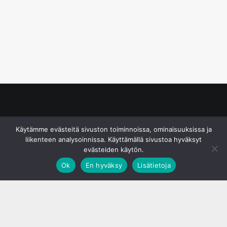
© S&J Media Oy
Käytämme evästeitä sivuston toiminnoissa, ominaisuuksissa ja
liikenteen analysoinnissa. Käyttämällä sivustoa hyväksyt
evästeiden käytön.
Ok
En hyväksy
Lisätietoja
;