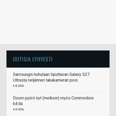
UUTISIA LYHYESTI
Samsungin huhutaan tiputtavan Galaxy S27
Ultrasta neljännen takakameran pois
6.8.2026
Doom pyörii nyt (melkein) myös Commodore
64:llä
6.8.2026