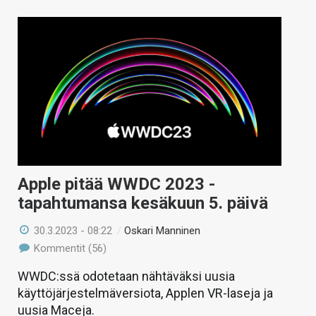
Apple pitää WWDC 2023 -
tapahtumansa kesäkuun 5. päivä
30.3.2023 - 08:22
/
Oskari Manninen
Kommentit (56)
WWDC:ssä odotetaan nähtäväksi uusia
käyttöjärjestelmäversiota, Applen VR-laseja ja
uusia Maceja.