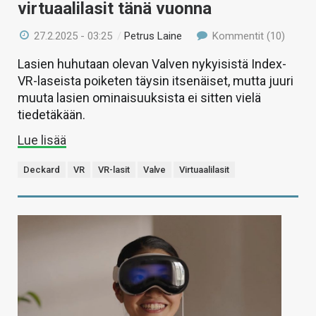
virtuaalilasit tänä vuonna
27.2.2025 - 03:25
/
Petrus Laine
Kommentit (10)
Lasien huhutaan olevan Valven nykyisistä Index-
VR-laseista poiketen täysin itsenäiset, mutta juuri
muuta lasien ominaisuuksista ei sitten vielä
tiedetäkään.
Lue lisää
Deckard
VR
VR-lasit
Valve
Virtuaalilasit