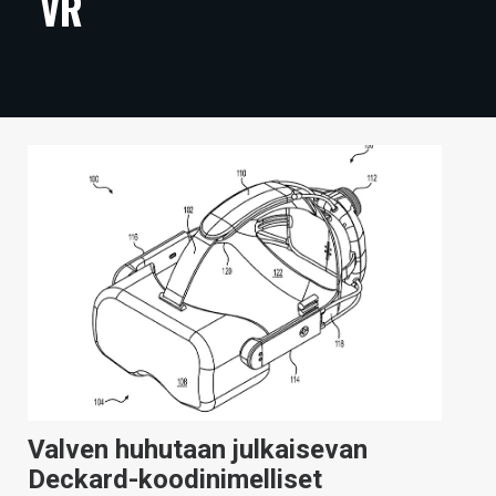
VR
ARTIKKELIT
VIDEOT
TECHBBS
TIETOA
HINTA.FI
KAUPPA
VAIHDA TEEMA
HAKU
Valven huhutaan julkaisevan
Deckard-koodinimelliset