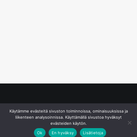
© S&J Media Oy
Käytämme evästeitä sivuston toiminnoissa, ominaisuuksissa ja
liikenteen analysoinnissa. Käyttämällä sivustoa hyväksyt
evästeiden käytön.
Ok
En hyväksy
Lisätietoja