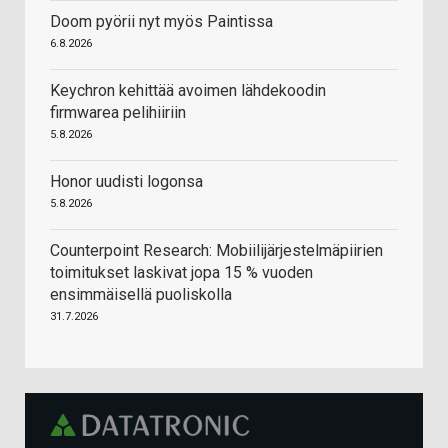
Doom pyörii nyt myös Paintissa
6.8.2026
Keychron kehittää avoimen lähdekoodin
firmwarea pelihiiriin
5.8.2026
Honor uudisti logonsa
5.8.2026
Counterpoint Research: Mobiilijärjestelmäpiirien
toimitukset laskivat jopa 15 % vuoden
ensimmäisellä puoliskolla
31.7.2026