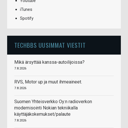
Youtube
iTunes
Spotify
TECHBBS UUSIMMAT VIESTIT
Mikä ärsyttää kanssa-autoilijoissa?
7.8.2026
RVS, Motor up ja muut ihmeaineet.
7.8.2026
Suomen Yhteisverkko Oy:n radioverkon
modernisointi Nokian tekniikalla
käyttäjäkokemukset/palaute
7.8.2026