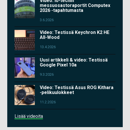
Video: io-techin
messuosastoraportit Computex
2026 -tapahtumasta
3.6.2026
Video: Testissä Keychron K2 HE
All-Wood
13.4.2026
Uusi artikkeli & video: Testissä
Google Pixel 10a
9.3.2026
Video: Testissä Asus ROG Kithara
-pelikuulokkeet
11.2.2026
Lisää videoita