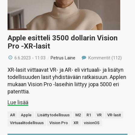
Apple esitteli 3500 dollarin Vision
Pro -XR-lasit
6.6.2023 - 11:03
/
Petrus Laine
Kommentit (112)
XR-lasit viittaavat VR- ja AR- eli virtuaali- ja lisätyn
todellisuuden lasit yhdistävään ratkaisuun. Applen
mukaan Vision Pro -laseihin liittyy jopa 5000 eri
patenttia.
Lue lisää
AR
Apple
Lisätty todellisuus
M2
R1
VR
VR-lasit
Virtuaalitodellisuus
Vision Pro
XR
visionOS