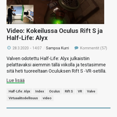
Video: Kokeilussa Oculus Rift S ja
Half-Life: Alyx
28.3.2020 - 14:07
/
Sampsa Kurri
Kommentit (57)
Valven odotettu Half-Life: Alyx julkaistiin
pelattavaksi aiemmin tällä viikolla ja testasimme
sitä heti tuoreeltaan Oculuksen Rift S -VR-setillä.
Lue lisää
Half-Life: Alyx
Index
Oculus
Rift S
VR
Valve
Virtuaalitodellisuus
video