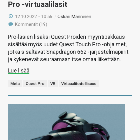
Pro -virtuaalilasit
12.10.2022 - 10:56
/
Oskari Manninen
Kommentit (19)
Pro-lasien lisäksi Quest Proiden myyntipakkaus
sisältää myös uudet Quest Touch Pro -ohjaimet,
jotka sisältävät Snapdragon 662 -järjestelmäpiirit
ja kykenevät seuraamaan itse omaa liikettään.
Lue lisää
Meta
Quest Pro
VR
Virtuaalitodellisuus