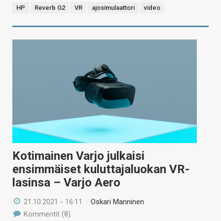
HP
Reverb G2
VR
ajosimulaattori
video
Kotimainen Varjo julkaisi
ensimmäiset kuluttajaluokan VR-
lasinsa – Varjo Aero
21.10.2021 - 16:11
/
Oskari Manninen
Kommentit (8)