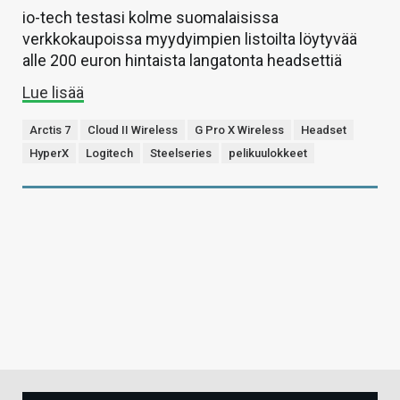
io-tech testasi kolme suomalaisissa
verkkokaupoissa myydyimpien listoilta löytyvää
alle 200 euron hintaista langatonta headsettiä
Lue lisää
Arctis 7
Cloud II Wireless
G Pro X Wireless
Headset
HyperX
Logitech
Steelseries
pelikuulokkeet