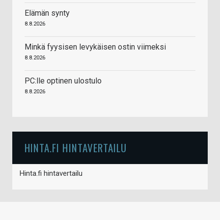
Elämän synty
8.8.2026
Minkä fyysisen levykäisen ostin viimeksi
8.8.2026
PC:lle optinen ulostulo
8.8.2026
HINTA.FI HINTAVERTAILU
Hinta.fi hintavertailu