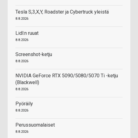
Tesla S,3,X,Y, Roadster ja Cybertruck yleistä
8.8.2026
Lidl:n ruuat
8.8.2026
Screenshot-ketju
8.8.2026
NVIDIA GeForce RTX 5090/5080/5070 Ti -ketju
(Blackwell)
8.8.2026
Pyöräily
8.8.2026
Perussuomalaiset
8.8.2026