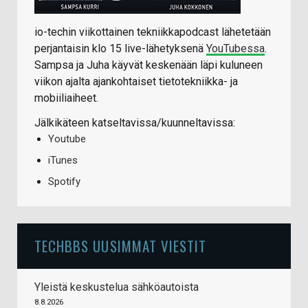
io-techin viikottainen tekniikkapodcast lähetetään
perjantaisin klo 15 live-lähetyksenä
YouTubessa
.
Sampsa ja Juha käyvät keskenään läpi kuluneen
viikon ajalta ajankohtaiset tietotekniikka- ja
mobiiliaiheet.
Jälkikäteen katseltavissa/kuunneltavissa:
Youtube
iTunes
Spotify
TECHBBS UUSIMMAT VIESTIT
Yleistä keskustelua sähköautoista
8.8.2026