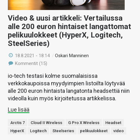
Video & uusi artikkeli: Vertailussa
alle 200 euron hintaiset langattomat
pelikuulokkeet (HyperX, Logitech,
SteelSeries)
18.8.2021 - 18:14
/
Oskari Manninen
Kommentit (15)
io-tech testasi kolme suomalaisissa
verkkokaupoissa myydyimpien listoilta löytyvää
alle 200 euron hintaista langatonta headsettiä niin
videolla kuin myös kirjoitetussa artikkelissa.
Lue lisää
Arctis 7
Cloud II Wireless
G Pro X Wireless
Headset
HyperX
Logitech
Steelseries
pelikuulokkeet
video