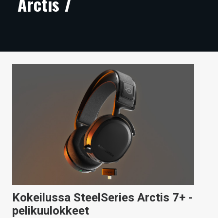
Arctis 7
ARTIKKELIT
VIDEOT
TECHBBS
TIETOA
HINTA.FI
KAUPPA
VAIHDA TEEMA
HAKU
Kokeilussa SteelSeries Arctis 7+ -
pelikuulokkeet