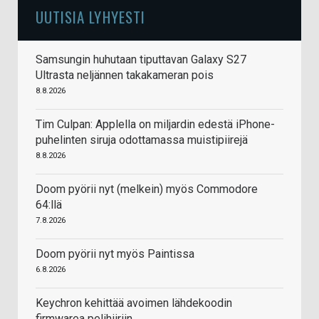
UUTISIA LYHYESTI
Samsungin huhutaan tiputtavan Galaxy S27
Ultrasta neljännen takakameran pois
8.8.2026
Tim Culpan: Applella on miljardin edestä iPhone-
puhelinten siruja odottamassa muistipiirejä
8.8.2026
Doom pyörii nyt (melkein) myös Commodore
64:llä
7.8.2026
Doom pyörii nyt myös Paintissa
6.8.2026
Keychron kehittää avoimen lähdekoodin
firmwarea pelihiiriin