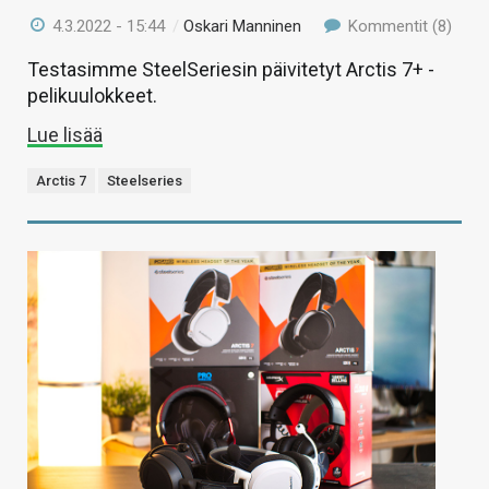
4.3.2022 - 15:44
/
Oskari Manninen
Kommentit (8)
Testasimme SteelSeriesin päivitetyt Arctis 7+ -
pelikuulokkeet.
Lue lisää
Arctis 7
Steelseries