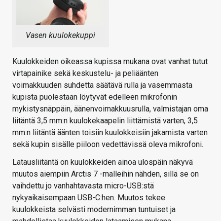
Vasen kuulokekuppi
Kuulokkeiden oikeassa kupissa mukana ovat vanhat tutut
virtapainike sekä keskustelu- ja peliäänten
voimakkuuden suhdetta säätävä rulla ja vasemmasta
kupista puolestaan löytyvät edelleen mikrofonin
mykistysnäppäin, äänenvoimakkuusrulla, valmistajan oma
liitäntä 3,5 mm:n kuulokekaapelin liittämistä varten, 3,5
mm:n liitäntä äänten toisiin kuulokkeisiin jakamista varten
sekä kupin sisälle piiloon vedettävissä oleva mikrofoni.
Latausliitäntä on kuulokkeiden ainoa ulospäin näkyvä
muutos aiempiin Arctis 7 -malleihin nähden, sillä se on
vaihdettu jo vanhahtavasta micro-USB:stä
nykyaikaisempaan USB-C:hen. Muutos tekee
kuulokkeista selvästi modernimman tuntuiset ja