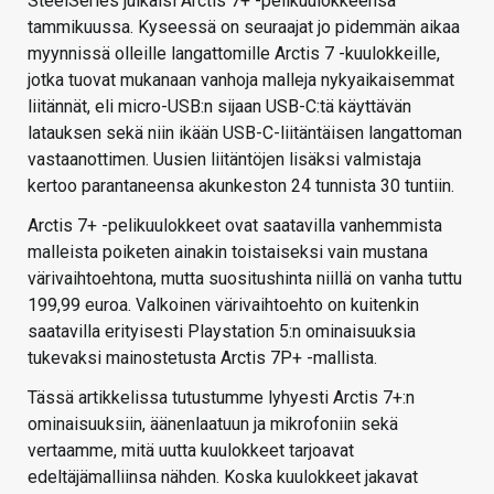
SteelSeries julkaisi Arctis 7+ -pelikuulokkeensa
tammikuussa. Kyseessä on seuraajat jo pidemmän aikaa
myynnissä olleille langattomille Arctis 7 -kuulokkeille,
jotka tuovat mukanaan vanhoja malleja nykyaikaisemmat
liitännät, eli micro-USB:n sijaan USB-C:tä käyttävän
latauksen sekä niin ikään USB-C-liitäntäisen langattoman
vastaanottimen. Uusien liitäntöjen lisäksi valmistaja
kertoo parantaneensa akunkeston 24 tunnista 30 tuntiin.
Arctis 7+ -pelikuulokkeet ovat saatavilla vanhemmista
malleista poiketen ainakin toistaiseksi vain mustana
värivaihtoehtona, mutta suositushinta niillä on vanha tuttu
199,99 euroa. Valkoinen värivaihtoehto on kuitenkin
saatavilla erityisesti Playstation 5:n ominaisuuksia
tukevaksi mainostetusta Arctis 7P+ -mallista.
Tässä artikkelissa tutustumme lyhyesti Arctis 7+:n
ominaisuuksiin, äänenlaatuun ja mikrofoniin sekä
vertaamme, mitä uutta kuulokkeet tarjoavat
edeltäjämalliinsa nähden. Koska kuulokkeet jakavat