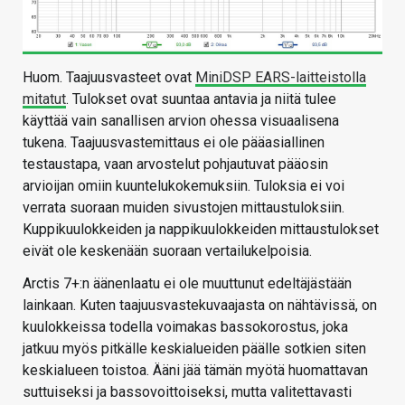
Huom. Taajuusvasteet ovat
MiniDSP EARS-laitteistolla
mitatut
. Tulokset ovat suuntaa antavia ja niitä tulee
käyttää vain sanallisen arvion ohessa visuaalisena
tukena. Taajuusvastemittaus ei ole pääasiallinen
testaustapa, vaan arvostelut pohjautuvat pääosin
arvioijan omiin kuuntelukokemuksiin. Tuloksia ei voi
verrata suoraan muiden sivustojen mittaustuloksiin.
Kuppikuulokkeiden ja nappikuulokkeiden mittaustulokset
eivät ole keskenään suoraan vertailukelpoisia.
Arctis 7+:n äänenlaatu ei ole muuttunut edeltäjästään
lainkaan. Kuten taajuusvastekuvaajasta on nähtävissä, on
kuulokkeissa todella voimakas bassokorostus, joka
jatkuu myös pitkälle keskialueiden päälle sotkien siten
keskialueen toistoa. Ääni jää tämän myötä huomattavan
suttuiseksi ja bassovoittoiseksi, mutta valitettavasti