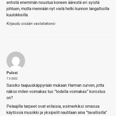
entistä enemmän noustua koneen äärestä eri syistä
johtuen, mutta mennään nyt vielä hetki kunnon langallisilla
kuulokkeilla.
Kirjaudu sisään vastataksesi
Pulssi
7.3.2022
Saisiko taajuuskäppyrään mukaan Harman curven, jotta
näkisi miten voimakas tuo ”todella voimakas” korostus
on?
Pelaajilla tarpeet ovat erilaisia, esimerkiksi omassa
käytössä musiikki ja yksipelit nautitaan aina ”tavallisilla”