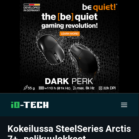
Kokeilussa SteelSeries Arctis
UUTISET
7+ -pelikuulokkeet