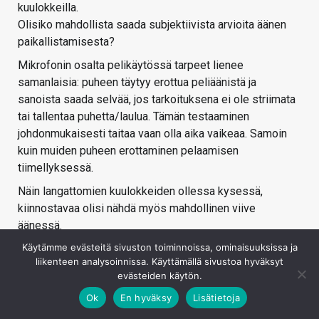
kuulokkeilla.
Olisiko mahdollista saada subjektiivista arvioita äänen
paikallistamisesta?
Mikrofonin osalta pelikäytössä tarpeet lienee
samanlaisia: puheen täytyy erottua peliäänistä ja
sanoista saada selvää, jos tarkoituksena ei ole striimata
tai tallentaa puhetta/laulua. Tämän testaaminen
johdonmukaisesti taitaa vaan olla aika vaikeaa. Samoin
kuin muiden puheen erottaminen pelaamisen
tiimellyksessä.
Näin langattomien kuulokkeiden ollessa kysessä,
kiinnostavaa olisi nähdä myös mahdollinen viive
äänessä.
Käytämme evästeitä sivuston toiminnoissa, ominaisuuksissa ja
Kirjaudu sisään vastataksesi
liikenteen analysoinnissa. Käyttämällä sivustoa hyväksyt
evästeiden käytön.
Ok
En hyväksy
Lisätietoja