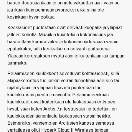
basso itsessäänkään ei onnistu vakuuttamaan, vaan se
jää ikään kuin pehmeän pyöreäksi eikä siinä ole
kovinkaan hyvin potkua.
Keskialueet puolestaan ovat selvästi kuopalla ja yläpäät
jälleen koholla. Musiikin kuunteluun kokonaisuus jää
bassoiltaan kumisevaksi ja kokonaisuudessaan varsin
epätarkaksi, sillä keskialue on selvästi paitsiossa.
Yläpään korostuksen myötä ääni ei kuitenkaan jää tumpun
tummaksi.
Pelaamiseen kuulokkeet soveltuvat kohtalaisesti, sillä
alapääkorostus tuo jonkin verran tunnelmaa aseisiin tai
räjähdyksiin ja yläpään lisävirta puolestaan tuo
kuulokkeisiin pientä ilmavuutta. Pelaamiseenkaan
kuulokkeet eivät kuitenkaan ole luokassaan erityisen
hyvät, vaan kuten Arctis 7:n testissäkin jo todettiin, on
kuulokkeiden äänenlaatu luokassaan varsin heikko.
Esimerkiksi vanhempien Arcitisien kanssa samassa
vertailussa ollut HyperX Cloud II Wireless tarjoaa