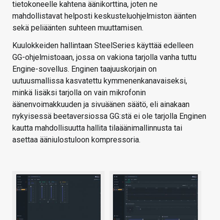
tietokoneelle kahtena äänikorttina, joten ne
mahdollistavat helposti keskusteluohjelmiston äänten
sekä peliäänten suhteen muuttamisen.
Kuulokkeiden hallintaan SteelSeries käyttää edelleen
GG-ohjelmistoaan, jossa on vakiona tarjolla vanha tuttu
Engine-sovellus. Enginen taajuuskorjain on
uutuusmallissa kasvatettu kymmenenkanavaiseksi,
minkä lisäksi tarjolla on vain mikrofonin
äänenvoimakkuuden ja sivuäänen säätö, eli ainakaan
nykyisessä beetaversiossa GG:stä ei ole tarjolla Enginen
kautta mahdollisuutta hallita tilaäänimallinnusta tai
asettaa ääniulostuloon kompressoria.