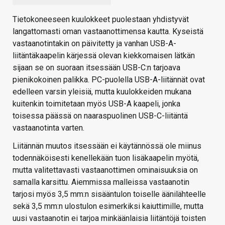
Tietokoneeseen kuulokkeet puolestaan yhdistyvät
langattomasti oman vastaanottimensa kautta. Kyseistä
vastaanotintakin on päivitetty ja vanhan USB-A-
liitäntäkaapelin kärjessä olevan kiekkomaisen lätkän
sijaan se on suoraan itsessään USB-C:n tarjoava
pienikokoinen palikka. PC-puolella USB-A-liitännät ovat
edelleen varsin yleisiä, mutta kuulokkeiden mukana
kuitenkin toimitetaan myös USB-A kaapeli, jonka
toisessa päässä on naaraspuolinen USB-C-liitäntä
vastaanotinta varten.
Liitännän muutos itsessään ei käytännössä ole miinus
todennäköisesti kenellekään tuon lisäkaapelin myötä,
mutta valitettavasti vastaanottimen ominaisuuksia on
samalla karsittu. Aiemmissa malleissa vastaanotin
tarjosi myös 3,5 mm:n sisääntulon toiselle äänilähteelle
sekä 3,5 mm:n ulostulon esimerkiksi kaiuttimille, mutta
uusi vastaanotin ei tarjoa minkäänlaisia liitäntöjä toisten