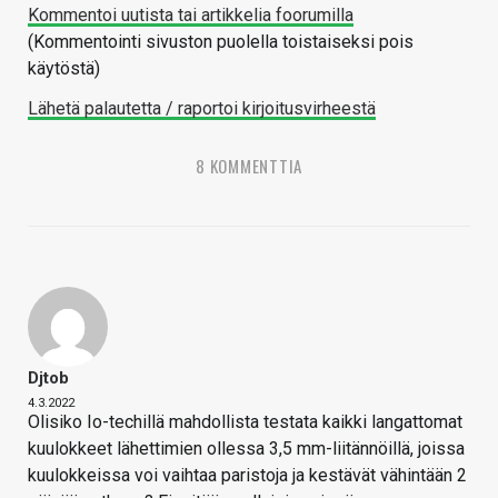
Kommentoi uutista tai artikkelia foorumilla
(Kommentointi sivuston puolella toistaiseksi pois
käytöstä)
Lähetä palautetta / raportoi kirjoitusvirheestä
8 KOMMENTTIA
Djtob
4.3.2022
Olisiko Io-techillä mahdollista testata kaikki langattomat
kuulokkeet lähettimien ollessa 3,5 mm-liitännöillä, joissa
kuulokkeissa voi vaihtaa paristoja ja kestävät vähintään 2