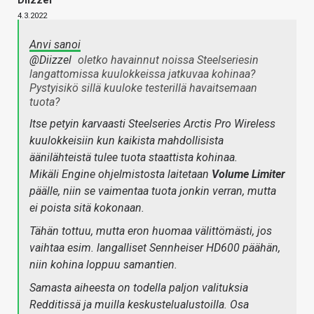
Diizzel
4.3.2022
Anvi sanoi
@Diizzel
oletko havainnut noissa Steelseriesin
langattomissa kuulokkeissa jatkuvaa kohinaa?
Pystyisikö sillä kuuloke testerillä havaitsemaan
tuota?
Itse petyin karvaasti Steelseries Arctis Pro Wireless
kuulokkeisiin kun kaikista mahdollisista
äänilähteistä tulee tuota staattista kohinaa.
Mikäli Engine ohjelmistosta laitetaan
Volume Limiter
päälle, niin se vaimentaa tuota jonkin verran, mutta
ei poista sitä kokonaan.
Tähän tottuu, mutta eron huomaa välittömästi, jos
vaihtaa esim. langalliset Sennheiser HD600 päähän,
niin kohina loppuu samantien.
Samasta aiheesta on todella paljon valituksia
Redditissä ja muilla keskustelualustoilla. Osa