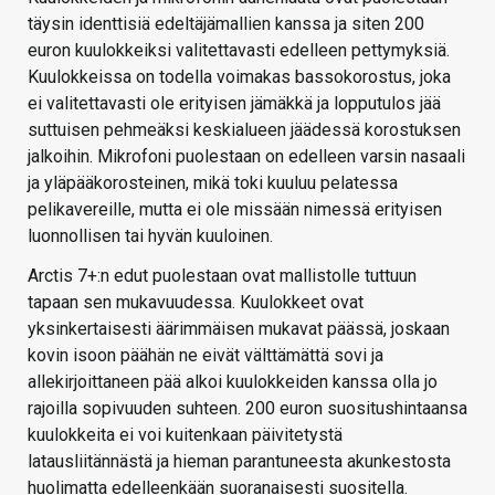
täysin identtisiä edeltäjämallien kanssa ja siten 200
euron kuulokkeiksi valitettavasti edelleen pettymyksiä.
Kuulokkeissa on todella voimakas bassokorostus, joka
ei valitettavasti ole erityisen jämäkkä ja lopputulos jää
suttuisen pehmeäksi keskialueen jäädessä korostuksen
jalkoihin. Mikrofoni puolestaan on edelleen varsin nasaali
ja yläpääkorosteinen, mikä toki kuuluu pelatessa
pelikavereille, mutta ei ole missään nimessä erityisen
luonnollisen tai hyvän kuuloinen.
Arctis 7+:n edut puolestaan ovat mallistolle tuttuun
tapaan sen mukavuudessa. Kuulokkeet ovat
yksinkertaisesti äärimmäisen mukavat päässä, joskaan
kovin isoon päähän ne eivät välttämättä sovi ja
allekirjoittaneen pää alkoi kuulokkeiden kanssa olla jo
rajoilla sopivuuden suhteen. 200 euron suositushintaansa
kuulokkeita ei voi kuitenkaan päivitetystä
latausliitännästä ja hieman parantuneesta akunkestosta
huolimatta edelleenkään suoranaisesti suositella.