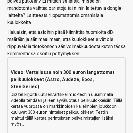
päivää putkeen? Ei mitään sellaisia, missä on
mahdotonta vaihtaa paristoja tai niihin laitettavia dongle-
laitteita? Laitteesta riippumattomia omanlaisia
kuulokkeita.
Haluaisin, että asioihin pitää kiinnittää huomioita dB-
määrään ja äänimaailmaan, että kuulokkeet eivät ole
riippuvaisia tietokoneen äänivoimakkuudesta kuten tässä
kommentissa osoitin pettymykseni:
Video: Vertailussa noin 300 euron langattomat
pelikuulokkeet (Astro, Audeze, Epos,
SteelSeries)
Diizzel kirjoitti uutisen/artikkelin: io-techin uusimmalla
videolla tehdään jälleen syväluotaus pelikuulokkeisiin. Tällä
kertaa vuorossa on markkinoiden kalleimpien joukkoon
kuuluvat 300 euron hintaiset pelikuulokkeet. Testiin
mahtui tällä kertaa perinteisten pelivalmistajien lisäksi
myös…