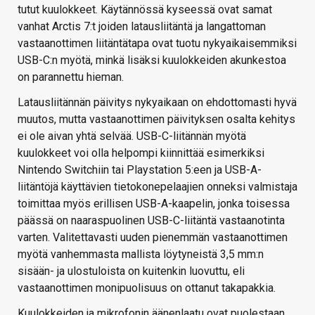
tutut kuulokkeet. Käytännössä kyseessä ovat samat
vanhat Arctis 7:t joiden latausliitäntä ja langattoman
vastaanottimen liitäntätapa ovat tuotu nykyaikaisemmiksi
USB-C:n myötä, minkä lisäksi kuulokkeiden akunkestoa
on parannettu hieman.
Latausliitännän päivitys nykyaikaan on ehdottomasti hyvä
muutos, mutta vastaanottimen päivityksen osalta kehitys
ei ole aivan yhtä selvää. USB-C-liitännän myötä
kuulokkeet voi olla helpompi kiinnittää esimerkiksi
Nintendo Switchiin tai Playstation 5:een ja USB-A-
liitäntöjä käyttävien tietokonepelaajien onneksi valmistaja
toimittaa myös erillisen USB-A-kaapelin, jonka toisessa
päässä on naaraspuolinen USB-C-liitäntä vastaanotinta
varten. Valitettavasti uuden pienemmän vastaanottimen
myötä vanhemmasta mallista löytyneistä 3,5 mm:n
sisään- ja ulostuloista on kuitenkin luovuttu, eli
vastaanottimen monipuolisuus on ottanut takapakkia.
Kuulokkeiden ja mikrofonin äänenlaatu ovat puolestaan