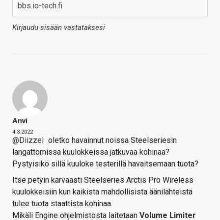
bbs.io-tech.fi
Kirjaudu sisään vastataksesi
Anvi
4.3.2022
@Diizzel
oletko havainnut noissa Steelseriesin
langattomissa kuulokkeissa jatkuvaa kohinaa?
Pystyisikö sillä kuuloke testerillä havaitsemaan tuota?
Itse petyin karvaasti Steelseries Arctis Pro Wireless
kuulokkeisiin kun kaikista mahdollisista äänilähteistä
tulee tuota staattista kohinaa.
Mikäli Engine ohjelmistosta laitetaan
Volume Limiter