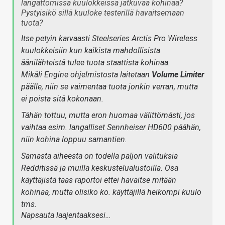
langattomissa kuulokkeissa jatkuvaa kohinaa?
Pystyisikö sillä kuuloke testerillä havaitsemaan
tuota?
Itse petyin karvaasti Steelseries Arctis Pro Wireless
kuulokkeisiin kun kaikista mahdollisista
äänilähteistä tulee tuota staattista kohinaa.
Mikäli Engine ohjelmistosta laitetaan
Volume Limiter
päälle, niin se vaimentaa tuota jonkin verran, mutta
ei poista sitä kokonaan.
Tähän tottuu, mutta eron huomaa välittömästi, jos
vaihtaa esim. langalliset Sennheiser HD600 päähän,
niin kohina loppuu samantien.
Samasta aiheesta on todella paljon valituksia
Redditissä ja muilla keskustelualustoilla. Osa
käyttäjistä taas raportoi ettei havaitse mitään
kohinaa, mutta olisiko ko. käyttäjillä heikompi kuulo
tms.
Napsauta laajentaaksesi…