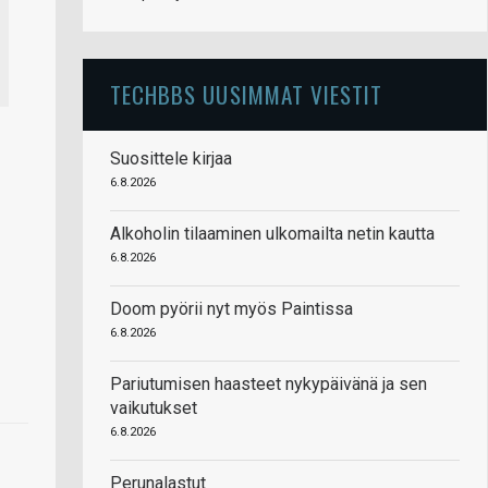
TECHBBS UUSIMMAT VIESTIT
Suosittele kirjaa
6.8.2026
Alkoholin tilaaminen ulkomailta netin kautta
6.8.2026
Doom pyörii nyt myös Paintissa
6.8.2026
Pariutumisen haasteet nykypäivänä ja sen
vaikutukset
6.8.2026
Perunalastut