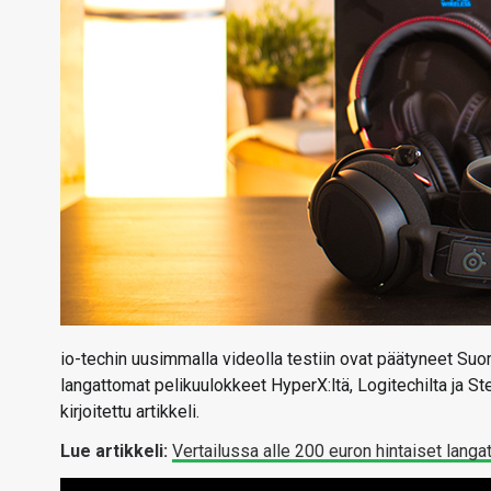
io-techin uusimmalla videolla testiin ovat päätyneet Su
langattomat pelikuulokkeet HyperX:ltä, Logitechilta ja St
kirjoitettu artikkeli.
Lue artikkeli:
Vertailussa alle 200 euron hintaiset lang