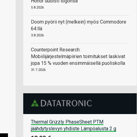
Honor uudisti logonsa
5.8.2026
Doom pyörii nyt (melkein) myös Commodore
64:llä
3.8.2026
Counterpoint Research:
Mobiilijärjestelmäpiirien toimitukset laskivat
jopa 15 % vuoden ensimmäisellä puoliskolla
31.7.2026
Thermal Grizzly PhaseSheet PTM
jäähdytyslevyn yhdiste Lämpöalusta 2 g