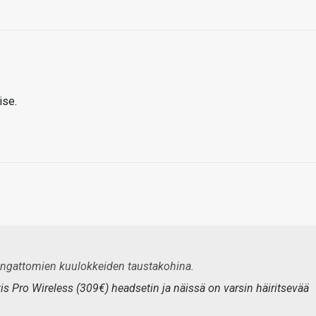
ise.
o langattomien kuulokkeiden taustakohina.
tis Pro Wireless (309€) headsetin ja näissä on varsin häiritsevää