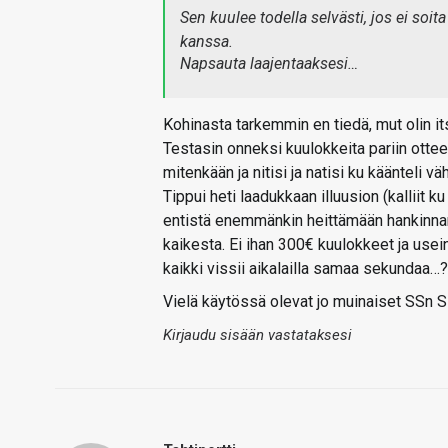
Sen kuulee todella selvästi, jos ei soi
kanssa.
Napsauta laajentaaksesi…
Kohinasta tarkemmin en tiedä, mut olin it
Testasin onneksi kuulokkeita pariin otte
mitenkään ja nitisi ja natisi ku käänteli v
Tippui heti laadukkaan illuusion (kalliit k
entistä enemmänkin heittämään hankinnan 
kaikesta. Ei ihan 300€ kuulokkeet ja usei
kaikki vissii aikalailla samaa sekundaa…?
Vielä käytössä olevat jo muinaiset SSn 
Kirjaudu sisään vastataksesi