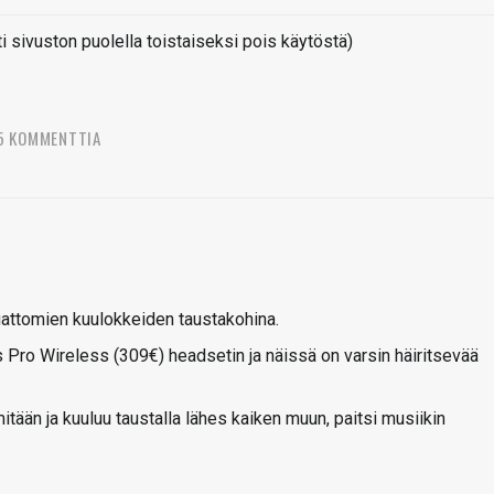
sivuston puolella toistaiseksi pois käytöstä)
5 KOMMENTTIA
angattomien kuulokkeiden taustakohina.
s Pro Wireless (309€) headsetin ja näissä on varsin häiritsevää
mitään ja kuuluu taustalla lähes kaiken muun, paitsi musiikin