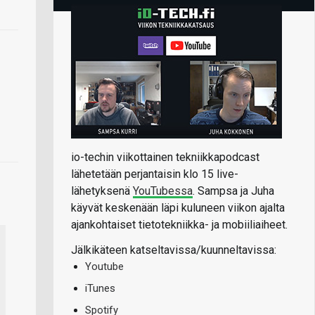
io-techin viikottainen tekniikkapodcast
lähetetään perjantaisin klo 15 live-
lähetyksenä
YouTubessa
. Sampsa ja Juha
käyvät keskenään läpi kuluneen viikon ajalta
ajankohtaiset tietotekniikka- ja mobiiliaiheet.
Jälkikäteen katseltavissa/kuunneltavissa:
Youtube
iTunes
Spotify