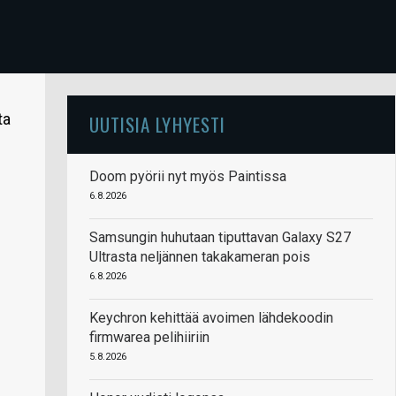
ta
UUTISIA LYHYESTI
Doom pyörii nyt myös Paintissa
6.8.2026
Samsungin huhutaan tiputtavan Galaxy S27
Ultrasta neljännen takakameran pois
6.8.2026
Keychron kehittää avoimen lähdekoodin
firmwarea pelihiiriin
5.8.2026