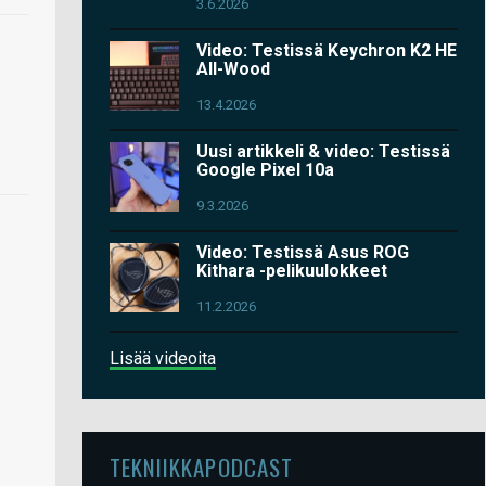
3.6.2026
Video: Testissä Keychron K2 HE
All-Wood
13.4.2026
Uusi artikkeli & video: Testissä
Google Pixel 10a
9.3.2026
Video: Testissä Asus ROG
Kithara -pelikuulokkeet
11.2.2026
Lisää videoita
TEKNIIKKAPODCAST