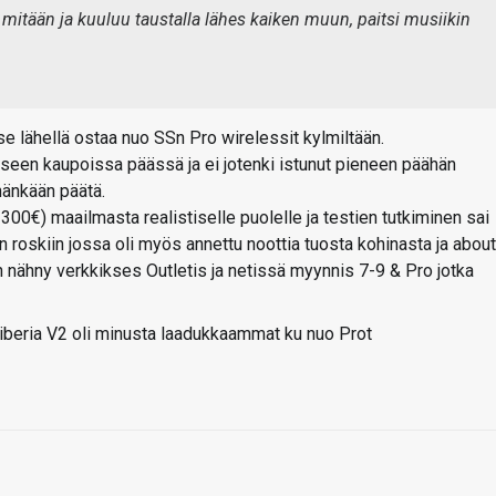
ta mitään ja kuuluu taustalla lähes kaiken muun, paitsi musiikin
se lähellä ostaa nuo SSn Pro wirelessit kylmiltään.
eseen kaupoissa päässä ja ei jotenki istunut pieneen päähän
ähänkään päätä.
u 300€) maailmasta realistiselle puolelle ja testien tutkiminen sai
roskiin jossa oli myös annettu noottia tuosta kohinasta ja about
n nähny verkkikses Outletis ja netissä myynnis 7-9 & Pro jotka
Siberia V2 oli minusta laadukkaammat ku nuo Prot