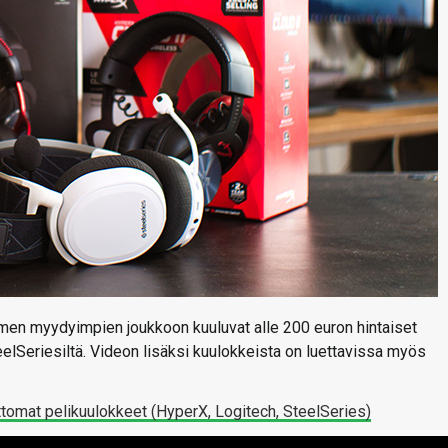
omen myydyimpien joukkoon kuuluvat alle 200 euron hintaiset
eelSeriesiltä. Videon lisäksi kuulokkeista on luettavissa myös
attomat pelikuulokkeet (HyperX, Logitech, SteelSeries)