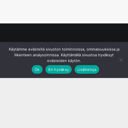
© S&J Media Oy
Käytämme evästeitä sivuston toiminnoissa, ominaisuuksissa ja
liikenteen analysoinnissa. Käyttämällä sivustoa hyväksyt
evästeiden käytön.
Ok
En hyväksy
Lisätietoja
;