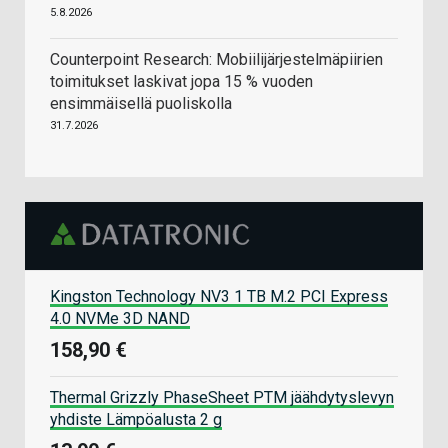
5.8.2026
Counterpoint Research: Mobiilijärjestelmäpiirien
toimitukset laskivat jopa 15 % vuoden
ensimmäisellä puoliskolla
31.7.2026
Kingston Technology NV3 1 TB M.2 PCI Express
4.0 NVMe 3D NAND
158,90 €
Thermal Grizzly PhaseSheet PTM jäähdytyslevyn
yhdiste Lämpöalusta 2 g