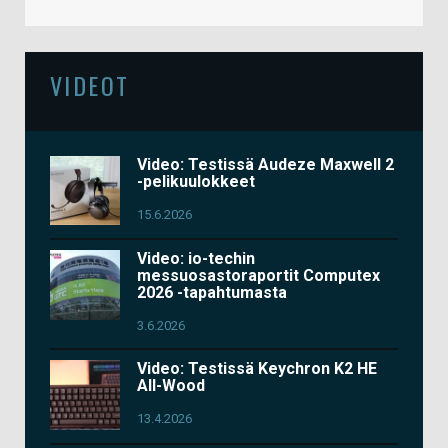
VIDEOT
Video: Testissä Audeze Maxwell 2
-pelikuulokkeet
15.6.2026
Video: io-techin
messuosastoraportit Computex
2026 -tapahtumasta
3.6.2026
Video: Testissä Keychron K2 HE
All-Wood
13.4.2026