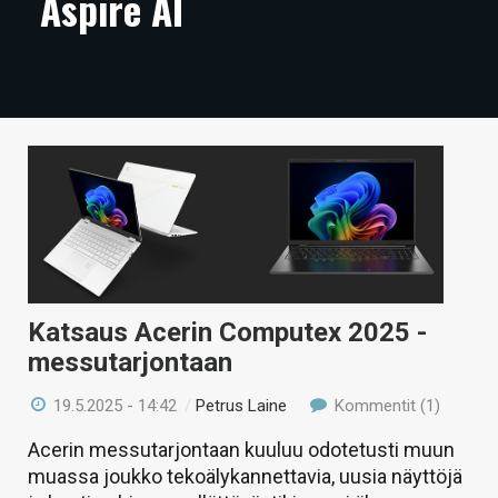
Aspire AI
ARTIKKELIT
VIDEOT
TECHBBS
TIETOA
HINTA.FI
KAUPPA
VAIHDA TEEMA
Katsaus Acerin Computex 2025 -
messutarjontaan
19.5.2025 - 14:42
/
Petrus Laine
Kommentit (1)
HAKU
Acerin messutarjontaan kuuluu odotetusti muun
muassa joukko tekoälykannettavia, uusia näyttöjä