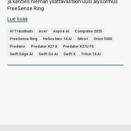
ja kenties hieman yllättävästikin uusi älysormus
FreeSense Ring.
Lue lisää
AI TransBuds
Acer
Aspire AI
Computex 2025
FreeSense Ring
Helios Neo 14 AI
Nitro+
Orion 5000
Predator
Predator X27 X
Predator X27U F5
Swift Edge AI
Swift Go AI
Swift X
Triton 14 AI