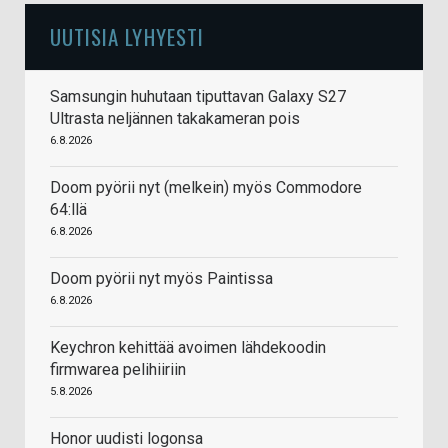
UUTISIA LYHYESTI
Samsungin huhutaan tiputtavan Galaxy S27
Ultrasta neljännen takakameran pois
6.8.2026
Doom pyörii nyt (melkein) myös Commodore
64:llä
6.8.2026
Doom pyörii nyt myös Paintissa
6.8.2026
Keychron kehittää avoimen lähdekoodin
firmwarea pelihiiriin
5.8.2026
Honor uudisti logonsa