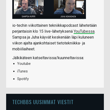
io-techin viikottainen tekniikkapodcast lähetetään
perjantaisin klo 15 live-lähetyksenä
YouTubessa
.
Sampsa ja Juha käyvät keskenään läpi kuluneen
viikon ajalta ajankohtaiset tietotekniikka- ja
mobiiliaiheet.
Jälkikäteen katseltavissa/kuunneltavissa:
Youtube
iTunes
Spotify
TECHBBS UUSIMMAT VIESTIT